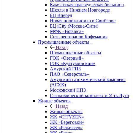
Камчатская краеведческая больница
Школы в Нижнем Новгороде
БЦ Вперед
Новая поликлиника в Свиблове
БЦ iCity (Москва-Сити)
МФК «Botanica»
Сеть ресторанов Кофемания
Промышленные объекты
Назад
Промышленные объекты
ГОК «Озерный»
ГОК «Култуминский»
Амурский ГПЗ
ПАО «Северсталь»
Амурский газохимический комплекс
(АГХК)
Московский НПЗ
Газохимический комплекс в Усть-Луга
Жилые объекты
Назад
Жилые объекты
ЖК «CITYZEN»
ЖК «Береговой»
ЖК «Режиссер»
ЖК «Река»