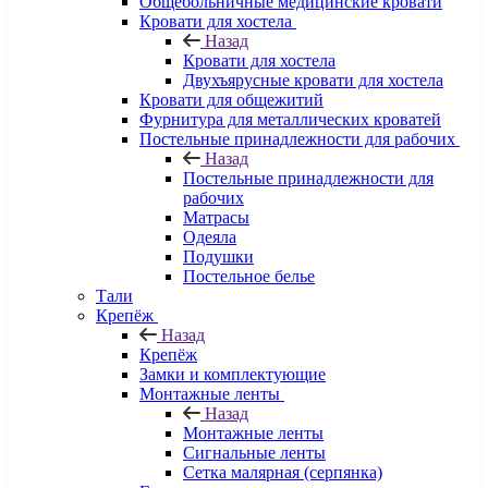
Общебольничные медицинские кровати
Кровати для хостела
Назад
Кровати для хостела
Двухъярусные кровати для хостела
Кровати для общежитий
Фурнитура для металлических кроватей
Постельные принадлежности для рабочих
Назад
Постельные принадлежности для
рабочих
Матрасы
Одеяла
Подушки
Постельное белье
Тали
Крепёж
Назад
Крепёж
Замки и комплектующие
Монтажные ленты
Назад
Монтажные ленты
Сигнальные ленты
Сетка малярная (серпянка)