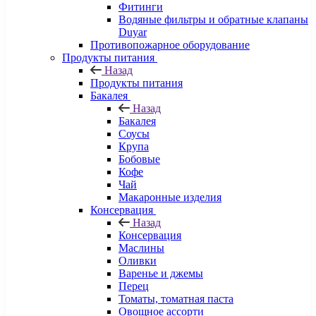
Фитинги
Водяные фильтры и обратные клапаны
Duyar
Противопожарное оборудование
Продукты питания
Назад
Продукты питания
Бакалея
Назад
Бакалея
Соусы
Крупа
Бобовые
Кофе
Чай
Макаронные изделия
Консервация
Назад
Консервация
Маслины
Оливки
Варенье и джемы
Перец
Томаты, томатная паста
Овощное ассорти