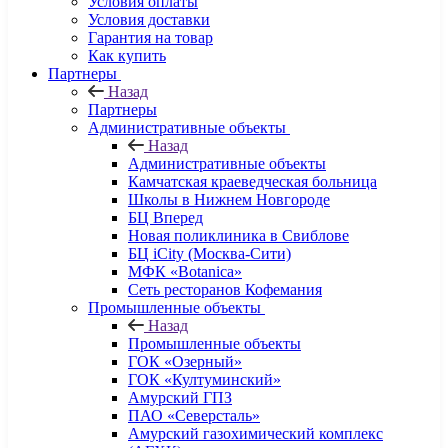
Условия оплаты
Условия доставки
Гарантия на товар
Как купить
Партнеры
Назад
Партнеры
Административные объекты
Назад
Административные объекты
Камчатская краеведческая больница
Школы в Нижнем Новгороде
БЦ Вперед
Новая поликлиника в Свиблове
БЦ iCity (Москва-Сити)
МФК «Botanica»
Сеть ресторанов Кофемания
Промышленные объекты
Назад
Промышленные объекты
ГОК «Озерный»
ГОК «Култуминский»
Амурский ГПЗ
ПАО «Северсталь»
Амурский газохимический комплекс