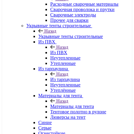
Расходные сварочные материалы
Сварочная проволока и прутки
Сварочные электроды
Прочее для сварки
Укрывные тенты строительные
Назад
Укрывные тенты строительные
Из ПВХ
Назад
Из ПВХ
Неутепленные
Утепленные
Из тарпаулина
Назад
Из тарпаулина
Неутепленные
Утеплённые
Материалы для тента
Назад
Материалы для тента
Тентовое полотно в рулоне
Люверсы на тент
Синие
Серые
Огнестойкие