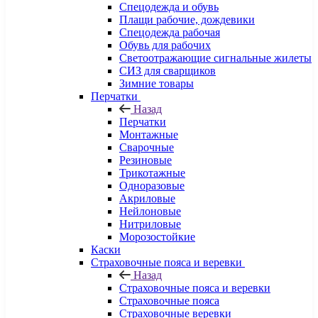
Спецодежда и обувь
Плащи рабочие, дождевики
Спецодежда рабочая
Обувь для рабочих
Светоотражающие сигнальные жилеты
СИЗ для сварщиков
Зимние товары
Перчатки
Назад
Перчатки
Монтажные
Сварочные
Резиновые
Трикотажные
Одноразовые
Акриловые
Нейлоновые
Нитриловые
Морозостойкие
Каски
Страховочные пояса и веревки
Назад
Страховочные пояса и веревки
Страховочные пояса
Страховочные веревки