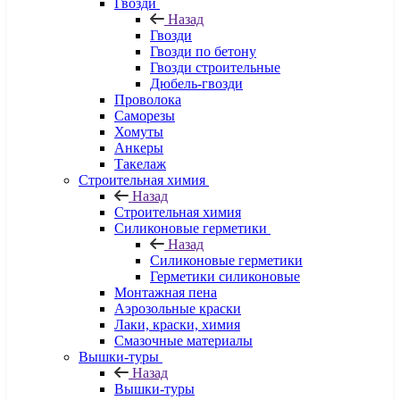
Гвозди
Назад
Гвозди
Гвозди по бетону
Гвозди строительные
Дюбель-гвозди
Проволока
Саморезы
Хомуты
Анкеры
Такелаж
Строительная химия
Назад
Строительная химия
Силиконовые герметики
Назад
Силиконовые герметики
Герметики силиконовые
Монтажная пена
Аэрозольные краски
Лаки, краски, химия
Смазочные материалы
Вышки-туры
Назад
Вышки-туры