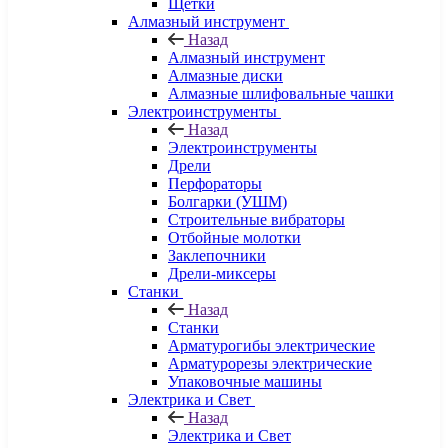
Щетки
Алмазный инструмент
Назад
Алмазный инструмент
Алмазные диски
Алмазные шлифовальные чашки
Электроинструменты
Назад
Электроинструменты
Дрели
Перфораторы
Болгарки (УШМ)
Строительные вибраторы
Отбойные молотки
Заклепочники
Дрели-миксеры
Станки
Назад
Станки
Арматурогибы электрические
Арматурорезы электрические
Упаковочные машины
Электрика и Свет
Назад
Электрика и Свет