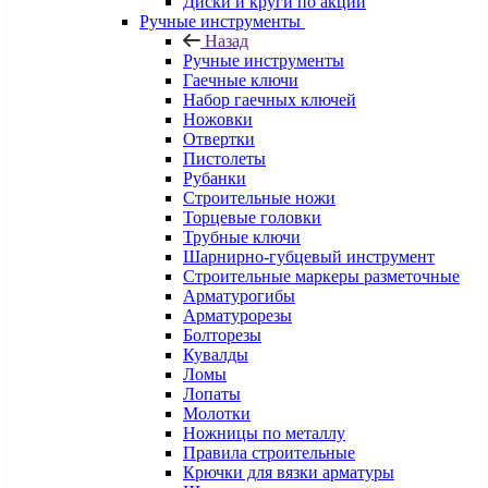
Диски и круги по акции
Ручные инструменты
Назад
Ручные инструменты
Гаечные ключи
Набор гаечных ключей
Ножовки
Отвертки
Пистолеты
Рубанки
Строительные ножи
Торцевые головки
Трубные ключи
Шарнирно-губцевый инструмент
Строительные маркеры разметочные
Арматурогибы
Арматурорезы
Болторезы
Кувалды
Ломы
Лопаты
Молотки
Ножницы по металлу
Правила строительные
Крючки для вязки арматуры