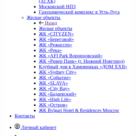
(АГХК)
Московский НПЗ
Газохимический комплекс в Усть-Луга
Жилые объекты
Назад
Жилые объекты
ЖК «CITYZEN»
ЖК «Береговой»
ЖК «Режиссер»
ЖК «Река»
ЖК «AFI Park Воронцовский»
ЖК «Ривер Парк» (г. Нижний Новгород)
Клубный дом в Хамовниках «ДОМ XXII»
ЖК «Sydney City»
ЖК «Событие»
ЖК «SLAVA»
ЖК «City Bay»
ЖК «Бадаевский»
ЖК «High Life»
ЖК «Остров»
ЖК Bvlgari Hotel & Residences Moscow
Контакты
Личный кабинет