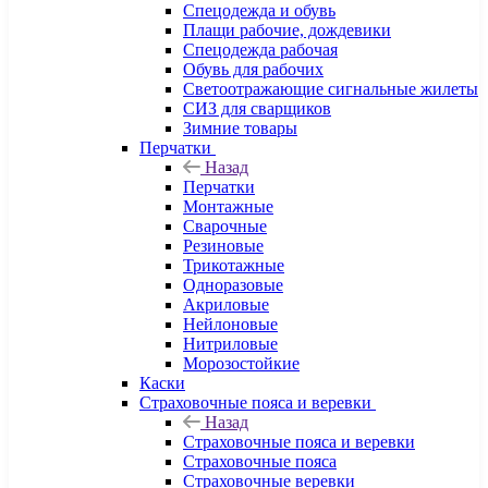
Спецодежда и обувь
Плащи рабочие, дождевики
Спецодежда рабочая
Обувь для рабочих
Светоотражающие сигнальные жилеты
СИЗ для сварщиков
Зимние товары
Перчатки
Назад
Перчатки
Монтажные
Сварочные
Резиновые
Трикотажные
Одноразовые
Акриловые
Нейлоновые
Нитриловые
Морозостойкие
Каски
Страховочные пояса и веревки
Назад
Страховочные пояса и веревки
Страховочные пояса
Страховочные веревки