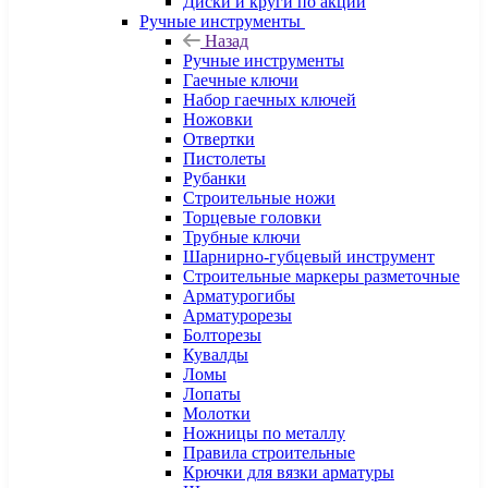
Диски и круги по акции
Ручные инструменты
Назад
Ручные инструменты
Гаечные ключи
Набор гаечных ключей
Ножовки
Отвертки
Пистолеты
Рубанки
Строительные ножи
Торцевые головки
Трубные ключи
Шарнирно-губцевый инструмент
Строительные маркеры разметочные
Арматурогибы
Арматурорезы
Болторезы
Кувалды
Ломы
Лопаты
Молотки
Ножницы по металлу
Правила строительные
Крючки для вязки арматуры