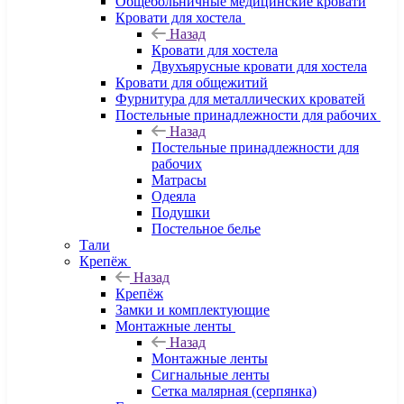
Общебольничные медицинские кровати
Кровати для хостела
Назад
Кровати для хостела
Двухъярусные кровати для хостела
Кровати для общежитий
Фурнитура для металлических кроватей
Постельные принадлежности для рабочих
Назад
Постельные принадлежности для
рабочих
Матрасы
Одеяла
Подушки
Постельное белье
Тали
Крепёж
Назад
Крепёж
Замки и комплектующие
Монтажные ленты
Назад
Монтажные ленты
Сигнальные ленты
Сетка малярная (серпянка)