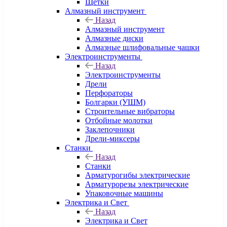
Щетки
Алмазный инструмент
Назад
Алмазный инструмент
Алмазные диски
Алмазные шлифовальные чашки
Электроинструменты
Назад
Электроинструменты
Дрели
Перфораторы
Болгарки (УШМ)
Строительные вибраторы
Отбойные молотки
Заклепочники
Дрели-миксеры
Станки
Назад
Станки
Арматурогибы электрические
Арматурорезы электрические
Упаковочные машины
Электрика и Свет
Назад
Электрика и Свет