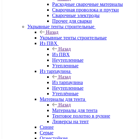
Расходные сварочные материалы
Сварочная проволока и прутки
Сварочные электроды
Прочее для сварки
Укрывные тенты строительные
Назад
Укрывные тенты строительные
Из ПВХ
Назад
Из ПВХ
Неутепленные
Утепленные
Из тарпаулина
Назад
Из тарпаулина
Неутепленные
Утеплённые
Материалы для тента
Назад
Материалы для тента
Тентовое полотно в рулоне
Люверсы на тент
Синие
Серые
Огнестойкие