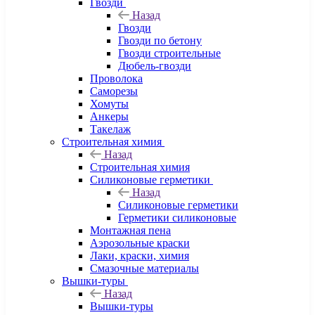
Гвозди
Назад
Гвозди
Гвозди по бетону
Гвозди строительные
Дюбель-гвозди
Проволока
Саморезы
Хомуты
Анкеры
Такелаж
Строительная химия
Назад
Строительная химия
Силиконовые герметики
Назад
Силиконовые герметики
Герметики силиконовые
Монтажная пена
Аэрозольные краски
Лаки, краски, химия
Смазочные материалы
Вышки-туры
Назад
Вышки-туры