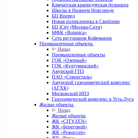
Камчатская краеведческая больница
Школы в Нижнем Новгороде
БЦ Вперед
Новая поликлиника в Свиблове
БЦ iCity (Москва-Сити)
МФК «Botanica»
Сеть ресторанов Кофемания
Промышленные объекты
Назад
Промышленные объекты
ГОК «Озерный»
ГОК «Култуминский»
Амурский ГПЗ
ПАО «Северсталь»
Амурский газохимический комплекс
(АГХК)
Московский НПЗ
Газохимический комплекс в Усть-Луга
Жилые объекты
Назад
Жилые объекты
ЖК «CITYZEN»
ЖК «Береговой»
ЖК «Режиссер»
ЖК «Река»