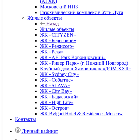
(АГХК)
Московский НПЗ
Газохимический комплекс в Усть-Луга
Жилые объекты
Назад
Жилые объекты
ЖК «CITYZEN»
ЖК «Береговой»
ЖК «Режиссер»
ЖК «Река»
ЖК «AFI Park Воронцовский»
ЖК «Ривер Парк» (г. Нижний Новгород)
Клубный дом в Хамовниках «ДОМ XXII»
ЖК «Sydney City»
ЖК «Событие»
ЖК «SLAVA»
ЖК «City Bay»
ЖК «Бадаевский»
ЖК «High Life»
ЖК «Остров»
ЖК Bvlgari Hotel & Residences Moscow
Контакты
Личный кабинет