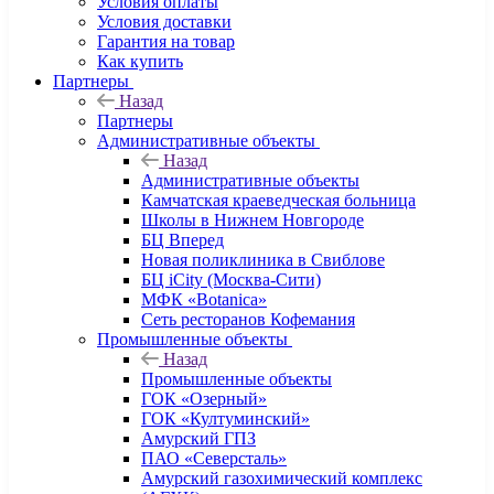
Условия оплаты
Условия доставки
Гарантия на товар
Как купить
Партнеры
Назад
Партнеры
Административные объекты
Назад
Административные объекты
Камчатская краеведческая больница
Школы в Нижнем Новгороде
БЦ Вперед
Новая поликлиника в Свиблове
БЦ iCity (Москва-Сити)
МФК «Botanica»
Сеть ресторанов Кофемания
Промышленные объекты
Назад
Промышленные объекты
ГОК «Озерный»
ГОК «Култуминский»
Амурский ГПЗ
ПАО «Северсталь»
Амурский газохимический комплекс