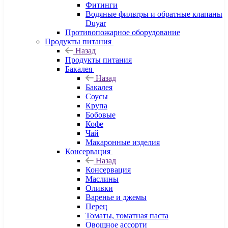
Фитинги
Водяные фильтры и обратные клапаны
Duyar
Противопожарное оборудование
Продукты питания
Назад
Продукты питания
Бакалея
Назад
Бакалея
Соусы
Крупа
Бобовые
Кофе
Чай
Макаронные изделия
Консервация
Назад
Консервация
Маслины
Оливки
Варенье и джемы
Перец
Томаты, томатная паста
Овощное ассорти