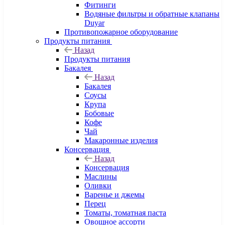
Фитинги
Водяные фильтры и обратные клапаны
Duyar
Противопожарное оборудование
Продукты питания
Назад
Продукты питания
Бакалея
Назад
Бакалея
Соусы
Крупа
Бобовые
Кофе
Чай
Макаронные изделия
Консервация
Назад
Консервация
Маслины
Оливки
Варенье и джемы
Перец
Томаты, томатная паста
Овощное ассорти