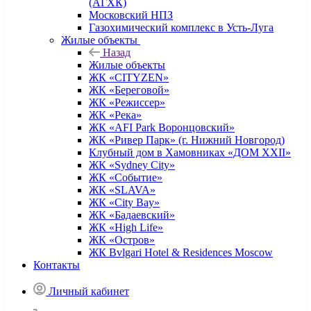
(АГХК)
Московский НПЗ
Газохимический комплекс в Усть-Луга
Жилые объекты
Назад
Жилые объекты
ЖК «CITYZEN»
ЖК «Береговой»
ЖК «Режиссер»
ЖК «Река»
ЖК «AFI Park Воронцовский»
ЖК «Ривер Парк» (г. Нижний Новгород)
Клубный дом в Хамовниках «ДОМ XXII»
ЖК «Sydney City»
ЖК «Событие»
ЖК «SLAVA»
ЖК «City Bay»
ЖК «Бадаевский»
ЖК «High Life»
ЖК «Остров»
ЖК Bvlgari Hotel & Residences Moscow
Контакты
Личный кабинет