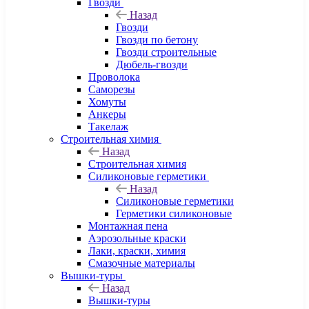
Гвозди
Назад
Гвозди
Гвозди по бетону
Гвозди строительные
Дюбель-гвозди
Проволока
Саморезы
Хомуты
Анкеры
Такелаж
Строительная химия
Назад
Строительная химия
Силиконовые герметики
Назад
Силиконовые герметики
Герметики силиконовые
Монтажная пена
Аэрозольные краски
Лаки, краски, химия
Смазочные материалы
Вышки-туры
Назад
Вышки-туры