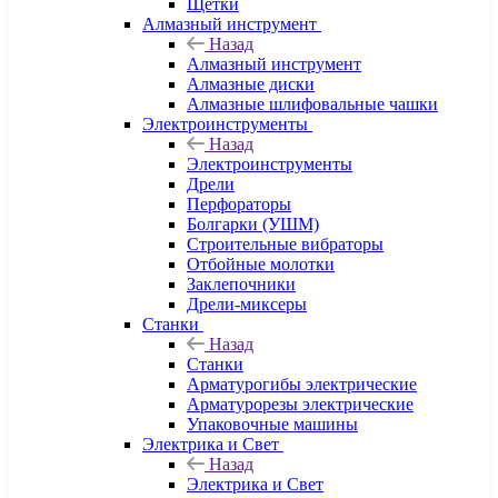
Щетки
Алмазный инструмент
Назад
Алмазный инструмент
Алмазные диски
Алмазные шлифовальные чашки
Электроинструменты
Назад
Электроинструменты
Дрели
Перфораторы
Болгарки (УШМ)
Строительные вибраторы
Отбойные молотки
Заклепочники
Дрели-миксеры
Станки
Назад
Станки
Арматурогибы электрические
Арматурорезы электрические
Упаковочные машины
Электрика и Свет
Назад
Электрика и Свет