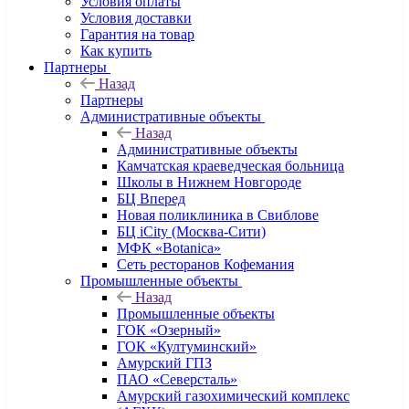
Условия оплаты
Условия доставки
Гарантия на товар
Как купить
Партнеры
Назад
Партнеры
Административные объекты
Назад
Административные объекты
Камчатская краеведческая больница
Школы в Нижнем Новгороде
БЦ Вперед
Новая поликлиника в Свиблове
БЦ iCity (Москва-Сити)
МФК «Botanica»
Сеть ресторанов Кофемания
Промышленные объекты
Назад
Промышленные объекты
ГОК «Озерный»
ГОК «Култуминский»
Амурский ГПЗ
ПАО «Северсталь»
Амурский газохимический комплекс