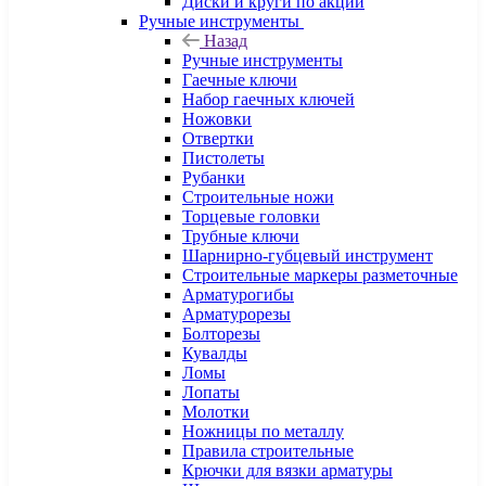
Диски и круги по акции
Ручные инструменты
Назад
Ручные инструменты
Гаечные ключи
Набор гаечных ключей
Ножовки
Отвертки
Пистолеты
Рубанки
Строительные ножи
Торцевые головки
Трубные ключи
Шарнирно-губцевый инструмент
Строительные маркеры разметочные
Арматурогибы
Арматурорезы
Болторезы
Кувалды
Ломы
Лопаты
Молотки
Ножницы по металлу
Правила строительные
Крючки для вязки арматуры