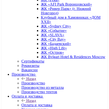
ЖК «AFI Park Воронцовский»
ЖК «Ривер Парк» (г. Нижний
Новгород)
Клубный дом в Хамовниках «ДОМ
XXII»
ЖК «Sydney City»
ЖК «Событие»
ЖК «SLAVA»
ЖК «City Bay»
ЖК «Бадаевский»
ЖК «High Life»
ЖК «Остров»
ЖК Bvlgari Hotel & Residences Moscow
Сертификаты
Реквизиты
Вакансии
Производство
Назад
Производство
Производство из металла
Производство тентов
Оплата и доставка
Назад
Оплата и доставка