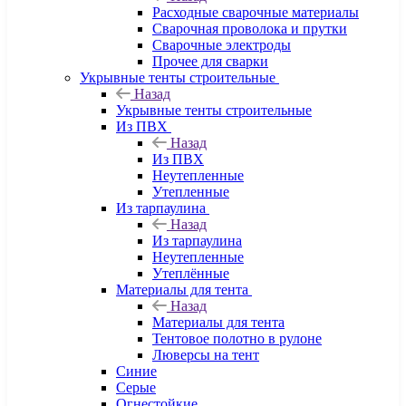
Расходные сварочные материалы
Сварочная проволока и прутки
Сварочные электроды
Прочее для сварки
Укрывные тенты строительные
Назад
Укрывные тенты строительные
Из ПВХ
Назад
Из ПВХ
Неутепленные
Утепленные
Из тарпаулина
Назад
Из тарпаулина
Неутепленные
Утеплённые
Материалы для тента
Назад
Материалы для тента
Тентовое полотно в рулоне
Люверсы на тент
Синие
Серые
Огнестойкие