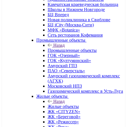
Камчатская краеведческая больница
Школы в Нижнем Новгороде
БЦ Вперед
Новая поликлиника в Свиблове
БЦ iCity (Москва-Сити)
МФК «Botanica»
Сеть ресторанов Кофемания
Промышленные объекты
Назад
Промышленные объекты
ГОК «Озерный»
ГОК «Култуминский»
Амурский ГПЗ
ПАО «Северсталь»
Амурский газохимический комплекс
(АГХК)
Московский НПЗ
Газохимический комплекс в Усть-Луга
Жилые объекты
Назад
Жилые объекты
ЖК «CITYZEN»
ЖК «Береговой»
ЖК «Режиссер»
ЖК «Река»