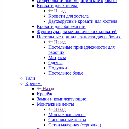
Общебольничные медицинские кровати
Кровати для хостела
Назад
Кровати для хостела
Двухъярусные кровати для хостела
Кровати для общежитий
Фурнитура для металлических кроватей
Постельные принадлежности для рабочих
Назад
Постельные принадлежности для
рабочих
Матрасы
Одеяла
Подушки
Постельное белье
Тали
Крепёж
Назад
Крепёж
Замки и комплектующие
Монтажные ленты
Назад
Монтажные ленты
Сигнальные ленты
Сетка малярная (серпянка)