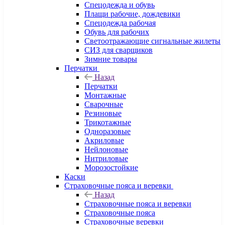
Спецодежда и обувь
Плащи рабочие, дождевики
Спецодежда рабочая
Обувь для рабочих
Светоотражающие сигнальные жилеты
СИЗ для сварщиков
Зимние товары
Перчатки
Назад
Перчатки
Монтажные
Сварочные
Резиновые
Трикотажные
Одноразовые
Акриловые
Нейлоновые
Нитриловые
Морозостойкие
Каски
Страховочные пояса и веревки
Назад
Страховочные пояса и веревки
Страховочные пояса
Страховочные веревки