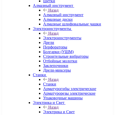
Щетки
Алмазный инструмент
Назад
Алмазный инструмент
Алмазные диски
Алмазные шлифовальные чашки
Электроинструменты
Назад
Электроинструменты
Дрели
Перфораторы
Болгарки (УШМ)
Строительные вибраторы
Отбойные молотки
Заклепочники
Дрели-миксеры
Станки
Назад
Станки
Арматурогибы электрические
Арматурорезы электрические
Упаковочные машины
Электрика и Свет
Назад
Электрика и Свет