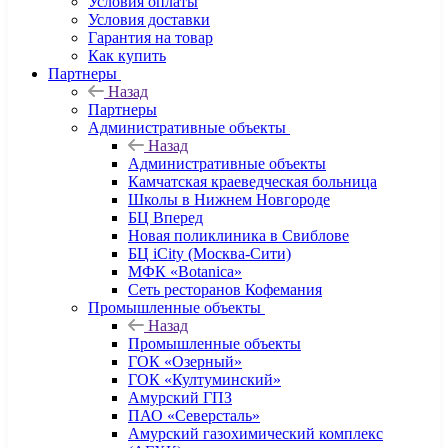
Условия оплаты
Условия доставки
Гарантия на товар
Как купить
Партнеры
Назад
Партнеры
Административные объекты
Назад
Административные объекты
Камчатская краеведческая больница
Школы в Нижнем Новгороде
БЦ Вперед
Новая поликлиника в Свиблове
БЦ iCity (Москва-Сити)
МФК «Botanica»
Сеть ресторанов Кофемания
Промышленные объекты
Назад
Промышленные объекты
ГОК «Озерный»
ГОК «Култуминский»
Амурский ГПЗ
ПАО «Северсталь»
Амурский газохимический комплекс