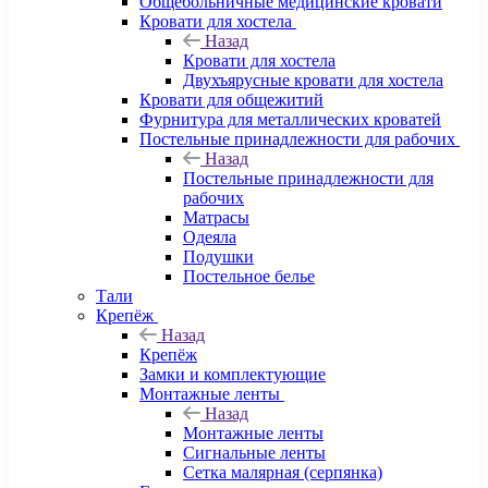
Общебольничные медицинские кровати
Кровати для хостела
Назад
Кровати для хостела
Двухъярусные кровати для хостела
Кровати для общежитий
Фурнитура для металлических кроватей
Постельные принадлежности для рабочих
Назад
Постельные принадлежности для
рабочих
Матрасы
Одеяла
Подушки
Постельное белье
Тали
Крепёж
Назад
Крепёж
Замки и комплектующие
Монтажные ленты
Назад
Монтажные ленты
Сигнальные ленты
Сетка малярная (серпянка)