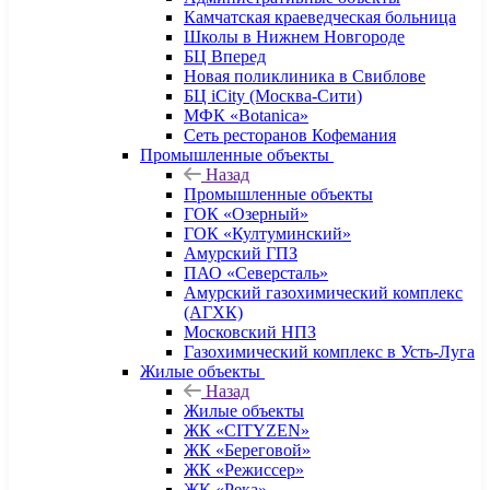
Камчатская краеведческая больница
Школы в Нижнем Новгороде
БЦ Вперед
Новая поликлиника в Свиблове
БЦ iCity (Москва-Сити)
МФК «Botanica»
Сеть ресторанов Кофемания
Промышленные объекты
Назад
Промышленные объекты
ГОК «Озерный»
ГОК «Култуминский»
Амурский ГПЗ
ПАО «Северсталь»
Амурский газохимический комплекс
(АГХК)
Московский НПЗ
Газохимический комплекс в Усть-Луга
Жилые объекты
Назад
Жилые объекты
ЖК «CITYZEN»
ЖК «Береговой»
ЖК «Режиссер»
ЖК «Река»