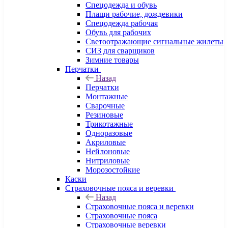
Спецодежда и обувь
Плащи рабочие, дождевики
Спецодежда рабочая
Обувь для рабочих
Светоотражающие сигнальные жилеты
СИЗ для сварщиков
Зимние товары
Перчатки
Назад
Перчатки
Монтажные
Сварочные
Резиновые
Трикотажные
Одноразовые
Акриловые
Нейлоновые
Нитриловые
Морозостойкие
Каски
Страховочные пояса и веревки
Назад
Страховочные пояса и веревки
Страховочные пояса
Страховочные веревки