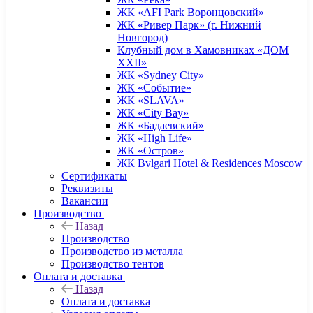
ЖК «AFI Park Воронцовский»
ЖК «Ривер Парк» (г. Нижний
Новгород)
Клубный дом в Хамовниках «ДОМ
XXII»
ЖК «Sydney City»
ЖК «Событие»
ЖК «SLAVA»
ЖК «City Bay»
ЖК «Бадаевский»
ЖК «High Life»
ЖК «Остров»
ЖК Bvlgari Hotel & Residences Moscow
Сертификаты
Реквизиты
Вакансии
Производство
Назад
Производство
Производство из металла
Производство тентов
Оплата и доставка
Назад
Оплата и доставка