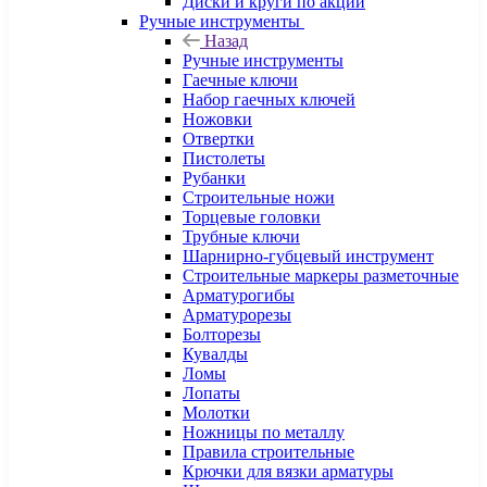
Диски и круги по акции
Ручные инструменты
Назад
Ручные инструменты
Гаечные ключи
Набор гаечных ключей
Ножовки
Отвертки
Пистолеты
Рубанки
Строительные ножи
Торцевые головки
Трубные ключи
Шарнирно-губцевый инструмент
Строительные маркеры разметочные
Арматурогибы
Арматурорезы
Болторезы
Кувалды
Ломы
Лопаты
Молотки
Ножницы по металлу
Правила строительные
Крючки для вязки арматуры