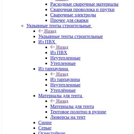
Расходные сварочные материалы
Сварочная проволока и прутки
Сварочные электроды
Прочее для сварки
Укрывные тенты строительные
Назад
Укрывные тенты строительные
Из ПВХ
Назад
Из ПВХ
Неутепленные
Утепленные
Из тарпаулина
Назад
Из тарпаулина
Неутепленные
Утеплённые
Материалы для тента
Назад
Материалы для тента
Тентовое полотно в рулоне
Люверсы на тент
Синие
Серые
Огнестойкие