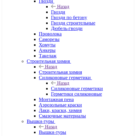
Гвозди
Назад
Гвозди
Гвозди по бетону
Гвозди строительные
Дюбель-гвозди
Проволока
Саморезы
Хомуты
Анкеры
Такелаж
Строительная химия
Назад
Строительная химия
Силиконовые герметики
Назад
Силиконовые герметики
Герметики силиконовые
Монтажная пена
Аэрозольные краски
Лаки, краски, химия
Смазочные материалы
Вышки-туры
Назад
Вышки-туры