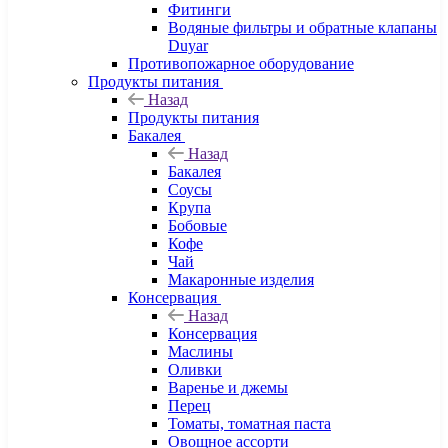
Фитинги
Водяные фильтры и обратные клапаны
Duyar
Противопожарное оборудование
Продукты питания
Назад
Продукты питания
Бакалея
Назад
Бакалея
Соусы
Крупа
Бобовые
Кофе
Чай
Макаронные изделия
Консервация
Назад
Консервация
Маслины
Оливки
Варенье и джемы
Перец
Томаты, томатная паста
Овощное ассорти