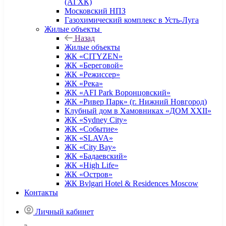
(АГХК)
Московский НПЗ
Газохимический комплекс в Усть-Луга
Жилые объекты
Назад
Жилые объекты
ЖК «CITYZEN»
ЖК «Береговой»
ЖК «Режиссер»
ЖК «Река»
ЖК «AFI Park Воронцовский»
ЖК «Ривер Парк» (г. Нижний Новгород)
Клубный дом в Хамовниках «ДОМ XXII»
ЖК «Sydney City»
ЖК «Событие»
ЖК «SLAVA»
ЖК «City Bay»
ЖК «Бадаевский»
ЖК «High Life»
ЖК «Остров»
ЖК Bvlgari Hotel & Residences Moscow
Контакты
Личный кабинет