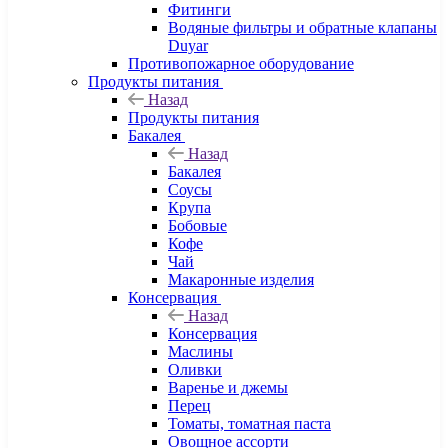
Фитинги
Водяные фильтры и обратные клапаны
Duyar
Противопожарное оборудование
Продукты питания
Назад
Продукты питания
Бакалея
Назад
Бакалея
Соусы
Крупа
Бобовые
Кофе
Чай
Макаронные изделия
Консервация
Назад
Консервация
Маслины
Оливки
Варенье и джемы
Перец
Томаты, томатная паста
Овощное ассорти