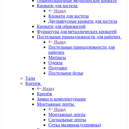
Общебольничные медицинские кровати
Кровати для хостела
Назад
Кровати для хостела
Двухъярусные кровати для хостела
Кровати для общежитий
Фурнитура для металлических кроватей
Постельные принадлежности для рабочих
Назад
Постельные принадлежности для
рабочих
Матрасы
Одеяла
Подушки
Постельное белье
Тали
Крепёж
Назад
Крепёж
Замки и комплектующие
Монтажные ленты
Назад
Монтажные ленты
Сигнальные ленты
Сетка малярная (серпянка)