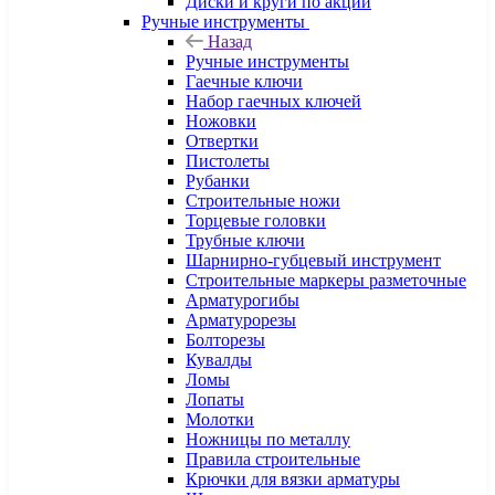
Диски и круги по акции
Ручные инструменты
Назад
Ручные инструменты
Гаечные ключи
Набор гаечных ключей
Ножовки
Отвертки
Пистолеты
Рубанки
Строительные ножи
Торцевые головки
Трубные ключи
Шарнирно-губцевый инструмент
Строительные маркеры разметочные
Арматурогибы
Арматурорезы
Болторезы
Кувалды
Ломы
Лопаты
Молотки
Ножницы по металлу
Правила строительные
Крючки для вязки арматуры