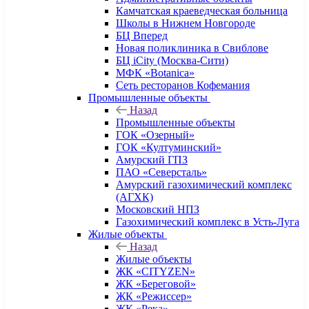
Камчатская краеведческая больница
Школы в Нижнем Новгороде
БЦ Вперед
Новая поликлиника в Свиблове
БЦ iCity (Москва-Сити)
МФК «Botanica»
Сеть ресторанов Кофемания
Промышленные объекты
Назад
Промышленные объекты
ГОК «Озерный»
ГОК «Култуминский»
Амурский ГПЗ
ПАО «Северсталь»
Амурский газохимический комплекс
(АГХК)
Московский НПЗ
Газохимический комплекс в Усть-Луга
Жилые объекты
Назад
Жилые объекты
ЖК «CITYZEN»
ЖК «Береговой»
ЖК «Режиссер»
ЖК «Река»