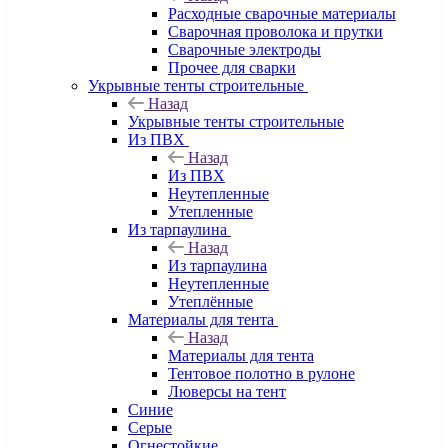
Расходные сварочные материалы
Сварочная проволока и прутки
Сварочные электроды
Прочее для сварки
Укрывные тенты строительные
Назад
Укрывные тенты строительные
Из ПВХ
Назад
Из ПВХ
Неутепленные
Утепленные
Из тарпаулина
Назад
Из тарпаулина
Неутепленные
Утеплённые
Материалы для тента
Назад
Материалы для тента
Тентовое полотно в рулоне
Люверсы на тент
Синие
Серые
Огнестойкие