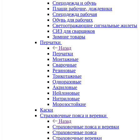
Спецодежда и обувь
Плащи рабочие, дождевики
Спецодежда рабочая
Обувь для рабочих
Светоотражающие сигнальные жилеты
СИЗ для сварщиков
Зимние товары
Перчатки
Назад
Перчатки
Монтажные
Сварочные
Резиновые
Трикотажные
Одноразовые
Акриловые
Нейлоновые
Нитриловые
Морозостойкие
Каски
Страховочные пояса и веревки
Назад
Страховочные пояса и веревки
Страховочные пояса
Страховочные веревки