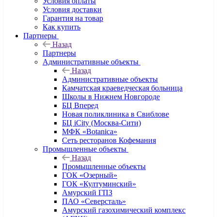
Условия оплаты
Условия доставки
Гарантия на товар
Как купить
Партнеры
Назад
Партнеры
Административные объекты
Назад
Административные объекты
Камчатская краеведческая больница
Школы в Нижнем Новгороде
БЦ Вперед
Новая поликлиника в Свиблове
БЦ iCity (Москва-Сити)
МФК «Botanica»
Сеть ресторанов Кофемания
Промышленные объекты
Назад
Промышленные объекты
ГОК «Озерный»
ГОК «Култуминский»
Амурский ГПЗ
ПАО «Северсталь»
Амурский газохимический комплекс