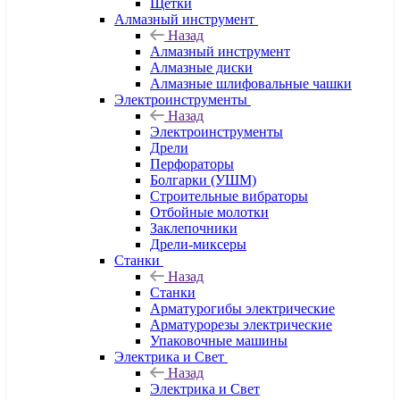
Щетки
Алмазный инструмент
Назад
Алмазный инструмент
Алмазные диски
Алмазные шлифовальные чашки
Электроинструменты
Назад
Электроинструменты
Дрели
Перфораторы
Болгарки (УШМ)
Строительные вибраторы
Отбойные молотки
Заклепочники
Дрели-миксеры
Станки
Назад
Станки
Арматурогибы электрические
Арматурорезы электрические
Упаковочные машины
Электрика и Свет
Назад
Электрика и Свет