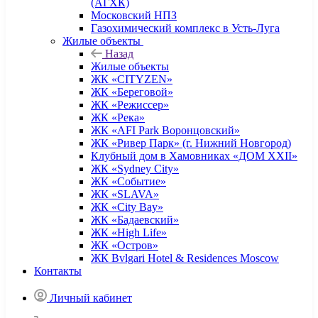
(АГХК)
Московский НПЗ
Газохимический комплекс в Усть-Луга
Жилые объекты
Назад
Жилые объекты
ЖК «CITYZEN»
ЖК «Береговой»
ЖК «Режиссер»
ЖК «Река»
ЖК «AFI Park Воронцовский»
ЖК «Ривер Парк» (г. Нижний Новгород)
Клубный дом в Хамовниках «ДОМ XXII»
ЖК «Sydney City»
ЖК «Событие»
ЖК «SLAVA»
ЖК «City Bay»
ЖК «Бадаевский»
ЖК «High Life»
ЖК «Остров»
ЖК Bvlgari Hotel & Residences Moscow
Контакты
Личный кабинет