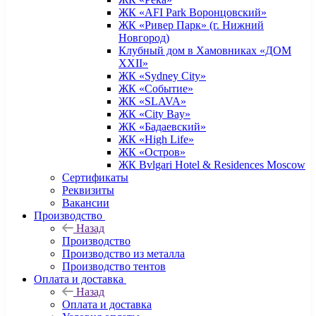
ЖК «AFI Park Воронцовский»
ЖК «Ривер Парк» (г. Нижний
Новгород)
Клубный дом в Хамовниках «ДОМ
XXII»
ЖК «Sydney City»
ЖК «Событие»
ЖК «SLAVA»
ЖК «City Bay»
ЖК «Бадаевский»
ЖК «High Life»
ЖК «Остров»
ЖК Bvlgari Hotel & Residences Moscow
Сертификаты
Реквизиты
Вакансии
Производство
Назад
Производство
Производство из металла
Производство тентов
Оплата и доставка
Назад
Оплата и доставка