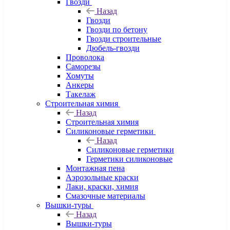
Гвозди
Назад
Гвозди
Гвозди по бетону
Гвозди строительные
Дюбель-гвозди
Проволока
Саморезы
Хомуты
Анкеры
Такелаж
Строительная химия
Назад
Строительная химия
Силиконовые герметики
Назад
Силиконовые герметики
Герметики силиконовые
Монтажная пена
Аэрозольные краски
Лаки, краски, химия
Смазочные материалы
Вышки-туры
Назад
Вышки-туры