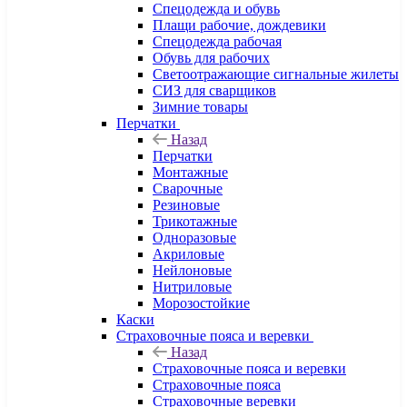
Спецодежда и обувь
Плащи рабочие, дождевики
Спецодежда рабочая
Обувь для рабочих
Светоотражающие сигнальные жилеты
СИЗ для сварщиков
Зимние товары
Перчатки
Назад
Перчатки
Монтажные
Сварочные
Резиновые
Трикотажные
Одноразовые
Акриловые
Нейлоновые
Нитриловые
Морозостойкие
Каски
Страховочные пояса и веревки
Назад
Страховочные пояса и веревки
Страховочные пояса
Страховочные веревки