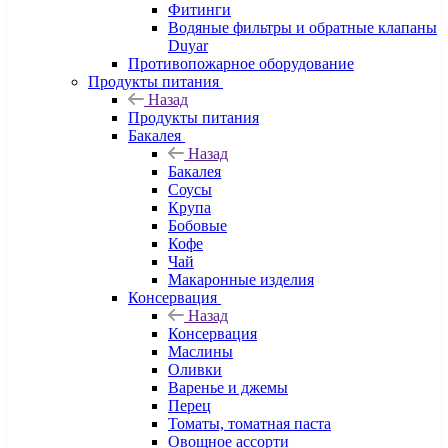
Фитинги
Водяные фильтры и обратные клапаны
Duyar
Противопожарное оборудование
Продукты питания
Назад
Продукты питания
Бакалея
Назад
Бакалея
Соусы
Крупа
Бобовые
Кофе
Чай
Макаронные изделия
Консервация
Назад
Консервация
Маслины
Оливки
Варенье и джемы
Перец
Томаты, томатная паста
Овощное ассорти