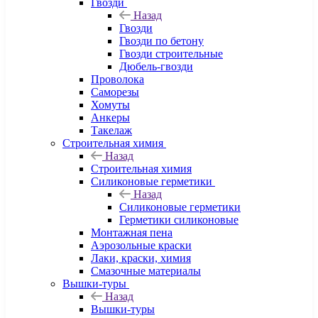
Гвозди
Назад
Гвозди
Гвозди по бетону
Гвозди строительные
Дюбель-гвозди
Проволока
Саморезы
Хомуты
Анкеры
Такелаж
Строительная химия
Назад
Строительная химия
Силиконовые герметики
Назад
Силиконовые герметики
Герметики силиконовые
Монтажная пена
Аэрозольные краски
Лаки, краски, химия
Смазочные материалы
Вышки-туры
Назад
Вышки-туры