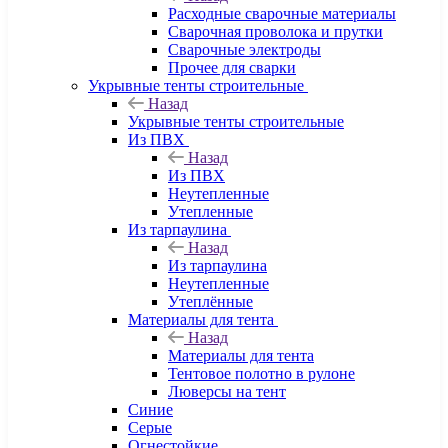
Расходные сварочные материалы
Сварочная проволока и прутки
Сварочные электроды
Прочее для сварки
Укрывные тенты строительные
Назад
Укрывные тенты строительные
Из ПВХ
Назад
Из ПВХ
Неутепленные
Утепленные
Из тарпаулина
Назад
Из тарпаулина
Неутепленные
Утеплённые
Материалы для тента
Назад
Материалы для тента
Тентовое полотно в рулоне
Люверсы на тент
Синие
Серые
Огнестойкие