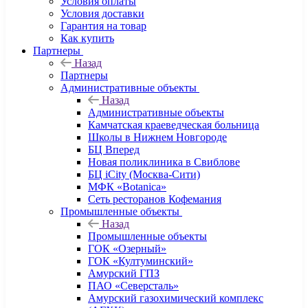
Условия оплаты
Условия доставки
Гарантия на товар
Как купить
Партнеры
Назад
Партнеры
Административные объекты
Назад
Административные объекты
Камчатская краеведческая больница
Школы в Нижнем Новгороде
БЦ Вперед
Новая поликлиника в Свиблове
БЦ iCity (Москва-Сити)
МФК «Botanica»
Сеть ресторанов Кофемания
Промышленные объекты
Назад
Промышленные объекты
ГОК «Озерный»
ГОК «Култуминский»
Амурский ГПЗ
ПАО «Северсталь»
Амурский газохимический комплекс