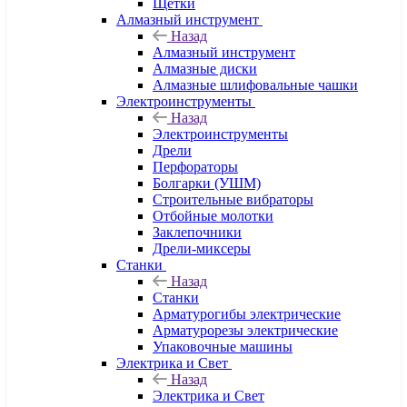
Щетки
Алмазный инструмент
Назад
Алмазный инструмент
Алмазные диски
Алмазные шлифовальные чашки
Электроинструменты
Назад
Электроинструменты
Дрели
Перфораторы
Болгарки (УШМ)
Строительные вибраторы
Отбойные молотки
Заклепочники
Дрели-миксеры
Станки
Назад
Станки
Арматурогибы электрические
Арматурорезы электрические
Упаковочные машины
Электрика и Свет
Назад
Электрика и Свет