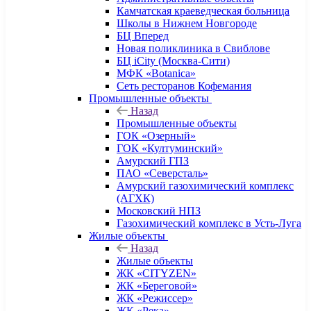
Камчатская краеведческая больница
Школы в Нижнем Новгороде
БЦ Вперед
Новая поликлиника в Свиблове
БЦ iCity (Москва-Сити)
МФК «Botanica»
Сеть ресторанов Кофемания
Промышленные объекты
Назад
Промышленные объекты
ГОК «Озерный»
ГОК «Култуминский»
Амурский ГПЗ
ПАО «Северсталь»
Амурский газохимический комплекс
(АГХК)
Московский НПЗ
Газохимический комплекс в Усть-Луга
Жилые объекты
Назад
Жилые объекты
ЖК «CITYZEN»
ЖК «Береговой»
ЖК «Режиссер»
ЖК «Река»