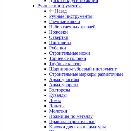
Диски и круги по акции
Ручные инструменты
Назад
Ручные инструменты
Гаечные ключи
Набор гаечных ключей
Ножовки
Отвертки
Пистолеты
Рубанки
Строительные ножи
Торцевые головки
Трубные ключи
Шарнирно-губцевый инструмент
Строительные маркеры разметочные
Арматурогибы
Арматурорезы
Болторезы
Кувалды
Ломы
Лопаты
Молотки
Ножницы по металлу
Правила строительные
Крючки для вязки арматуры