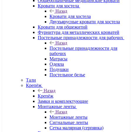
Общебольничные медицинские кровати
Кровати для хостела
Назад
Кровати для хостела
Двухъярусные кровати для хостела
Кровати для общежитий
Фурнитура для металлических кроватей
Постельные принадлежности для рабочих
Назад
Постельные принадлежности для
рабочих
Матрасы
Одеяла
Подушки
Постельное белье
Тали
Крепёж
Назад
Крепёж
Замки и комплектующие
Монтажные ленты
Назад
Монтажные ленты
Сигнальные ленты
Сетка малярная (серпянка)