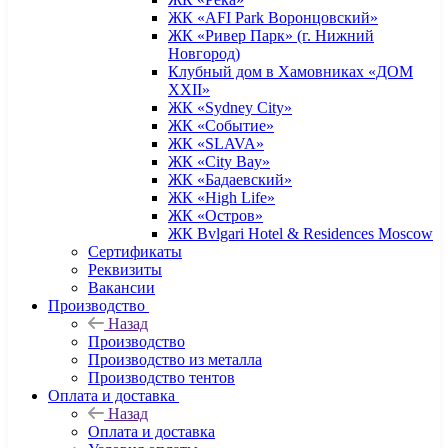
ЖК «AFI Park Воронцовский»
ЖК «Ривер Парк» (г. Нижний
Новгород)
Клубный дом в Хамовниках «ДОМ
XXII»
ЖК «Sydney City»
ЖК «Событие»
ЖК «SLAVA»
ЖК «City Bay»
ЖК «Бадаевский»
ЖК «High Life»
ЖК «Остров»
ЖК Bvlgari Hotel & Residences Moscow
Сертификаты
Реквизиты
Вакансии
Производство
Назад
Производство
Производство из металла
Производство тентов
Оплата и доставка
Назад
Оплата и доставка