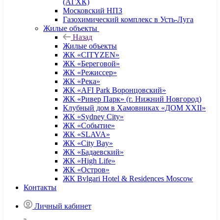
(АГХК)
Московский НПЗ
Газохимический комплекс в Усть-Луга
Жилые объекты
Назад
Жилые объекты
ЖК «CITYZEN»
ЖК «Береговой»
ЖК «Режиссер»
ЖК «Река»
ЖК «AFI Park Воронцовский»
ЖК «Ривер Парк» (г. Нижний Новгород)
Клубный дом в Хамовниках «ДОМ XXII»
ЖК «Sydney City»
ЖК «Событие»
ЖК «SLAVA»
ЖК «City Bay»
ЖК «Бадаевский»
ЖК «High Life»
ЖК «Остров»
ЖК Bvlgari Hotel & Residences Moscow
Контакты
Личный кабинет