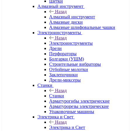
Щетки
Алмазный инструмент
Назад
Алмазный инструмент
Алмазные диски
Алмазные шлифовальные чашки
Электроинструменты
Назад
Электроинструменты
Дрели
Перфораторы
Болгарки (УШМ)
Строительные вибраторы
Отбойные молотки
Заклепочники
Дрели-миксеры
Станки
Назад
Станки
Арматурогибы электрические
Арматурорезы электрические
Упаковочные машины
Электрика и Свет
Назад
Электрика и Свет