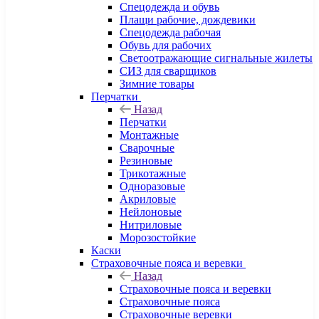
Спецодежда и обувь
Плащи рабочие, дождевики
Спецодежда рабочая
Обувь для рабочих
Светоотражающие сигнальные жилеты
СИЗ для сварщиков
Зимние товары
Перчатки
Назад
Перчатки
Монтажные
Сварочные
Резиновые
Трикотажные
Одноразовые
Акриловые
Нейлоновые
Нитриловые
Морозостойкие
Каски
Страховочные пояса и веревки
Назад
Страховочные пояса и веревки
Страховочные пояса
Страховочные веревки