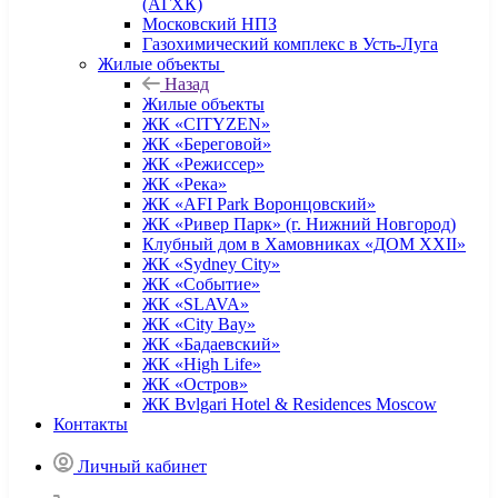
(АГХК)
Московский НПЗ
Газохимический комплекс в Усть-Луга
Жилые объекты
Назад
Жилые объекты
ЖК «CITYZEN»
ЖК «Береговой»
ЖК «Режиссер»
ЖК «Река»
ЖК «AFI Park Воронцовский»
ЖК «Ривер Парк» (г. Нижний Новгород)
Клубный дом в Хамовниках «ДОМ XXII»
ЖК «Sydney City»
ЖК «Событие»
ЖК «SLAVA»
ЖК «City Bay»
ЖК «Бадаевский»
ЖК «High Life»
ЖК «Остров»
ЖК Bvlgari Hotel & Residences Moscow
Контакты
Личный кабинет