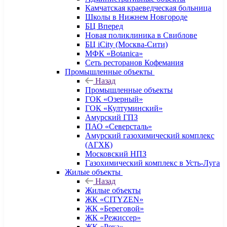
Камчатская краеведческая больница
Школы в Нижнем Новгороде
БЦ Вперед
Новая поликлиника в Свиблове
БЦ iCity (Москва-Сити)
МФК «Botanica»
Сеть ресторанов Кофемания
Промышленные объекты
Назад
Промышленные объекты
ГОК «Озерный»
ГОК «Култуминский»
Амурский ГПЗ
ПАО «Северсталь»
Амурский газохимический комплекс
(АГХК)
Московский НПЗ
Газохимический комплекс в Усть-Луга
Жилые объекты
Назад
Жилые объекты
ЖК «CITYZEN»
ЖК «Береговой»
ЖК «Режиссер»
ЖК «Река»