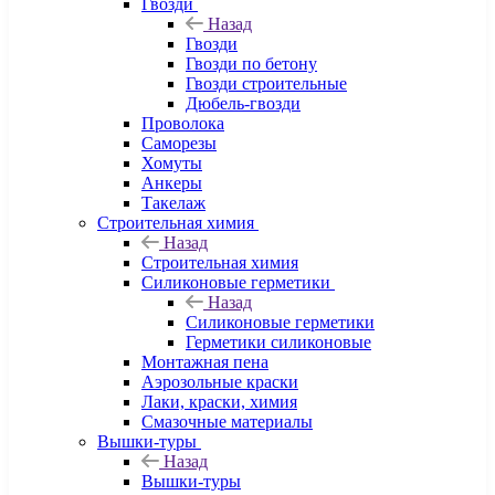
Гвозди
Назад
Гвозди
Гвозди по бетону
Гвозди строительные
Дюбель-гвозди
Проволока
Саморезы
Хомуты
Анкеры
Такелаж
Строительная химия
Назад
Строительная химия
Силиконовые герметики
Назад
Силиконовые герметики
Герметики силиконовые
Монтажная пена
Аэрозольные краски
Лаки, краски, химия
Смазочные материалы
Вышки-туры
Назад
Вышки-туры