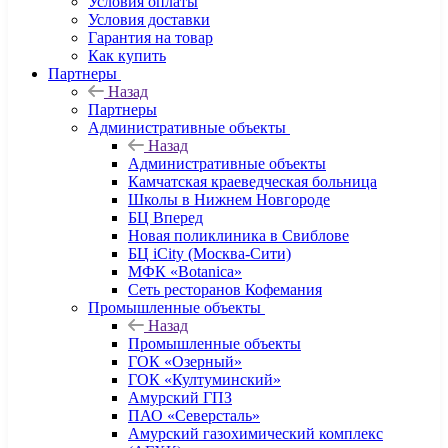
Условия оплаты
Условия доставки
Гарантия на товар
Как купить
Партнеры
Назад
Партнеры
Административные объекты
Назад
Административные объекты
Камчатская краеведческая больница
Школы в Нижнем Новгороде
БЦ Вперед
Новая поликлиника в Свиблове
БЦ iCity (Москва-Сити)
МФК «Botanica»
Сеть ресторанов Кофемания
Промышленные объекты
Назад
Промышленные объекты
ГОК «Озерный»
ГОК «Култуминский»
Амурский ГПЗ
ПАО «Северсталь»
Амурский газохимический комплекс