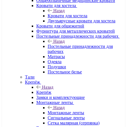
Общебольничные медицинские кровати
Кровати для хостела
Назад
Кровати для хостела
Двухъярусные кровати для хостела
Кровати для общежитий
Фурнитура для металлических кроватей
Постельные принадлежности для рабочих
Назад
Постельные принадлежности для
рабочих
Матрасы
Одеяла
Подушки
Постельное белье
Тали
Крепёж
Назад
Крепёж
Замки и комплектующие
Монтажные ленты
Назад
Монтажные ленты
Сигнальные ленты
Сетка малярная (серпянка)