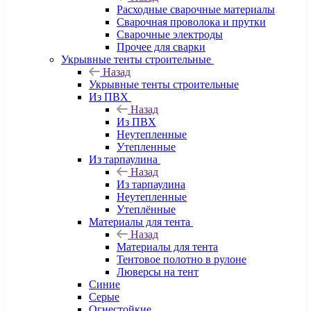
Расходные сварочные материалы
Сварочная проволока и прутки
Сварочные электроды
Прочее для сварки
Укрывные тенты строительные
Назад
Укрывные тенты строительные
Из ПВХ
Назад
Из ПВХ
Неутепленные
Утепленные
Из тарпаулина
Назад
Из тарпаулина
Неутепленные
Утеплённые
Материалы для тента
Назад
Материалы для тента
Тентовое полотно в рулоне
Люверсы на тент
Синие
Серые
Огнестойкие