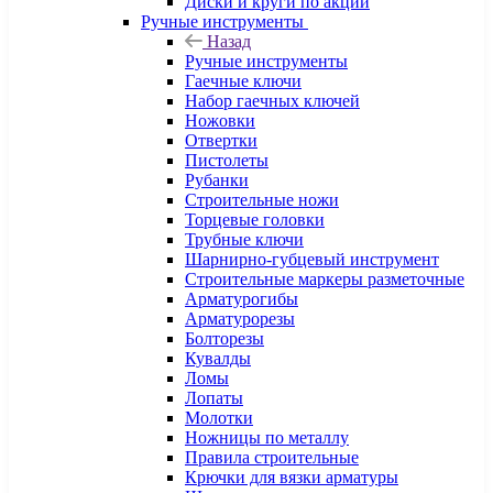
Диски и круги по акции
Ручные инструменты
Назад
Ручные инструменты
Гаечные ключи
Набор гаечных ключей
Ножовки
Отвертки
Пистолеты
Рубанки
Строительные ножи
Торцевые головки
Трубные ключи
Шарнирно-губцевый инструмент
Строительные маркеры разметочные
Арматурогибы
Арматурорезы
Болторезы
Кувалды
Ломы
Лопаты
Молотки
Ножницы по металлу
Правила строительные
Крючки для вязки арматуры