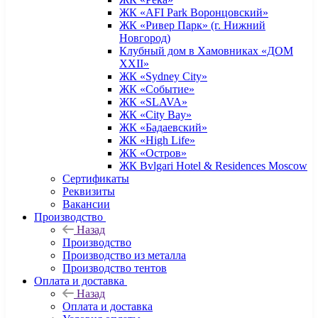
ЖК «AFI Park Воронцовский»
ЖК «Ривер Парк» (г. Нижний
Новгород)
Клубный дом в Хамовниках «ДОМ
XXII»
ЖК «Sydney City»
ЖК «Событие»
ЖК «SLAVA»
ЖК «City Bay»
ЖК «Бадаевский»
ЖК «High Life»
ЖК «Остров»
ЖК Bvlgari Hotel & Residences Moscow
Сертификаты
Реквизиты
Вакансии
Производство
Назад
Производство
Производство из металла
Производство тентов
Оплата и доставка
Назад
Оплата и доставка