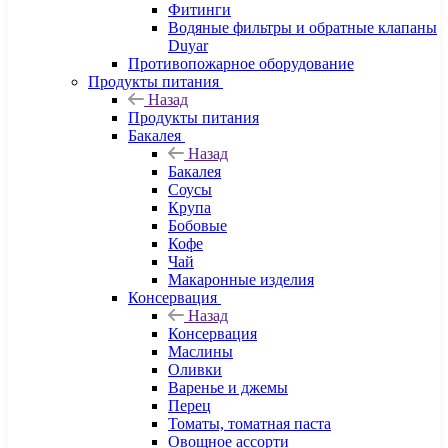
Фитинги
Водяные фильтры и обратные клапаны
Duyar
Противопожарное оборудование
Продукты питания
Назад
Продукты питания
Бакалея
Назад
Бакалея
Соусы
Крупа
Бобовые
Кофе
Чай
Макаронные изделия
Консервация
Назад
Консервация
Маслины
Оливки
Варенье и джемы
Перец
Томаты, томатная паста
Овощное ассорти