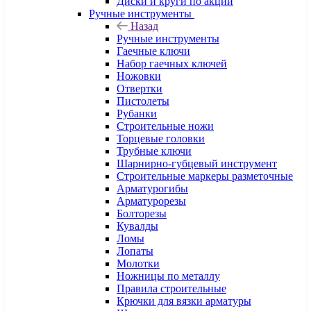
Диски и круги по акции
Ручные инструменты
Назад
Ручные инструменты
Гаечные ключи
Набор гаечных ключей
Ножовки
Отвертки
Пистолеты
Рубанки
Строительные ножи
Торцевые головки
Трубные ключи
Шарнирно-губцевый инструмент
Строительные маркеры разметочные
Арматурогибы
Арматурорезы
Болторезы
Кувалды
Ломы
Лопаты
Молотки
Ножницы по металлу
Правила строительные
Крючки для вязки арматуры