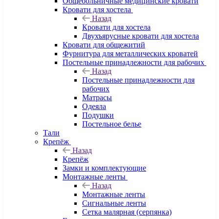
Общебольничные медицинские кровати
Кровати для хостела
Назад
Кровати для хостела
Двухъярусные кровати для хостела
Кровати для общежитий
Фурнитура для металлических кроватей
Постельные принадлежности для рабочих
Назад
Постельные принадлежности для
рабочих
Матрасы
Одеяла
Подушки
Постельное белье
Тали
Крепёж
Назад
Крепёж
Замки и комплектующие
Монтажные ленты
Назад
Монтажные ленты
Сигнальные ленты
Сетка малярная (серпянка)