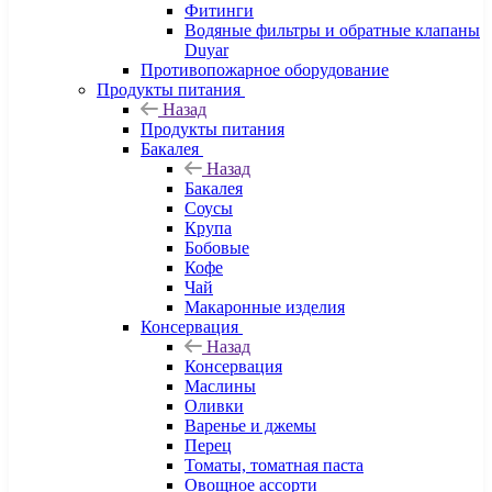
Фитинги
Водяные фильтры и обратные клапаны
Duyar
Противопожарное оборудование
Продукты питания
Назад
Продукты питания
Бакалея
Назад
Бакалея
Соусы
Крупа
Бобовые
Кофе
Чай
Макаронные изделия
Консервация
Назад
Консервация
Маслины
Оливки
Варенье и джемы
Перец
Томаты, томатная паста
Овощное ассорти