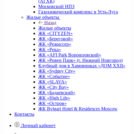
(АГХК)
Московский НПЗ
Газохимический комплекс в Усть-Луга
Жилые объекты
Назад
Жилые объекты
ЖК «CITYZEN»
ЖК «Береговой»
ЖК «Режиссер»
ЖК «Река»
ЖК «AFI Park Воронцовский»
ЖК «Ривер Парк» (г. Нижний Новгород)
Клубный дом в Хамовниках «ДОМ XXII»
ЖК «Sydney City»
ЖК «Событие»
ЖК «SLAVA»
ЖК «City Bay»
ЖК «Бадаевский»
ЖК «High Life»
ЖК «Остров»
ЖК Bvlgari Hotel & Residences Moscow
Контакты
Личный кабинет