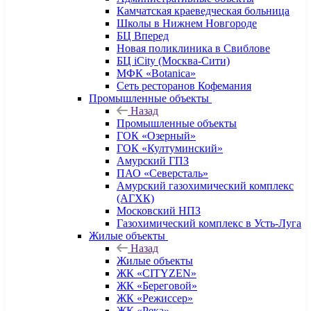
Камчатская краеведческая больница
Школы в Нижнем Новгороде
БЦ Вперед
Новая поликлиника в Свиблове
БЦ iCity (Москва-Сити)
МФК «Botanica»
Сеть ресторанов Кофемания
Промышленные объекты
Назад
Промышленные объекты
ГОК «Озерный»
ГОК «Култуминский»
Амурский ГПЗ
ПАО «Северсталь»
Амурский газохимический комплекс
(АГХК)
Московский НПЗ
Газохимический комплекс в Усть-Луга
Жилые объекты
Назад
Жилые объекты
ЖК «CITYZEN»
ЖК «Береговой»
ЖК «Режиссер»
ЖК «Река»