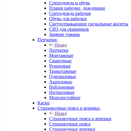
Спецодежда и обувь
Плащи рабочие, дождевики
Спецодежда рабочая
Обувь для рабочих
Светоотражающие сигнальные жилеты
СИЗ для сварщиков
Зимние товары
Перчатки
Назад
Перчатки
Монтажные
Сварочные
Резиновые
Трикотажные
Одноразовые
Акриловые
Нейлоновые
Нитриловые
Морозостойкие
Каски
Страховочные пояса и веревки
Назад
Страховочные пояса и веревки
Страховочные пояса
Страховочные веревки