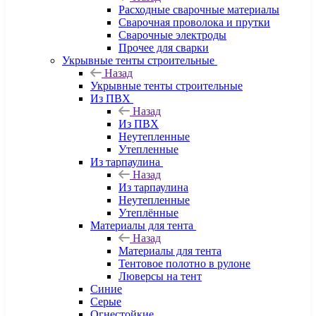
Расходные сварочные материалы
Сварочная проволока и прутки
Сварочные электроды
Прочее для сварки
Укрывные тенты строительные
Назад
Укрывные тенты строительные
Из ПВХ
Назад
Из ПВХ
Неутепленные
Утепленные
Из тарпаулина
Назад
Из тарпаулина
Неутепленные
Утеплённые
Материалы для тента
Назад
Материалы для тента
Тентовое полотно в рулоне
Люверсы на тент
Синие
Серые
Огнестойкие