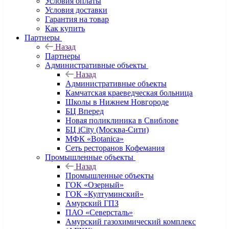
Условия оплаты
Условия доставки
Гарантия на товар
Как купить
Партнеры
Назад
Партнеры
Административные объекты
Назад
Административные объекты
Камчатская краеведческая больница
Школы в Нижнем Новгороде
БЦ Вперед
Новая поликлиника в Свиблове
БЦ iCity (Москва-Сити)
МФК «Botanica»
Сеть ресторанов Кофемания
Промышленные объекты
Назад
Промышленные объекты
ГОК «Озерный»
ГОК «Култуминский»
Амурский ГПЗ
ПАО «Северсталь»
Амурский газохимический комплекс