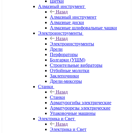
Щетки
Алмазный инструмент
Назад
Алмазный инструмент
Алмазные диски
Алмазные шлифовальные чашки
Электроинструменты
Назад
Электроинструменты
Дрели
Перфораторы
Болгарки (УШМ)
Строительные вибраторы
Отбойные молотки
Заклепочники
Дрели-миксеры
Станки
Назад
Станки
Арматурогибы электрические
Арматурорезы электрические
Упаковочные машины
Электрика и Свет
Назад
Электрика и Свет