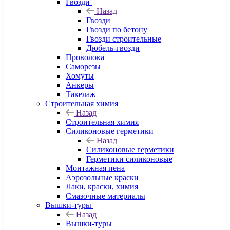
Гвозди
Назад
Гвозди
Гвозди по бетону
Гвозди строительные
Дюбель-гвозди
Проволока
Саморезы
Хомуты
Анкеры
Такелаж
Строительная химия
Назад
Строительная химия
Силиконовые герметики
Назад
Силиконовые герметики
Герметики силиконовые
Монтажная пена
Аэрозольные краски
Лаки, краски, химия
Смазочные материалы
Вышки-туры
Назад
Вышки-туры