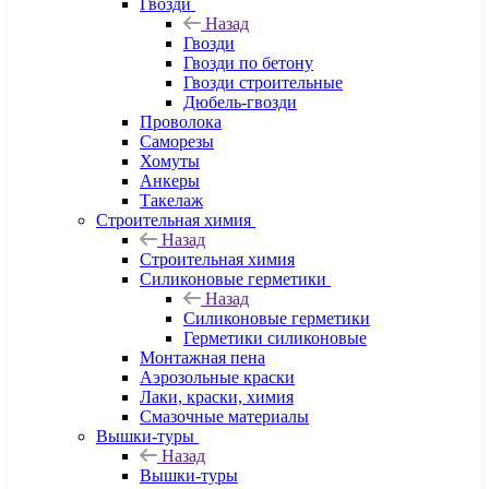
Гвозди
Назад
Гвозди
Гвозди по бетону
Гвозди строительные
Дюбель-гвозди
Проволока
Саморезы
Хомуты
Анкеры
Такелаж
Строительная химия
Назад
Строительная химия
Силиконовые герметики
Назад
Силиконовые герметики
Герметики силиконовые
Монтажная пена
Аэрозольные краски
Лаки, краски, химия
Смазочные материалы
Вышки-туры
Назад
Вышки-туры