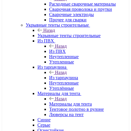
Расходные сварочные материалы
Сварочная проволока и прутки
Сварочные электроды
Прочее для сварки
Укрывные тенты строительные
Назад
Укрывные тенты строительные
Из ПВХ
Назад
Из ПВХ
Неутепленные
Утепленные
Из тарпаулина
Назад
Из тарпаулина
Неутепленные
Утеплённые
Материалы для тента
Назад
Материалы для тента
Тентовое полотно в рулоне
Люверсы на тент
Синие
Серые
Огнестойкие