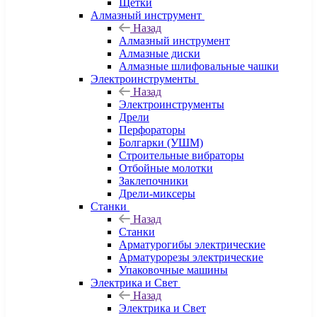
Щетки
Алмазный инструмент
Назад
Алмазный инструмент
Алмазные диски
Алмазные шлифовальные чашки
Электроинструменты
Назад
Электроинструменты
Дрели
Перфораторы
Болгарки (УШМ)
Строительные вибраторы
Отбойные молотки
Заклепочники
Дрели-миксеры
Станки
Назад
Станки
Арматурогибы электрические
Арматурорезы электрические
Упаковочные машины
Электрика и Свет
Назад
Электрика и Свет