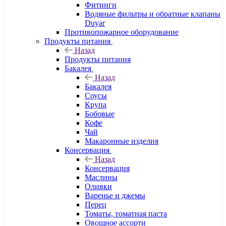
Фитинги
Водяные фильтры и обратные клапаны
Duyar
Противопожарное оборудование
Продукты питания
Назад
Продукты питания
Бакалея
Назад
Бакалея
Соусы
Крупа
Бобовые
Кофе
Чай
Макаронные изделия
Консервация
Назад
Консервация
Маслины
Оливки
Варенье и джемы
Перец
Томаты, томатная паста
Овощное ассорти