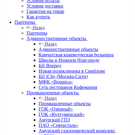
Условия оплаты
Условия доставки
Гарантия на товар
Как купить
Партнеры
Назад
Партнеры
Административные объекты
Назад
Административные объекты
Камчатская краеведческая больница
Школы в Нижнем Новгороде
БЦ Вперед
Новая поликлиника в Свиблове
БЦ iCity (Москва-Сити)
МФК «Botanica»
Сеть ресторанов Кофемания
Промышленные объекты
Назад
Промышленные объекты
ГОК «Озерный»
ГОК «Култуминский»
Амурский ГПЗ
ПАО «Северсталь»
Амурский газохимический комплекс