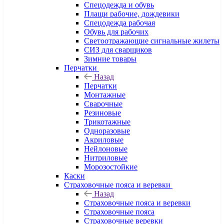
Спецодежда и обувь
Плащи рабочие, дождевики
Спецодежда рабочая
Обувь для рабочих
Светоотражающие сигнальные жилеты
СИЗ для сварщиков
Зимние товары
Перчатки
Назад
Перчатки
Монтажные
Сварочные
Резиновые
Трикотажные
Одноразовые
Акриловые
Нейлоновые
Нитриловые
Морозостойкие
Каски
Страховочные пояса и веревки
Назад
Страховочные пояса и веревки
Страховочные пояса
Страховочные веревки