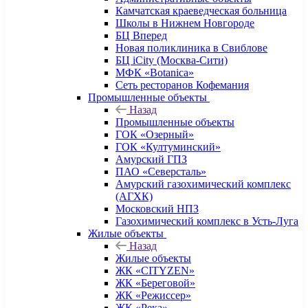
Камчатская краеведческая больница
Школы в Нижнем Новгороде
БЦ Вперед
Новая поликлиника в Свиблове
БЦ iCity (Москва-Сити)
МФК «Botanica»
Сеть ресторанов Кофемания
Промышленные объекты
Назад
Промышленные объекты
ГОК «Озерный»
ГОК «Култуминский»
Амурский ГПЗ
ПАО «Северсталь»
Амурский газохимический комплекс
(АГХК)
Московский НПЗ
Газохимический комплекс в Усть-Луга
Жилые объекты
Назад
Жилые объекты
ЖК «CITYZEN»
ЖК «Береговой»
ЖК «Режиссер»
ЖК «Река»