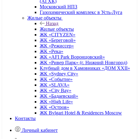
(АГХК)
Московский НПЗ
Газохимический комплекс в Усть-Луга
Жилые объекты
Назад
Жилые объекты
ЖК «CITYZEN»
ЖК «Береговой»
ЖК «Режиссер»
ЖК «Река»
ЖК «AFI Park Воронцовский»
ЖК «Ривер Парк» (г. Нижний Новгород)
Клубный дом в Хамовниках «ДОМ XXII»
ЖК «Sydney City»
ЖК «Событие»
ЖК «SLAVA»
ЖК «City Bay»
ЖК «Бадаевский»
ЖК «High Life»
ЖК «Остров»
ЖК Bvlgari Hotel & Residences Moscow
Контакты
Личный кабинет