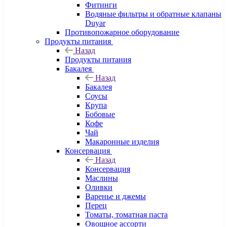
Фитинги
Водяные фильтры и обратные клапаны
Duyar
Противопожарное оборудование
Продукты питания
Назад
Продукты питания
Бакалея
Назад
Бакалея
Соусы
Крупа
Бобовые
Кофе
Чай
Макаронные изделия
Консервация
Назад
Консервация
Маслины
Оливки
Варенье и джемы
Перец
Томаты, томатная паста
Овощное ассорти