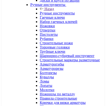
Диски и круги по акции
Ручные инструменты
Назад
Ручные инструменты
Гаечные ключи
Набор гаечных ключей
Ножовки
Отвертки
Пистолеты
Рубанки
Строительные ножи
Торцевые головки
Трубные ключи
Шарнирно-губцевый инструмент
Строительные маркеры разметочные
Арматурогибы
Арматурорезы
Болторезы
Кувалды
Ломы
Лопаты
Молотки
Ножницы по металлу
Правила строительные
Крючки для вязки арматуры