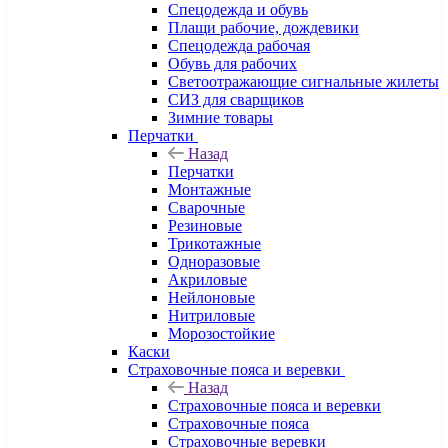
Спецодежда и обувь
Плащи рабочие, дождевики
Спецодежда рабочая
Обувь для рабочих
Светоотражающие сигнальные жилеты
СИЗ для сварщиков
Зимние товары
Перчатки
Назад
Перчатки
Монтажные
Сварочные
Резиновые
Трикотажные
Одноразовые
Акриловые
Нейлоновые
Нитриловые
Морозостойкие
Каски
Страховочные пояса и веревки
Назад
Страховочные пояса и веревки
Страховочные пояса
Страховочные веревки