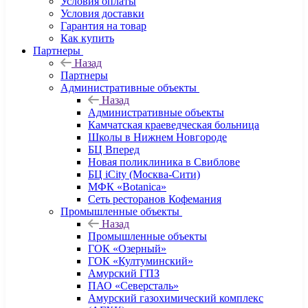
Условия оплаты
Условия доставки
Гарантия на товар
Как купить
Партнеры
Назад
Партнеры
Административные объекты
Назад
Административные объекты
Камчатская краеведческая больница
Школы в Нижнем Новгороде
БЦ Вперед
Новая поликлиника в Свиблове
БЦ iCity (Москва-Сити)
МФК «Botanica»
Сеть ресторанов Кофемания
Промышленные объекты
Назад
Промышленные объекты
ГОК «Озерный»
ГОК «Култуминский»
Амурский ГПЗ
ПАО «Северсталь»
Амурский газохимический комплекс