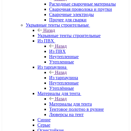
Расходные сварочные материалы
Сварочная проволока и прутки
Сварочные электроды
Прочее для сварки
Укрывные тенты строительные
Назад
Укрывные тенты строительные
Из ПВХ
Назад
Из ПВХ
Неутепленные
Утепленные
Из тарпаулина
Назад
Из тарпаулина
Неутепленные
Утеплённые
Материалы для тента
Назад
Материалы для тента
Тентовое полотно в рулоне
Люверсы на тент
Синие
Серые
Огнестойкие