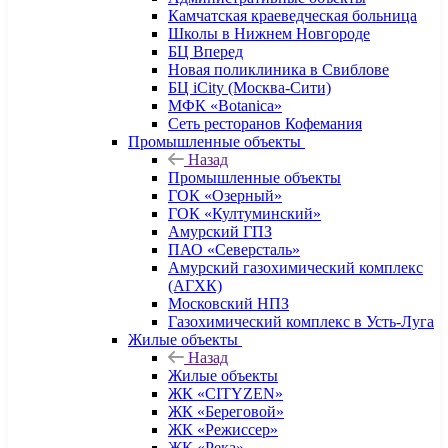
Камчатская краеведческая больница
Школы в Нижнем Новгороде
БЦ Вперед
Новая поликлиника в Свиблове
БЦ iCity (Москва-Сити)
МФК «Botanica»
Сеть ресторанов Кофемания
Промышленные объекты
Назад
Промышленные объекты
ГОК «Озерный»
ГОК «Култуминский»
Амурский ГПЗ
ПАО «Северсталь»
Амурский газохимический комплекс
(АГХК)
Московский НПЗ
Газохимический комплекс в Усть-Луга
Жилые объекты
Назад
Жилые объекты
ЖК «CITYZEN»
ЖК «Береговой»
ЖК «Режиссер»
ЖК «Река»