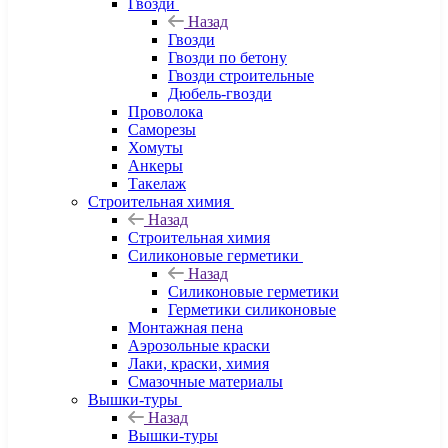
Гвозди
Назад
Гвозди
Гвозди по бетону
Гвозди строительные
Дюбель-гвозди
Проволока
Саморезы
Хомуты
Анкеры
Такелаж
Строительная химия
Назад
Строительная химия
Силиконовые герметики
Назад
Силиконовые герметики
Герметики силиконовые
Монтажная пена
Аэрозольные краски
Лаки, краски, химия
Смазочные материалы
Вышки-туры
Назад
Вышки-туры