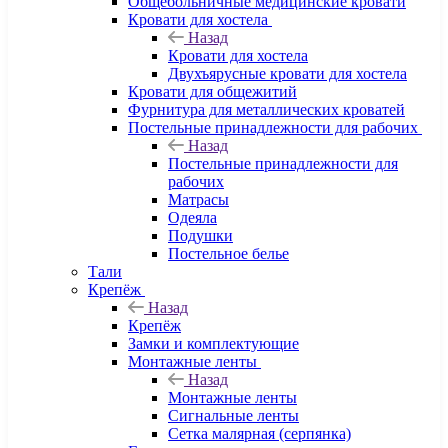
Общебольничные медицинские кровати
Кровати для хостела
Назад
Кровати для хостела
Двухъярусные кровати для хостела
Кровати для общежитий
Фурнитура для металлических кроватей
Постельные принадлежности для рабочих
Назад
Постельные принадлежности для
рабочих
Матрасы
Одеяла
Подушки
Постельное белье
Тали
Крепёж
Назад
Крепёж
Замки и комплектующие
Монтажные ленты
Назад
Монтажные ленты
Сигнальные ленты
Сетка малярная (серпянка)