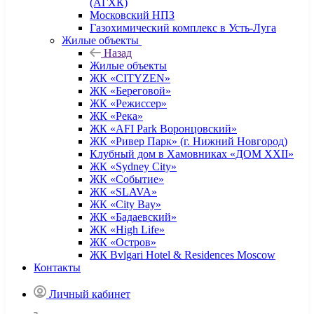
(АГХК)
Московский НПЗ
Газохимический комплекс в Усть-Луга
Жилые объекты
Назад
Жилые объекты
ЖК «CITYZEN»
ЖК «Береговой»
ЖК «Режиссер»
ЖК «Река»
ЖК «AFI Park Воронцовский»
ЖК «Ривер Парк» (г. Нижний Новгород)
Клубный дом в Хамовниках «ДОМ XXII»
ЖК «Sydney City»
ЖК «Событие»
ЖК «SLAVA»
ЖК «City Bay»
ЖК «Бадаевский»
ЖК «High Life»
ЖК «Остров»
ЖК Bvlgari Hotel & Residences Moscow
Контакты
Личный кабинет