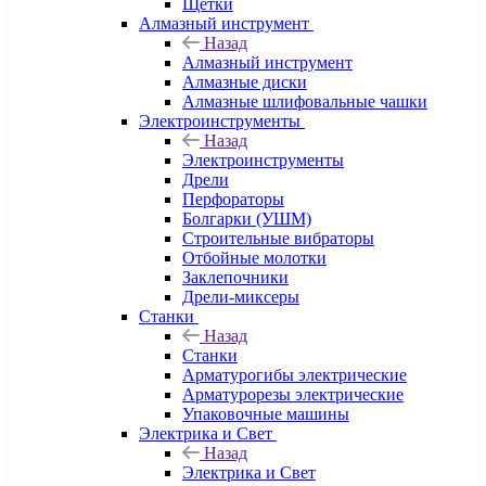
Щетки
Алмазный инструмент
Назад
Алмазный инструмент
Алмазные диски
Алмазные шлифовальные чашки
Электроинструменты
Назад
Электроинструменты
Дрели
Перфораторы
Болгарки (УШМ)
Строительные вибраторы
Отбойные молотки
Заклепочники
Дрели-миксеры
Станки
Назад
Станки
Арматурогибы электрические
Арматурорезы электрические
Упаковочные машины
Электрика и Свет
Назад
Электрика и Свет