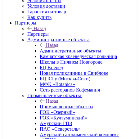
Условия оплаты
Условия доставки
Гарантия на товар
Как купить
Партнеры
Назад
Партнеры
Административные объекты
Назад
Административные объекты
Камчатская краеведческая больница
Школы в Нижнем Новгороде
БЦ Вперед
Новая поликлиника в Свиблове
БЦ iCity (Москва-Сити)
МФК «Botanica»
Сеть ресторанов Кофемания
Промышленные объекты
Назад
Промышленные объекты
ГОК «Озерный»
ГОК «Култуминский»
Амурский ГПЗ
ПАО «Северсталь»
Амурский газохимический комплекс