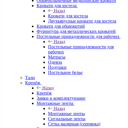
Общебольничные медицинские кровати
Кровати для хостела
Назад
Кровати для хостела
Двухъярусные кровати для хостела
Кровати для общежитий
Фурнитура для металлических кроватей
Постельные принадлежности для рабочих
Назад
Постельные принадлежности для
рабочих
Матрасы
Одеяла
Подушки
Постельное белье
Тали
Крепёж
Назад
Крепёж
Замки и комплектующие
Монтажные ленты
Назад
Монтажные ленты
Сигнальные ленты
Сетка малярная (серпянка)