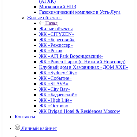
(АГХК)
Московский НПЗ
Газохимический комплекс в Усть-Луга
Жилые объекты
Назад
Жилые объекты
ЖК «CITYZEN»
ЖК «Береговой»
ЖК «Режиссер»
ЖК «Река»
ЖК «AFI Park Воронцовский»
ЖК «Ривер Парк» (г. Нижний Новгород)
Клубный дом в Хамовниках «ДОМ XXII»
ЖК «Sydney City»
ЖК «Событие»
ЖК «SLAVA»
ЖК «City Bay»
ЖК «Бадаевский»
ЖК «High Life»
ЖК «Остров»
ЖК Bvlgari Hotel & Residences Moscow
Контакты
Личный кабинет