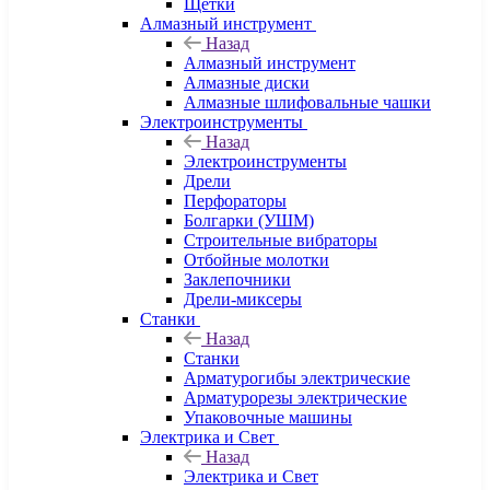
Щетки
Алмазный инструмент
Назад
Алмазный инструмент
Алмазные диски
Алмазные шлифовальные чашки
Электроинструменты
Назад
Электроинструменты
Дрели
Перфораторы
Болгарки (УШМ)
Строительные вибраторы
Отбойные молотки
Заклепочники
Дрели-миксеры
Станки
Назад
Станки
Арматурогибы электрические
Арматурорезы электрические
Упаковочные машины
Электрика и Свет
Назад
Электрика и Свет