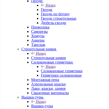
Гвозди
Назад
Гвозди
Гвозди по бетону
Гвозди строительные
Дюбель-гвозди
Проволока
Саморезы
Хомуты
Анкеры
Такелаж
Строительная химия
Назад
Строительная химия
Силиконовые герметики
Назад
Силиконовые герметики
Герметики силиконовые
Монтажная пена
Аэрозольные краски
Лаки, краски, химия
Смазочные материалы
Вышки-туры
Назад
Вышки-туры