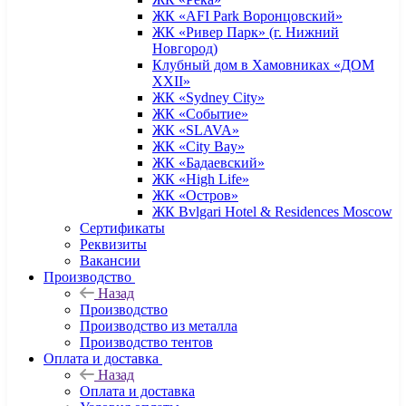
ЖК «AFI Park Воронцовский»
ЖК «Ривер Парк» (г. Нижний
Новгород)
Клубный дом в Хамовниках «ДОМ
XXII»
ЖК «Sydney City»
ЖК «Событие»
ЖК «SLAVA»
ЖК «City Bay»
ЖК «Бадаевский»
ЖК «High Life»
ЖК «Остров»
ЖК Bvlgari Hotel & Residences Moscow
Сертификаты
Реквизиты
Вакансии
Производство
Назад
Производство
Производство из металла
Производство тентов
Оплата и доставка
Назад
Оплата и доставка