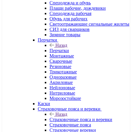
Спецодежда и обувь
Плащи рабочие, дождевики
Спецодежда рабочая
Обувь для рабочих
Светоотражающие сигнальные жилеты
СИЗ для сварщиков
Зимние товары
Перчатки
Назад
Перчатки
Монтажные
Сварочные
Резиновые
Трикотажные
Одноразовые
Акриловые
Нейлоновые
Нитриловые
Морозостойкие
Каски
Страховочные пояса и веревки
Назад
Страховочные пояса и веревки
Страховочные пояса
Страховочные веревки