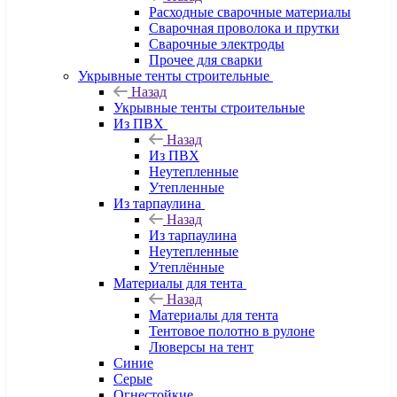
Расходные сварочные материалы
Сварочная проволока и прутки
Сварочные электроды
Прочее для сварки
Укрывные тенты строительные
Назад
Укрывные тенты строительные
Из ПВХ
Назад
Из ПВХ
Неутепленные
Утепленные
Из тарпаулина
Назад
Из тарпаулина
Неутепленные
Утеплённые
Материалы для тента
Назад
Материалы для тента
Тентовое полотно в рулоне
Люверсы на тент
Синие
Серые
Огнестойкие