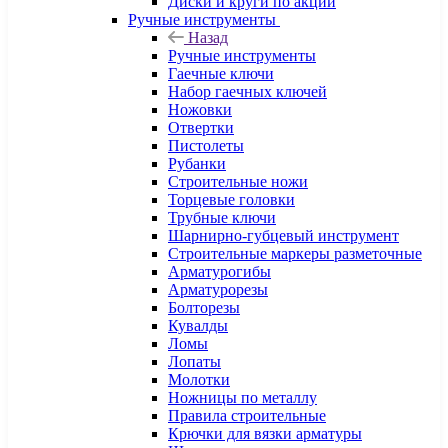
Диски и круги по акции
Ручные инструменты
Назад
Ручные инструменты
Гаечные ключи
Набор гаечных ключей
Ножовки
Отвертки
Пистолеты
Рубанки
Строительные ножи
Торцевые головки
Трубные ключи
Шарнирно-губцевый инструмент
Строительные маркеры разметочные
Арматурогибы
Арматурорезы
Болторезы
Кувалды
Ломы
Лопаты
Молотки
Ножницы по металлу
Правила строительные
Крючки для вязки арматуры