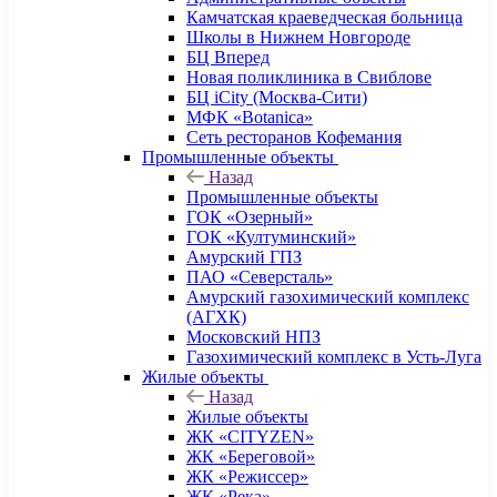
Камчатская краеведческая больница
Школы в Нижнем Новгороде
БЦ Вперед
Новая поликлиника в Свиблове
БЦ iCity (Москва-Сити)
МФК «Botanica»
Сеть ресторанов Кофемания
Промышленные объекты
Назад
Промышленные объекты
ГОК «Озерный»
ГОК «Култуминский»
Амурский ГПЗ
ПАО «Северсталь»
Амурский газохимический комплекс
(АГХК)
Московский НПЗ
Газохимический комплекс в Усть-Луга
Жилые объекты
Назад
Жилые объекты
ЖК «CITYZEN»
ЖК «Береговой»
ЖК «Режиссер»
ЖК «Река»