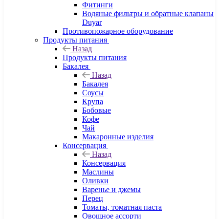
Фитинги
Водяные фильтры и обратные клапаны
Duyar
Противопожарное оборудование
Продукты питания
Назад
Продукты питания
Бакалея
Назад
Бакалея
Соусы
Крупа
Бобовые
Кофе
Чай
Макаронные изделия
Консервация
Назад
Консервация
Маслины
Оливки
Варенье и джемы
Перец
Томаты, томатная паста
Овощное ассорти