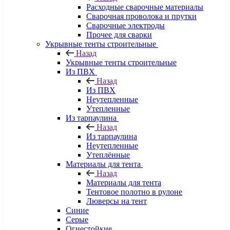
Расходные сварочные материалы
Сварочная проволока и прутки
Сварочные электроды
Прочее для сварки
Укрывные тенты строительные
Назад
Укрывные тенты строительные
Из ПВХ
Назад
Из ПВХ
Неутепленные
Утепленные
Из тарпаулина
Назад
Из тарпаулина
Неутепленные
Утеплённые
Материалы для тента
Назад
Материалы для тента
Тентовое полотно в рулоне
Люверсы на тент
Синие
Серые
Огнестойкие