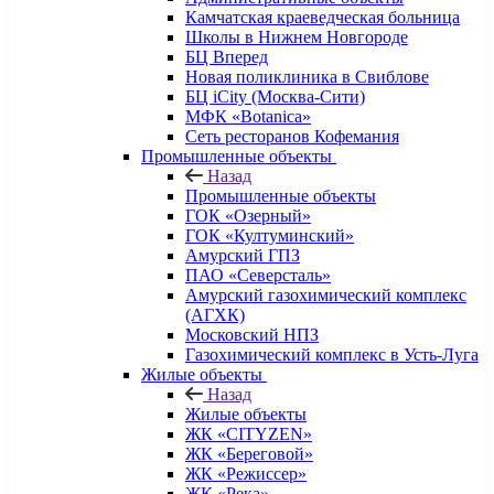
Камчатская краеведческая больница
Школы в Нижнем Новгороде
БЦ Вперед
Новая поликлиника в Свиблове
БЦ iCity (Москва-Сити)
МФК «Botanica»
Сеть ресторанов Кофемания
Промышленные объекты
Назад
Промышленные объекты
ГОК «Озерный»
ГОК «Култуминский»
Амурский ГПЗ
ПАО «Северсталь»
Амурский газохимический комплекс
(АГХК)
Московский НПЗ
Газохимический комплекс в Усть-Луга
Жилые объекты
Назад
Жилые объекты
ЖК «CITYZEN»
ЖК «Береговой»
ЖК «Режиссер»
ЖК «Река»