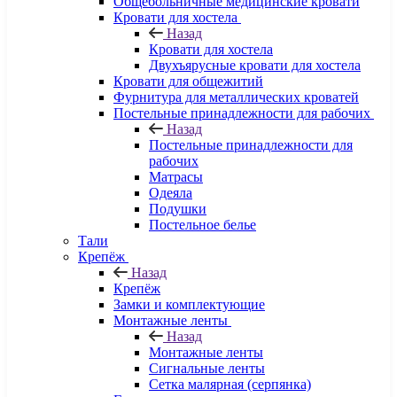
Общебольничные медицинские кровати
Кровати для хостела
Назад
Кровати для хостела
Двухъярусные кровати для хостела
Кровати для общежитий
Фурнитура для металлических кроватей
Постельные принадлежности для рабочих
Назад
Постельные принадлежности для
рабочих
Матрасы
Одеяла
Подушки
Постельное белье
Тали
Крепёж
Назад
Крепёж
Замки и комплектующие
Монтажные ленты
Назад
Монтажные ленты
Сигнальные ленты
Сетка малярная (серпянка)