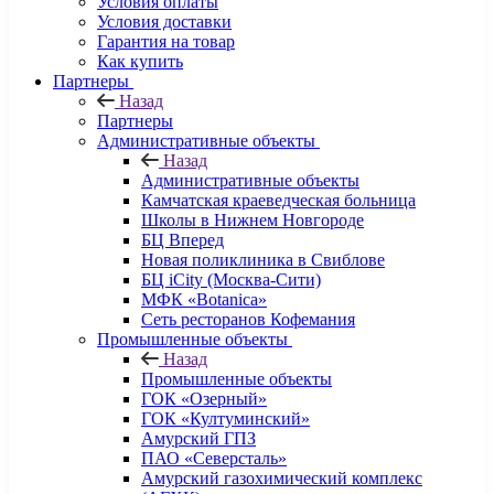
Условия оплаты
Условия доставки
Гарантия на товар
Как купить
Партнеры
Назад
Партнеры
Административные объекты
Назад
Административные объекты
Камчатская краеведческая больница
Школы в Нижнем Новгороде
БЦ Вперед
Новая поликлиника в Свиблове
БЦ iCity (Москва-Сити)
МФК «Botanica»
Сеть ресторанов Кофемания
Промышленные объекты
Назад
Промышленные объекты
ГОК «Озерный»
ГОК «Култуминский»
Амурский ГПЗ
ПАО «Северсталь»
Амурский газохимический комплекс