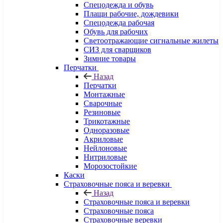
Спецодежда и обувь
Плащи рабочие, дождевики
Спецодежда рабочая
Обувь для рабочих
Светоотражающие сигнальные жилеты
СИЗ для сварщиков
Зимние товары
Перчатки
Назад
Перчатки
Монтажные
Сварочные
Резиновые
Трикотажные
Одноразовые
Акриловые
Нейлоновые
Нитриловые
Морозостойкие
Каски
Страховочные пояса и веревки
Назад
Страховочные пояса и веревки
Страховочные пояса
Страховочные веревки