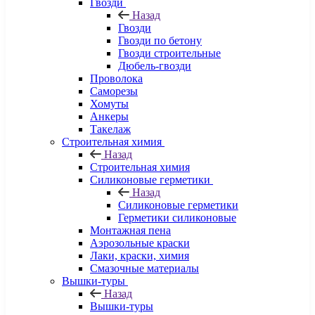
Гвозди
Назад
Гвозди
Гвозди по бетону
Гвозди строительные
Дюбель-гвозди
Проволока
Саморезы
Хомуты
Анкеры
Такелаж
Строительная химия
Назад
Строительная химия
Силиконовые герметики
Назад
Силиконовые герметики
Герметики силиконовые
Монтажная пена
Аэрозольные краски
Лаки, краски, химия
Смазочные материалы
Вышки-туры
Назад
Вышки-туры