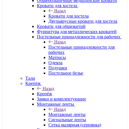
Общебольничные медицинские кровати
Кровати для хостела
Назад
Кровати для хостела
Двухъярусные кровати для хостела
Кровати для общежитий
Фурнитура для металлических кроватей
Постельные принадлежности для рабочих
Назад
Постельные принадлежности для
рабочих
Матрасы
Одеяла
Подушки
Постельное белье
Тали
Крепёж
Назад
Крепёж
Замки и комплектующие
Монтажные ленты
Назад
Монтажные ленты
Сигнальные ленты
Сетка малярная (серпянка)