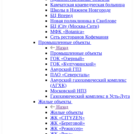
Камчатская краеведческая больница
Школы в Нижнем Новгороде
БЦ Вперед
Новая поликлиника в Свиблове
БЦ iCity (Москва-Сити)
МФК «Botanica»
Сеть ресторанов Кофемания
Промышленные объекты
Назад
Промышленные объекты
ГОК «Озерный»
ГОК «Култуминский»
Амурский ГПЗ
ПАО «Северсталь»
Амурский газохимический комплекс
(АГХК)
Московский НПЗ
Газохимический комплекс в Усть-Луга
Жилые объекты
Назад
Жилые объекты
ЖК «CITYZEN»
ЖК «Береговой»
ЖК «Режиссер»
ЖК «Река»