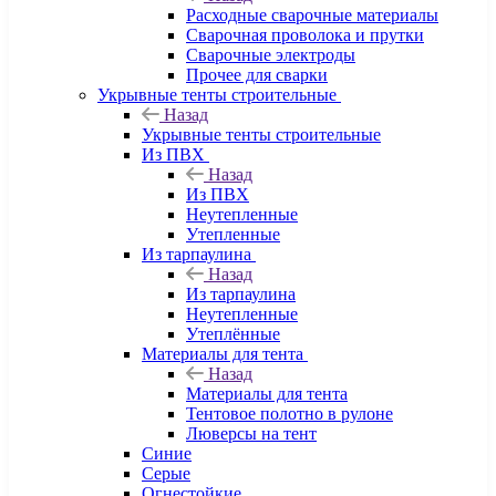
Расходные сварочные материалы
Сварочная проволока и прутки
Сварочные электроды
Прочее для сварки
Укрывные тенты строительные
Назад
Укрывные тенты строительные
Из ПВХ
Назад
Из ПВХ
Неутепленные
Утепленные
Из тарпаулина
Назад
Из тарпаулина
Неутепленные
Утеплённые
Материалы для тента
Назад
Материалы для тента
Тентовое полотно в рулоне
Люверсы на тент
Синие
Серые
Огнестойкие