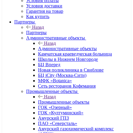
Условия оплаты
Условия доставки
Гарантия на товар
Как купить
Партнеры
Назад
Партнеры
Административные объекты
Назад
Административные объекты
Камчатская краеведческая больница
Школы в Нижнем Новгороде
БЦ Вперед
Новая поликлиника в Свиблове
БЦ iCity (Москва-Сити)
МФК «Botanica»
Сеть ресторанов Кофемания
Промышленные объекты
Назад
Промышленные объекты
ГОК «Озерный»
ГОК «Култуминский»
Амурский ГПЗ
ПАО «Северсталь»
Амурский газохимический комплекс