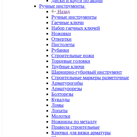
Диски и круги по акции
Ручные инструменты
Назад
Ручные инструменты
Гаечные ключи
Набор гаечных ключей
Ножовки
Отвертки
Пистолеты
Рубанки
Строительные ножи
Торцевые головки
Трубные ключи
Шарнирно-губцевый инструмент
Строительные маркеры разметочные
Арматурогибы
Арматурорезы
Болторезы
Кувалды
Ломы
Лопаты
Молотки
Ножницы по металлу
Правила строительные
Крючки для вязки арматуры