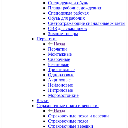
Спецодежда и обувь
Плащи рабочие, дождевики
Спецодежда рабочая
Обувь для рабочих
Светоотражающие сигнальные жилеты
СИЗ для сварщиков
Зимние товары
Перчатки
Назад
Перчатки
Монтажные
Сварочные
Резиновые
Трикотажные
Одноразовые
Акриловые
Нейлоновые
Нитриловые
Морозостойкие
Каски
Страховочные пояса и веревки
Назад
Страховочные пояса и веревки
Страховочные пояса
Страховочные веревки