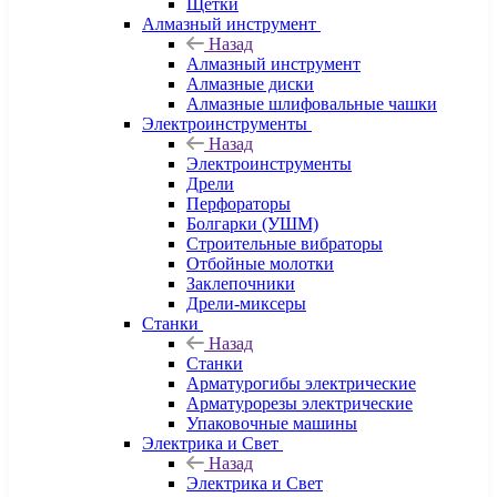
Щетки
Алмазный инструмент
Назад
Алмазный инструмент
Алмазные диски
Алмазные шлифовальные чашки
Электроинструменты
Назад
Электроинструменты
Дрели
Перфораторы
Болгарки (УШМ)
Строительные вибраторы
Отбойные молотки
Заклепочники
Дрели-миксеры
Станки
Назад
Станки
Арматурогибы электрические
Арматурорезы электрические
Упаковочные машины
Электрика и Свет
Назад
Электрика и Свет