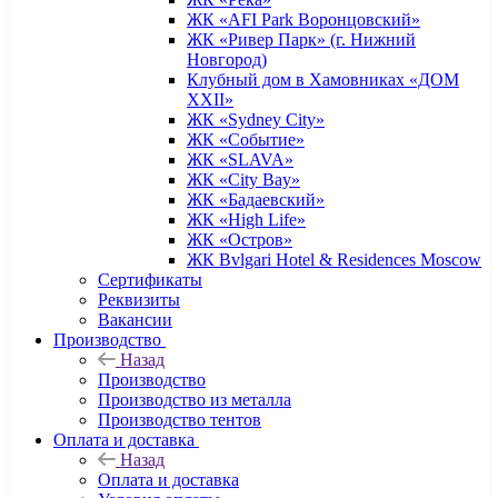
ЖК «AFI Park Воронцовский»
ЖК «Ривер Парк» (г. Нижний
Новгород)
Клубный дом в Хамовниках «ДОМ
XXII»
ЖК «Sydney City»
ЖК «Событие»
ЖК «SLAVA»
ЖК «City Bay»
ЖК «Бадаевский»
ЖК «High Life»
ЖК «Остров»
ЖК Bvlgari Hotel & Residences Moscow
Сертификаты
Реквизиты
Вакансии
Производство
Назад
Производство
Производство из металла
Производство тентов
Оплата и доставка
Назад
Оплата и доставка