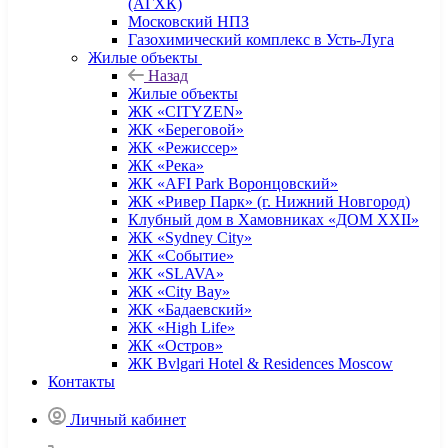
(АГХК)
Московский НПЗ
Газохимический комплекс в Усть-Луга
Жилые объекты
Назад
Жилые объекты
ЖК «CITYZEN»
ЖК «Береговой»
ЖК «Режиссер»
ЖК «Река»
ЖК «AFI Park Воронцовский»
ЖК «Ривер Парк» (г. Нижний Новгород)
Клубный дом в Хамовниках «ДОМ XXII»
ЖК «Sydney City»
ЖК «Событие»
ЖК «SLAVA»
ЖК «City Bay»
ЖК «Бадаевский»
ЖК «High Life»
ЖК «Остров»
ЖК Bvlgari Hotel & Residences Moscow
Контакты
Личный кабинет