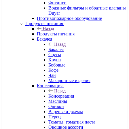
Фитинги
Водяные фильтры и обратные клапаны
Duyar
Противопожарное оборудование
Продукты питания
Назад
Продукты питания
Бакалея
Назад
Бакалея
Соусы
Крупа
Бобовые
Кофе
Чай
Макаронные изделия
Консервация
Назад
Консервация
Маслины
Оливки
Варенье и джемы
Перец
Томаты, томатная паста
Овощное ассорти