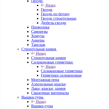
Гвозди
Назад
Гвозди
Гвозди по бетону
Гвозди строительные
Дюбель-гвозди
Проволока
Саморезы
Хомуты
Анкеры
Такелаж
Строительная химия
Назад
Строительная химия
Силиконовые герметики
Назад
Силиконовые герметики
Герметики силиконовые
Монтажная пена
Аэрозольные краски
Лаки, краски, химия
Смазочные материалы
Вышки-туры
Назад
Вышки-туры