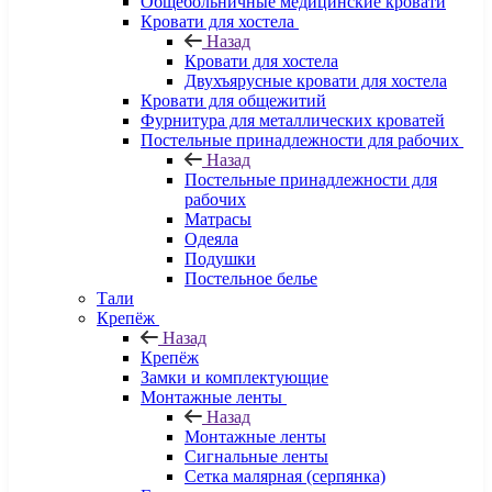
Общебольничные медицинские кровати
Кровати для хостела
Назад
Кровати для хостела
Двухъярусные кровати для хостела
Кровати для общежитий
Фурнитура для металлических кроватей
Постельные принадлежности для рабочих
Назад
Постельные принадлежности для
рабочих
Матрасы
Одеяла
Подушки
Постельное белье
Тали
Крепёж
Назад
Крепёж
Замки и комплектующие
Монтажные ленты
Назад
Монтажные ленты
Сигнальные ленты
Сетка малярная (серпянка)