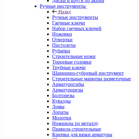
Диски и круги по акции
Ручные инструменты
Назад
Ручные инструменты
Гаечные ключи
Набор гаечных ключей
Ножовки
Отвертки
Пистолеты
Рубанки
Строительные ножи
Торцевые головки
Трубные ключи
Шарнирно-губцевый инструмент
Строительные маркеры разметочные
Арматурогибы
Арматурорезы
Болторезы
Кувалды
Ломы
Лопаты
Молотки
Ножницы по металлу
Правила строительные
Крючки для вязки арматуры