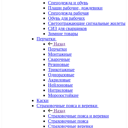
Спецодежда и обувь
Плащи рабочие, дождевики
Спецодежда рабочая
Обувь для рабочих
Светоотражающие сигнальные жилеты
СИЗ для сварщиков
Зимние товары
Перчатки
Назад
Перчатки
Монтажные
Сварочные
Резиновые
Трикотажные
Одноразовые
Акриловые
Нейлоновые
Нитриловые
Морозостойкие
Каски
Страховочные пояса и веревки
Назад
Страховочные пояса и веревки
Страховочные пояса
Страховочные веревки