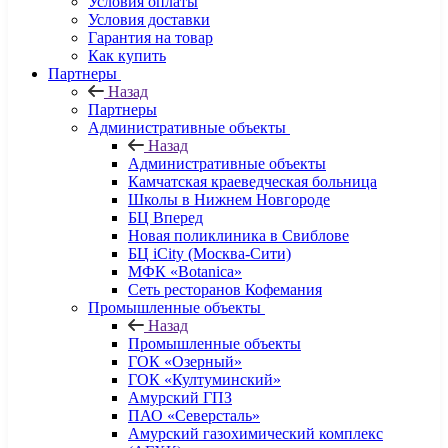
Условия оплаты
Условия доставки
Гарантия на товар
Как купить
Партнеры
Назад
Партнеры
Административные объекты
Назад
Административные объекты
Камчатская краеведческая больница
Школы в Нижнем Новгороде
БЦ Вперед
Новая поликлиника в Свиблове
БЦ iCity (Москва-Сити)
МФК «Botanica»
Сеть ресторанов Кофемания
Промышленные объекты
Назад
Промышленные объекты
ГОК «Озерный»
ГОК «Култуминский»
Амурский ГПЗ
ПАО «Северсталь»
Амурский газохимический комплекс