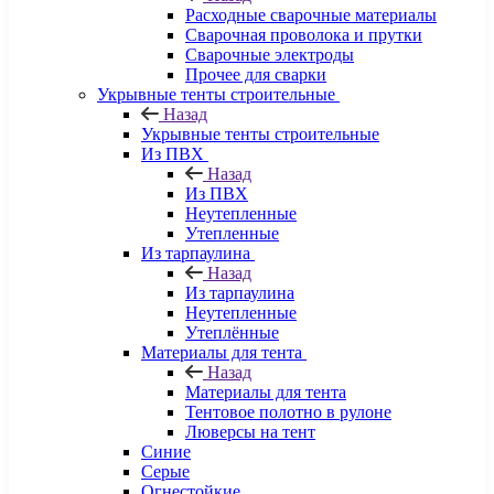
Расходные сварочные материалы
Сварочная проволока и прутки
Сварочные электроды
Прочее для сварки
Укрывные тенты строительные
Назад
Укрывные тенты строительные
Из ПВХ
Назад
Из ПВХ
Неутепленные
Утепленные
Из тарпаулина
Назад
Из тарпаулина
Неутепленные
Утеплённые
Материалы для тента
Назад
Материалы для тента
Тентовое полотно в рулоне
Люверсы на тент
Синие
Серые
Огнестойкие