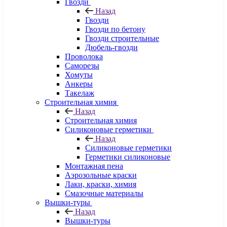
Гвозди
Назад
Гвозди
Гвозди по бетону
Гвозди строительные
Дюбель-гвозди
Проволока
Саморезы
Хомуты
Анкеры
Такелаж
Строительная химия
Назад
Строительная химия
Силиконовые герметики
Назад
Силиконовые герметики
Герметики силиконовые
Монтажная пена
Аэрозольные краски
Лаки, краски, химия
Смазочные материалы
Вышки-туры
Назад
Вышки-туры