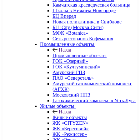
Камчатская краеведческая больница
Школы в Нижнем Новгороде
БЦ Вперед
Новая поликлиника в Свиблове
БЦ iCity (Москва-Сити)
МФК «Botanica»
Сеть ресторанов Кофемания
Промышленные объекты
Назад
Промышленные объекты
ГОК «Озерный»
ГОК «Култуминский»
Амурский ГПЗ
ПАО «Северсталь»
Амурский газохимический комплекс
(АГХК)
Московский НПЗ
Газохимический комплекс в Усть-Луга
Жилые объекты
Назад
Жилые объекты
ЖК «CITYZEN»
ЖК «Береговой»
ЖК «Режиссер»
ЖК «Река»