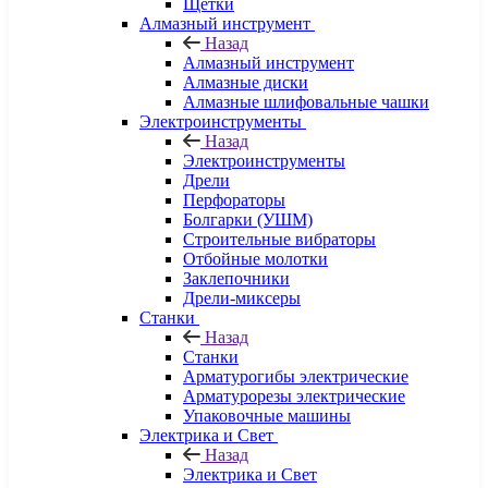
Щетки
Алмазный инструмент
Назад
Алмазный инструмент
Алмазные диски
Алмазные шлифовальные чашки
Электроинструменты
Назад
Электроинструменты
Дрели
Перфораторы
Болгарки (УШМ)
Строительные вибраторы
Отбойные молотки
Заклепочники
Дрели-миксеры
Станки
Назад
Станки
Арматурогибы электрические
Арматурорезы электрические
Упаковочные машины
Электрика и Свет
Назад
Электрика и Свет