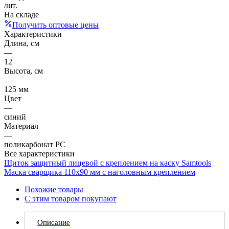
/шт.
На складе
Получить оптовые цены
Характеристики
Длина, см
—
12
Высота, см
—
125 мм
Цвет
—
синий
Материал
—
поликарбонат PC
Все характеристики
Щиток защитный лицевой с креплением на каску Samtools
Маска сварщика 110х90 мм с наголовным креплением
Похожие товары
С этим товаром покупают
Описание