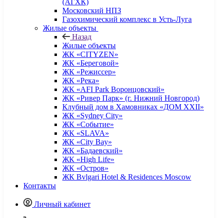
(АГХК)
Московский НПЗ
Газохимический комплекс в Усть-Луга
Жилые объекты
Назад
Жилые объекты
ЖК «CITYZEN»
ЖК «Береговой»
ЖК «Режиссер»
ЖК «Река»
ЖК «AFI Park Воронцовский»
ЖК «Ривер Парк» (г. Нижний Новгород)
Клубный дом в Хамовниках «ДОМ XXII»
ЖК «Sydney City»
ЖК «Событие»
ЖК «SLAVA»
ЖК «City Bay»
ЖК «Бадаевский»
ЖК «High Life»
ЖК «Остров»
ЖК Bvlgari Hotel & Residences Moscow
Контакты
Личный кабинет