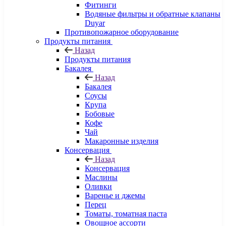
Фитинги
Водяные фильтры и обратные клапаны
Duyar
Противопожарное оборудование
Продукты питания
Назад
Продукты питания
Бакалея
Назад
Бакалея
Соусы
Крупа
Бобовые
Кофе
Чай
Макаронные изделия
Консервация
Назад
Консервация
Маслины
Оливки
Варенье и джемы
Перец
Томаты, томатная паста
Овощное ассорти