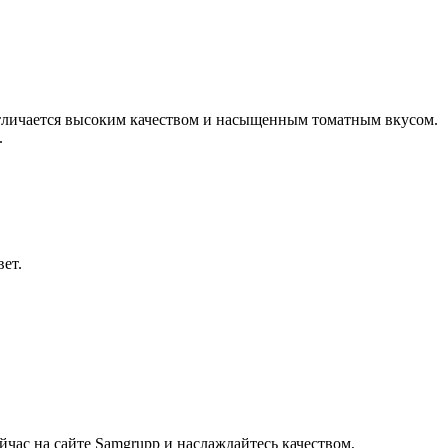
отличается высоким качеством и насыщенным томатным вкусом.
.
ет.
час на сайте Samgrupp и наслаждайтесь качеством,