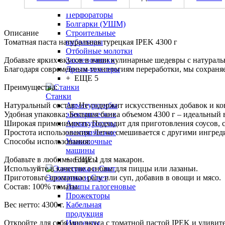
Дрели оптом
Перфораторы
Болгарки (УШМ)
Описание
Строительные
Томатная паста натуральная турецкая IPEK 4300 г
вибраторы
Отбойные молотки
Добавьте ярких вкусов в ваши кулинарные шедевры с натураль
Заклепочники
Благодаря современным технологиям переработки, мы сохраня
Дрели-миксеры
+ ЕЩЕ 5
Преимущества:
Станки
Натуральный состав: Не содержит искусственных добавок и ко
Арматурогибы
Удобная упаковка: Большая банка объемом 4300 г – идеальный
электрические
Широкая применимость: Подходит для приготовления соусов, с
Арматурорезы
Простота использования: Легко смешивается с другими ингред
электрические
Способы использования:
Упаковочные
машины
Добавьте в любимые соусы для макарон.
+ ЕЩЕ 1
Используйте в качестве основы для пиццы или лазаньи.
Приготовьте ароматное рагу или суп, добавив в овощи и мясо.
Электрика и Свет
Состав: 100% томаты.
Лампы галогеновые
Прожекторы
Вес нетто: 4300 г.
Кабельная
продукция
Откройте для себя мир вкуса с томатной пастой IPEK и удивит
Изоленты