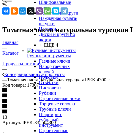
Шлифовальные
круги
Лепестковые круги
Наждачная бумага/
шкурки
Томатная паста натуральная турецкая 
Насадки
Диски и круги по
акции
Главная
+ ЕЩЕ 4
—
Каталог
Ручные инструменты
—
Гаечные ключи
Продукты питания
Набор гаечных
—
ключей
Консервированные продукты
Ножовки
—
Томатная паста натуральная турецкая IPEK 4300 г
Отвертки
Код товара:
17307
Пистолеты
Рубанки
Строительные ножи
Торцевые головки
Трубные ключи
Шарнирно-
13
губцевый
Артикул:
IPEK-335504300
инструмент
Строительные