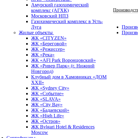
Амурский газохимический
Производст
комплекс (АГХК)
Московский НПЗ
Газохимический комплекс в Усть-
Луга
Произво
Жилые объекты
Произв
ЖК «CITYZEN»
ЖК «Береговой»
ЖК «Режиссер»
ЖК «Река»
ЖК «AFI Park Воронцовский»
ЖК «Ривер Парк» (г. Нижний
Новгород)
Клубный дом в Хамовниках «ДОМ
XXII»
ЖК «Sydney City»
ЖК «Событие»
ЖК «SLAVA»
ЖК «City Bay»
ЖК «Бадаевский»
ЖК «High Life»
ЖК «Остров»
ЖК Bvlgari Hotel & Residences
Moscow
Сертификаты