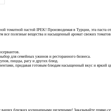
ной томатной пастой IPEK! Производимая в Турции, эта паста 
ем все полезные вещества и насыщенный аромат свежих томатов
нсервантов.
 выбор для семейных ужинов и ресторанного бизнеса.
упов, пиццы, рагу и других блюд.
иентами, придавая готовым блюдам насыщенный вкус и яркий цв
е ваших близких кулинарными шедеврами! Заказывайте прямо сей