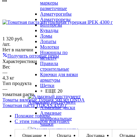
маркеры
разметочные
Арматурогибы
Арматурорезы
Болторезы
Кувалды
Ломы
1 320
руб.
Лопаты
/шт.
Молотки
Нет в наличии
Ножницы по
Получить оптовые цены
металлу
Характеристики
Правила
Вес
строительные
—
Крючки для вязки
4,3 кг
арматуры
Тип продукта
Щетки
—
+ ЕЩЕ 20
томатная паста
Томаты вяленые Турция 500 мл ONDA
Алмазный инструмент
Томатная паста TUKAS 4350 г
Алмазные диски
Алмазные
Похожие товары
шлифовальные
С этим товаром покупают
чашки
Электроинструменты
Описание
Оплата
Доставка
Отзывы