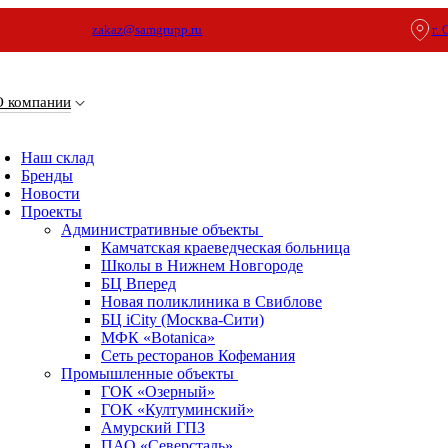
zakaz@samgrupp.ru
г.
О компании
Наш склад
Бренды
Новости
Проекты
Административные объекты
Камчатская краеведческая больница
Школы в Нижнем Новгороде
БЦ Вперед
Новая поликлиника в Свиблове
БЦ iCity (Москва-Сити)
МФК «Botanica»
Сеть ресторанов Кофемания
Промышленные объекты
ГОК «Озерный»
ГОК «Култуминский»
Амурский ГПЗ
ПАО «Северсталь»