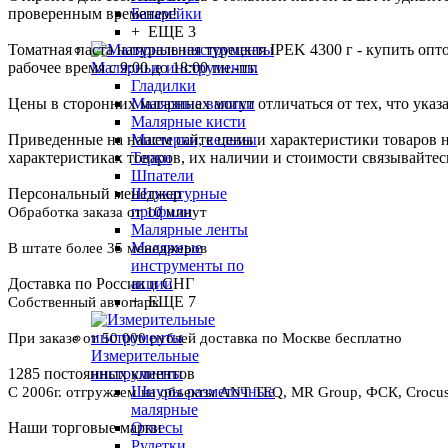
проверенным временем!
Батарейки
+ ЕЩЕ 3
Томатная паста натуральная турецкая IPEK 4300 г - купить опт
рабочее время с 9:00 до 18:00 пн.-пт.
Малярные инструменты
Гладилки
Цены в сторонних магазинах могут отличаться от тех, что указ
Малярные валики
Малярные кисти
Приведенные на нашем сайте цены и характеристики товаров 
Мастерки, кельмы
характеристиках товаров, их наличии и стоимости связывайте
Терки
Шпатели
Персональный менеджер
Штукатурные
профили
Обработка заказа от 10 минут
Малярные ленты
Малярные
В штате более 35 менеджеров
инструменты по
Доставка по России и СНГ
акции
+ ЕЩЕ 7
Собственный автопарк
При заказе от 50 000 рублей доставка по Москве бесплатно
Измерительные
1285 постоянных клиентов
инструменты
Шнуры разметочные
С 2006г. отгружаем на объекты ANT TEQ, MR Group, ФСК, Crocus 
малярные
Наши торговые марки
Отвесы
Рулетки