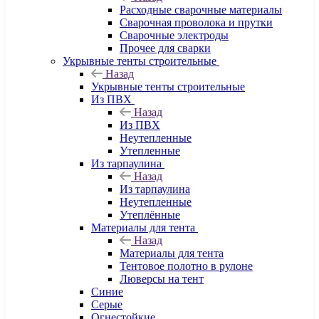
Расходные сварочные материалы
Сварочная проволока и прутки
Сварочные электроды
Прочее для сварки
Укрывные тенты строительные
Назад
Укрывные тенты строительные
Из ПВХ
Назад
Из ПВХ
Неутепленные
Утепленные
Из тарпаулина
Назад
Из тарпаулина
Неутепленные
Утеплённые
Материалы для тента
Назад
Материалы для тента
Тентовое полотно в рулоне
Люверсы на тент
Синие
Серые
Огнестойкие