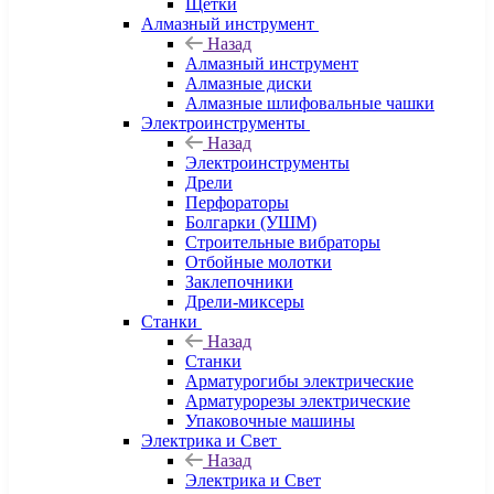
Щетки
Алмазный инструмент
Назад
Алмазный инструмент
Алмазные диски
Алмазные шлифовальные чашки
Электроинструменты
Назад
Электроинструменты
Дрели
Перфораторы
Болгарки (УШМ)
Строительные вибраторы
Отбойные молотки
Заклепочники
Дрели-миксеры
Станки
Назад
Станки
Арматурогибы электрические
Арматурорезы электрические
Упаковочные машины
Электрика и Свет
Назад
Электрика и Свет