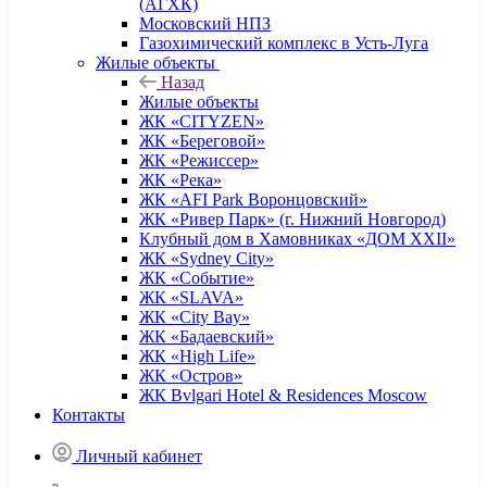
(АГХК)
Московский НПЗ
Газохимический комплекс в Усть-Луга
Жилые объекты
Назад
Жилые объекты
ЖК «CITYZEN»
ЖК «Береговой»
ЖК «Режиссер»
ЖК «Река»
ЖК «AFI Park Воронцовский»
ЖК «Ривер Парк» (г. Нижний Новгород)
Клубный дом в Хамовниках «ДОМ XXII»
ЖК «Sydney City»
ЖК «Событие»
ЖК «SLAVA»
ЖК «City Bay»
ЖК «Бадаевский»
ЖК «High Life»
ЖК «Остров»
ЖК Bvlgari Hotel & Residences Moscow
Контакты
Личный кабинет