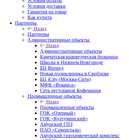
Условия оплаты
Условия доставки
Гарантия на товар
Как купить
Партнеры
Назад
Партнеры
Административные объекты
Назад
Административные объекты
Камчатская краеведческая больница
Школы в Нижнем Новгороде
БЦ Вперед
Новая поликлиника в Свиблове
БЦ iCity (Москва-Сити)
МФК «Botanica»
Сеть ресторанов Кофемания
Промышленные объекты
Назад
Промышленные объекты
ГОК «Озерный»
ГОК «Култуминский»
Амурский ГПЗ
ПАО «Северсталь»
Амурский газохимический комплекс