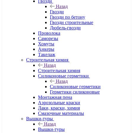
Гвозди
Назад
Гвозди
Гвозди по бетону
Гвозди строительные
Дюбель-гвозди
Проволока
Саморезы
Хомуты
Анкеры
Такелаж
Строительная химия
Назад
Строительная химия
Силиконовые герметики
Назад
Силиконовые герметики
Герметики силиконовые
Монтажная пена
Аэрозольные краски
Лаки, краски, химия
Смазочные материалы
Вышки-туры
Назад
Вышки-туры