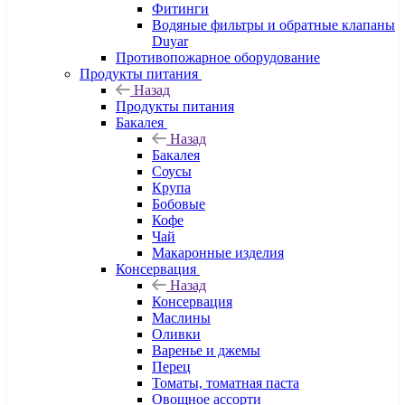
Фитинги
Водяные фильтры и обратные клапаны
Duyar
Противопожарное оборудование
Продукты питания
Назад
Продукты питания
Бакалея
Назад
Бакалея
Соусы
Крупа
Бобовые
Кофе
Чай
Макаронные изделия
Консервация
Назад
Консервация
Маслины
Оливки
Варенье и джемы
Перец
Томаты, томатная паста
Овощное ассорти