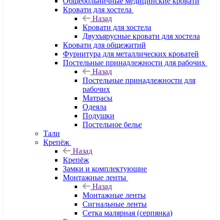
Общебольничные медицинские кровати
Кровати для хостела
Назад
Кровати для хостела
Двухъярусные кровати для хостела
Кровати для общежитий
Фурнитура для металлических кроватей
Постельные принадлежности для рабочих
Назад
Постельные принадлежности для
рабочих
Матрасы
Одеяла
Подушки
Постельное белье
Тали
Крепёж
Назад
Крепёж
Замки и комплектующие
Монтажные ленты
Назад
Монтажные ленты
Сигнальные ленты
Сетка малярная (серпянка)