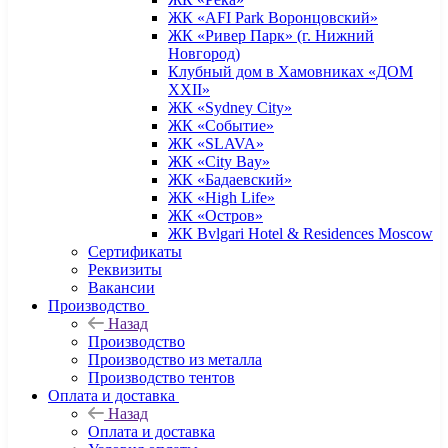
ЖК «AFI Park Воронцовский»
ЖК «Ривер Парк» (г. Нижний
Новгород)
Клубный дом в Хамовниках «ДОМ
XXII»
ЖК «Sydney City»
ЖК «Событие»
ЖК «SLAVA»
ЖК «City Bay»
ЖК «Бадаевский»
ЖК «High Life»
ЖК «Остров»
ЖК Bvlgari Hotel & Residences Moscow
Сертификаты
Реквизиты
Вакансии
Производство
Назад
Производство
Производство из металла
Производство тентов
Оплата и доставка
Назад
Оплата и доставка