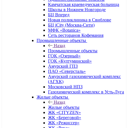
Камчатская краеведческая больница
Школы в Нижнем Новгороде
БЦ Вперед
Новая поликлиника в Свиблове
БЦ iCity (Москва-Сити)
МФК «Botanica»
Сеть ресторанов Кофемания
Промышленные объекты
Назад
Промышленные объекты
ГОК «Озерный»
ГОК «Култуминский»
Амурский ГПЗ
ПАО «Северсталь»
Амурский газохимический комплекс
(АГХК)
Московский НПЗ
Газохимический комплекс в Усть-Луга
Жилые объекты
Назад
Жилые объекты
ЖК «CITYZEN»
ЖК «Береговой»
ЖК «Режиссер»
ЖК «Река»