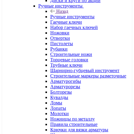
Диски и круги по акции
Ручные инструменты
Назад
Ручные инструменты
Гаечные ключи
Набор гаечных ключей
Ножовки
Отвертки
Пистолеты
Рубанки
Строительные ножи
Торцевые головки
Трубные ключи
Шарнирно-губцевый инструмент
Строительные маркеры разметочные
Арматурогибы
Арматурорезы
Болторезы
Кувалды
Ломы
Лопаты
Молотки
Ножницы по металлу
Правила строительные
Крючки для вязки арматуры