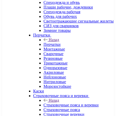
Спецодежда и обувь
Плащи рабочие, дождевики
Спецодежда рабочая
Обувь для рабочих
Светоотражающие сигнальные жилеты
СИЗ для сварщиков
Зимние товары
Перчатки
Назад
Перчатки
Монтажные
Сварочные
Резиновые
Трикотажные
Одноразовые
Акриловые
Нейлоновые
Нитриловые
Морозостойкие
Каски
Страховочные пояса и веревки
Назад
Страховочные пояса и веревки
Страховочные пояса
Страховочные веревки