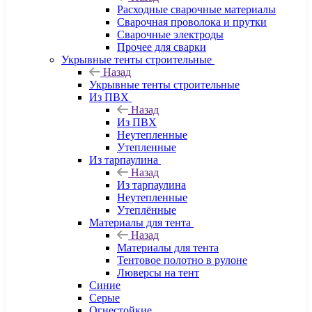
Расходные сварочные материалы
Сварочная проволока и прутки
Сварочные электроды
Прочее для сварки
Укрывные тенты строительные
Назад
Укрывные тенты строительные
Из ПВХ
Назад
Из ПВХ
Неутепленные
Утепленные
Из тарпаулина
Назад
Из тарпаулина
Неутепленные
Утеплённые
Материалы для тента
Назад
Материалы для тента
Тентовое полотно в рулоне
Люверсы на тент
Синие
Серые
Огнестойкие