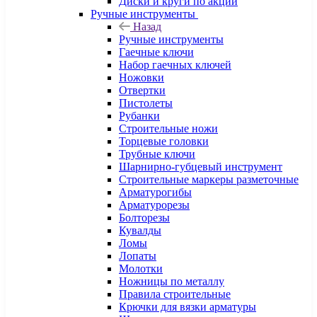
Диски и круги по акции
Ручные инструменты
Назад
Ручные инструменты
Гаечные ключи
Набор гаечных ключей
Ножовки
Отвертки
Пистолеты
Рубанки
Строительные ножи
Торцевые головки
Трубные ключи
Шарнирно-губцевый инструмент
Строительные маркеры разметочные
Арматурогибы
Арматурорезы
Болторезы
Кувалды
Ломы
Лопаты
Молотки
Ножницы по металлу
Правила строительные
Крючки для вязки арматуры