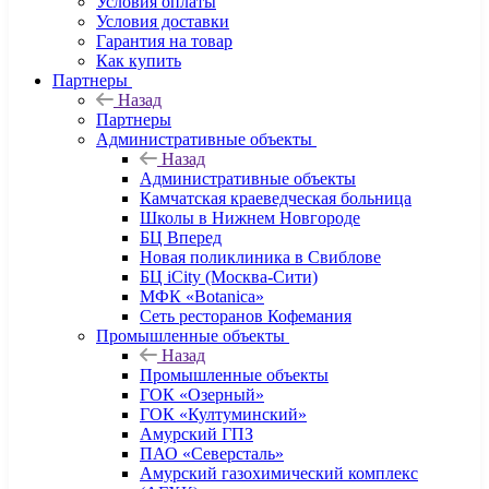
Условия оплаты
Условия доставки
Гарантия на товар
Как купить
Партнеры
Назад
Партнеры
Административные объекты
Назад
Административные объекты
Камчатская краеведческая больница
Школы в Нижнем Новгороде
БЦ Вперед
Новая поликлиника в Свиблове
БЦ iCity (Москва-Сити)
МФК «Botanica»
Сеть ресторанов Кофемания
Промышленные объекты
Назад
Промышленные объекты
ГОК «Озерный»
ГОК «Култуминский»
Амурский ГПЗ
ПАО «Северсталь»
Амурский газохимический комплекс