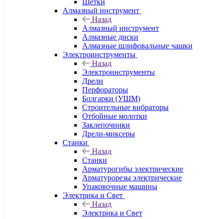
Щетки
Алмазный инструмент
Назад
Алмазный инструмент
Алмазные диски
Алмазные шлифовальные чашки
Электроинструменты
Назад
Электроинструменты
Дрели
Перфораторы
Болгарки (УШМ)
Строительные вибраторы
Отбойные молотки
Заклепочники
Дрели-миксеры
Станки
Назад
Станки
Арматурогибы электрические
Арматурорезы электрические
Упаковочные машины
Электрика и Свет
Назад
Электрика и Свет