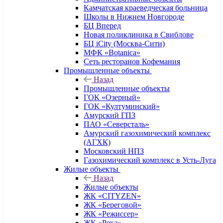
Камчатская краеведческая больница
Школы в Нижнем Новгороде
БЦ Вперед
Новая поликлиника в Свиблове
БЦ iCity (Москва-Сити)
МФК «Botanica»
Сеть ресторанов Кофемания
Промышленные объекты
Назад
Промышленные объекты
ГОК «Озерный»
ГОК «Култуминский»
Амурский ГПЗ
ПАО «Северсталь»
Амурский газохимический комплекс
(АГХК)
Московский НПЗ
Газохимический комплекс в Усть-Луга
Жилые объекты
Назад
Жилые объекты
ЖК «CITYZEN»
ЖК «Береговой»
ЖК «Режиссер»
ЖК «Река»