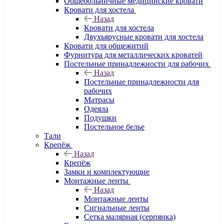
Общебольничные медицинские кровати
Кровати для хостела
Назад
Кровати для хостела
Двухъярусные кровати для хостела
Кровати для общежитий
Фурнитура для металлических кроватей
Постельные принадлежности для рабочих
Назад
Постельные принадлежности для
рабочих
Матрасы
Одеяла
Подушки
Постельное белье
Тали
Крепёж
Назад
Крепёж
Замки и комплектующие
Монтажные ленты
Назад
Монтажные ленты
Сигнальные ленты
Сетка малярная (серпянка)