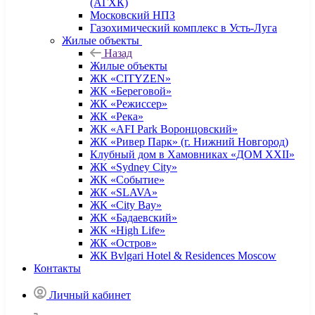
(АГХК)
Московский НПЗ
Газохимический комплекс в Усть-Луга
Жилые объекты
Назад
Жилые объекты
ЖК «CITYZEN»
ЖК «Береговой»
ЖК «Режиссер»
ЖК «Река»
ЖК «AFI Park Воронцовский»
ЖК «Ривер Парк» (г. Нижний Новгород)
Клубный дом в Хамовниках «ДОМ XXII»
ЖК «Sydney City»
ЖК «Событие»
ЖК «SLAVA»
ЖК «City Bay»
ЖК «Бадаевский»
ЖК «High Life»
ЖК «Остров»
ЖК Bvlgari Hotel & Residences Moscow
Контакты
Личный кабинет