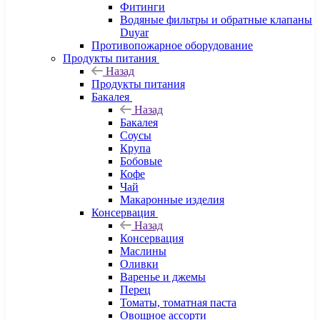
Фитинги
Водяные фильтры и обратные клапаны
Duyar
Противопожарное оборудование
Продукты питания
Назад
Продукты питания
Бакалея
Назад
Бакалея
Соусы
Крупа
Бобовые
Кофе
Чай
Макаронные изделия
Консервация
Назад
Консервация
Маслины
Оливки
Варенье и джемы
Перец
Томаты, томатная паста
Овощное ассорти