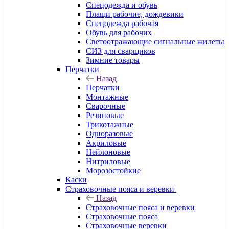
Спецодежда и обувь
Плащи рабочие, дождевики
Спецодежда рабочая
Обувь для рабочих
Светоотражающие сигнальные жилеты
СИЗ для сварщиков
Зимние товары
Перчатки
Назад
Перчатки
Монтажные
Сварочные
Резиновые
Трикотажные
Одноразовые
Акриловые
Нейлоновые
Нитриловые
Морозостойкие
Каски
Страховочные пояса и веревки
Назад
Страховочные пояса и веревки
Страховочные пояса
Страховочные веревки