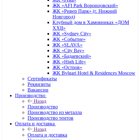
ЖК «AFI Park Воронцовский»
ЖК «Ривер Парк» (г. Нижний
Новгород)
Клубный дом в Хамовниках «ДОМ
XXII»
ЖК «Sydney City»
ЖК «Событие»
ЖК «SLAVA»
ЖК «City Bay»
ЖК «Бадаевский»
ЖК «High Life»
ЖК «Остров»
ЖК Bvlgari Hotel & Residences Moscow
Сертификаты
Реквизиты
Вакансии
Производство
Назад
Производство
Производство из металла
Производство тентов
Оплата и доставка
Назад
Оплата и доставка