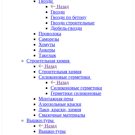
Гвозди
Назад
Гвозди
Гвозди по бетону
Гвозди строительные
Дюбель-гвозди
Проволока
Саморезы
Хомуты
Анкеры
Такелаж
Строительная химия
Назад
Строительная химия
Силиконовые герметики
Назад
Силиконовые герметики
Герметики силиконовые
Монтажная пена
Аэрозольные краски
Лаки, краски, химия
Смазочные материалы
Вышки-туры
Назад
Вышки-туры