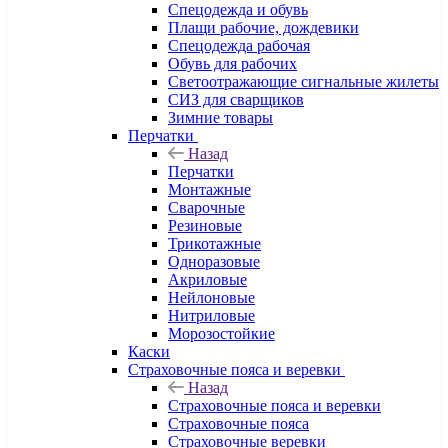
Спецодежда и обувь
Плащи рабочие, дождевики
Спецодежда рабочая
Обувь для рабочих
Светоотражающие сигнальные жилеты
СИЗ для сварщиков
Зимние товары
Перчатки
Назад
Перчатки
Монтажные
Сварочные
Резиновые
Трикотажные
Одноразовые
Акриловые
Нейлоновые
Нитриловые
Морозостойкие
Каски
Страховочные пояса и веревки
Назад
Страховочные пояса и веревки
Страховочные пояса
Страховочные веревки