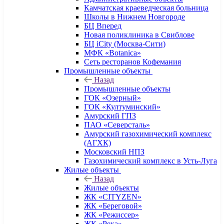
Камчатская краеведческая больница
Школы в Нижнем Новгороде
БЦ Вперед
Новая поликлиника в Свиблове
БЦ iCity (Москва-Сити)
МФК «Botanica»
Сеть ресторанов Кофемания
Промышленные объекты
Назад
Промышленные объекты
ГОК «Озерный»
ГОК «Култуминский»
Амурский ГПЗ
ПАО «Северсталь»
Амурский газохимический комплекс
(АГХК)
Московский НПЗ
Газохимический комплекс в Усть-Луга
Жилые объекты
Назад
Жилые объекты
ЖК «CITYZEN»
ЖК «Береговой»
ЖК «Режиссер»
ЖК «Река»