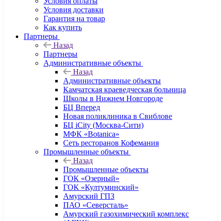
Условия оплаты
Условия доставки
Гарантия на товар
Как купить
Партнеры
Назад
Партнеры
Административные объекты
Назад
Административные объекты
Камчатская краеведческая больница
Школы в Нижнем Новгороде
БЦ Вперед
Новая поликлиника в Свиблове
БЦ iCity (Москва-Сити)
МФК «Botanica»
Сеть ресторанов Кофемания
Промышленные объекты
Назад
Промышленные объекты
ГОК «Озерный»
ГОК «Култуминский»
Амурский ГПЗ
ПАО «Северсталь»
Амурский газохимический комплекс