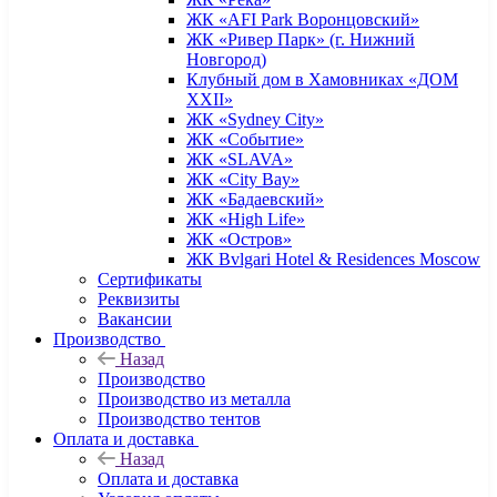
ЖК «AFI Park Воронцовский»
ЖК «Ривер Парк» (г. Нижний
Новгород)
Клубный дом в Хамовниках «ДОМ
XXII»
ЖК «Sydney City»
ЖК «Событие»
ЖК «SLAVA»
ЖК «City Bay»
ЖК «Бадаевский»
ЖК «High Life»
ЖК «Остров»
ЖК Bvlgari Hotel & Residences Moscow
Сертификаты
Реквизиты
Вакансии
Производство
Назад
Производство
Производство из металла
Производство тентов
Оплата и доставка
Назад
Оплата и доставка