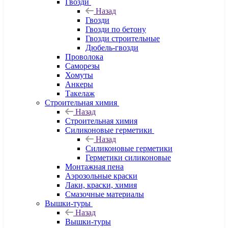
Гвозди
Назад
Гвозди
Гвозди по бетону
Гвозди строительные
Дюбель-гвозди
Проволока
Саморезы
Хомуты
Анкеры
Такелаж
Строительная химия
Назад
Строительная химия
Силиконовые герметики
Назад
Силиконовые герметики
Герметики силиконовые
Монтажная пена
Аэрозольные краски
Лаки, краски, химия
Смазочные материалы
Вышки-туры
Назад
Вышки-туры