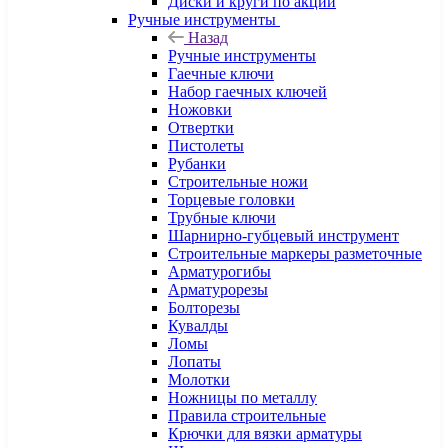
Диски и круги по акции
Ручные инструменты
Назад
Ручные инструменты
Гаечные ключи
Набор гаечных ключей
Ножовки
Отвертки
Пистолеты
Рубанки
Строительные ножи
Торцевые головки
Трубные ключи
Шарнирно-губцевый инструмент
Строительные маркеры разметочные
Арматурогибы
Арматурорезы
Болторезы
Кувалды
Ломы
Лопаты
Молотки
Ножницы по металлу
Правила строительные
Крючки для вязки арматуры