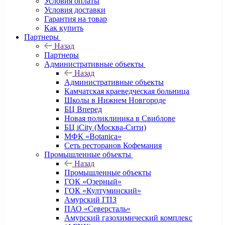
Условия оплаты
Условия доставки
Гарантия на товар
Как купить
Партнеры
Назад
Партнеры
Административные объекты
Назад
Административные объекты
Камчатская краеведческая больница
Школы в Нижнем Новгороде
БЦ Вперед
Новая поликлиника в Свиблове
БЦ iCity (Москва-Сити)
МФК «Botanica»
Сеть ресторанов Кофемания
Промышленные объекты
Назад
Промышленные объекты
ГОК «Озерный»
ГОК «Култуминский»
Амурский ГПЗ
ПАО «Северсталь»
Амурский газохимический комплекс