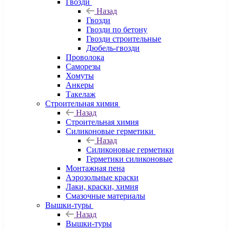
Гвозди
Назад
Гвозди
Гвозди по бетону
Гвозди строительные
Дюбель-гвозди
Проволока
Саморезы
Хомуты
Анкеры
Такелаж
Строительная химия
Назад
Строительная химия
Силиконовые герметики
Назад
Силиконовые герметики
Герметики силиконовые
Монтажная пена
Аэрозольные краски
Лаки, краски, химия
Смазочные материалы
Вышки-туры
Назад
Вышки-туры