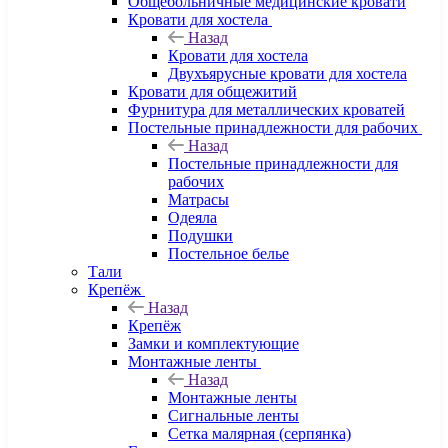
Общебольничные медицинские кровати
Кровати для хостела
Назад
Кровати для хостела
Двухъярусные кровати для хостела
Кровати для общежитий
Фурнитура для металлических кроватей
Постельные принадлежности для рабочих
Назад
Постельные принадлежности для
рабочих
Матрасы
Одеяла
Подушки
Постельное белье
Тали
Крепёж
Назад
Крепёж
Замки и комплектующие
Монтажные ленты
Назад
Монтажные ленты
Сигнальные ленты
Сетка малярная (серпянка)