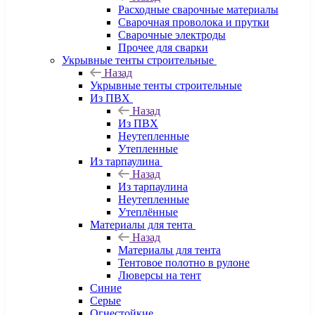
Расходные сварочные материалы
Сварочная проволока и прутки
Сварочные электроды
Прочее для сварки
Укрывные тенты строительные
Назад
Укрывные тенты строительные
Из ПВХ
Назад
Из ПВХ
Неутепленные
Утепленные
Из тарпаулина
Назад
Из тарпаулина
Неутепленные
Утеплённые
Материалы для тента
Назад
Материалы для тента
Тентовое полотно в рулоне
Люверсы на тент
Синие
Серые
Огнестойкие