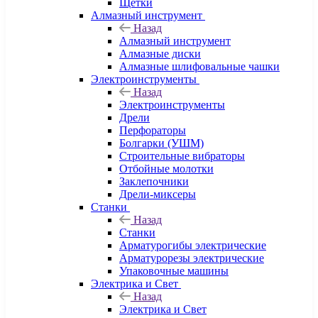
Щетки
Алмазный инструмент
Назад
Алмазный инструмент
Алмазные диски
Алмазные шлифовальные чашки
Электроинструменты
Назад
Электроинструменты
Дрели
Перфораторы
Болгарки (УШМ)
Строительные вибраторы
Отбойные молотки
Заклепочники
Дрели-миксеры
Станки
Назад
Станки
Арматурогибы электрические
Арматурорезы электрические
Упаковочные машины
Электрика и Свет
Назад
Электрика и Свет