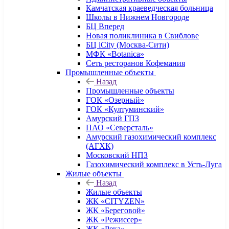
Камчатская краеведческая больница
Школы в Нижнем Новгороде
БЦ Вперед
Новая поликлиника в Свиблове
БЦ iCity (Москва-Сити)
МФК «Botanica»
Сеть ресторанов Кофемания
Промышленные объекты
Назад
Промышленные объекты
ГОК «Озерный»
ГОК «Култуминский»
Амурский ГПЗ
ПАО «Северсталь»
Амурский газохимический комплекс
(АГХК)
Московский НПЗ
Газохимический комплекс в Усть-Луга
Жилые объекты
Назад
Жилые объекты
ЖК «CITYZEN»
ЖК «Береговой»
ЖК «Режиссер»
ЖК «Река»