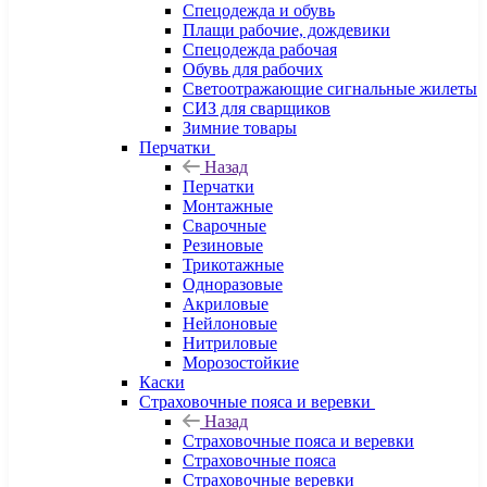
Спецодежда и обувь
Плащи рабочие, дождевики
Спецодежда рабочая
Обувь для рабочих
Светоотражающие сигнальные жилеты
СИЗ для сварщиков
Зимние товары
Перчатки
Назад
Перчатки
Монтажные
Сварочные
Резиновые
Трикотажные
Одноразовые
Акриловые
Нейлоновые
Нитриловые
Морозостойкие
Каски
Страховочные пояса и веревки
Назад
Страховочные пояса и веревки
Страховочные пояса
Страховочные веревки