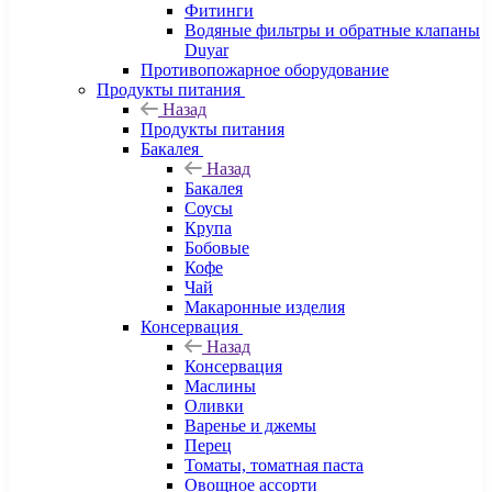
Фитинги
Водяные фильтры и обратные клапаны
Duyar
Противопожарное оборудование
Продукты питания
Назад
Продукты питания
Бакалея
Назад
Бакалея
Соусы
Крупа
Бобовые
Кофе
Чай
Макаронные изделия
Консервация
Назад
Консервация
Маслины
Оливки
Варенье и джемы
Перец
Томаты, томатная паста
Овощное ассорти