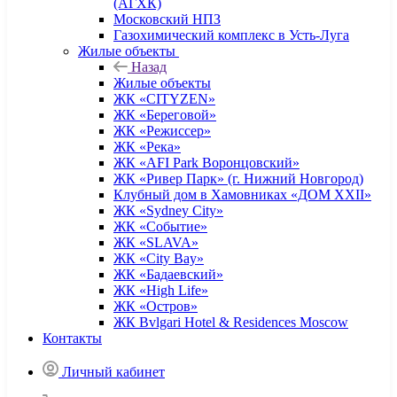
(АГХК)
Московский НПЗ
Газохимический комплекс в Усть-Луга
Жилые объекты
Назад
Жилые объекты
ЖК «CITYZEN»
ЖК «Береговой»
ЖК «Режиссер»
ЖК «Река»
ЖК «AFI Park Воронцовский»
ЖК «Ривер Парк» (г. Нижний Новгород)
Клубный дом в Хамовниках «ДОМ XXII»
ЖК «Sydney City»
ЖК «Событие»
ЖК «SLAVA»
ЖК «City Bay»
ЖК «Бадаевский»
ЖК «High Life»
ЖК «Остров»
ЖК Bvlgari Hotel & Residences Moscow
Контакты
Личный кабинет