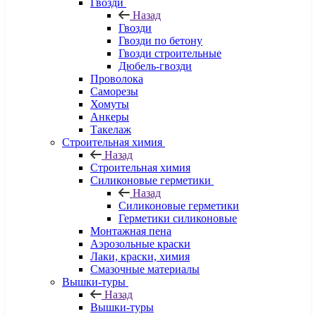
Гвозди
Назад
Гвозди
Гвозди по бетону
Гвозди строительные
Дюбель-гвозди
Проволока
Саморезы
Хомуты
Анкеры
Такелаж
Строительная химия
Назад
Строительная химия
Силиконовые герметики
Назад
Силиконовые герметики
Герметики силиконовые
Монтажная пена
Аэрозольные краски
Лаки, краски, химия
Смазочные материалы
Вышки-туры
Назад
Вышки-туры