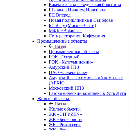
Камчатская краеведческая больница
Школы в Нижнем Новгороде
БЦ Вперед
Новая поликлиника в Свиблове
БЦ iCity (Москва-Сити)
МФК «Botanica»
Сеть ресторанов Кофемания
Промышленные объекты
Назад
Промышленные объекты
ГОК «Озерный»
ГОК «Култуминский»
Амурский ГПЗ
ПАО «Северсталь»
Амурский газохимический комплекс
(АГХК)
Московский НПЗ
Газохимический комплекс в Усть-Луга
Жилые объекты
Назад
Жилые объекты
ЖК «CITYZEN»
ЖК «Береговой»
ЖК «Режиссер»
ЖК «Река»