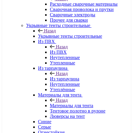
Расходные сварочные материалы
Сварочная проволока и прутки
Сварочные электроды
Прочее для сварки
Укрывные тенты строительные
Назад
Укрывные тенты строительные
Из ПВХ
Назад
Из ПВХ
Неутепленные
Утепленные
Из тарпаулина
Назад
Из тарпаулина
Неутепленные
Утеплённые
Материалы для тента
Назад
Материалы для тента
Тентовое полотно в рулоне
Люверсы на тент
Синие
Серые
Огнестойкие