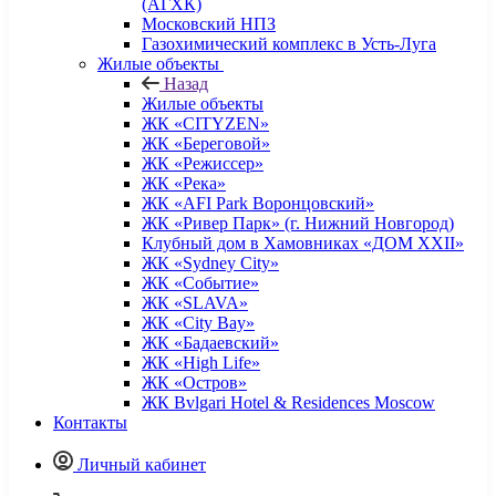
(АГХК)
Московский НПЗ
Газохимический комплекс в Усть-Луга
Жилые объекты
Назад
Жилые объекты
ЖК «CITYZEN»
ЖК «Береговой»
ЖК «Режиссер»
ЖК «Река»
ЖК «AFI Park Воронцовский»
ЖК «Ривер Парк» (г. Нижний Новгород)
Клубный дом в Хамовниках «ДОМ XXII»
ЖК «Sydney City»
ЖК «Событие»
ЖК «SLAVA»
ЖК «City Bay»
ЖК «Бадаевский»
ЖК «High Life»
ЖК «Остров»
ЖК Bvlgari Hotel & Residences Moscow
Контакты
Личный кабинет