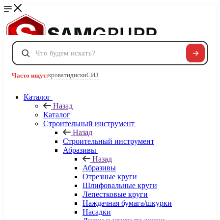
Сравнение
0
Избранные товары
0
Корзина
0
кровати
диски
СИЗ
Часто ищут:
Каталог
Телефоны
Назад
+7 495 120-32-22
Каталог
8 800 222-40-09
Строительный инструмент
Заказать звонок
Назад
Строительный инструмент
Абразивы
Назад
Абразивы
Отрезные круги
Шлифовальные круги
Лепестковые круги
Наждачная бумага/шкурки
Насадки