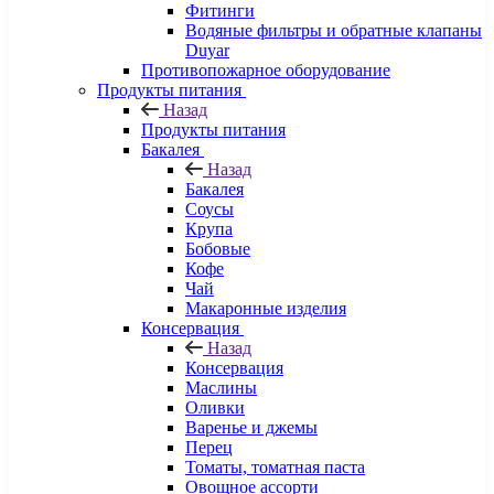
Фитинги
Водяные фильтры и обратные клапаны
Duyar
Противопожарное оборудование
Продукты питания
Назад
Продукты питания
Бакалея
Назад
Бакалея
Соусы
Крупа
Бобовые
Кофе
Чай
Макаронные изделия
Консервация
Назад
Консервация
Маслины
Оливки
Варенье и джемы
Перец
Томаты, томатная паста
Овощное ассорти