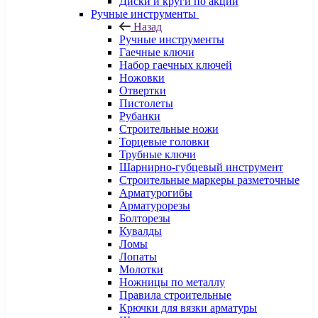
Диски и круги по акции
Ручные инструменты
Назад
Ручные инструменты
Гаечные ключи
Набор гаечных ключей
Ножовки
Отвертки
Пистолеты
Рубанки
Строительные ножи
Торцевые головки
Трубные ключи
Шарнирно-губцевый инструмент
Строительные маркеры разметочные
Арматурогибы
Арматурорезы
Болторезы
Кувалды
Ломы
Лопаты
Молотки
Ножницы по металлу
Правила строительные
Крючки для вязки арматуры