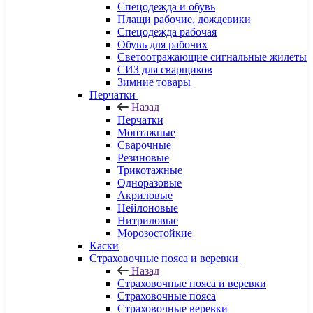
Спецодежда и обувь
Плащи рабочие, дождевики
Спецодежда рабочая
Обувь для рабочих
Светоотражающие сигнальные жилеты
СИЗ для сварщиков
Зимние товары
Перчатки
Назад
Перчатки
Монтажные
Сварочные
Резиновые
Трикотажные
Одноразовые
Акриловые
Нейлоновые
Нитриловые
Морозостойкие
Каски
Страховочные пояса и веревки
Назад
Страховочные пояса и веревки
Страховочные пояса
Страховочные веревки