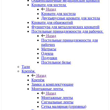
Общебольничные медицинские кровати
Кровати для хостела
Назад
Кровати для хостела
Двухъярусные кровати для хостела
Кровати для общежитий
Фурнитура для металлических кроватей
Постельные принадлежности для рабочих
Назад
Постельные принадлежности для
рабочих
Матрасы
Одеяла
Подушки
Постельное белье
Тали
Крепёж
Назад
Крепёж
Замки и комплектующие
Монтажные ленты
Назад
Монтажные ленты
Сигнальные ленты
Сетка малярная (серпянка)