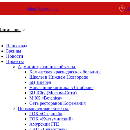
zakaz@samgrupp.ru
г.
О компании
Наш склад
Бренды
Новости
Проекты
Административные объекты
Камчатская краеведческая больница
Школы в Нижнем Новгороде
БЦ Вперед
Новая поликлиника в Свиблове
БЦ iCity (Москва-Сити)
МФК «Botanica»
Сеть ресторанов Кофемания
Промышленные объекты
ГОК «Озерный»
ГОК «Култуминский»
Амурский ГПЗ
ПАО «Северсталь»