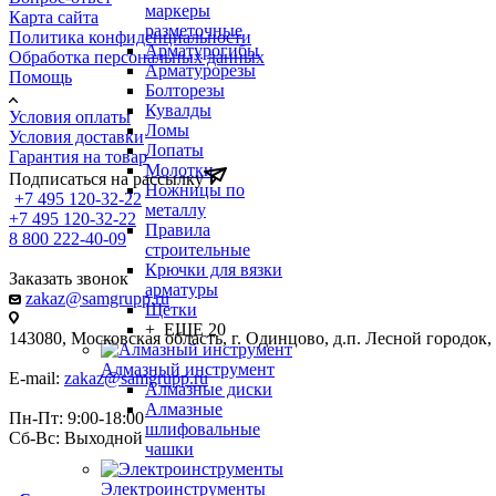
маркеры
Карта сайта
разметочные
Политика конфиденциальности
Арматурогибы
Обработка персональных данных
Арматурорезы
Помощь
Болторезы
Кувалды
Условия оплаты
Ломы
Условия доставки
Лопаты
Гарантия на товар
Молотки
Подписаться на рассылку
Ножницы по
+7 495 120-32-22
металлу
+7 495 120-32-22
Правила
8 800 222-40-09
строительные
Крючки для вязки
Заказать звонок
арматуры
zakaz@samgrupp.ru
Щетки
+ ЕЩЕ 20
143080, Mосковская область, г. Одинцово, д.п. Лесной городок, у
Алмазный инструмент
E-mail:
zakaz@samgrupp.ru
Алмазные диски
Алмазные
Пн-Пт: 9:00-18:00
шлифовальные
Сб-Вс: Выходной
чашки
Электроинструменты