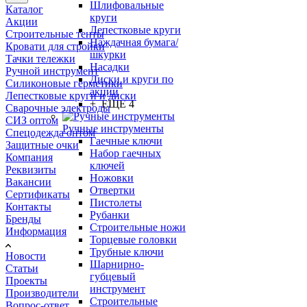
Шлифовальные
Каталог
круги
Акции
Лепестковые круги
Строительные тенты
Наждачная бумага/
Кровати для стройки
шкурки
Тачки тележки
Насадки
Ручной инструмент
Диски и круги по
Силиконовые герметики
акции
Лепестковые круги и диски
+ ЕЩЕ 4
Сварочные электроды
СИЗ оптом
Ручные инструменты
Спецодежда оптом
Гаечные ключи
Защитные очки
Набор гаечных
Компания
ключей
Реквизиты
Ножовки
Вакансии
Отвертки
Сертификаты
Пистолеты
Контакты
Рубанки
Бренды
Строительные ножи
Информация
Торцевые головки
Трубные ключи
Новости
Шарнирно-
Статьи
губцевый
Проекты
инструмент
Производители
Строительные
Вопрос-ответ