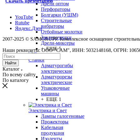
Скачать презентацию
Дрели оптом
Перфораторы
Болгарки (УШМ)
YouTube
Строительные
Rutube
вибраторы
Яндекс.Дзен
Отбойные молотки
Заклепочники
2007-2025 © SAMGRUPP. Комплексное оснащение строительны
Дрели-миксеры
+ ЕЩЕ 5
Наши реквизиты: ООО "САМ", ИНН: 5032148168, ОГРН: 1065
Станки
Найти
Арматурогибы
Каталог
электрические
По всему сайту
Арматурорезы
По каталогу
электрические
Упаковочные
машины
+ ЕЩЕ 1
Электрика и Свет
Лампы галогеновые
Прожекторы
Кабельная
продукция
Изоленты