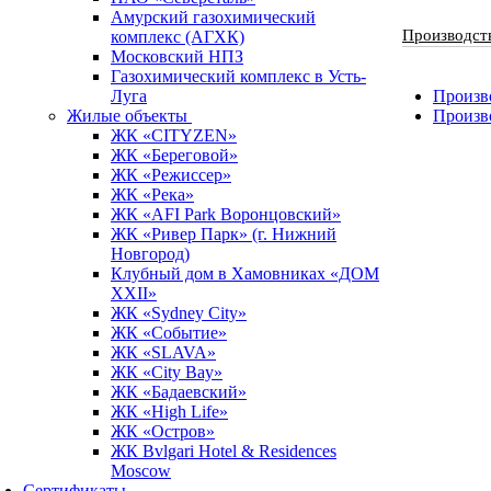
Амурский газохимический
Производст
комплекс (АГХК)
Московский НПЗ
Газохимический комплекс в Усть-
Луга
Произво
Жилые объекты
Произв
ЖК «CITYZEN»
ЖК «Береговой»
ЖК «Режиссер»
ЖК «Река»
ЖК «AFI Park Воронцовский»
ЖК «Ривер Парк» (г. Нижний
Новгород)
Клубный дом в Хамовниках «ДОМ
XXII»
ЖК «Sydney City»
ЖК «Событие»
ЖК «SLAVA»
ЖК «City Bay»
ЖК «Бадаевский»
ЖК «High Life»
ЖК «Остров»
ЖК Bvlgari Hotel & Residences
Moscow
Сертификаты