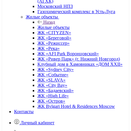
(АГХК)
Московский НПЗ
Газохимический комплекс в Усть-Луга
Жилые объекты
Назад
Жилые объекты
ЖК «CITYZEN»
ЖК «Береговой»
ЖК «Режиссер»
ЖК «Река»
ЖК «AFI Park Воронцовский»
ЖК «Ривер Парк» (г. Нижний Новгород)
Клубный дом в Хамовниках «ДОМ XXII»
ЖК «Sydney City»
ЖК «Событие»
ЖК «SLAVA»
ЖК «City Bay»
ЖК «Бадаевский»
ЖК «High Life»
ЖК «Остров»
ЖК Bvlgari Hotel & Residences Moscow
Контакты
Личный кабинет