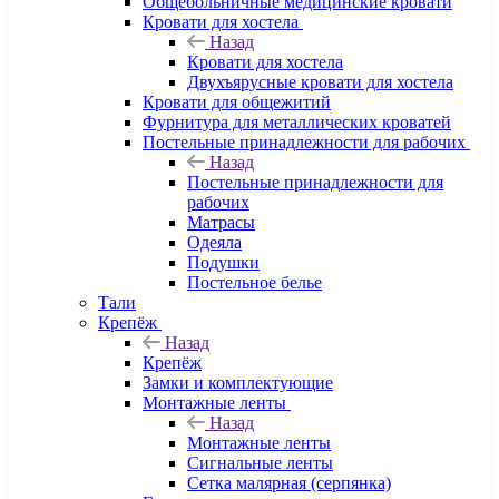
Общебольничные медицинские кровати
Кровати для хостела
Назад
Кровати для хостела
Двухъярусные кровати для хостела
Кровати для общежитий
Фурнитура для металлических кроватей
Постельные принадлежности для рабочих
Назад
Постельные принадлежности для
рабочих
Матрасы
Одеяла
Подушки
Постельное белье
Тали
Крепёж
Назад
Крепёж
Замки и комплектующие
Монтажные ленты
Назад
Монтажные ленты
Сигнальные ленты
Сетка малярная (серпянка)