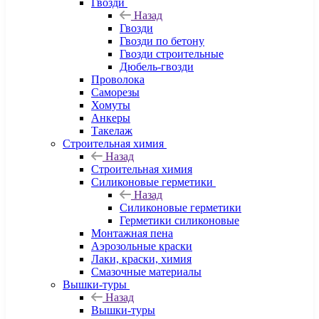
Гвозди
Назад
Гвозди
Гвозди по бетону
Гвозди строительные
Дюбель-гвозди
Проволока
Саморезы
Хомуты
Анкеры
Такелаж
Строительная химия
Назад
Строительная химия
Силиконовые герметики
Назад
Силиконовые герметики
Герметики силиконовые
Монтажная пена
Аэрозольные краски
Лаки, краски, химия
Смазочные материалы
Вышки-туры
Назад
Вышки-туры