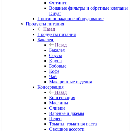
Фитинги
Водяные фильтры и обратные клапаны
Duyar
Противопожарное оборудование
Продукты питания
Назад
Продукты питания
Бакалея
Назад
Бакалея
Соусы
Крупа
Бобовые
Кофе
Чай
Макаронные изделия
Консервация
Назад
Консервация
Маслины
Оливки
Варенье и джемы
Перец
Томаты, томатная паста
Овощное ассорти