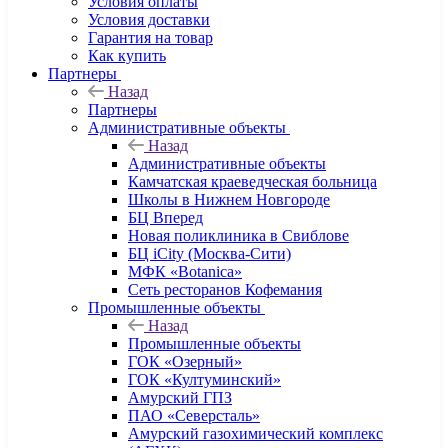
Условия оплаты
Условия доставки
Гарантия на товар
Как купить
Партнеры
Назад
Партнеры
Административные объекты
Назад
Административные объекты
Камчатская краеведческая больница
Школы в Нижнем Новгороде
БЦ Вперед
Новая поликлиника в Свиблове
БЦ iCity (Москва-Сити)
МФК «Botanica»
Сеть ресторанов Кофемания
Промышленные объекты
Назад
Промышленные объекты
ГОК «Озерный»
ГОК «Култуминский»
Амурский ГПЗ
ПАО «Северсталь»
Амурский газохимический комплекс