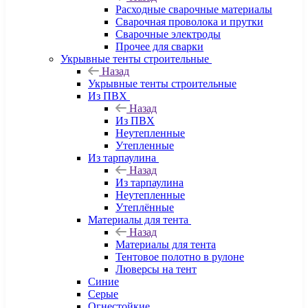
Расходные сварочные материалы
Сварочная проволока и прутки
Сварочные электроды
Прочее для сварки
Укрывные тенты строительные
Назад
Укрывные тенты строительные
Из ПВХ
Назад
Из ПВХ
Неутепленные
Утепленные
Из тарпаулина
Назад
Из тарпаулина
Неутепленные
Утеплённые
Материалы для тента
Назад
Материалы для тента
Тентовое полотно в рулоне
Люверсы на тент
Синие
Серые
Огнестойкие