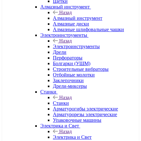
Щетки
Алмазный инструмент
Назад
Алмазный инструмент
Алмазные диски
Алмазные шлифовальные чашки
Электроинструменты
Назад
Электроинструменты
Дрели
Перфораторы
Болгарки (УШМ)
Строительные вибраторы
Отбойные молотки
Заклепочники
Дрели-миксеры
Станки
Назад
Станки
Арматурогибы электрические
Арматурорезы электрические
Упаковочные машины
Электрика и Свет
Назад
Электрика и Свет