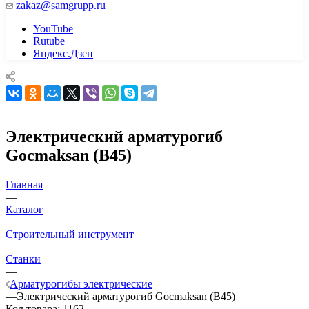
zakaz@samgrupp.ru
YouTube
Rutube
Яндекс.Дзен
Электрический арматурогиб
Gocmaksan (B45)
Главная
—
Каталог
—
Строительный инструмент
—
Станки
—
Арматурогибы электрические
—
Электрический арматурогиб Gocmaksan (B45)
Код товара:
1162