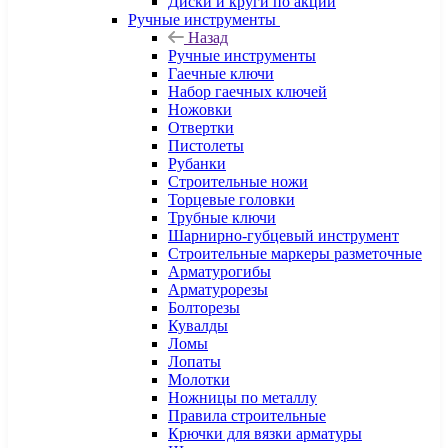
Диски и круги по акции
Ручные инструменты
Назад
Ручные инструменты
Гаечные ключи
Набор гаечных ключей
Ножовки
Отвертки
Пистолеты
Рубанки
Строительные ножи
Торцевые головки
Трубные ключи
Шарнирно-губцевый инструмент
Строительные маркеры разметочные
Арматурогибы
Арматурорезы
Болторезы
Кувалды
Ломы
Лопаты
Молотки
Ножницы по металлу
Правила строительные
Крючки для вязки арматуры