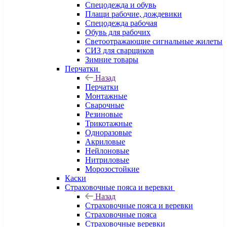
Спецодежда и обувь
Плащи рабочие, дождевики
Спецодежда рабочая
Обувь для рабочих
Светоотражающие сигнальные жилеты
СИЗ для сварщиков
Зимние товары
Перчатки
Назад
Перчатки
Монтажные
Сварочные
Резиновые
Трикотажные
Одноразовые
Акриловые
Нейлоновые
Нитриловые
Морозостойкие
Каски
Страховочные пояса и веревки
Назад
Страховочные пояса и веревки
Страховочные пояса
Страховочные веревки