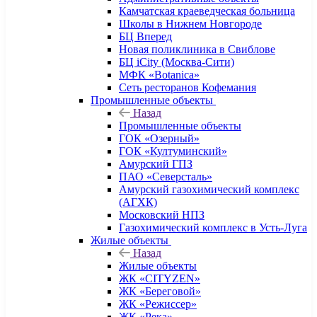
Камчатская краеведческая больница
Школы в Нижнем Новгороде
БЦ Вперед
Новая поликлиника в Свиблове
БЦ iCity (Москва-Сити)
МФК «Botanica»
Сеть ресторанов Кофемания
Промышленные объекты
Назад
Промышленные объекты
ГОК «Озерный»
ГОК «Култуминский»
Амурский ГПЗ
ПАО «Северсталь»
Амурский газохимический комплекс
(АГХК)
Московский НПЗ
Газохимический комплекс в Усть-Луга
Жилые объекты
Назад
Жилые объекты
ЖК «CITYZEN»
ЖК «Береговой»
ЖК «Режиссер»
ЖК «Река»