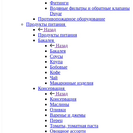
Фитинги
Водяные фильтры и обратные клапаны
Duyar
Противопожарное оборудование
Продукты питания
Назад
Продукты питания
Бакалея
Назад
Бакалея
Соусы
Крупа
Бобовые
Кофе
Чай
Макаронные изделия
Консервация
Назад
Консервация
Маслины
Оливки
Варенье и джемы
Перец
Томаты, томатная паста
Овощное ассорти