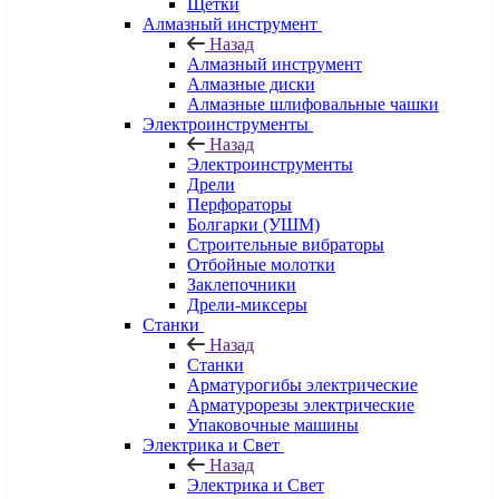
Щетки
Алмазный инструмент
Назад
Алмазный инструмент
Алмазные диски
Алмазные шлифовальные чашки
Электроинструменты
Назад
Электроинструменты
Дрели
Перфораторы
Болгарки (УШМ)
Строительные вибраторы
Отбойные молотки
Заклепочники
Дрели-миксеры
Станки
Назад
Станки
Арматурогибы электрические
Арматурорезы электрические
Упаковочные машины
Электрика и Свет
Назад
Электрика и Свет