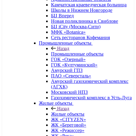
Камчатская краеведческая больница
Школы в Нижнем Новгороде
БЦ Вперед
Новая поликлиника в Свиблове
БЦ iCity (Москва-Сити)
МФК «Botanica»
Сеть ресторанов Кофемания
Промышленные объекты
Назад
Промышленные объекты
ГОК «Озерный»
ГОК «Култуминский»
Амурский ГПЗ
ПАО «Северсталь»
Амурский газохимический комплекс
(АГХК)
Московский НПЗ
Газохимический комплекс в Усть-Луга
Жилые объекты
Назад
Жилые объекты
ЖК «CITYZEN»
ЖК «Береговой»
ЖК «Режиссер»
ЖК «Река»