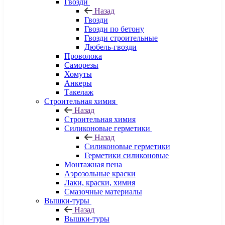
Гвозди
Назад
Гвозди
Гвозди по бетону
Гвозди строительные
Дюбель-гвозди
Проволока
Саморезы
Хомуты
Анкеры
Такелаж
Строительная химия
Назад
Строительная химия
Силиконовые герметики
Назад
Силиконовые герметики
Герметики силиконовые
Монтажная пена
Аэрозольные краски
Лаки, краски, химия
Смазочные материалы
Вышки-туры
Назад
Вышки-туры