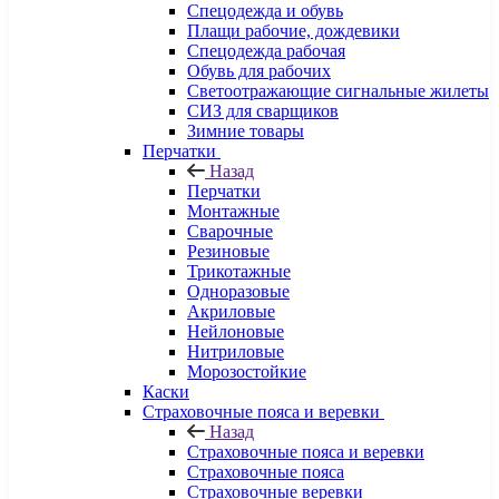
Спецодежда и обувь
Плащи рабочие, дождевики
Спецодежда рабочая
Обувь для рабочих
Светоотражающие сигнальные жилеты
СИЗ для сварщиков
Зимние товары
Перчатки
Назад
Перчатки
Монтажные
Сварочные
Резиновые
Трикотажные
Одноразовые
Акриловые
Нейлоновые
Нитриловые
Морозостойкие
Каски
Страховочные пояса и веревки
Назад
Страховочные пояса и веревки
Страховочные пояса
Страховочные веревки