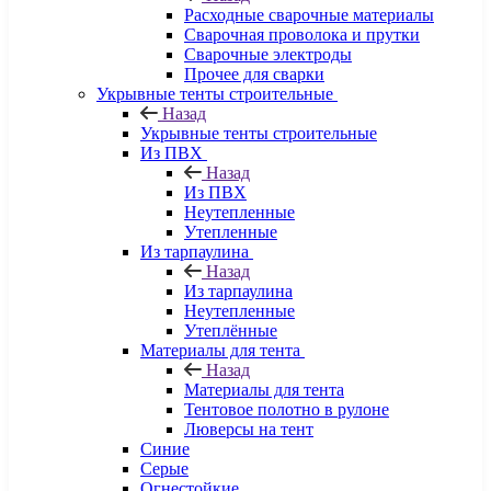
Расходные сварочные материалы
Сварочная проволока и прутки
Сварочные электроды
Прочее для сварки
Укрывные тенты строительные
Назад
Укрывные тенты строительные
Из ПВХ
Назад
Из ПВХ
Неутепленные
Утепленные
Из тарпаулина
Назад
Из тарпаулина
Неутепленные
Утеплённые
Материалы для тента
Назад
Материалы для тента
Тентовое полотно в рулоне
Люверсы на тент
Синие
Серые
Огнестойкие