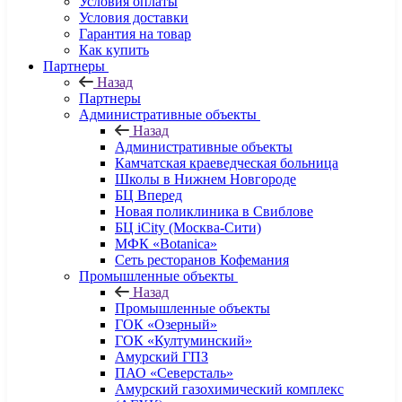
Условия оплаты
Условия доставки
Гарантия на товар
Как купить
Партнеры
Назад
Партнеры
Административные объекты
Назад
Административные объекты
Камчатская краеведческая больница
Школы в Нижнем Новгороде
БЦ Вперед
Новая поликлиника в Свиблове
БЦ iCity (Москва-Сити)
МФК «Botanica»
Сеть ресторанов Кофемания
Промышленные объекты
Назад
Промышленные объекты
ГОК «Озерный»
ГОК «Култуминский»
Амурский ГПЗ
ПАО «Северсталь»
Амурский газохимический комплекс