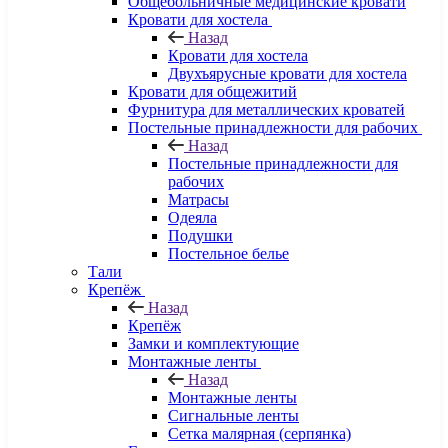
Общебольничные медицинские кровати
Кровати для хостела
Назад
Кровати для хостела
Двухъярусные кровати для хостела
Кровати для общежитий
Фурнитура для металлических кроватей
Постельные принадлежности для рабочих
Назад
Постельные принадлежности для
рабочих
Матрасы
Одеяла
Подушки
Постельное белье
Тали
Крепёж
Назад
Крепёж
Замки и комплектующие
Монтажные ленты
Назад
Монтажные ленты
Сигнальные ленты
Сетка малярная (серпянка)