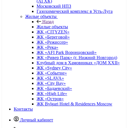
(АГХК)
Московский НПЗ
Газохимический комплекс в Усть-Луга
Жилые объекты
Назад
Жилые объекты
ЖК «CITYZEN»
ЖК «Береговой»
ЖК «Режиссер»
ЖК «Река»
ЖК «AFI Park Воронцовский»
ЖК «Ривер Парк» (г. Нижний Новгород)
Клубный дом в Хамовниках «ДОМ XXII»
ЖК «Sydney City»
ЖК «Событие»
ЖК «SLAVA»
ЖК «City Bay»
ЖК «Бадаевский»
ЖК «High Life»
ЖК «Остров»
ЖК Bvlgari Hotel & Residences Moscow
Контакты
Личный кабинет