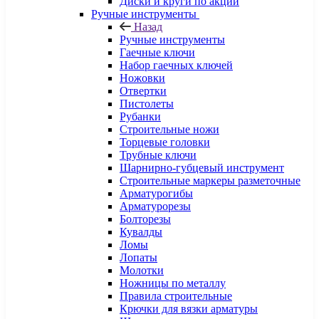
Диски и круги по акции
Ручные инструменты
Назад
Ручные инструменты
Гаечные ключи
Набор гаечных ключей
Ножовки
Отвертки
Пистолеты
Рубанки
Строительные ножи
Торцевые головки
Трубные ключи
Шарнирно-губцевый инструмент
Строительные маркеры разметочные
Арматурогибы
Арматурорезы
Болторезы
Кувалды
Ломы
Лопаты
Молотки
Ножницы по металлу
Правила строительные
Крючки для вязки арматуры