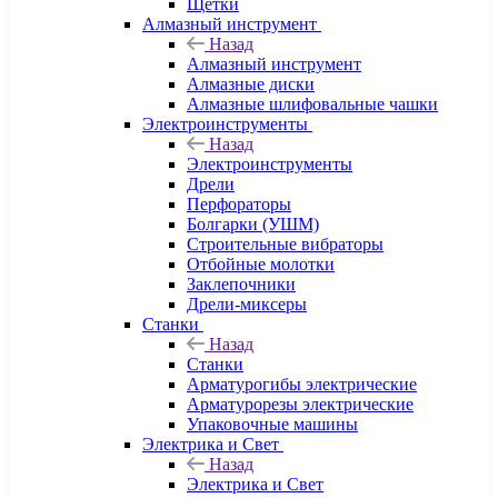
Щетки
Алмазный инструмент
Назад
Алмазный инструмент
Алмазные диски
Алмазные шлифовальные чашки
Электроинструменты
Назад
Электроинструменты
Дрели
Перфораторы
Болгарки (УШМ)
Строительные вибраторы
Отбойные молотки
Заклепочники
Дрели-миксеры
Станки
Назад
Станки
Арматурогибы электрические
Арматурорезы электрические
Упаковочные машины
Электрика и Свет
Назад
Электрика и Свет