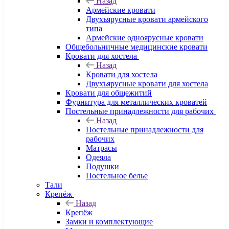
Назад
Армейские кровати
Двухъярусные кровати армейского
типа
Армейские одноярусные кровати
Общебольничные медицинские кровати
Кровати для хостела
Назад
Кровати для хостела
Двухъярусные кровати для хостела
Кровати для общежитий
Фурнитура для металлических кроватей
Постельные принадлежности для рабочих
Назад
Постельные принадлежности для
рабочих
Матрасы
Одеяла
Подушки
Постельное белье
Тали
Крепёж
Назад
Крепёж
Замки и комплектующие