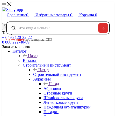
Сравнение
0
Избранные товары
0
Корзина
0
Телефоны
+7 495 120-32-22
кровати
диски
СИЗ
Часто ищут:
8 800 222-40-09
Заказать звонок
Каталог
Назад
Каталог
Строительный инструмент
Назад
Строительный инструмент
Абразивы
Назад
Абразивы
Отрезные круги
Шлифовальные круги
Лепестковые круги
Наждачная бумага/шкурки
Насадки