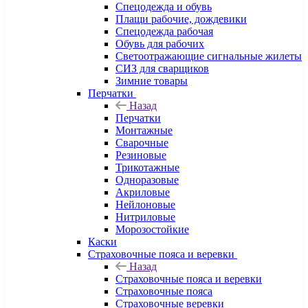
Спецодежда и обувь
Плащи рабочие, дождевики
Спецодежда рабочая
Обувь для рабочих
Светоотражающие сигнальные жилеты
СИЗ для сварщиков
Зимние товары
Перчатки
Назад
Перчатки
Монтажные
Сварочные
Резиновые
Трикотажные
Одноразовые
Акриловые
Нейлоновые
Нитриловые
Морозостойкие
Каски
Страховочные пояса и веревки
Назад
Страховочные пояса и веревки
Страховочные пояса
Страховочные веревки