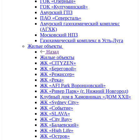
ГОК «Озерный»
ГОК «Култуминский»
Амурский ГПЗ
ПАО «Северсталь»
Амурский газохимический комплекс
(АГХК)
Московский НПЗ
Газохимический комплекс в Усть-Луга
Жилые объекты
Назад
Жилые объекты
ЖК «CITYZEN»
ЖК «Береговой»
ЖК «Режиссер»
ЖК «Река»
ЖК «AFI Park Воронцовский»
ЖК «Ривер Парк» (г. Нижний Новгород)
Клубный дом в Хамовниках «ДОМ XXII»
ЖК «Sydney City»
ЖК «Событие»
ЖК «SLAVA»
ЖК «City Bay»
ЖК «Бадаевский»
ЖК «High Life»
ЖК «Остров»