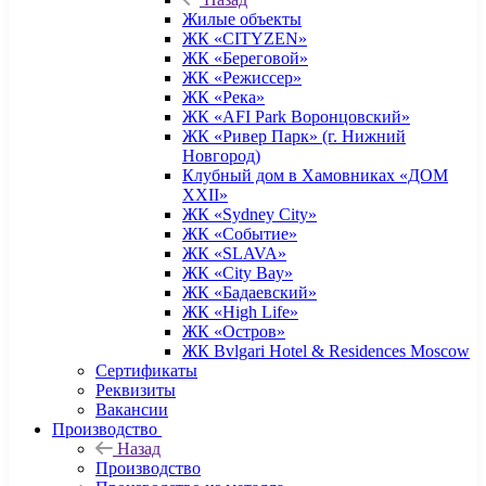
Жилые объекты
ЖК «CITYZEN»
ЖК «Береговой»
ЖК «Режиссер»
ЖК «Река»
ЖК «AFI Park Воронцовский»
ЖК «Ривер Парк» (г. Нижний
Новгород)
Клубный дом в Хамовниках «ДОМ
XXII»
ЖК «Sydney City»
ЖК «Событие»
ЖК «SLAVA»
ЖК «City Bay»
ЖК «Бадаевский»
ЖК «High Life»
ЖК «Остров»
ЖК Bvlgari Hotel & Residences Moscow
Сертификаты
Реквизиты
Вакансии
Производство
Назад
Производство