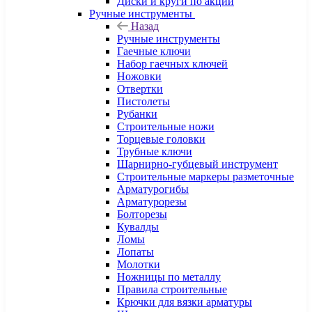
Диски и круги по акции
Ручные инструменты
Назад
Ручные инструменты
Гаечные ключи
Набор гаечных ключей
Ножовки
Отвертки
Пистолеты
Рубанки
Строительные ножи
Торцевые головки
Трубные ключи
Шарнирно-губцевый инструмент
Строительные маркеры разметочные
Арматурогибы
Арматурорезы
Болторезы
Кувалды
Ломы
Лопаты
Молотки
Ножницы по металлу
Правила строительные
Крючки для вязки арматуры