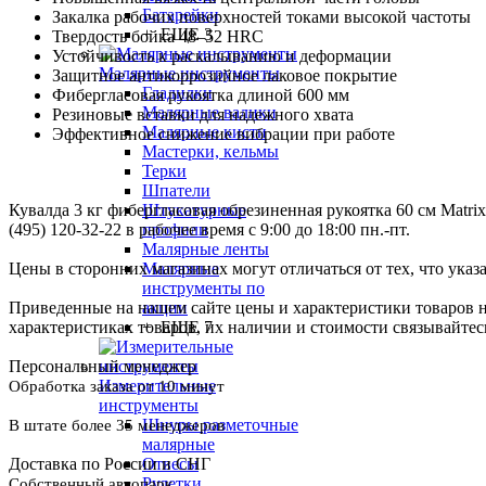
Батарейки
Закалка рабочих поверхностей токами высокой частоты
+ ЕЩЕ 3
Твердость бойка 48–52 HRC
Устойчивость к раскалыванию и деформации
Малярные инструменты
Защитное антикоррозийное лаковое покрытие
Гладилки
Фибергласовая рукоятка длиной 600 мм
Малярные валики
Резиновые вставки для надежного хвата
Малярные кисти
Эффективное снижение вибрации при работе
Мастерки, кельмы
Терки
Шпатели
Штукатурные
Кувалда 3 кг фибергласовая обрезиненная рукоятка 60 см Matrix
профили
(495) 120-32-22 в рабочее время с 9:00 до 18:00 пн.-пт.
Малярные ленты
Малярные
Цены в сторонних магазинах могут отличаться от тех, что указ
инструменты по
акции
Приведенные на нашем сайте цены и характеристики товаров 
+ ЕЩЕ 7
характеристиках товаров, их наличии и стоимости связывайте
Персональный менеджер
Измерительные
Обработка заказа от 10 минут
инструменты
Шнуры разметочные
В штате более 35 менеджеров
малярные
Отвесы
Доставка по России и СНГ
Рулетки
Собственный автопарк