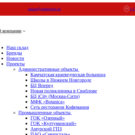
zakaz@samgrupp.ru
г.
О компании
Наш склад
Бренды
Новости
Проекты
Административные объекты
Камчатская краеведческая больница
Школы в Нижнем Новгороде
БЦ Вперед
Новая поликлиника в Свиблове
БЦ iCity (Москва-Сити)
МФК «Botanica»
Сеть ресторанов Кофемания
Промышленные объекты
ГОК «Озерный»
ГОК «Култуминский»
Амурский ГПЗ
ПАО «Северсталь»