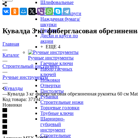
Шлифовальные
круги
Лепестковые круги
Наждачная бумага/
шкурки
Кувалда 3 кг фибергласовая обрезиненн
Насадки
Диски и круги по
акции
Главная
+ ЕЩЕ 4
—
Каталог
Ручные инструменты
—
Гаечные ключи
Строительный инструмент
Набор гаечных
—
ключей
Ручные инструменты
Ножовки
—
Отвертки
Кувалды
Пистолеты
—
Кувалда 3 кг фибергласовая обрезиненная рукоятка 60 см Mat
Рубанки
Код товара:
37194
Строительные ножи
Новинки
Торцевые головки
Трубные ключи
Шарнирно-
губцевый
инструмент
Строительные