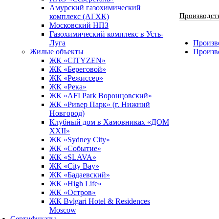
Амурский газохимический
Производст
комплекс (АГХК)
Московский НПЗ
Газохимический комплекс в Усть-
Луга
Произво
Жилые объекты
Произв
ЖК «CITYZEN»
ЖК «Береговой»
ЖК «Режиссер»
ЖК «Река»
ЖК «AFI Park Воронцовский»
ЖК «Ривер Парк» (г. Нижний
Новгород)
Клубный дом в Хамовниках «ДОМ
XXII»
ЖК «Sydney City»
ЖК «Событие»
ЖК «SLAVA»
ЖК «City Bay»
ЖК «Бадаевский»
ЖК «High Life»
ЖК «Остров»
ЖК Bvlgari Hotel & Residences
Moscow
Сертификаты