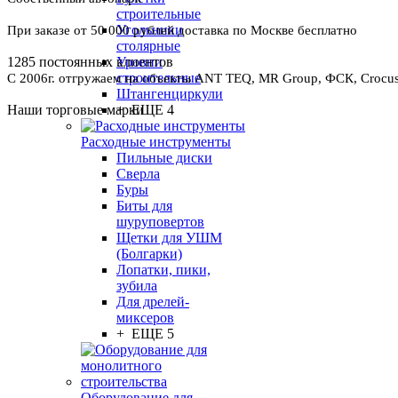
строительные
Угольники
При заказе от 50 000 рублей доставка по Москве бесплатно
столярные
Уровни
1285 постоянных клиентов
строительные
С 2006г. отгружаем на объекты ANT TEQ, MR Group, ФСК, Crocus 
Штангенциркули
+ ЕЩЕ 4
Наши торговые марки
Расходные инструменты
Пильные диски
Сверла
Буры
Биты для
шуруповертов
Щетки для УШМ
(Болгарки)
Лопатки, пики,
зубила
Для дрелей-
миксеров
+ ЕЩЕ 5
Оборудование для