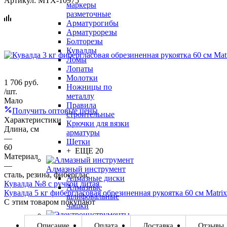
Артикул:
MTX-10975
маркеры
разметочные
Арматурогибы
Арматурорезы
Болторезы
Кувалды
Ломы
Лопаты
Молотки
1 706
руб.
Ножницы по
/шт.
металлу
Мало
Правила
Получить оптовые цены
строительные
Характеристики
Крючки для вязки
Длина, см
арматуры
—
Щетки
60
+ ЕЩЕ 20
Материал
—
Алмазный инструмент
сталь, резина, фиберглас
Алмазные диски
Кувалда №8 с ручкой литая
Алмазные
Кувалда 5 кг фибергласовая обрезиненная рукоятка 60 см Matrix
шлифовальные
С этим товаром покупают
чашки
Электроинструменты
Описание
Оплата
Доставка
Отзывы