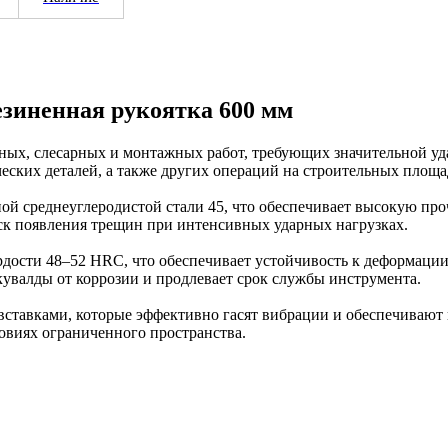
резиненная рукоятка 600 мм
ьных, слесарных и монтажных работ, требующих значительной у
еских деталей, а также других операций на строительных площад
ной среднеуглеродистой стали 45, что обеспечивает высокую пр
ск появления трещин при интенсивных ударных нагрузках.
рдости 48–52 HRC, что обеспечивает устойчивость к деформаци
кувалды от коррозии и продлевает срок службы инструмента.
вставками, которые эффективно гасят вибрации и обеспечивают
ловиях ограниченного пространства.