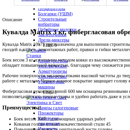
Дрели оптом
Перфораторы
Болгарки (УШМ)
Строительные
Описание
вибраторы
Отбойные молотки
Кувалда Matrix 3 кг, фибергласовая об
Заклепочники
Дрели-миксеры
Кувалда Matrix 10975 предназначена для выполнения строител
+ ЕЩЕ 5
гвоздей и кольев, демонтажных работ, правки и гибки металлич
Станки
Боек весом 3 кг изготовлен методом ковки из высококачествен
Арматурогибы
обладает повышенной вязкостью, благодаря чему снижается ри
электрические
Арматурорезы
Рабочие поверхности закалены токами высокой частоты до тве
электрические
работе с металлом. Черное лаковое покрытие защищает голову 
Упаковочные
машины
Фибергласовая рукоятка длиной 600 мм оснащена резиновыми 
+ ЕЩЕ 1
позволяет наносить точные удары и удобно работать даже в ус
Электрика и Свет
Преимущества:
Лампы галогеновые
Прожекторы
Кабельная
Боек весом 3000 г для мощных ударных работ
продукция
Кованая голова из высококачественной стали 45
Изоленты
Повышенная вязкость центральной части головы