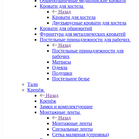
Общебольничные медицинские кровати
Кровати для хостела
Назад
Кровати для хостела
Двухъярусные кровати для хостела
Кровати для общежитий
Фурнитура для металлических кроватей
Постельные принадлежности для рабочих
Назад
Постельные принадлежности для
рабочих
Матрасы
Одеяла
Подушки
Постельное белье
Тали
Крепёж
Назад
Крепёж
Замки и комплектующие
Монтажные ленты
Назад
Монтажные ленты
Сигнальные ленты
Сетка малярная (серпянка)