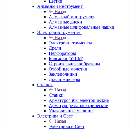
Щетки
Алмазный инструмент
Назад
Алмазный инструмент
Алмазные диски
Алмазные шлифовальные чашки
Электроинструменты
Назад
Электроинструменты
Дрели
Перфораторы
Болгарки (УШМ)
Строительные вибраторы
Отбойные молотки
Заклепочники
Дрели-миксеры
Станки
Назад
Станки
Арматурогибы электрические
Арматурорезы электрические
Упаковочные машины
Электрика и Свет
Назад
Электрика и Свет