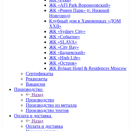
ЖК «AFI Park Воронцовский»
ЖК «Ривер Парк» (г. Нижний
Новгород)
Клубный дом в Хамовниках «ДОМ
XXII»
ЖК «Sydney City»
ЖК «Событие»
ЖК «SLAVA»
ЖК «City Bay»
ЖК «Бадаевский»
ЖК «High Life»
ЖК «Остров»
ЖК Bvlgari Hotel & Residences Moscow
Сертификаты
Реквизиты
Вакансии
Производство
Назад
Производство
Производство из металла
Производство тентов
Оплата и доставка
Назад
Оплата и доставка