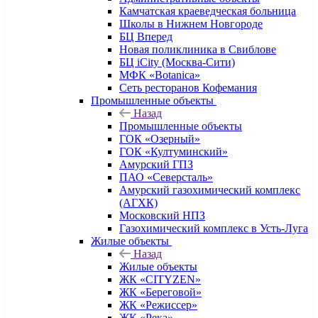
Камчатская краеведческая больница
Школы в Нижнем Новгороде
БЦ Вперед
Новая поликлиника в Свиблове
БЦ iCity (Москва-Сити)
МФК «Botanica»
Сеть ресторанов Кофемания
Промышленные объекты
Назад
Промышленные объекты
ГОК «Озерный»
ГОК «Култуминский»
Амурский ГПЗ
ПАО «Северсталь»
Амурский газохимический комплекс
(АГХК)
Московский НПЗ
Газохимический комплекс в Усть-Луга
Жилые объекты
Назад
Жилые объекты
ЖК «CITYZEN»
ЖК «Береговой»
ЖК «Режиссер»
ЖК «Река»