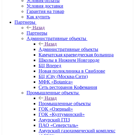
Условия оплаты
Условия доставки
Гарантия на товар
Как купить
Партнеры
Назад
Партнеры
Административные объекты
Назад
Административные объекты
Камчатская краеведческая больница
Школы в Нижнем Новгороде
БЦ Вперед
Новая поликлиника в Свиблове
БЦ iCity (Москва-Сити)
МФК «Botanica»
Сеть ресторанов Кофемания
Промышленные объекты
Назад
Промышленные объекты
ГОК «Озерный»
ГОК «Култуминский»
Амурский ГПЗ
ПАО «Северсталь»
Амурский газохимический комплекс