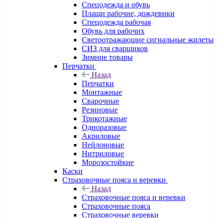
Спецодежда и обувь
Плащи рабочие, дождевики
Спецодежда рабочая
Обувь для рабочих
Светоотражающие сигнальные жилеты
СИЗ для сварщиков
Зимние товары
Перчатки
Назад
Перчатки
Монтажные
Сварочные
Резиновые
Трикотажные
Одноразовые
Акриловые
Нейлоновые
Нитриловые
Морозостойкие
Каски
Страховочные пояса и веревки
Назад
Страховочные пояса и веревки
Страховочные пояса
Страховочные веревки