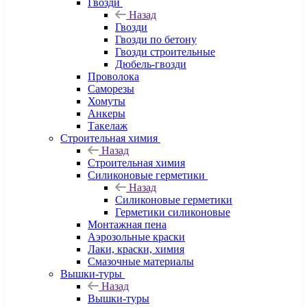
Гвозди
Назад
Гвозди
Гвозди по бетону
Гвозди строительные
Дюбель-гвозди
Проволока
Саморезы
Хомуты
Анкеры
Такелаж
Строительная химия
Назад
Строительная химия
Силиконовые герметики
Назад
Силиконовые герметики
Герметики силиконовые
Монтажная пена
Аэрозольные краски
Лаки, краски, химия
Смазочные материалы
Вышки-туры
Назад
Вышки-туры