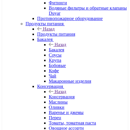
Фитинги
Водяные фильтры и обратные клапаны
Duyar
Противопожарное оборудование
Продукты питания
Назад
Продукты питания
Бакалея
Назад
Бакалея
Соусы
Крупа
Бобовые
Кофе
Чай
Макаронные изделия
Консервация
Назад
Консервация
Маслины
Оливки
Варенье и джемы
Перец
Томаты, томатная паста
Овощное ассорти