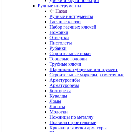
Диски и круги по акции
Ручные инструменты
Назад
Ручные инструменты
Гаечные ключи
Набор гаечных ключей
Ножовки
Отвертки
Пистолеты
Рубанки
Строительные ножи
Торцевые головки
Трубные ключи
Шарнирно-губцевый инструмент
Строительные маркеры разметочные
Арматурогибы
Арматурорезы
Болторезы
Кувалды
Ломы
Лопаты
Молотки
Ножницы по металлу
Правила строительные
Крючки для вязки арматуры