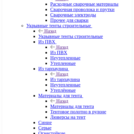
Расходные сварочные материалы
Сварочная проволока и прутки
Сварочные электроды
Прочее для сварки
Укрывные тенты строительные
Назад
Укрывные тенты строительные
Из ПВХ
Назад
Из ПВХ
Неутепленные
Утепленные
Из тарпаулина
Назад
Из тарпаулина
Неутепленные
Утеплённые
Материалы для тента
Назад
Материалы для тента
Тентовое полотно в рулоне
Люверсы на тент
Синие
Серые
Огнестойкие