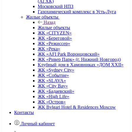
(АГХК)
Московский НПЗ
Газохимический комплекс в Усть-Луга
Жилые объекты
Назад
Жилые объекты
ЖК «CITYZEN»
ЖК «Береговой»
ЖК «Режиссер»
ЖК «Река»
ЖК «AFI Park Воронцовский»
ЖК «Ривер Парк» (г. Нижний Новгород)
Клубный дом в Хамовниках «ДОМ XXII»
ЖК «Sydney City»
ЖК «Событие»
ЖК «SLAVA»
ЖК «City Bay»
ЖК «Бадаевский»
ЖК «High Life»
ЖК «Остров»
ЖК Bvlgari Hotel & Residences Moscow
Контакты
Личный кабинет