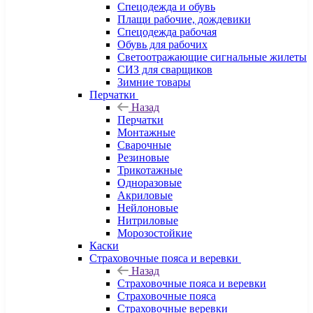
Спецодежда и обувь
Плащи рабочие, дождевики
Спецодежда рабочая
Обувь для рабочих
Светоотражающие сигнальные жилеты
СИЗ для сварщиков
Зимние товары
Перчатки
Назад
Перчатки
Монтажные
Сварочные
Резиновые
Трикотажные
Одноразовые
Акриловые
Нейлоновые
Нитриловые
Морозостойкие
Каски
Страховочные пояса и веревки
Назад
Страховочные пояса и веревки
Страховочные пояса
Страховочные веревки