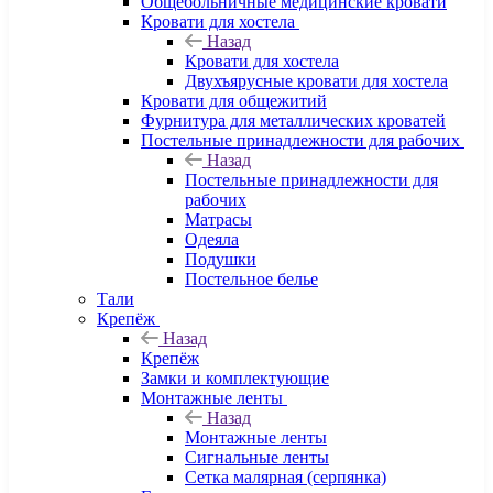
Общебольничные медицинские кровати
Кровати для хостела
Назад
Кровати для хостела
Двухъярусные кровати для хостела
Кровати для общежитий
Фурнитура для металлических кроватей
Постельные принадлежности для рабочих
Назад
Постельные принадлежности для
рабочих
Матрасы
Одеяла
Подушки
Постельное белье
Тали
Крепёж
Назад
Крепёж
Замки и комплектующие
Монтажные ленты
Назад
Монтажные ленты
Сигнальные ленты
Сетка малярная (серпянка)