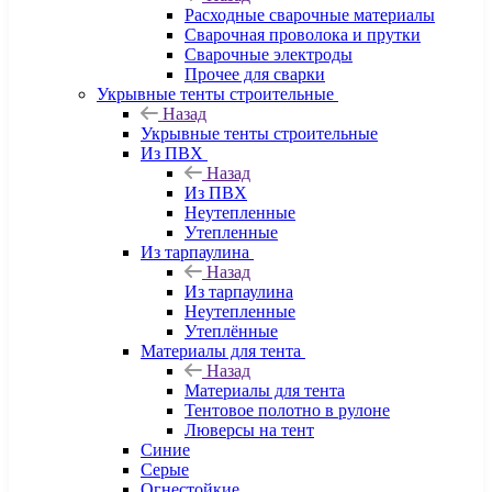
Расходные сварочные материалы
Сварочная проволока и прутки
Сварочные электроды
Прочее для сварки
Укрывные тенты строительные
Назад
Укрывные тенты строительные
Из ПВХ
Назад
Из ПВХ
Неутепленные
Утепленные
Из тарпаулина
Назад
Из тарпаулина
Неутепленные
Утеплённые
Материалы для тента
Назад
Материалы для тента
Тентовое полотно в рулоне
Люверсы на тент
Синие
Серые
Огнестойкие