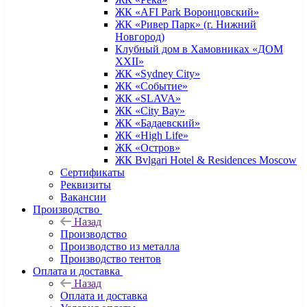
ЖК «AFI Park Воронцовский»
ЖК «Ривер Парк» (г. Нижний
Новгород)
Клубный дом в Хамовниках «ДОМ
XXII»
ЖК «Sydney City»
ЖК «Событие»
ЖК «SLAVA»
ЖК «City Bay»
ЖК «Бадаевский»
ЖК «High Life»
ЖК «Остров»
ЖК Bvlgari Hotel & Residences Moscow
Сертификаты
Реквизиты
Вакансии
Производство
Назад
Производство
Производство из металла
Производство тентов
Оплата и доставка
Назад
Оплата и доставка