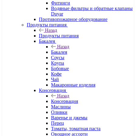
Фитинги
Водяные фильтры и обратные клапаны
Duyar
Противопожарное оборудование
Продукты питания
Назад
Продукты питания
Бакалея
Назад
Бакалея
Соусы
Крупа
Бобовые
Кофе
Чай
Макаронные изделия
Консервация
Назад
Консервация
Маслины
Оливки
Варенье и джемы
Перец
Томаты, томатная паста
Овощное ассорти