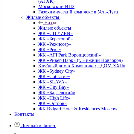
(АГХК)
Московский НПЗ
Газохимический комплекс в Усть-Луга
Жилые объекты
Назад
Жилые объекты
ЖК «CITYZEN»
ЖК «Береговой»
ЖК «Режиссер»
ЖК «Река»
ЖК «AFI Park Воронцовский»
ЖК «Ривер Парк» (г. Нижний Новгород)
Клубный дом в Хамовниках «ДОМ XXII»
ЖК «Sydney City»
ЖК «Событие»
ЖК «SLAVA»
ЖК «City Bay»
ЖК «Бадаевский»
ЖК «High Life»
ЖК «Остров»
ЖК Bvlgari Hotel & Residences Moscow
Контакты
Личный кабинет