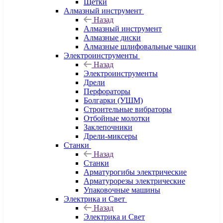
Щетки
Алмазный инструмент
Назад
Алмазный инструмент
Алмазные диски
Алмазные шлифовальные чашки
Электроинструменты
Назад
Электроинструменты
Дрели
Перфораторы
Болгарки (УШМ)
Строительные вибраторы
Отбойные молотки
Заклепочники
Дрели-миксеры
Станки
Назад
Станки
Арматурогибы электрические
Арматурорезы электрические
Упаковочные машины
Электрика и Свет
Назад
Электрика и Свет