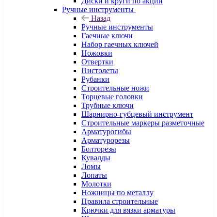
Диски и круги по акции
Ручные инструменты
Назад
Ручные инструменты
Гаечные ключи
Набор гаечных ключей
Ножовки
Отвертки
Пистолеты
Рубанки
Строительные ножи
Торцевые головки
Трубные ключи
Шарнирно-губцевый инструмент
Строительные маркеры разметочные
Арматурогибы
Арматурорезы
Болторезы
Кувалды
Ломы
Лопаты
Молотки
Ножницы по металлу
Правила строительные
Крючки для вязки арматуры