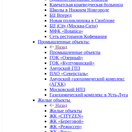
Камчатская краеведческая больница
Школы в Нижнем Новгороде
БЦ Вперед
Новая поликлиника в Свиблове
БЦ iCity (Москва-Сити)
МФК «Botanica»
Сеть ресторанов Кофемания
Промышленные объекты
Назад
Промышленные объекты
ГОК «Озерный»
ГОК «Култуминский»
Амурский ГПЗ
ПАО «Северсталь»
Амурский газохимический комплекс
(АГХК)
Московский НПЗ
Газохимический комплекс в Усть-Луга
Жилые объекты
Назад
Жилые объекты
ЖК «CITYZEN»
ЖК «Береговой»
ЖК «Режиссер»
ЖК «Река»