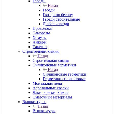
Гвозди
Назад
Гвозди
Гвозди по бетону
Гвозди строительные
Дюбель-гвозди
Проволока
Саморезы
Хомуты
Анкеры
Такелаж
Строительная химия
Назад
Строительная химия
Силиконовые герметики
Назад
Силиконовые герметики
Герметики силиконовые
Монтажная пена
Аэрозольные краски
Лаки, краски, химия
Смазочные материалы
Вышки-туры
Назад
Вышки-туры