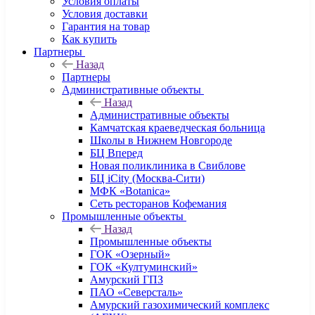
Условия оплаты
Условия доставки
Гарантия на товар
Как купить
Партнеры
Назад
Партнеры
Административные объекты
Назад
Административные объекты
Камчатская краеведческая больница
Школы в Нижнем Новгороде
БЦ Вперед
Новая поликлиника в Свиблове
БЦ iCity (Москва-Сити)
МФК «Botanica»
Сеть ресторанов Кофемания
Промышленные объекты
Назад
Промышленные объекты
ГОК «Озерный»
ГОК «Култуминский»
Амурский ГПЗ
ПАО «Северсталь»
Амурский газохимический комплекс