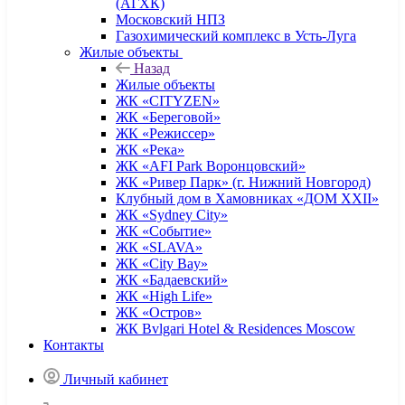
(АГХК)
Московский НПЗ
Газохимический комплекс в Усть-Луга
Жилые объекты
Назад
Жилые объекты
ЖК «CITYZEN»
ЖК «Береговой»
ЖК «Режиссер»
ЖК «Река»
ЖК «AFI Park Воронцовский»
ЖК «Ривер Парк» (г. Нижний Новгород)
Клубный дом в Хамовниках «ДОМ XXII»
ЖК «Sydney City»
ЖК «Событие»
ЖК «SLAVA»
ЖК «City Bay»
ЖК «Бадаевский»
ЖК «High Life»
ЖК «Остров»
ЖК Bvlgari Hotel & Residences Moscow
Контакты
Личный кабинет