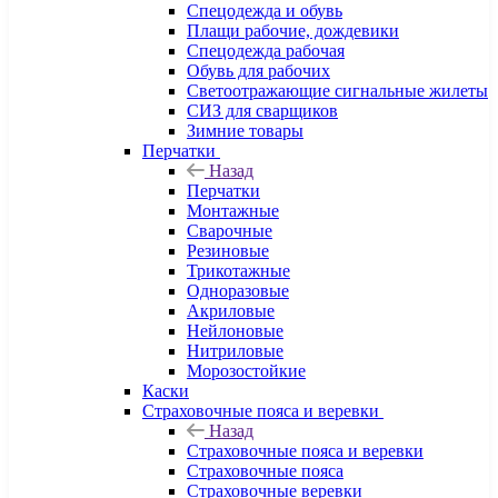
Спецодежда и обувь
Плащи рабочие, дождевики
Спецодежда рабочая
Обувь для рабочих
Светоотражающие сигнальные жилеты
СИЗ для сварщиков
Зимние товары
Перчатки
Назад
Перчатки
Монтажные
Сварочные
Резиновые
Трикотажные
Одноразовые
Акриловые
Нейлоновые
Нитриловые
Морозостойкие
Каски
Страховочные пояса и веревки
Назад
Страховочные пояса и веревки
Страховочные пояса
Страховочные веревки