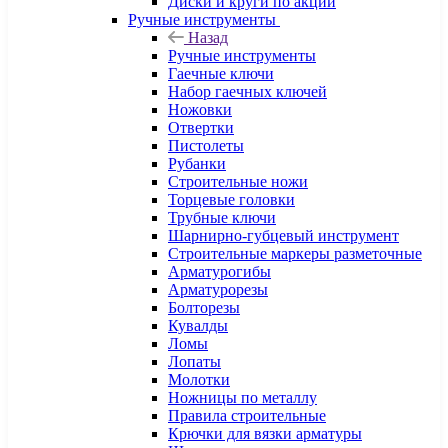
Диски и круги по акции
Ручные инструменты
Назад
Ручные инструменты
Гаечные ключи
Набор гаечных ключей
Ножовки
Отвертки
Пистолеты
Рубанки
Строительные ножи
Торцевые головки
Трубные ключи
Шарнирно-губцевый инструмент
Строительные маркеры разметочные
Арматурогибы
Арматурорезы
Болторезы
Кувалды
Ломы
Лопаты
Молотки
Ножницы по металлу
Правила строительные
Крючки для вязки арматуры