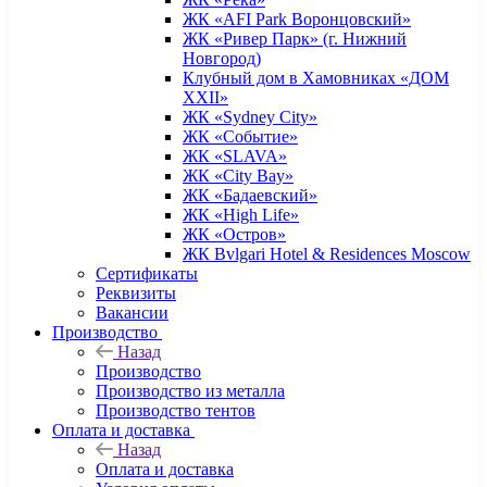
ЖК «AFI Park Воронцовский»
ЖК «Ривер Парк» (г. Нижний
Новгород)
Клубный дом в Хамовниках «ДОМ
XXII»
ЖК «Sydney City»
ЖК «Событие»
ЖК «SLAVA»
ЖК «City Bay»
ЖК «Бадаевский»
ЖК «High Life»
ЖК «Остров»
ЖК Bvlgari Hotel & Residences Moscow
Сертификаты
Реквизиты
Вакансии
Производство
Назад
Производство
Производство из металла
Производство тентов
Оплата и доставка
Назад
Оплата и доставка