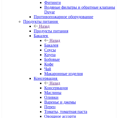
Фитинги
Водяные фильтры и обратные клапаны
Duyar
Противопожарное оборудование
Продукты питания
Назад
Продукты питания
Бакалея
Назад
Бакалея
Соусы
Крупа
Бобовые
Кофе
Чай
Макаронные изделия
Консервация
Назад
Консервация
Маслины
Оливки
Варенье и джемы
Перец
Томаты, томатная паста
Овощное ассорти