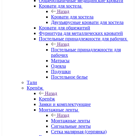
Общебольничные медицинские кровати
Кровати для хостела
Назад
Кровати для хостела
Двухъярусные кровати для хостела
Кровати для общежитий
Фурнитура для металлических кроватей
Постельные принадлежности для рабочих
Назад
Постельные принадлежности для
рабочих
Матрасы
Одеяла
Подушки
Постельное белье
Тали
Крепёж
Назад
Крепёж
Замки и комплектующие
Монтажные ленты
Назад
Монтажные ленты
Сигнальные ленты
Сетка малярная (серпянка)