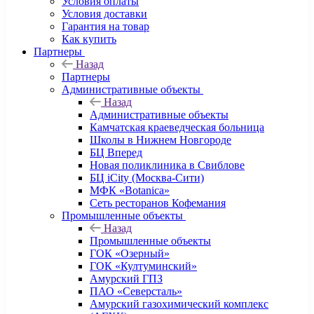
Условия оплаты
Условия доставки
Гарантия на товар
Как купить
Партнеры
Назад
Партнеры
Административные объекты
Назад
Административные объекты
Камчатская краеведческая больница
Школы в Нижнем Новгороде
БЦ Вперед
Новая поликлиника в Свиблове
БЦ iCity (Москва-Сити)
МФК «Botanica»
Сеть ресторанов Кофемания
Промышленные объекты
Назад
Промышленные объекты
ГОК «Озерный»
ГОК «Култуминский»
Амурский ГПЗ
ПАО «Северсталь»
Амурский газохимический комплекс