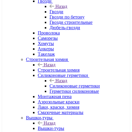
Гвозди
Назад
Гвозди
Гвозди по бетону
Гвозди строительные
Дюбель-гвозди
Проволока
Саморезы
Хомуты
Анкеры
Такелаж
Строительная химия
Назад
Строительная химия
Силиконовые герметики
Назад
Силиконовые герметики
Герметики силиконовые
Монтажная пена
Аэрозольные краски
Лаки, краски, химия
Смазочные материалы
Вышки-туры
Назад
Вышки-туры