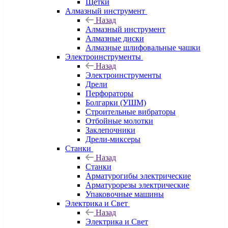
Щетки
Алмазный инструмент
Назад
Алмазный инструмент
Алмазные диски
Алмазные шлифовальные чашки
Электроинструменты
Назад
Электроинструменты
Дрели
Перфораторы
Болгарки (УШМ)
Строительные вибраторы
Отбойные молотки
Заклепочники
Дрели-миксеры
Станки
Назад
Станки
Арматурогибы электрические
Арматурорезы электрические
Упаковочные машины
Электрика и Свет
Назад
Электрика и Свет