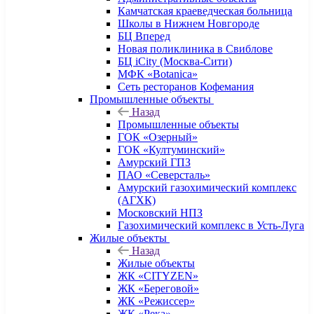
Камчатская краеведческая больница
Школы в Нижнем Новгороде
БЦ Вперед
Новая поликлиника в Свиблове
БЦ iCity (Москва-Сити)
МФК «Botanica»
Сеть ресторанов Кофемания
Промышленные объекты
Назад
Промышленные объекты
ГОК «Озерный»
ГОК «Култуминский»
Амурский ГПЗ
ПАО «Северсталь»
Амурский газохимический комплекс
(АГХК)
Московский НПЗ
Газохимический комплекс в Усть-Луга
Жилые объекты
Назад
Жилые объекты
ЖК «CITYZEN»
ЖК «Береговой»
ЖК «Режиссер»
ЖК «Река»