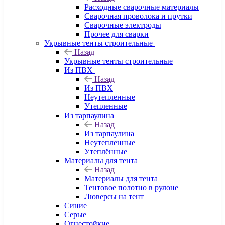
Расходные сварочные материалы
Сварочная проволока и прутки
Сварочные электроды
Прочее для сварки
Укрывные тенты строительные
Назад
Укрывные тенты строительные
Из ПВХ
Назад
Из ПВХ
Неутепленные
Утепленные
Из тарпаулина
Назад
Из тарпаулина
Неутепленные
Утеплённые
Материалы для тента
Назад
Материалы для тента
Тентовое полотно в рулоне
Люверсы на тент
Синие
Серые
Огнестойкие