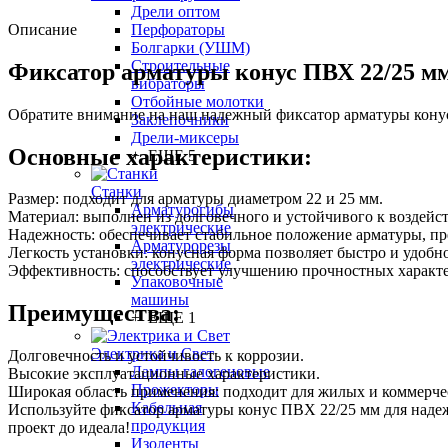
Дрели оптом
Описание
Перфораторы
Болгарки (УШМ)
Строительные
Фиксатор арматуры конус ПВХ 22/25 м
вибраторы
Отбойные молотки
Обратите внимание на наш надежный фиксатор арматуры конус
Заклепочники
Дрели-миксеры
Основные характеристики:
+ ЕЩЕ 5
Станки
Размер: подходит для арматуры диаметром 22 и 25 мм.
Арматурогибы
Материал: выполнен из долговечного и устойчивого к воздей
электрические
Надежность: обеспечивает стабильное положение арматуры, пр
Арматурорезы
Легкость установки: конусная форма позволяет быстро и удобн
электрические
Эффективность: способствует улучшению прочностных характе
Упаковочные
машины
Преимущества:
+ ЕЩЕ 1
Электрика и Свет
Долговечность и устойчивость к коррозии.
Лампы галогеновые
Высокие эксплуатационные характеристики.
Прожекторы
Широкая область применения: подходит для жилых и коммерчес
Кабельная
Используйте фиксатор арматуры конус ПВХ 22/25 мм для надежн
продукция
проект до идеала!
Изоленты