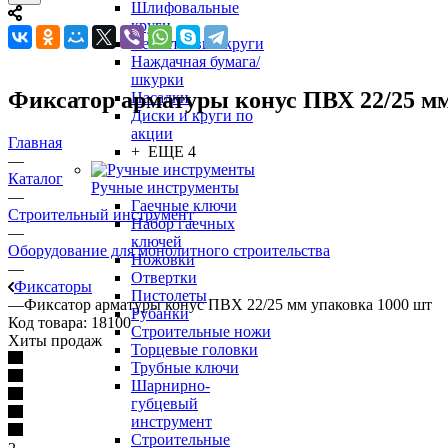
Шлифовальные
круги
Лепестковые круги
Наждачная бумага/
шкурки
Фиксатор арматуры конус ПВХ 22/25 мм
Насадки
Диски и круги по
акции
Главная
+ ЕЩЕ 4
—
Каталог
Ручные инструменты
—
Гаечные ключи
Строительный инструмент
Набор гаечных
—
ключей
Оборудование для монолитного строительства
Ножовки
—
Отвертки
Фиксаторы
Пистолеты
—
Фиксатор арматуры конус ПВХ 22/25 мм упаковка 1000 шт
Рубанки
Код товара:
18100
Строительные ножи
Хиты продаж
Торцевые головки
Трубные ключи
Шарнирно-
губцевый
инструмент
Строительные