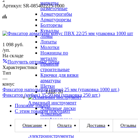
2
маркеры
Артикул:
SR-085402225-1000
разметочные
Арматурогибы
Арматурорезы
Болторезы
Кувалды
Ломы
Лопаты
1 098
руб.
Молотки
/уп.
Ножницы по
На складе
металлу
Получить оптовые цены
Правила
Характеристики
строительные
Тип
Крючки для вязки
—
арматуры
конус
Щетки
Фиксатор напольный (норм) 25 мм (упаковка 1000 шт.)
+ ЕЩЕ 20
Фиксатор (кубик) 35-50 мм (упаковка 250 шт.)
Алмазный инструмент
Похожие товары
Алмазные диски
С этим товаром покупают
Алмазные
шлифовальные
чашки
Описание
Оплата
Доставка
Отзывы
Электроинструменты