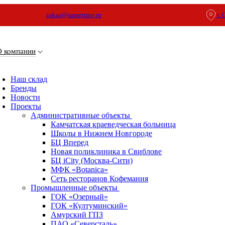
zakaz@samgrupp.ru
г.
О компании
Наш склад
Бренды
Новости
Проекты
Административные объекты
Камчатская краеведческая больница
Школы в Нижнем Новгороде
БЦ Вперед
Новая поликлиника в Свиблове
БЦ iCity (Москва-Сити)
МФК «Botanica»
Сеть ресторанов Кофемания
Промышленные объекты
ГОК «Озерный»
ГОК «Култуминский»
Амурский ГПЗ
ПАО «Северсталь»