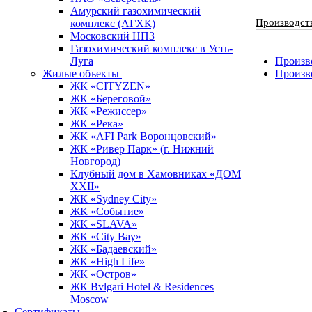
Амурский газохимический
Производст
комплекс (АГХК)
Московский НПЗ
Газохимический комплекс в Усть-
Луга
Произво
Жилые объекты
Произв
ЖК «CITYZEN»
ЖК «Береговой»
ЖК «Режиссер»
ЖК «Река»
ЖК «AFI Park Воронцовский»
ЖК «Ривер Парк» (г. Нижний
Новгород)
Клубный дом в Хамовниках «ДОМ
XXII»
ЖК «Sydney City»
ЖК «Событие»
ЖК «SLAVA»
ЖК «City Bay»
ЖК «Бадаевский»
ЖК «High Life»
ЖК «Остров»
ЖК Bvlgari Hotel & Residences
Moscow
Сертификаты