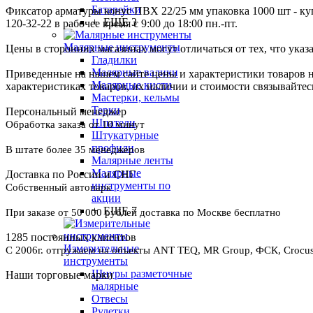
Батарейки
Фиксатор арматуры конус ПВХ 22/25 мм упаковка 1000 шт - куп
+ ЕЩЕ 3
120-32-22 в рабочее время с 9:00 до 18:00 пн.-пт.
Малярные инструменты
Цены в сторонних магазинах могут отличаться от тех, что указ
Гладилки
Малярные валики
Приведенные на нашем сайте цены и характеристики товаров 
Малярные кисти
характеристиках товаров, их наличии и стоимости связывайте
Мастерки, кельмы
Терки
Персональный менеджер
Шпатели
Обработка заказа от 10 минут
Штукатурные
профили
В штате более 35 менеджеров
Малярные ленты
Малярные
Доставка по России и СНГ
инструменты по
Собственный автопарк
акции
+ ЕЩЕ 7
При заказе от 50 000 рублей доставка по Москве бесплатно
1285 постоянных клиентов
Измерительные
С 2006г. отгружаем на объекты ANT TEQ, MR Group, ФСК, Crocus 
инструменты
Шнуры разметочные
Наши торговые марки
малярные
Отвесы
Рулетки