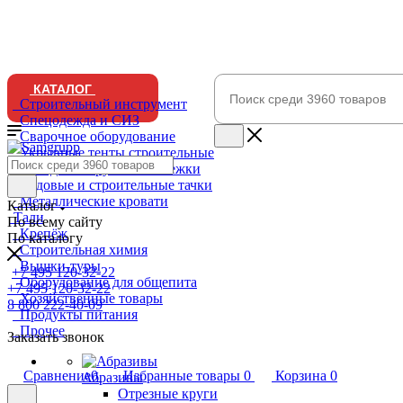
КАТАЛОГ
Строительный инструмент
Спецодежда и СИЗ
Сварочное оборудование
Укрывные тенты строительные
Складские грузовые тележки
Садовые и строительные тачки
Металлические кровати
Каталог
Тали
По всему сайту
Крепёж
По каталогу
Строительная химия
Вышки-туры
+7 495 120-32-22
Оборудование для общепита
+7 495 120-32-22
Хозяйственные товары
8 800 222-40-09
Продукты питания
Прочее
Заказать звонок
Сравнение
0
Избранные товары
0
Корзина
0
Абразивы
Отрезные круги