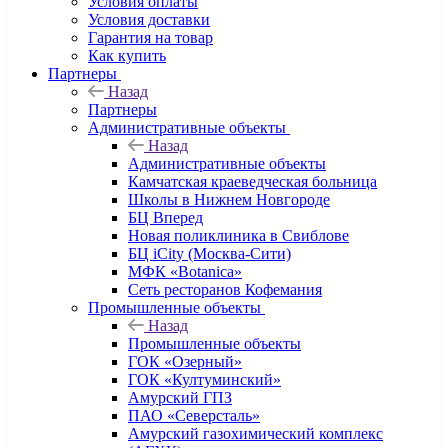
Условия оплаты
Условия доставки
Гарантия на товар
Как купить
Партнеры
Назад
Партнеры
Административные объекты
Назад
Административные объекты
Камчатская краеведческая больница
Школы в Нижнем Новгороде
БЦ Вперед
Новая поликлиника в Свиблове
БЦ iCity (Москва-Сити)
МФК «Botanica»
Сеть ресторанов Кофемания
Промышленные объекты
Назад
Промышленные объекты
ГОК «Озерный»
ГОК «Култуминский»
Амурский ГПЗ
ПАО «Северсталь»
Амурский газохимический комплекс