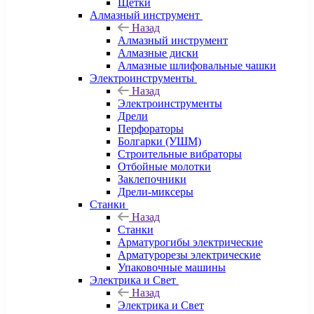
Щетки
Алмазный инструмент
Назад
Алмазный инструмент
Алмазные диски
Алмазные шлифовальные чашки
Электроинструменты
Назад
Электроинструменты
Дрели
Перфораторы
Болгарки (УШМ)
Строительные вибраторы
Отбойные молотки
Заклепочники
Дрели-миксеры
Станки
Назад
Станки
Арматурогибы электрические
Арматурорезы электрические
Упаковочные машины
Электрика и Свет
Назад
Электрика и Свет