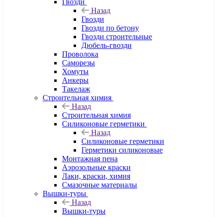
Гвозди
Назад
Гвозди
Гвозди по бетону
Гвозди строительные
Дюбель-гвозди
Проволока
Саморезы
Хомуты
Анкеры
Такелаж
Строительная химия
Назад
Строительная химия
Силиконовые герметики
Назад
Силиконовые герметики
Герметики силиконовые
Монтажная пена
Аэрозольные краски
Лаки, краски, химия
Смазочные материалы
Вышки-туры
Назад
Вышки-туры