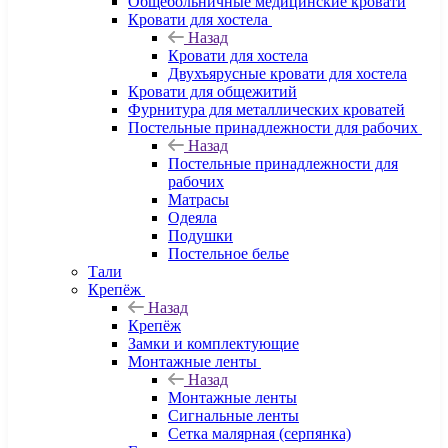
Общебольничные медицинские кровати
Кровати для хостела
Назад
Кровати для хостела
Двухъярусные кровати для хостела
Кровати для общежитий
Фурнитура для металлических кроватей
Постельные принадлежности для рабочих
Назад
Постельные принадлежности для
рабочих
Матрасы
Одеяла
Подушки
Постельное белье
Тали
Крепёж
Назад
Крепёж
Замки и комплектующие
Монтажные ленты
Назад
Монтажные ленты
Сигнальные ленты
Сетка малярная (серпянка)