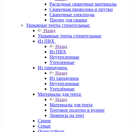
Расходные сварочные материалы
Сварочная проволока и прутки
Сварочные электроды
Прочее для сварки
Укрывные тенты строительные
Назад
Укрывные тенты строительные
Из ПВХ
Назад
Из ПВХ
Неутепленные
Утепленные
Из тарпаулина
Назад
Из тарпаулина
Неутепленные
Утеплённые
Материалы для тента
Назад
Материалы для тента
Тентовое полотно в рулоне
Люверсы на тент
Синие
Серые
Огнестойкие