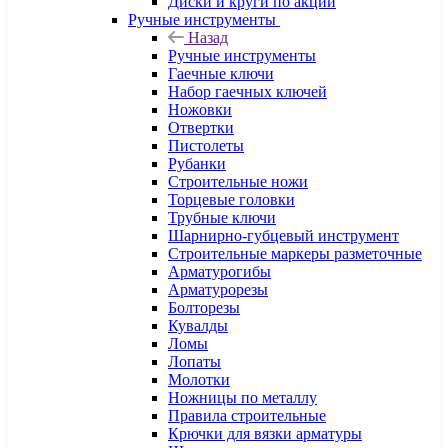
Диски и круги по акции
Ручные инструменты
Назад
Ручные инструменты
Гаечные ключи
Набор гаечных ключей
Ножовки
Отвертки
Пистолеты
Рубанки
Строительные ножи
Торцевые головки
Трубные ключи
Шарнирно-губцевый инструмент
Строительные маркеры разметочные
Арматурогибы
Арматурорезы
Болторезы
Кувалды
Ломы
Лопаты
Молотки
Ножницы по металлу
Правила строительные
Крючки для вязки арматуры