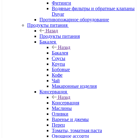
Фитинги
Водяные фильтры и обратные клапаны
Duyar
Противопожарное оборудование
Продукты питания
Назад
Продукты питания
Бакалея
Назад
Бакалея
Соусы
Крупа
Бобовые
Кофе
Чай
Макаронные изделия
Консервация
Назад
Консервация
Маслины
Оливки
Варенье и джемы
Перец
Томаты, томатная паста
Овощное ассорти