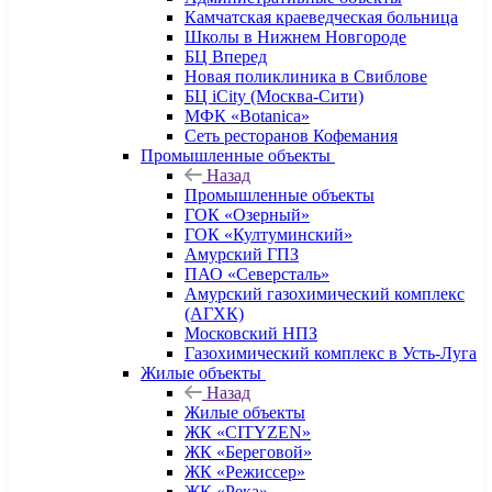
Камчатская краеведческая больница
Школы в Нижнем Новгороде
БЦ Вперед
Новая поликлиника в Свиблове
БЦ iCity (Москва-Сити)
МФК «Botanica»
Сеть ресторанов Кофемания
Промышленные объекты
Назад
Промышленные объекты
ГОК «Озерный»
ГОК «Култуминский»
Амурский ГПЗ
ПАО «Северсталь»
Амурский газохимический комплекс
(АГХК)
Московский НПЗ
Газохимический комплекс в Усть-Луга
Жилые объекты
Назад
Жилые объекты
ЖК «CITYZEN»
ЖК «Береговой»
ЖК «Режиссер»
ЖК «Река»