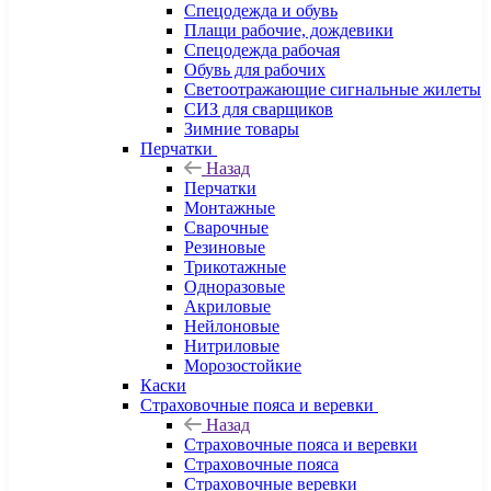
Спецодежда и обувь
Плащи рабочие, дождевики
Спецодежда рабочая
Обувь для рабочих
Светоотражающие сигнальные жилеты
СИЗ для сварщиков
Зимние товары
Перчатки
Назад
Перчатки
Монтажные
Сварочные
Резиновые
Трикотажные
Одноразовые
Акриловые
Нейлоновые
Нитриловые
Морозостойкие
Каски
Страховочные пояса и веревки
Назад
Страховочные пояса и веревки
Страховочные пояса
Страховочные веревки