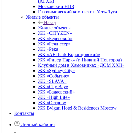
(АГХК)
Московский НПЗ
Газохимический комплекс в Усть-Луга
Жилые объекты
Назад
Жилые объекты
ЖК «CITYZEN»
ЖК «Береговой»
ЖК «Режиссер»
ЖК «Река»
ЖК «AFI Park Воронцовский»
ЖК «Ривер Парк» (г. Нижний Новгород)
Клубный дом в Хамовниках «ДОМ XXII»
ЖК «Sydney City»
ЖК «Событие»
ЖК «SLAVA»
ЖК «City Bay»
ЖК «Бадаевский»
ЖК «High Life»
ЖК «Остров»
ЖК Bvlgari Hotel & Residences Moscow
Контакты
Личный кабинет