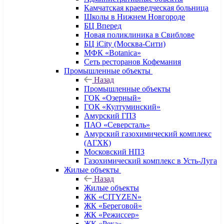
Камчатская краеведческая больница
Школы в Нижнем Новгороде
БЦ Вперед
Новая поликлиника в Свиблове
БЦ iCity (Москва-Сити)
МФК «Botanica»
Сеть ресторанов Кофемания
Промышленные объекты
Назад
Промышленные объекты
ГОК «Озерный»
ГОК «Култуминский»
Амурский ГПЗ
ПАО «Северсталь»
Амурский газохимический комплекс
(АГХК)
Московский НПЗ
Газохимический комплекс в Усть-Луга
Жилые объекты
Назад
Жилые объекты
ЖК «CITYZEN»
ЖК «Береговой»
ЖК «Режиссер»
ЖК «Река»