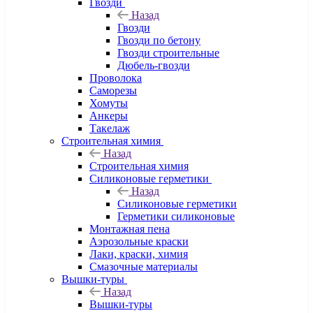
Гвозди
Назад
Гвозди
Гвозди по бетону
Гвозди строительные
Дюбель-гвозди
Проволока
Саморезы
Хомуты
Анкеры
Такелаж
Строительная химия
Назад
Строительная химия
Силиконовые герметики
Назад
Силиконовые герметики
Герметики силиконовые
Монтажная пена
Аэрозольные краски
Лаки, краски, химия
Смазочные материалы
Вышки-туры
Назад
Вышки-туры