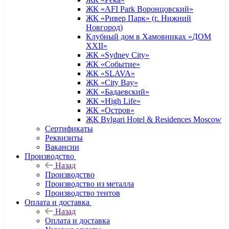
ЖК «AFI Park Воронцовский»
ЖК «Ривер Парк» (г. Нижний
Новгород)
Клубный дом в Хамовниках «ДОМ
XXII»
ЖК «Sydney City»
ЖК «Событие»
ЖК «SLAVA»
ЖК «City Bay»
ЖК «Бадаевский»
ЖК «High Life»
ЖК «Остров»
ЖК Bvlgari Hotel & Residences Moscow
Сертификаты
Реквизиты
Вакансии
Производство
Назад
Производство
Производство из металла
Производство тентов
Оплата и доставка
Назад
Оплата и доставка