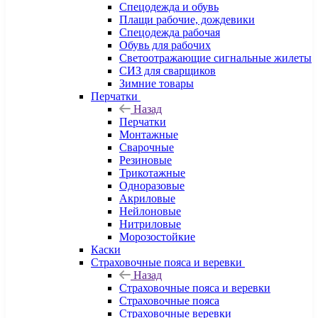
Спецодежда и обувь
Плащи рабочие, дождевики
Спецодежда рабочая
Обувь для рабочих
Светоотражающие сигнальные жилеты
СИЗ для сварщиков
Зимние товары
Перчатки
Назад
Перчатки
Монтажные
Сварочные
Резиновые
Трикотажные
Одноразовые
Акриловые
Нейлоновые
Нитриловые
Морозостойкие
Каски
Страховочные пояса и веревки
Назад
Страховочные пояса и веревки
Страховочные пояса
Страховочные веревки