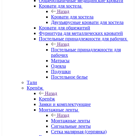
Общебольничные медицинские кровати
Кровати для хостела
Назад
Кровати для хостела
Двухъярусные кровати для хостела
Кровати для общежитий
Фурнитура для металлических кроватей
Постельные принадлежности для рабочих
Назад
Постельные принадлежности для
рабочих
Матрасы
Одеяла
Подушки
Постельное белье
Тали
Крепёж
Назад
Крепёж
Замки и комплектующие
Монтажные ленты
Назад
Монтажные ленты
Сигнальные ленты
Сетка малярная (серпянка)