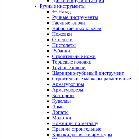
Диски и круги по акции
Ручные инструменты
Назад
Ручные инструменты
Гаечные ключи
Набор гаечных ключей
Ножовки
Отвертки
Пистолеты
Рубанки
Строительные ножи
Торцевые головки
Трубные ключи
Шарнирно-губцевый инструмент
Строительные маркеры разметочные
Арматурогибы
Арматурорезы
Болторезы
Кувалды
Ломы
Лопаты
Молотки
Ножницы по металлу
Правила строительные
Крючки для вязки арматуры