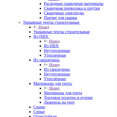
Расходные сварочные материалы
Сварочная проволока и прутки
Сварочные электроды
Прочее для сварки
Укрывные тенты строительные
Назад
Укрывные тенты строительные
Из ПВХ
Назад
Из ПВХ
Неутепленные
Утепленные
Из тарпаулина
Назад
Из тарпаулина
Неутепленные
Утеплённые
Материалы для тента
Назад
Материалы для тента
Тентовое полотно в рулоне
Люверсы на тент
Синие
Серые
Огнестойкие