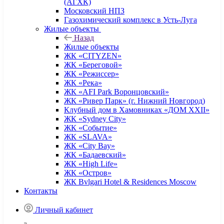
(АГХК)
Московский НПЗ
Газохимический комплекс в Усть-Луга
Жилые объекты
Назад
Жилые объекты
ЖК «CITYZEN»
ЖК «Береговой»
ЖК «Режиссер»
ЖК «Река»
ЖК «AFI Park Воронцовский»
ЖК «Ривер Парк» (г. Нижний Новгород)
Клубный дом в Хамовниках «ДОМ XXII»
ЖК «Sydney City»
ЖК «Событие»
ЖК «SLAVA»
ЖК «City Bay»
ЖК «Бадаевский»
ЖК «High Life»
ЖК «Остров»
ЖК Bvlgari Hotel & Residences Moscow
Контакты
Личный кабинет