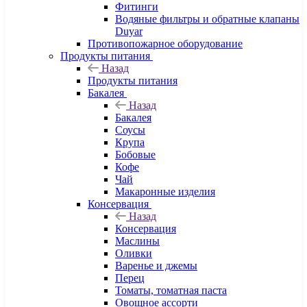
Фитинги
Водяные фильтры и обратные клапаны
Duyar
Противопожарное оборудование
Продукты питания
Назад
Продукты питания
Бакалея
Назад
Бакалея
Соусы
Крупа
Бобовые
Кофе
Чай
Макаронные изделия
Консервация
Назад
Консервация
Маслины
Оливки
Варенье и джемы
Перец
Томаты, томатная паста
Овощное ассорти