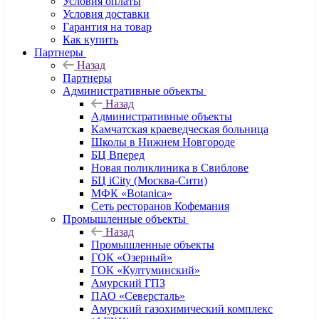
Условия оплаты
Условия доставки
Гарантия на товар
Как купить
Партнеры
Назад
Партнеры
Административные объекты
Назад
Административные объекты
Камчатская краеведческая больница
Школы в Нижнем Новгороде
БЦ Вперед
Новая поликлиника в Свиблове
БЦ iCity (Москва-Сити)
МФК «Botanica»
Сеть ресторанов Кофемания
Промышленные объекты
Назад
Промышленные объекты
ГОК «Озерный»
ГОК «Култуминский»
Амурский ГПЗ
ПАО «Северсталь»
Амурский газохимический комплекс