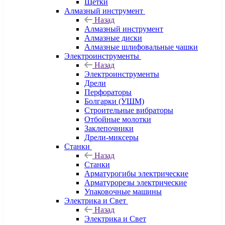
Щетки
Алмазный инструмент
Назад
Алмазный инструмент
Алмазные диски
Алмазные шлифовальные чашки
Электроинструменты
Назад
Электроинструменты
Дрели
Перфораторы
Болгарки (УШМ)
Строительные вибраторы
Отбойные молотки
Заклепочники
Дрели-миксеры
Станки
Назад
Станки
Арматурогибы электрические
Арматурорезы электрические
Упаковочные машины
Электрика и Свет
Назад
Электрика и Свет