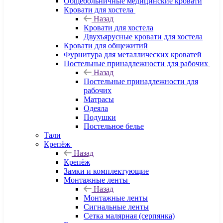
Общебольничные медицинские кровати
Кровати для хостела
Назад
Кровати для хостела
Двухъярусные кровати для хостела
Кровати для общежитий
Фурнитура для металлических кроватей
Постельные принадлежности для рабочих
Назад
Постельные принадлежности для
рабочих
Матрасы
Одеяла
Подушки
Постельное белье
Тали
Крепёж
Назад
Крепёж
Замки и комплектующие
Монтажные ленты
Назад
Монтажные ленты
Сигнальные ленты
Сетка малярная (серпянка)