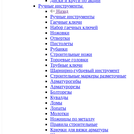
Диски и круги по акции
Ручные инструменты
Назад
Ручные инструменты
Гаечные ключи
Набор гаечных ключей
Ножовки
Отвертки
Пистолеты
Рубанки
Строительные ножи
Торцевые головки
Трубные ключи
Шарнирно-губцевый инструмент
Строительные маркеры разметочные
Арматурогибы
Арматурорезы
Болторезы
Кувалды
Ломы
Лопаты
Молотки
Ножницы по металлу
Правила строительные
Крючки для вязки арматуры