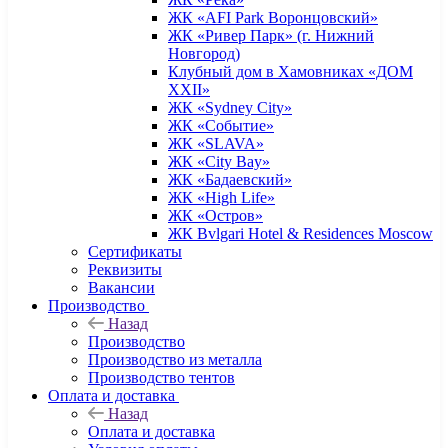
ЖК «AFI Park Воронцовский»
ЖК «Ривер Парк» (г. Нижний
Новгород)
Клубный дом в Хамовниках «ДОМ
XXII»
ЖК «Sydney City»
ЖК «Событие»
ЖК «SLAVA»
ЖК «City Bay»
ЖК «Бадаевский»
ЖК «High Life»
ЖК «Остров»
ЖК Bvlgari Hotel & Residences Moscow
Сертификаты
Реквизиты
Вакансии
Производство
Назад
Производство
Производство из металла
Производство тентов
Оплата и доставка
Назад
Оплата и доставка