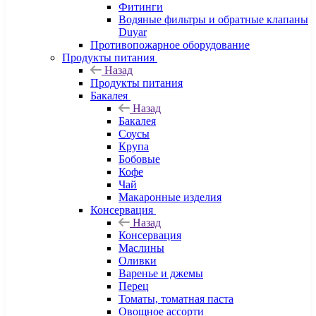
Фитинги
Водяные фильтры и обратные клапаны
Duyar
Противопожарное оборудование
Продукты питания
Назад
Продукты питания
Бакалея
Назад
Бакалея
Соусы
Крупа
Бобовые
Кофе
Чай
Макаронные изделия
Консервация
Назад
Консервация
Маслины
Оливки
Варенье и джемы
Перец
Томаты, томатная паста
Овощное ассорти