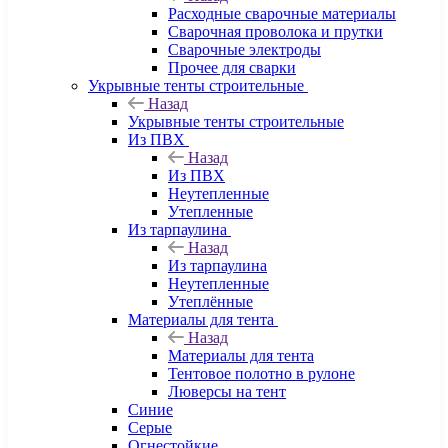
Расходные сварочные материалы
Сварочная проволока и прутки
Сварочные электроды
Прочее для сварки
Укрывные тенты строительные
Назад
Укрывные тенты строительные
Из ПВХ
Назад
Из ПВХ
Неутепленные
Утепленные
Из тарпаулина
Назад
Из тарпаулина
Неутепленные
Утеплённые
Материалы для тента
Назад
Материалы для тента
Тентовое полотно в рулоне
Люверсы на тент
Синие
Серые
Огнестойкие