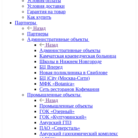
Условия оплаты
Условия доставки
Гарантия на товар
Как купить
Партнеры
Назад
Партнеры
Административные объекты
Назад
Административные объекты
Камчатская краеведческая больница
Школы в Нижнем Новгороде
БЦ Вперед
Новая поликлиника в Свиблове
БЦ iCity (Москва-Сити)
МФК «Botanica»
Сеть ресторанов Кофемания
Промышленные объекты
Назад
Промышленные объекты
ГОК «Озерный»
ГОК «Култуминский»
Амурский ГПЗ
ПАО «Северсталь»
Амурский газохимический комплекс