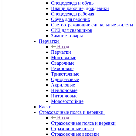
Спецодежда и обувь
Плащи рабочие, дождевики
Спецодежда рабочая
Обувь для рабочих
Светоотражающие сигнальные жилеты
СИЗ для сварщиков
Зимние товары
Перчатки
Назад
Перчатки
Монтажные
Сварочные
Резиновые
Трикотажные
Одноразовые
Акриловые
Нейлоновые
Нитриловые
Морозостойкие
Каски
Страховочные пояса и веревки
Назад
Страховочные пояса и веревки
Страховочные пояса
Страховочные веревки