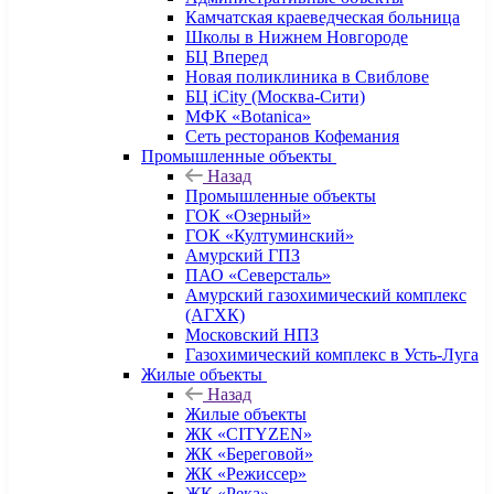
Камчатская краеведческая больница
Школы в Нижнем Новгороде
БЦ Вперед
Новая поликлиника в Свиблове
БЦ iCity (Москва-Сити)
МФК «Botanica»
Сеть ресторанов Кофемания
Промышленные объекты
Назад
Промышленные объекты
ГОК «Озерный»
ГОК «Култуминский»
Амурский ГПЗ
ПАО «Северсталь»
Амурский газохимический комплекс
(АГХК)
Московский НПЗ
Газохимический комплекс в Усть-Луга
Жилые объекты
Назад
Жилые объекты
ЖК «CITYZEN»
ЖК «Береговой»
ЖК «Режиссер»
ЖК «Река»