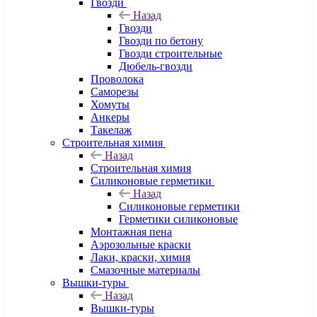
Гвозди
Назад
Гвозди
Гвозди по бетону
Гвозди строительные
Дюбель-гвозди
Проволока
Саморезы
Хомуты
Анкеры
Такелаж
Строительная химия
Назад
Строительная химия
Силиконовые герметики
Назад
Силиконовые герметики
Герметики силиконовые
Монтажная пена
Аэрозольные краски
Лаки, краски, химия
Смазочные материалы
Вышки-туры
Назад
Вышки-туры