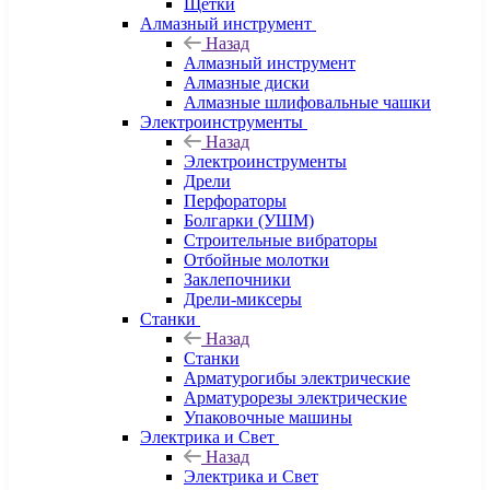
Щетки
Алмазный инструмент
Назад
Алмазный инструмент
Алмазные диски
Алмазные шлифовальные чашки
Электроинструменты
Назад
Электроинструменты
Дрели
Перфораторы
Болгарки (УШМ)
Строительные вибраторы
Отбойные молотки
Заклепочники
Дрели-миксеры
Станки
Назад
Станки
Арматурогибы электрические
Арматурорезы электрические
Упаковочные машины
Электрика и Свет
Назад
Электрика и Свет