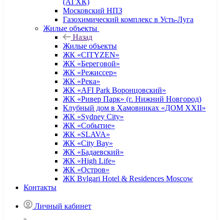
(АГХК)
Московский НПЗ
Газохимический комплекс в Усть-Луга
Жилые объекты
Назад
Жилые объекты
ЖК «CITYZEN»
ЖК «Береговой»
ЖК «Режиссер»
ЖК «Река»
ЖК «AFI Park Воронцовский»
ЖК «Ривер Парк» (г. Нижний Новгород)
Клубный дом в Хамовниках «ДОМ XXII»
ЖК «Sydney City»
ЖК «Событие»
ЖК «SLAVA»
ЖК «City Bay»
ЖК «Бадаевский»
ЖК «High Life»
ЖК «Остров»
ЖК Bvlgari Hotel & Residences Moscow
Контакты
Личный кабинет