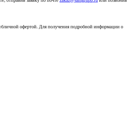
те, отправив заявку по почте
zakaz@samgrupp.ru
или позвонив
публичной офертой. Для получения подробной информации о