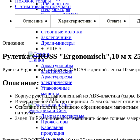
Похожие товары
Дрели оптом
С этим товаром покупают
Перфораторы
Болгарки (УШМ)
Строительные
Описание
Характеристики
Оплата
Д
вибраторы
Отбойные молотки
Заклепочники
Описание
Дрели-миксеры
+ ЕЩЕ 5
Рулетка GROSS "Ergonomisch",10 м x 2
Станки
Арматурогибы
Рулетка Ergonomisch от бренда GROSS с длиной ленты 10 метр
электрические
Арматурорезы
Описание:
электрические
Упаковочные
машины
Корпус рулетки, выполненный из ABS-пластика (сырье BA
+ ЕЩЕ 1
Измерительное полотно шириной 25 мм обладает отличн
Основание полотна оснащено обрезиненным магнитным зац
Электрика и Свет
на трубах.
Лампы галогеновые
Зацеп True Zero позволяет выполнять более точные замер
Прожекторы
Кабельная
продукция
Изоленты