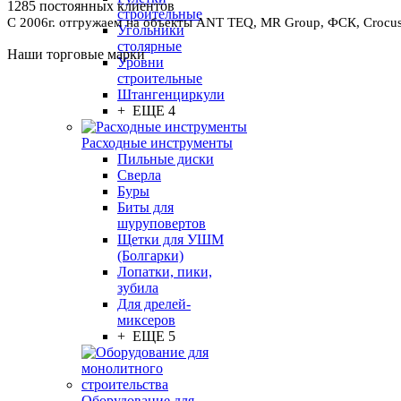
1285 постоянных клиентов
строительные
С 2006г. отгружаем на объекты ANT TEQ, MR Group, ФСК, Crocus 
Угольники
столярные
Наши торговые марки
Уровни
строительные
Штангенциркули
+ ЕЩЕ 4
Расходные инструменты
Пильные диски
Сверла
Буры
Биты для
шуруповертов
Щетки для УШМ
(Болгарки)
Лопатки, пики,
зубила
Для дрелей-
миксеров
+ ЕЩЕ 5
Оборудование для