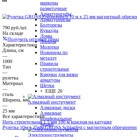
маркеры
разметочные
Арматурогибы
Арматурорезы
Болторезы
790
руб.
/шт.
Кувалды
На складе
Ломы
Получить оптовые цены
Лопаты
Характеристики
Молотки
Длина, см
Ножницы по
—
металлу
1000
Правила
Тип
строительные
—
Крючки для вязки
рулетка
арматуры
Материал
Щетки
—
+ ЕЩЕ 20
сталь
Ширина, мм
Алмазный инструмент
—
Алмазные диски
25 мм
Алмазные
Все характеристики
шлифовальные
Нить строительная 1,5 мм 100 м красная на катушке
чашки
Рулетка 10м х 25мм GROSS Schlagfest с магнитным обрезинен
Электроинструменты