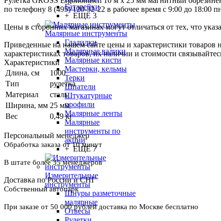
Рулетка GROSS Ergonomisch 10 м x 25 мм магнитный обрезиненн
Батарейки
по телефону 8 (495) 120-32-22 в рабочее время с 9:00 до 18:00 пн
+ ЕЩЕ 3
Цены в сторонних магазинах могут отличаться от тех, что указ
Малярные инструменты
Гладилки
Приведенные на нашем сайте цены и характеристики товаров 
Малярные валики
характеристиках товаров, их наличии и стоимости связывайте
Малярные кисти
Характеристики
Мастерки, кельмы
Длина, см
1000
Терки
Тип
рулетка
Шпатели
Материал
сталь
Штукатурные
профили
Ширина, мм
25 мм
Малярные ленты
Вес
0,49 кг
Малярные
инструменты по
Персональный менеджер
акции
Обработка заказа от 10 минут
+ ЕЩЕ 7
В штате более 35 менеджеров
Измерительные
Доставка по России и СНГ
инструменты
Собственный автопарк
Шнуры разметочные
малярные
При заказе от 50 000 рублей доставка по Москве бесплатно
Отвесы
Рулетки