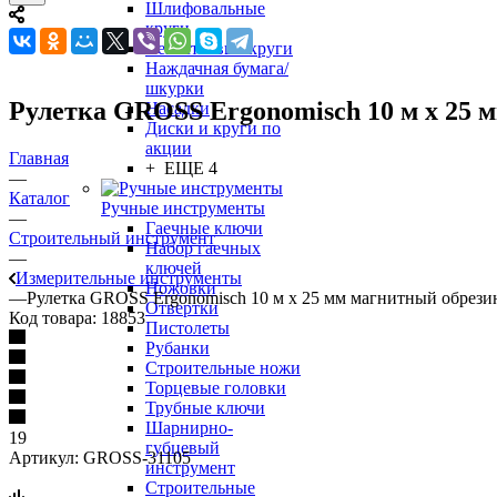
Шлифовальные
круги
Лепестковые круги
Наждачная бумага/
шкурки
Рулетка GROSS Ergonomisch 10 м x 25 
Насадки
Диски и круги по
акции
Главная
+ ЕЩЕ 4
—
Каталог
Ручные инструменты
—
Гаечные ключи
Строительный инструмент
Набор гаечных
—
ключей
Измерительные инструменты
Ножовки
—
Рулетка GROSS Ergonomisch 10 м x 25 мм магнитный обрези
Отвертки
Код товара:
18853
Пистолеты
Рубанки
Строительные ножи
Торцевые головки
Трубные ключи
Шарнирно-
19
губцевый
Артикул:
GROSS-31105
инструмент
Строительные