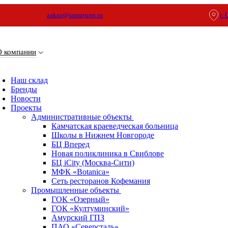
zakaz@samgrupp.ru
г.
О компании
Наш склад
Бренды
Новости
Проекты
Административные объекты
Камчатская краеведческая больница
Школы в Нижнем Новгороде
БЦ Вперед
Новая поликлиника в Свиблове
БЦ iCity (Москва-Сити)
МФК «Botanica»
Сеть ресторанов Кофемания
Промышленные объекты
ГОК «Озерный»
ГОК «Култуминский»
Амурский ГПЗ
ПАО «Северсталь»