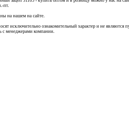
ый зацеп 31105 - купить оптом и в розницу можно у нас на сай
.-пт.
аны на нашем на сайте.
носят исключительно ознакомительный характер и не являются 
сь с менеджерами компании.