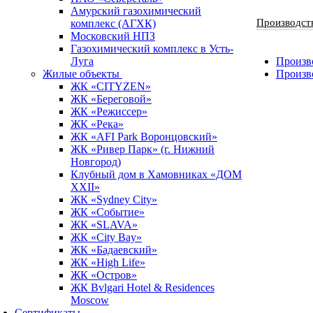
Амурский газохимический
Производст
комплекс (АГХК)
Московский НПЗ
Газохимический комплекс в Усть-
Луга
Произво
Жилые объекты
Произв
ЖК «CITYZEN»
ЖК «Береговой»
ЖК «Режиссер»
ЖК «Река»
ЖК «AFI Park Воронцовский»
ЖК «Ривер Парк» (г. Нижний
Новгород)
Клубный дом в Хамовниках «ДОМ
XXII»
ЖК «Sydney City»
ЖК «Событие»
ЖК «SLAVA»
ЖК «City Bay»
ЖК «Бадаевский»
ЖК «High Life»
ЖК «Остров»
ЖК Bvlgari Hotel & Residences
Moscow
Сертификаты