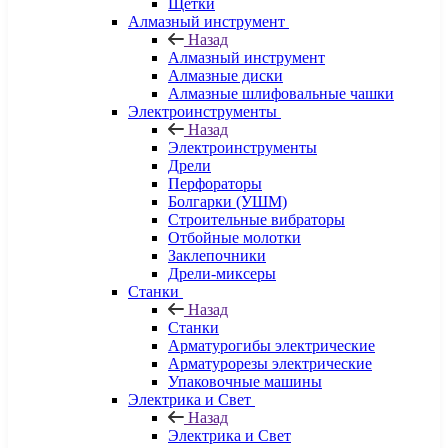
Щетки
Алмазный инструмент
Назад
Алмазный инструмент
Алмазные диски
Алмазные шлифовальные чашки
Электроинструменты
Назад
Электроинструменты
Дрели
Перфораторы
Болгарки (УШМ)
Строительные вибраторы
Отбойные молотки
Заклепочники
Дрели-миксеры
Станки
Назад
Станки
Арматурогибы электрические
Арматурорезы электрические
Упаковочные машины
Электрика и Свет
Назад
Электрика и Свет