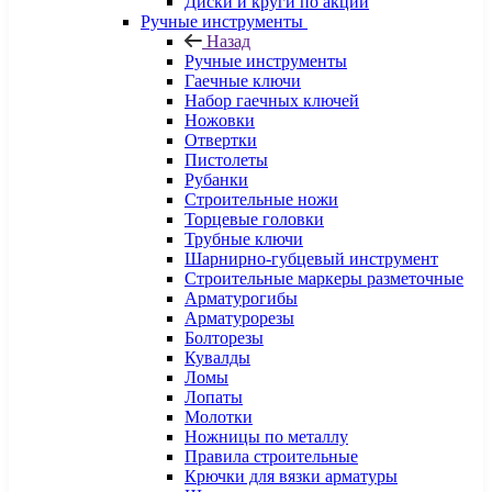
Диски и круги по акции
Ручные инструменты
Назад
Ручные инструменты
Гаечные ключи
Набор гаечных ключей
Ножовки
Отвертки
Пистолеты
Рубанки
Строительные ножи
Торцевые головки
Трубные ключи
Шарнирно-губцевый инструмент
Строительные маркеры разметочные
Арматурогибы
Арматурорезы
Болторезы
Кувалды
Ломы
Лопаты
Молотки
Ножницы по металлу
Правила строительные
Крючки для вязки арматуры