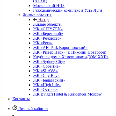
(АГХК)
Московский НПЗ
Газохимический комплекс в Усть-Луга
Жилые объекты
Назад
Жилые объекты
ЖК «CITYZEN»
ЖК «Береговой»
ЖК «Режиссер»
ЖК «Река»
ЖК «AFI Park Воронцовский»
ЖК «Ривер Парк» (г. Нижний Новгород)
Клубный дом в Хамовниках «ДОМ XXII»
ЖК «Sydney City»
ЖК «Событие»
ЖК «SLAVA»
ЖК «City Bay»
ЖК «Бадаевский»
ЖК «High Life»
ЖК «Остров»
ЖК Bvlgari Hotel & Residences Moscow
Контакты
Личный кабинет