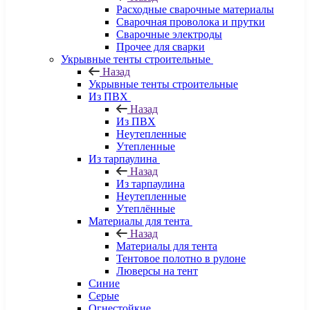
Расходные сварочные материалы
Сварочная проволока и прутки
Сварочные электроды
Прочее для сварки
Укрывные тенты строительные
Назад
Укрывные тенты строительные
Из ПВХ
Назад
Из ПВХ
Неутепленные
Утепленные
Из тарпаулина
Назад
Из тарпаулина
Неутепленные
Утеплённые
Материалы для тента
Назад
Материалы для тента
Тентовое полотно в рулоне
Люверсы на тент
Синие
Серые
Огнестойкие