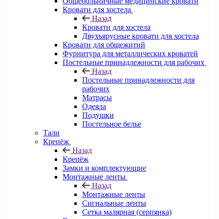
Общебольничные медицинские кровати
Кровати для хостела
Назад
Кровати для хостела
Двухъярусные кровати для хостела
Кровати для общежитий
Фурнитура для металлических кроватей
Постельные принадлежности для рабочих
Назад
Постельные принадлежности для
рабочих
Матрасы
Одеяла
Подушки
Постельное белье
Тали
Крепёж
Назад
Крепёж
Замки и комплектующие
Монтажные ленты
Назад
Монтажные ленты
Сигнальные ленты
Сетка малярная (серпянка)