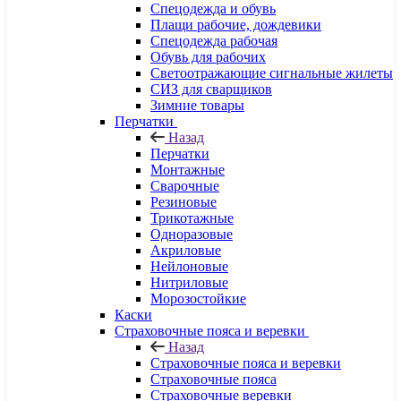
Спецодежда и обувь
Плащи рабочие, дождевики
Спецодежда рабочая
Обувь для рабочих
Светоотражающие сигнальные жилеты
СИЗ для сварщиков
Зимние товары
Перчатки
Назад
Перчатки
Монтажные
Сварочные
Резиновые
Трикотажные
Одноразовые
Акриловые
Нейлоновые
Нитриловые
Морозостойкие
Каски
Страховочные пояса и веревки
Назад
Страховочные пояса и веревки
Страховочные пояса
Страховочные веревки