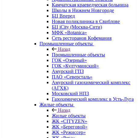
Камчатская краеведческая больница
Школы в Нижнем Новгороде
БЦ Вперед
Новая поликлиника в Свиблове
БЦ iCity (Москва-Сити)
МФК «Botanica»
Сеть ресторанов Кофемания
Промышленные объекты
Назад
Промышленные объекты
ГОК «Озерный»
ГОК «Култуминский»
Амурский ГПЗ
ПАО «Северсталь»
Амурский газохимический комплекс
(АГХК)
Московский НПЗ
Газохимический комплекс в Усть-Луга
Жилые объекты
Назад
Жилые объекты
ЖК «CITYZEN»
ЖК «Береговой»
ЖК «Режиссер»
ЖК «Река»