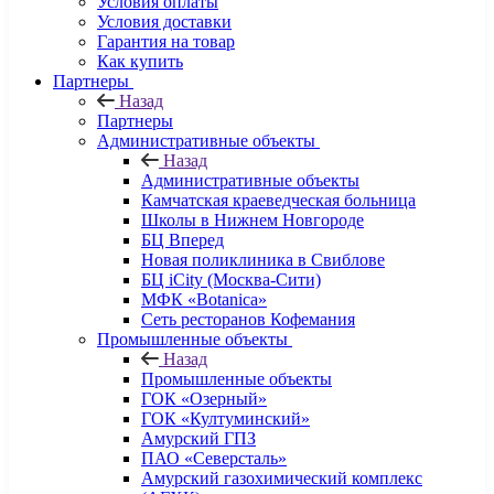
Условия оплаты
Условия доставки
Гарантия на товар
Как купить
Партнеры
Назад
Партнеры
Административные объекты
Назад
Административные объекты
Камчатская краеведческая больница
Школы в Нижнем Новгороде
БЦ Вперед
Новая поликлиника в Свиблове
БЦ iCity (Москва-Сити)
МФК «Botanica»
Сеть ресторанов Кофемания
Промышленные объекты
Назад
Промышленные объекты
ГОК «Озерный»
ГОК «Култуминский»
Амурский ГПЗ
ПАО «Северсталь»
Амурский газохимический комплекс