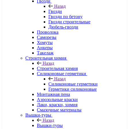
Гвозди
Назад
Гвозди
Гвозди по бетону
Гвозди строительные
Дюбель-гвозди
Проволока
Саморезы
Хомуты
Анкеры
Такелаж
Строительная химия
Назад
Строительная химия
Силиконовые герметики
Назад
Силиконовые герметики
Герметики силиконовые
Монтажная пена
Аэрозольные краски
Лаки, краски, химия
Смазочные материалы
Вышки-туры
Назад
Вышки-туры