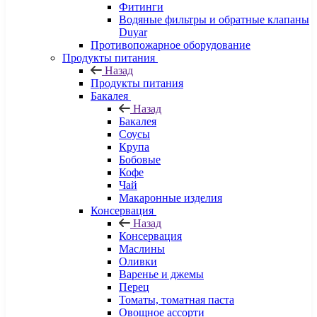
Фитинги
Водяные фильтры и обратные клапаны
Duyar
Противопожарное оборудование
Продукты питания
Назад
Продукты питания
Бакалея
Назад
Бакалея
Соусы
Крупа
Бобовые
Кофе
Чай
Макаронные изделия
Консервация
Назад
Консервация
Маслины
Оливки
Варенье и джемы
Перец
Томаты, томатная паста
Овощное ассорти