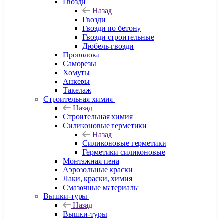
Гвозди
Назад
Гвозди
Гвозди по бетону
Гвозди строительные
Дюбель-гвозди
Проволока
Саморезы
Хомуты
Анкеры
Такелаж
Строительная химия
Назад
Строительная химия
Силиконовые герметики
Назад
Силиконовые герметики
Герметики силиконовые
Монтажная пена
Аэрозольные краски
Лаки, краски, химия
Смазочные материалы
Вышки-туры
Назад
Вышки-туры