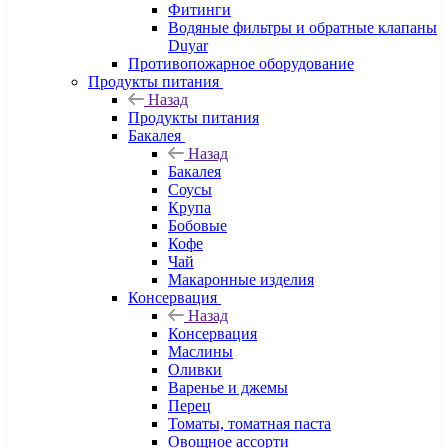
Фитинги
Водяные фильтры и обратные клапаны
Duyar
Противопожарное оборудование
Продукты питания
Назад
Продукты питания
Бакалея
Назад
Бакалея
Соусы
Крупа
Бобовые
Кофе
Чай
Макаронные изделия
Консервация
Назад
Консервация
Маслины
Оливки
Варенье и джемы
Перец
Томаты, томатная паста
Овощное ассорти