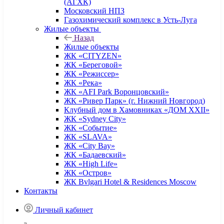
(АГХК)
Московский НПЗ
Газохимический комплекс в Усть-Луга
Жилые объекты
Назад
Жилые объекты
ЖК «CITYZEN»
ЖК «Береговой»
ЖК «Режиссер»
ЖК «Река»
ЖК «AFI Park Воронцовский»
ЖК «Ривер Парк» (г. Нижний Новгород)
Клубный дом в Хамовниках «ДОМ XXII»
ЖК «Sydney City»
ЖК «Событие»
ЖК «SLAVA»
ЖК «City Bay»
ЖК «Бадаевский»
ЖК «High Life»
ЖК «Остров»
ЖК Bvlgari Hotel & Residences Moscow
Контакты
Личный кабинет