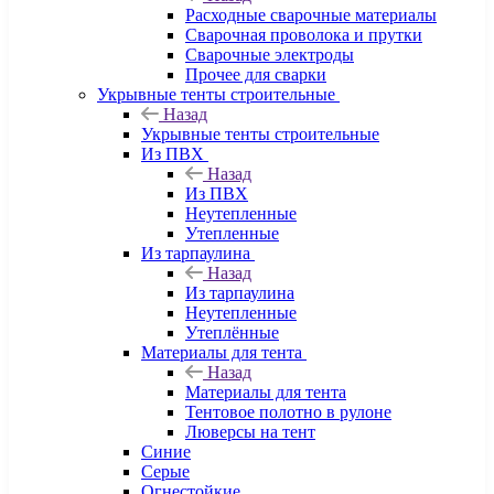
Расходные сварочные материалы
Сварочная проволока и прутки
Сварочные электроды
Прочее для сварки
Укрывные тенты строительные
Назад
Укрывные тенты строительные
Из ПВХ
Назад
Из ПВХ
Неутепленные
Утепленные
Из тарпаулина
Назад
Из тарпаулина
Неутепленные
Утеплённые
Материалы для тента
Назад
Материалы для тента
Тентовое полотно в рулоне
Люверсы на тент
Синие
Серые
Огнестойкие