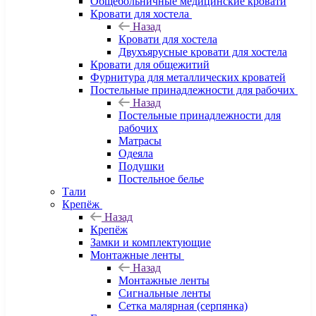
Общебольничные медицинские кровати
Кровати для хостела
Назад
Кровати для хостела
Двухъярусные кровати для хостела
Кровати для общежитий
Фурнитура для металлических кроватей
Постельные принадлежности для рабочих
Назад
Постельные принадлежности для
рабочих
Матрасы
Одеяла
Подушки
Постельное белье
Тали
Крепёж
Назад
Крепёж
Замки и комплектующие
Монтажные ленты
Назад
Монтажные ленты
Сигнальные ленты
Сетка малярная (серпянка)