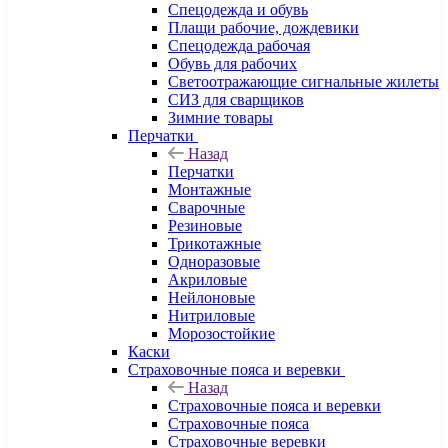
Спецодежда и обувь
Плащи рабочие, дождевики
Спецодежда рабочая
Обувь для рабочих
Светоотражающие сигнальные жилеты
СИЗ для сварщиков
Зимние товары
Перчатки
Назад
Перчатки
Монтажные
Сварочные
Резиновые
Трикотажные
Одноразовые
Акриловые
Нейлоновые
Нитриловые
Морозостойкие
Каски
Страховочные пояса и веревки
Назад
Страховочные пояса и веревки
Страховочные пояса
Страховочные веревки