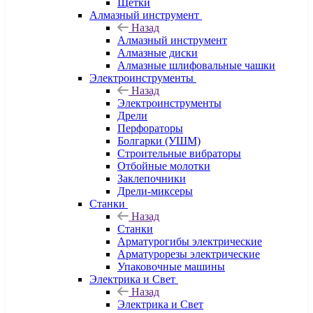
Щетки
Алмазный инструмент
Назад
Алмазный инструмент
Алмазные диски
Алмазные шлифовальные чашки
Электроинструменты
Назад
Электроинструменты
Дрели
Перфораторы
Болгарки (УШМ)
Строительные вибраторы
Отбойные молотки
Заклепочники
Дрели-миксеры
Станки
Назад
Станки
Арматурогибы электрические
Арматурорезы электрические
Упаковочные машины
Электрика и Свет
Назад
Электрика и Свет