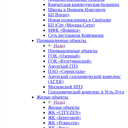
Камчатская краеведческая больница
Школы в Нижнем Новгороде
БЦ Вперед
Новая поликлиника в Свиблове
БЦ iCity (Москва-Сити)
МФК «Botanica»
Сеть ресторанов Кофемания
Промышленные объекты
Назад
Промышленные объекты
ГОК «Озерный»
ГОК «Култуминский»
Амурский ГПЗ
ПАО «Северсталь»
Амурский газохимический комплекс
(АГХК)
Московский НПЗ
Газохимический комплекс в Усть-Луга
Жилые объекты
Назад
Жилые объекты
ЖК «CITYZEN»
ЖК «Береговой»
ЖК «Режиссер»
ЖК «Река»