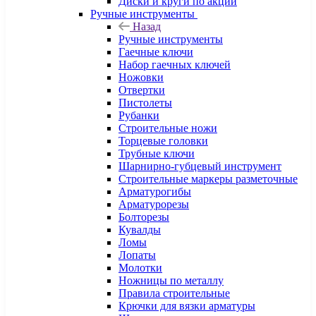
Диски и круги по акции
Ручные инструменты
Назад
Ручные инструменты
Гаечные ключи
Набор гаечных ключей
Ножовки
Отвертки
Пистолеты
Рубанки
Строительные ножи
Торцевые головки
Трубные ключи
Шарнирно-губцевый инструмент
Строительные маркеры разметочные
Арматурогибы
Арматурорезы
Болторезы
Кувалды
Ломы
Лопаты
Молотки
Ножницы по металлу
Правила строительные
Крючки для вязки арматуры