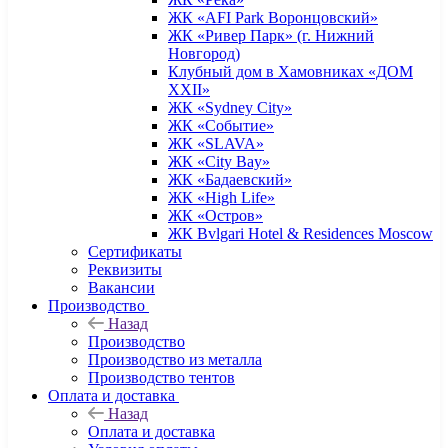
ЖК «AFI Park Воронцовский»
ЖК «Ривер Парк» (г. Нижний
Новгород)
Клубный дом в Хамовниках «ДОМ
XXII»
ЖК «Sydney City»
ЖК «Событие»
ЖК «SLAVA»
ЖК «City Bay»
ЖК «Бадаевский»
ЖК «High Life»
ЖК «Остров»
ЖК Bvlgari Hotel & Residences Moscow
Сертификаты
Реквизиты
Вакансии
Производство
Назад
Производство
Производство из металла
Производство тентов
Оплата и доставка
Назад
Оплата и доставка