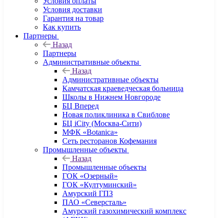
Условия оплаты
Условия доставки
Гарантия на товар
Как купить
Партнеры
Назад
Партнеры
Административные объекты
Назад
Административные объекты
Камчатская краеведческая больница
Школы в Нижнем Новгороде
БЦ Вперед
Новая поликлиника в Свиблове
БЦ iCity (Москва-Сити)
МФК «Botanica»
Сеть ресторанов Кофемания
Промышленные объекты
Назад
Промышленные объекты
ГОК «Озерный»
ГОК «Култуминский»
Амурский ГПЗ
ПАО «Северсталь»
Амурский газохимический комплекс