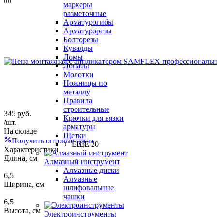
маркеры
разметочные
Арматурогибы
Арматурорезы
Болторезы
Кувалды
Ломы
Лопаты
Молотки
Ножницы по
металлу
Правила
строительные
345
руб.
Крючки для вязки
/шт.
арматуры
На складе
Щетки
Получить оптовые цены
+ ЕЩЕ 20
Характеристики
Длина, см
Алмазный инструмент
—
Алмазные диски
6,5
Алмазные
Ширина, см
шлифовальные
—
чашки
6,5
Высота, см
Электроинструменты