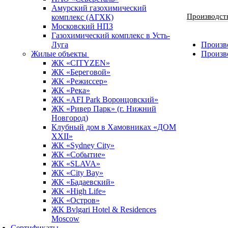
Амурский газохимический
Производст
комплекс (АГХК)
Московский НПЗ
Газохимический комплекс в Усть-
Луга
Произво
Жилые объекты
Произв
ЖК «CITYZEN»
ЖК «Береговой»
ЖК «Режиссер»
ЖК «Река»
ЖК «AFI Park Воронцовский»
ЖК «Ривер Парк» (г. Нижний
Новгород)
Клубный дом в Хамовниках «ДОМ
XXII»
ЖК «Sydney City»
ЖК «Событие»
ЖК «SLAVA»
ЖК «City Bay»
ЖК «Бадаевский»
ЖК «High Life»
ЖК «Остров»
ЖК Bvlgari Hotel & Residences
Moscow
Сертификаты