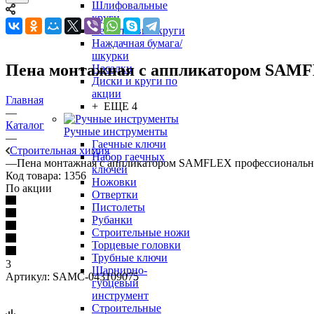
Шлифовальные
круги
Лепестковые круги
Наждачная бумага/
шкурки
Пена монтажная с аппликатором SAMFL
Насадки
Диски и круги по
акции
Главная
+ ЕЩЕ 4
—
Каталог
Ручные инструменты
—
Гаечные ключи
Строительная химия
Набор гаечных
—
Пена монтажная с аппликатором SAMFLEX профессиональна
ключей
Код товара:
1356
Ножовки
По акции
Отвертки
Пистолеты
Рубанки
Строительные ножи
Торцевые головки
Трубные ключи
3
Шарнирно-
Артикул:
SAMC-043109075
губцевый
инструмент
Строительные