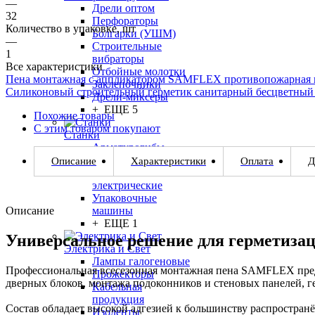
—
Дрели оптом
32
Перфораторы
Количество в упаковке, шт
Болгарки (УШМ)
—
Строительные
1
вибраторы
Все характеристики
Отбойные молотки
Пена монтажная с аппликатором SAMFLEX противопожарная в
Заклепочники
Силиконовый строительный герметик санитарный бесцветный 2
Дрели-миксеры
+ ЕЩЕ 5
Похожие товары
С этим товаром покупают
Станки
Арматурогибы
электрические
Описание
Характеристики
Оплата
Д
Арматурорезы
электрические
Упаковочные
Описание
машины
+ ЕЩЕ 1
Универсальное решение для герметиза
Электрика и Свет
Лампы галогеновые
Профессиональная всесезонная монтажная пена SAMFLEX пред
Прожекторы
дверных блоков, монтажа подоконников и стеновых панелей, ге
Кабельная
продукция
Состав обладает высокой адгезией к большинству распростран
Изоленты