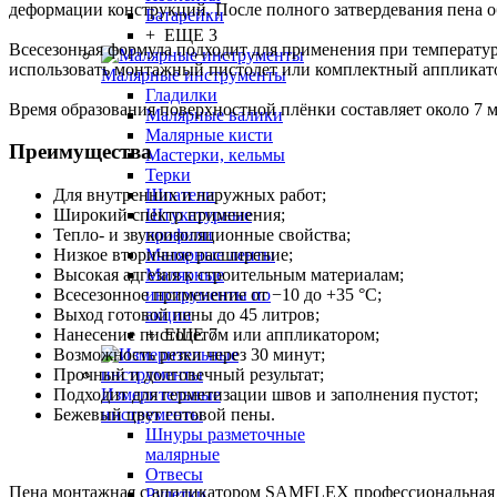
деформации конструкций. После полного затвердевания пена о
Батарейки
+ ЕЩЕ 3
Всесезонная формула подходит для применения при температуре
использовать монтажный пистолет или комплектный аппликат
Малярные инструменты
Гладилки
Время образования поверхностной плёнки составляет около 7 м
Малярные валики
Малярные кисти
Преимущества
Мастерки, кельмы
Терки
Шпатели
Для внутренних и наружных работ;
Штукатурные
Широкий спектр применения;
профили
Тепло- и звукоизоляционные свойства;
Малярные ленты
Низкое вторичное расширение;
Малярные
Высокая адгезия к строительным материалам;
инструменты по
Всесезонное применение от −10 до +35 °C;
акции
Выход готовой пены до 45 литров;
+ ЕЩЕ 7
Нанесение пистолетом или аппликатором;
Возможность резки через 30 минут;
Прочный и долговечный результат;
Измерительные
Подходит для герметизации швов и заполнения пустот;
инструменты
Бежевый цвет готовой пены.
Шнуры разметочные
малярные
Отвесы
Пена монтажная с аппликатором SAMFLEX профессиональная все
Рулетки