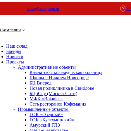
zakaz@samgrupp.ru
г.
О компании
Наш склад
Бренды
Новости
Проекты
Административные объекты
Камчатская краеведческая больница
Школы в Нижнем Новгороде
БЦ Вперед
Новая поликлиника в Свиблове
БЦ iCity (Москва-Сити)
МФК «Botanica»
Сеть ресторанов Кофемания
Промышленные объекты
ГОК «Озерный»
ГОК «Култуминский»
Амурский ГПЗ
ПАО «Северсталь»