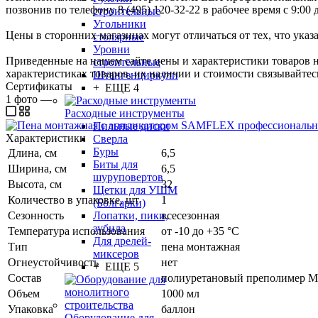
позвонив по телефону 8 (495) 120-32-22 в рабочее время с 9:00 д
строительные
Угольники
Цены в сторонних магазинах могут отличаться от тех, что указ
столярные
Уровни
Приведенные на нашем сайте цены и характеристики товаров 
строительные
характеристиках товаров, их наличии и стоимости связывайте
Штангенциркули
Сертификаты
+ ЕЩЕ 4
1
фото
—
Расходные инструменты
Пильные диски
Характеристики
Сверла
Буры
Длина, см
6,5
Биты для
Ширина, см
6,5
шуруповертов
Высота, см
32
Щетки для УШМ
Количество в упаковке, шт
1
(Болгарки)
Лопатки, пики,
Сезонность
всесезонная
зубила
Температура использования
от -10 до +35 °C
Для дрелей-
Тип
пена монтажная
миксеров
Огнеустойчивость
нет
+ ЕЩЕ 5
Состав
полиуретановый преполимер МД
Объем
1000 мл
Упаковка
баллон
Оборудование для