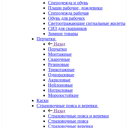
Спецодежда и обувь
Плащи рабочие, дождевики
Спецодежда рабочая
Обувь для рабочих
Светоотражающие сигнальные жилеты
СИЗ для сварщиков
Зимние товары
Перчатки
Назад
Перчатки
Монтажные
Сварочные
Резиновые
Трикотажные
Одноразовые
Акриловые
Нейлоновые
Нитриловые
Морозостойкие
Каски
Страховочные пояса и веревки
Назад
Страховочные пояса и веревки
Страховочные пояса
Страховочные веревки