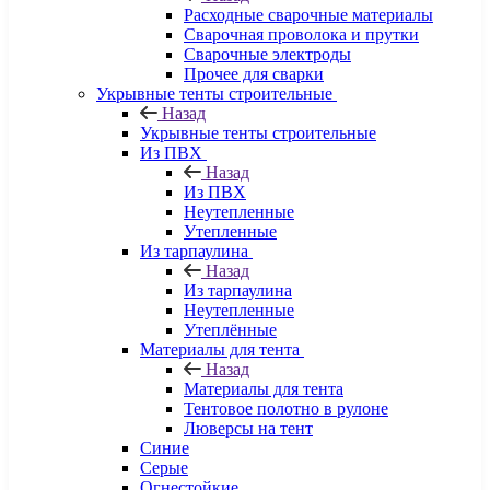
Расходные сварочные материалы
Сварочная проволока и прутки
Сварочные электроды
Прочее для сварки
Укрывные тенты строительные
Назад
Укрывные тенты строительные
Из ПВХ
Назад
Из ПВХ
Неутепленные
Утепленные
Из тарпаулина
Назад
Из тарпаулина
Неутепленные
Утеплённые
Материалы для тента
Назад
Материалы для тента
Тентовое полотно в рулоне
Люверсы на тент
Синие
Серые
Огнестойкие