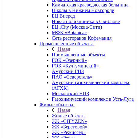
Камчатская краеведческая больница
Школы в Нижнем Новгороде
БЦ Вперед
Новая поликлиника в Свиблове
БЦ iCity (Москва-Сити)
МФК «Botanica»
Сеть ресторанов Кофемания
Промышленные объекты
Назад
Промышленные объекты
ГОК «Озерный»
ГОК «Култуминский»
Амурский ГПЗ
ПАО «Северсталь»
Амурский газохимический комплекс
(АГХК)
Московский НПЗ
Газохимический комплекс в Усть-Луга
Жилые объекты
Назад
Жилые объекты
ЖК «CITYZEN»
ЖК «Береговой»
ЖК «Режиссер»
ЖК «Река»