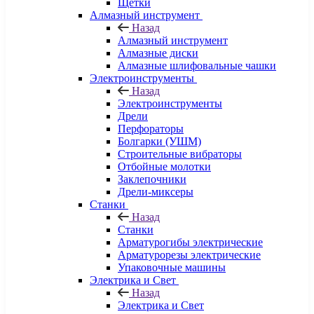
Щетки
Алмазный инструмент
Назад
Алмазный инструмент
Алмазные диски
Алмазные шлифовальные чашки
Электроинструменты
Назад
Электроинструменты
Дрели
Перфораторы
Болгарки (УШМ)
Строительные вибраторы
Отбойные молотки
Заклепочники
Дрели-миксеры
Станки
Назад
Станки
Арматурогибы электрические
Арматурорезы электрические
Упаковочные машины
Электрика и Свет
Назад
Электрика и Свет