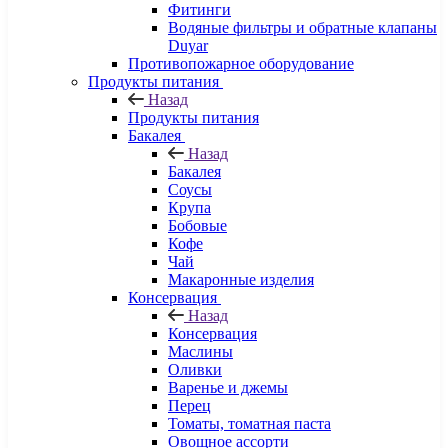
Фитинги
Водяные фильтры и обратные клапаны
Duyar
Противопожарное оборудование
Продукты питания
Назад
Продукты питания
Бакалея
Назад
Бакалея
Соусы
Крупа
Бобовые
Кофе
Чай
Макаронные изделия
Консервация
Назад
Консервация
Маслины
Оливки
Варенье и джемы
Перец
Томаты, томатная паста
Овощное ассорти