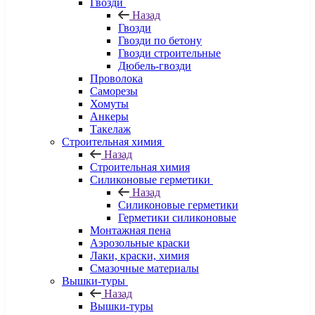
Гвозди
Назад
Гвозди
Гвозди по бетону
Гвозди строительные
Дюбель-гвозди
Проволока
Саморезы
Хомуты
Анкеры
Такелаж
Строительная химия
Назад
Строительная химия
Силиконовые герметики
Назад
Силиконовые герметики
Герметики силиконовые
Монтажная пена
Аэрозольные краски
Лаки, краски, химия
Смазочные материалы
Вышки-туры
Назад
Вышки-туры