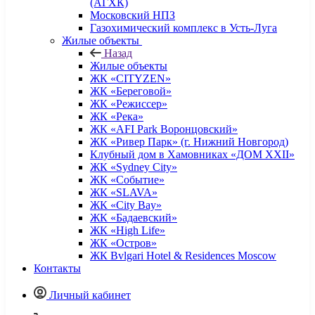
(АГХК)
Московский НПЗ
Газохимический комплекс в Усть-Луга
Жилые объекты
Назад
Жилые объекты
ЖК «CITYZEN»
ЖК «Береговой»
ЖК «Режиссер»
ЖК «Река»
ЖК «AFI Park Воронцовский»
ЖК «Ривер Парк» (г. Нижний Новгород)
Клубный дом в Хамовниках «ДОМ XXII»
ЖК «Sydney City»
ЖК «Событие»
ЖК «SLAVA»
ЖК «City Bay»
ЖК «Бадаевский»
ЖК «High Life»
ЖК «Остров»
ЖК Bvlgari Hotel & Residences Moscow
Контакты
Личный кабинет