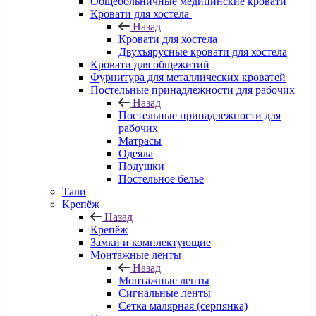
Общебольничные медицинские кровати
Кровати для хостела
Назад
Кровати для хостела
Двухъярусные кровати для хостела
Кровати для общежитий
Фурнитура для металлических кроватей
Постельные принадлежности для рабочих
Назад
Постельные принадлежности для
рабочих
Матрасы
Одеяла
Подушки
Постельное белье
Тали
Крепёж
Назад
Крепёж
Замки и комплектующие
Монтажные ленты
Назад
Монтажные ленты
Сигнальные ленты
Сетка малярная (серпянка)