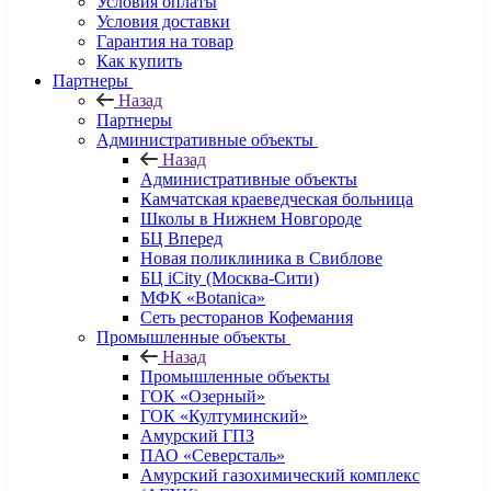
Условия оплаты
Условия доставки
Гарантия на товар
Как купить
Партнеры
Назад
Партнеры
Административные объекты
Назад
Административные объекты
Камчатская краеведческая больница
Школы в Нижнем Новгороде
БЦ Вперед
Новая поликлиника в Свиблове
БЦ iCity (Москва-Сити)
МФК «Botanica»
Сеть ресторанов Кофемания
Промышленные объекты
Назад
Промышленные объекты
ГОК «Озерный»
ГОК «Култуминский»
Амурский ГПЗ
ПАО «Северсталь»
Амурский газохимический комплекс