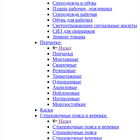
Спецодежда и обувь
Плащи рабочие, дождевики
Спецодежда рабочая
Обувь для рабочих
Светоотражающие сигнальные жилеты
СИЗ для сварщиков
Зимние товары
Перчатки
Назад
Перчатки
Монтажные
Сварочные
Резиновые
Трикотажные
Одноразовые
Акриловые
Нейлоновые
Нитриловые
Морозостойкие
Каски
Страховочные пояса и веревки
Назад
Страховочные пояса и веревки
Страховочные пояса
Страховочные веревки