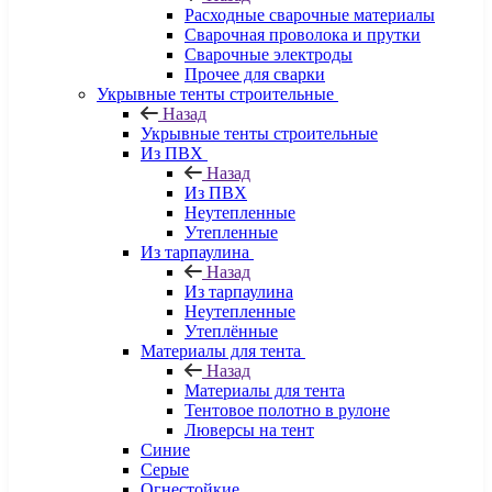
Расходные сварочные материалы
Сварочная проволока и прутки
Сварочные электроды
Прочее для сварки
Укрывные тенты строительные
Назад
Укрывные тенты строительные
Из ПВХ
Назад
Из ПВХ
Неутепленные
Утепленные
Из тарпаулина
Назад
Из тарпаулина
Неутепленные
Утеплённые
Материалы для тента
Назад
Материалы для тента
Тентовое полотно в рулоне
Люверсы на тент
Синие
Серые
Огнестойкие