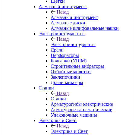
Щетки
Алмазный инструмент
Назад
Алмазный инструмент
Алмазные диски
Алмазные шлифовальные чашки
Электроинструменты
Назад
Электроинструменты
Дрели
Перфораторы
Болгарки (УШМ)
Строительные вибраторы
Отбойные молотки
Заклепочники
Дрели-миксеры
Станки
Назад
Станки
Арматурогибы электрические
Арматурорезы электрические
Упаковочные машины
Электрика и Свет
Назад
Электрика и Свет