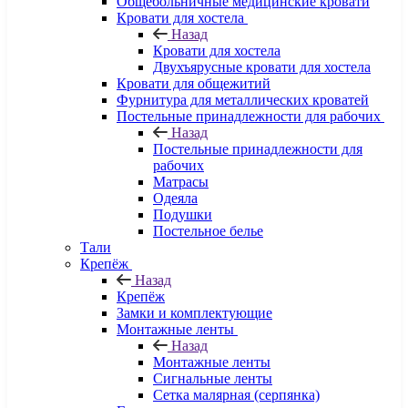
Общебольничные медицинские кровати
Кровати для хостела
Назад
Кровати для хостела
Двухъярусные кровати для хостела
Кровати для общежитий
Фурнитура для металлических кроватей
Постельные принадлежности для рабочих
Назад
Постельные принадлежности для
рабочих
Матрасы
Одеяла
Подушки
Постельное белье
Тали
Крепёж
Назад
Крепёж
Замки и комплектующие
Монтажные ленты
Назад
Монтажные ленты
Сигнальные ленты
Сетка малярная (серпянка)