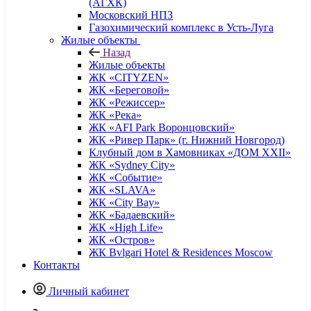
(АГХК)
Московский НПЗ
Газохимический комплекс в Усть-Луга
Жилые объекты
Назад
Жилые объекты
ЖК «CITYZEN»
ЖК «Береговой»
ЖК «Режиссер»
ЖК «Река»
ЖК «AFI Park Воронцовский»
ЖК «Ривер Парк» (г. Нижний Новгород)
Клубный дом в Хамовниках «ДОМ XXII»
ЖК «Sydney City»
ЖК «Событие»
ЖК «SLAVA»
ЖК «City Bay»
ЖК «Бадаевский»
ЖК «High Life»
ЖК «Остров»
ЖК Bvlgari Hotel & Residences Moscow
Контакты
Личный кабинет