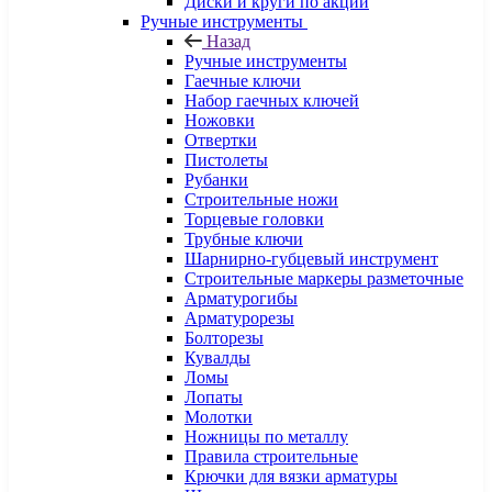
Диски и круги по акции
Ручные инструменты
Назад
Ручные инструменты
Гаечные ключи
Набор гаечных ключей
Ножовки
Отвертки
Пистолеты
Рубанки
Строительные ножи
Торцевые головки
Трубные ключи
Шарнирно-губцевый инструмент
Строительные маркеры разметочные
Арматурогибы
Арматурорезы
Болторезы
Кувалды
Ломы
Лопаты
Молотки
Ножницы по металлу
Правила строительные
Крючки для вязки арматуры