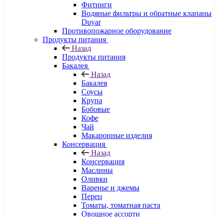
Фитинги
Водяные фильтры и обратные клапаны
Duyar
Противопожарное оборудование
Продукты питания
Назад
Продукты питания
Бакалея
Назад
Бакалея
Соусы
Крупа
Бобовые
Кофе
Чай
Макаронные изделия
Консервация
Назад
Консервация
Маслины
Оливки
Варенье и джемы
Перец
Томаты, томатная паста
Овощное ассорти