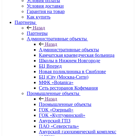
Условия оплаты
Условия доставки
Гарантия на товар
Как купить
Партнеры
Назад
Партнеры
Административные объекты
Назад
Административные объекты
Камчатская краеведческая больница
Школы в Нижнем Новгороде
БЦ Вперед
Новая поликлиника в Свиблове
БЦ iCity (Москва-Сити)
МФК «Botanica»
Сеть ресторанов Кофемания
Промышленные объекты
Назад
Промышленные объекты
ГОК «Озерный»
ГОК «Култуминский»
Амурский ГПЗ
ПАО «Северсталь»
Амурский газохимический комплекс