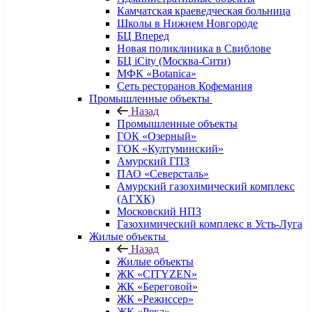
Камчатская краеведческая больница
Школы в Нижнем Новгороде
БЦ Вперед
Новая поликлиника в Свиблове
БЦ iCity (Москва-Сити)
МФК «Botanica»
Сеть ресторанов Кофемания
Промышленные объекты
Назад
Промышленные объекты
ГОК «Озерный»
ГОК «Култуминский»
Амурский ГПЗ
ПАО «Северсталь»
Амурский газохимический комплекс
(АГХК)
Московский НПЗ
Газохимический комплекс в Усть-Луга
Жилые объекты
Назад
Жилые объекты
ЖК «CITYZEN»
ЖК «Береговой»
ЖК «Режиссер»
ЖК «Река»