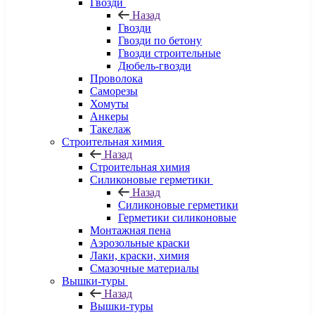
Гвозди
Назад
Гвозди
Гвозди по бетону
Гвозди строительные
Дюбель-гвозди
Проволока
Саморезы
Хомуты
Анкеры
Такелаж
Строительная химия
Назад
Строительная химия
Силиконовые герметики
Назад
Силиконовые герметики
Герметики силиконовые
Монтажная пена
Аэрозольные краски
Лаки, краски, химия
Смазочные материалы
Вышки-туры
Назад
Вышки-туры