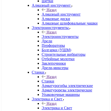
Щетки
Алмазный инструмент
Назад
Алмазный инструмент
Алмазные диски
Алмазные шлифовальные чашки
Электроинструменты
Назад
Электроинструменты
Дрели
Перфораторы
Болгарки (УШМ)
Строительные вибраторы
Отбойные молотки
Заклепочники
Дрели-миксеры
Станки
Назад
Станки
Арматурогибы электрические
Арматурорезы электрические
Упаковочные машины
Электрика и Свет
Назад
Электрика и Свет