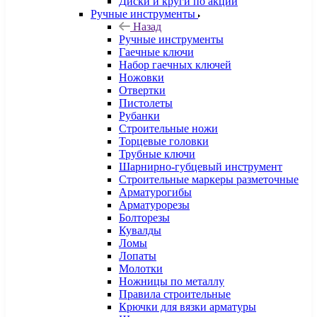
Диски и круги по акции
Ручные инструменты
Назад
Ручные инструменты
Гаечные ключи
Набор гаечных ключей
Ножовки
Отвертки
Пистолеты
Рубанки
Строительные ножи
Торцевые головки
Трубные ключи
Шарнирно-губцевый инструмент
Строительные маркеры разметочные
Арматурогибы
Арматурорезы
Болторезы
Кувалды
Ломы
Лопаты
Молотки
Ножницы по металлу
Правила строительные
Крючки для вязки арматуры