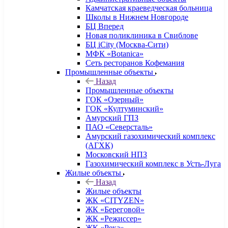
Камчатская краеведческая больница
Школы в Нижнем Новгороде
БЦ Вперед
Новая поликлиника в Свиблове
БЦ iCity (Москва-Сити)
МФК «Botanica»
Сеть ресторанов Кофемания
Промышленные объекты
Назад
Промышленные объекты
ГОК «Озерный»
ГОК «Култуминский»
Амурский ГПЗ
ПАО «Северсталь»
Амурский газохимический комплекс
(АГХК)
Московский НПЗ
Газохимический комплекс в Усть-Луга
Жилые объекты
Назад
Жилые объекты
ЖК «CITYZEN»
ЖК «Береговой»
ЖК «Режиссер»
ЖК «Река»