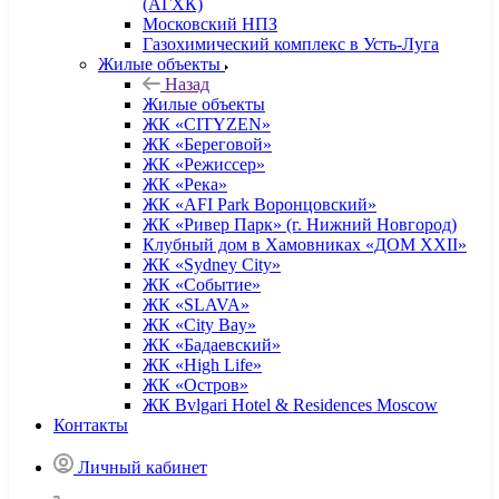
(АГХК)
Московский НПЗ
Газохимический комплекс в Усть-Луга
Жилые объекты
Назад
Жилые объекты
ЖК «CITYZEN»
ЖК «Береговой»
ЖК «Режиссер»
ЖК «Река»
ЖК «AFI Park Воронцовский»
ЖК «Ривер Парк» (г. Нижний Новгород)
Клубный дом в Хамовниках «ДОМ XXII»
ЖК «Sydney City»
ЖК «Событие»
ЖК «SLAVA»
ЖК «City Bay»
ЖК «Бадаевский»
ЖК «High Life»
ЖК «Остров»
ЖК Bvlgari Hotel & Residences Moscow
Контакты
Личный кабинет