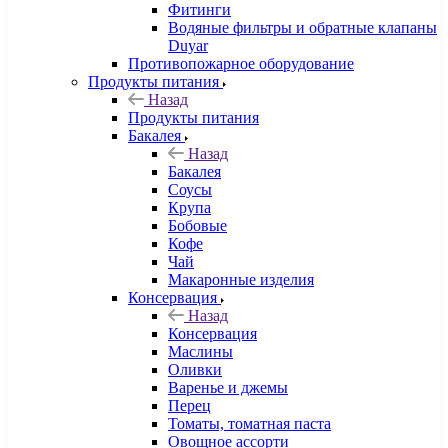
Фитинги
Водяные фильтры и обратные клапаны
Duyar
Противопожарное оборудование
Продукты питания
Назад
Продукты питания
Бакалея
Назад
Бакалея
Соусы
Крупа
Бобовые
Кофе
Чай
Макаронные изделия
Консервация
Назад
Консервация
Маслины
Оливки
Варенье и джемы
Перец
Томаты, томатная паста
Овощное ассорти