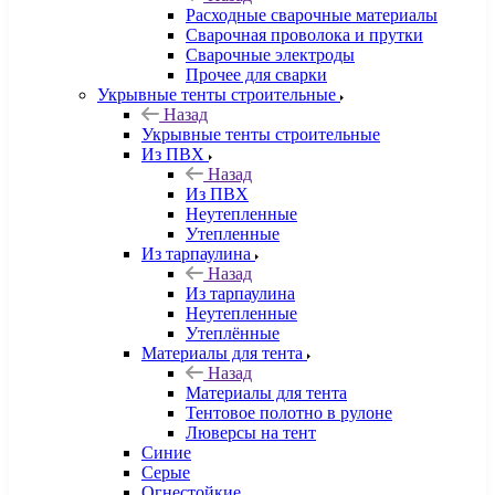
Расходные сварочные материалы
Сварочная проволока и прутки
Сварочные электроды
Прочее для сварки
Укрывные тенты строительные
Назад
Укрывные тенты строительные
Из ПВХ
Назад
Из ПВХ
Неутепленные
Утепленные
Из тарпаулина
Назад
Из тарпаулина
Неутепленные
Утеплённые
Материалы для тента
Назад
Материалы для тента
Тентовое полотно в рулоне
Люверсы на тент
Синие
Серые
Огнестойкие