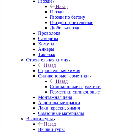
Гвозди
Назад
Гвозди
Гвозди по бетону
Гвозди строительные
Дюбель-гвозди
Проволока
Саморезы
Хомуты
Анкеры
Такелаж
Строительная химия
Назад
Строительная химия
Силиконовые герметики
Назад
Силиконовые герметики
Герметики силиконовые
Монтажная пена
Аэрозольные краски
Лаки, краски, химия
Смазочные материалы
Вышки-туры
Назад
Вышки-туры