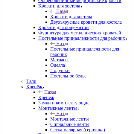
Общебольничные медицинские кровати
Кровати для хостела
Назад
Кровати для хостела
Двухъярусные кровати для хостела
Кровати для общежитий
Фурнитура для металлических кроватей
Постельные принадлежности для рабочих
Назад
Постельные принадлежности для
рабочих
Матрасы
Одеяла
Подушки
Постельное белье
Тали
Крепёж
Назад
Крепёж
Замки и комплектующие
Монтажные ленты
Назад
Монтажные ленты
Сигнальные ленты
Сетка малярная (серпянка)