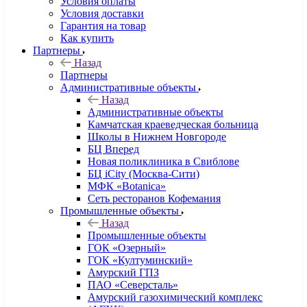
Условия оплаты
Условия доставки
Гарантия на товар
Как купить
Партнеры
Назад
Партнеры
Административные объекты
Назад
Административные объекты
Камчатская краеведческая больница
Школы в Нижнем Новгороде
БЦ Вперед
Новая поликлиника в Свиблове
БЦ iCity (Москва-Сити)
МФК «Botanica»
Сеть ресторанов Кофемания
Промышленные объекты
Назад
Промышленные объекты
ГОК «Озерный»
ГОК «Култуминский»
Амурский ГПЗ
ПАО «Северсталь»
Амурский газохимический комплекс