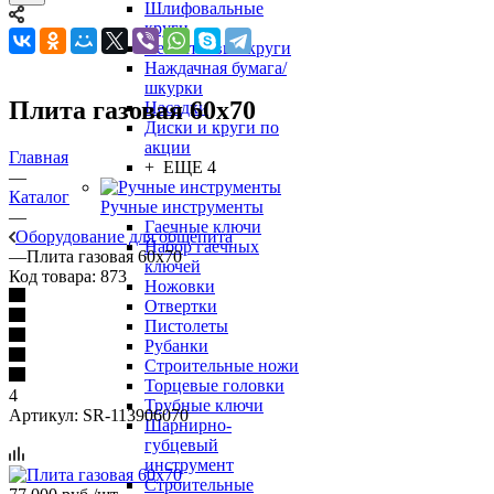
Шлифовальные
круги
Лепестковые круги
Наждачная бумага/
шкурки
Плита газовая 60х70
Насадки
Диски и круги по
акции
Главная
+ ЕЩЕ 4
—
Каталог
Ручные инструменты
—
Гаечные ключи
Оборудование для общепита
Набор гаечных
—
Плита газовая 60х70
ключей
Код товара:
873
Ножовки
Отвертки
Пистолеты
Рубанки
Строительные ножи
Торцевые головки
4
Трубные ключи
Артикул:
SR-113906070
Шарнирно-
губцевый
инструмент
Строительные