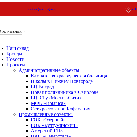
zakaz@samgrupp.ru
г.
О компании
Наш склад
Бренды
Новости
Проекты
Административные объекты
Камчатская краеведческая больница
Школы в Нижнем Новгороде
БЦ Вперед
Новая поликлиника в Свиблове
БЦ iCity (Москва-Сити)
МФК «Botanica»
Сеть ресторанов Кофемания
Промышленные объекты
ГОК «Озерный»
ГОК «Култуминский»
Амурский ГПЗ
ПАО «Северсталь»