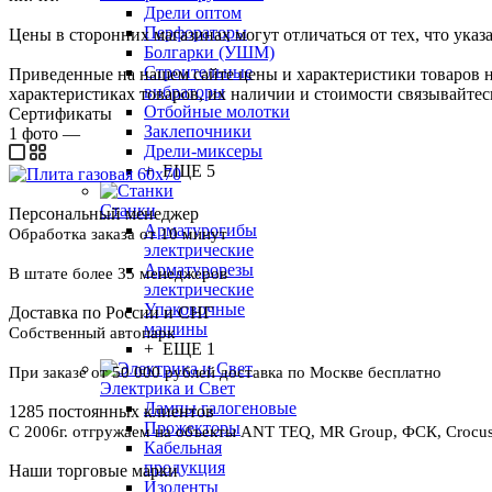
Дрели оптом
Перфораторы
Цены в сторонних магазинах могут отличаться от тех, что указ
Болгарки (УШМ)
Строительные
Приведенные на нашем сайте цены и характеристики товаров 
вибраторы
характеристиках товаров, их наличии и стоимости связывайте
Отбойные молотки
Сертификаты
Заклепочники
1
фото
—
Дрели-миксеры
+ ЕЩЕ 5
Станки
Персональный менеджер
Арматурогибы
Обработка заказа от 10 минут
электрические
Арматурорезы
В штате более 35 менеджеров
электрические
Упаковочные
Доставка по России и СНГ
машины
Собственный автопарк
+ ЕЩЕ 1
При заказе от 50 000 рублей доставка по Москве бесплатно
Электрика и Свет
Лампы галогеновые
1285 постоянных клиентов
Прожекторы
С 2006г. отгружаем на объекты ANT TEQ, MR Group, ФСК, Crocus 
Кабельная
продукция
Наши торговые марки
Изоленты