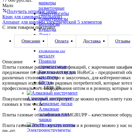
77 000
руб.
/шт.
маркеры
Мало
разметочные
Получить оптовые цены
Арматурогибы
Кран для самовара (большой)
Арматурорезы
Аппарат для шаурмы электрический 5 элементов
Болторезы
С этим товаром покупают
Кувалды
Ломы
Лопаты
Описание
Оплата
Доставка
Отзывы
Молотки
Ножницы по
металлу
Правила
Описание
строительные
Плиты газовые различных модификаций, с жарочными шкафами
Крючки для вязки
предложение по цене и качеству для HoReCa – предприятий об
арматуры
различных столовых, бистро и закусочных, для кейтеринговых
Щетки
кулинарных изделий, для рядовых потребителей, которые хоте
+ ЕЩЕ 20
профессионального оборудования оптом и в розницу, которые х
Алмазный инструмент
Покупателям, которых интересует где можно купить плиту га
Алмазные диски
газовых в том числе.
Алмазные
шлифовальные
Плиты газовые от компании SAMGRUPP – качественное оборуд
чашки
Плита газовая 60х70 - купить оптом и в розницу можно у нас н
Электроинструменты
пн.-пт.