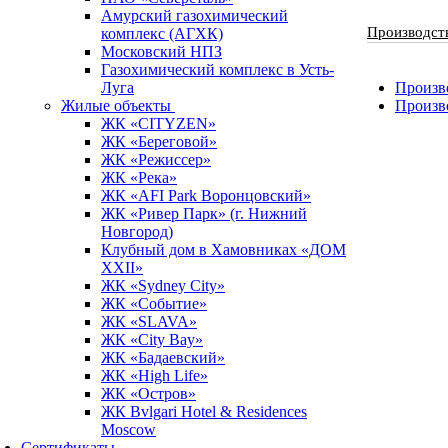
Амурский газохимический
Производст
комплекс (АГХК)
Московский НПЗ
Газохимический комплекс в Усть-
Луга
Произво
Жилые объекты
Произв
ЖК «CITYZEN»
ЖК «Береговой»
ЖК «Режиссер»
ЖК «Река»
ЖК «AFI Park Воронцовский»
ЖК «Ривер Парк» (г. Нижний
Новгород)
Клубный дом в Хамовниках «ДОМ
XXII»
ЖК «Sydney City»
ЖК «Событие»
ЖК «SLAVA»
ЖК «City Bay»
ЖК «Бадаевский»
ЖК «High Life»
ЖК «Остров»
ЖК Bvlgari Hotel & Residences
Moscow
Сертификаты