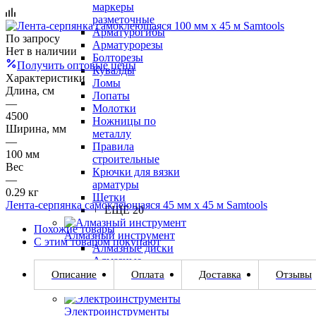
маркеры
разметочные
Арматурогибы
По запросу
Арматурорезы
Нет в наличии
Болторезы
Получить оптовые цены
Кувалды
Характеристики
Ломы
Длина, см
Лопаты
—
Молотки
4500
Ножницы по
Ширина, мм
металлу
—
Правила
100 мм
строительные
Вес
Крючки для вязки
—
арматуры
0.29 кг
Щетки
Лента-серпянка самоклеющаяся 45 мм х 45 м Samtools
+ ЕЩЕ 20
Похожие товары
Алмазный инструмент
С этим товаром покупают
Алмазные диски
Алмазные
шлифовальные
Описание
Оплата
Доставка
Отзывы
чашки
Электроинструменты