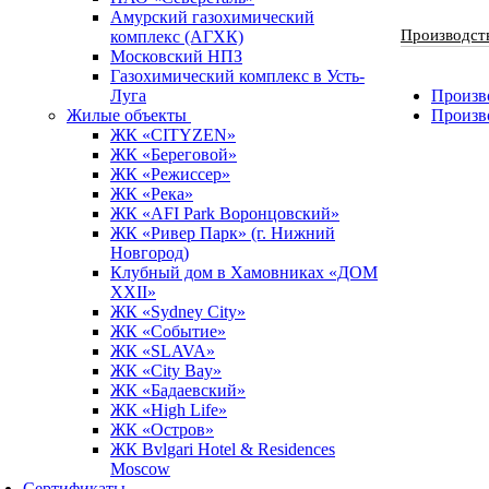
Амурский газохимический
Производст
комплекс (АГХК)
Московский НПЗ
Газохимический комплекс в Усть-
Луга
Произво
Жилые объекты
Произв
ЖК «CITYZEN»
ЖК «Береговой»
ЖК «Режиссер»
ЖК «Река»
ЖК «AFI Park Воронцовский»
ЖК «Ривер Парк» (г. Нижний
Новгород)
Клубный дом в Хамовниках «ДОМ
XXII»
ЖК «Sydney City»
ЖК «Событие»
ЖК «SLAVA»
ЖК «City Bay»
ЖК «Бадаевский»
ЖК «High Life»
ЖК «Остров»
ЖК Bvlgari Hotel & Residences
Moscow
Сертификаты