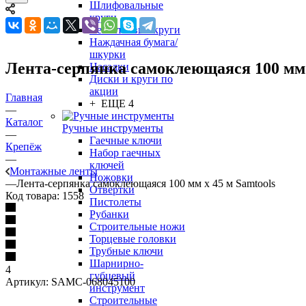
Шлифовальные
круги
Лепестковые круги
Наждачная бумага/
шкурки
Лента-серпянка самоклеющаяся 100 мм 
Насадки
Диски и круги по
акции
Главная
+ ЕЩЕ 4
—
Каталог
Ручные инструменты
—
Гаечные ключи
Крепёж
Набор гаечных
—
ключей
Монтажные ленты
Ножовки
—
Лента-серпянка самоклеющаяся 100 мм х 45 м Samtools
Отвертки
Код товара:
1558
Пистолеты
Рубанки
Строительные ножи
Торцевые головки
Трубные ключи
Шарнирно-
4
губцевый
Артикул:
SAMC-068045100
инструмент
Строительные