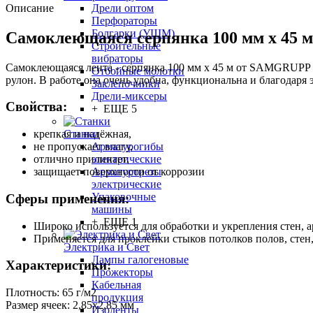
Описание
Дрели оптом
Перфораторы
Болгарки (УШМ)
Самоклеющаяся серпянка 100 мм х 45 м
Строительные
вибраторы
Самоклеющаяся лента - серпянка 100 мм х 45 м от SAMGRUPP - 
Отбойные молотки
рулон. В работе она очень удобна, функциональна и благодаря
Заклепочники
Дрели-миксеры
Свойства:
+ ЕЩЕ 5
Станки
крепкая и надёжная,
Арматурогибы
не пропускает влагу,
электрические
отлично прилипает,
Арматурорезы
защищает поверхности от коррозии
электрические
Упаковочные
Сферы применения:
машины
+ ЕЩЕ 1
Широко используется для обработки и укрепления стен, 
Применяется для проклейки стыков потолков полов, стен,
Электрика и Свет
Лампы галогеновые
Характеристики:
Прожекторы
Кабельная
Плотность: 65 г/м2
продукция
Размер ячеек: 2,85х2,85 мм
Изоленты