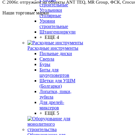
С 2006г. отгружаем на объекты ANT TEQ, MR Group, ФСК, Crocus 
строительные
Угольники
Наши торговые марки
столярные
Уровни
строительные
Штангенциркули
+ ЕЩЕ 4
Расходные инструменты
Пильные диски
Сверла
Буры
Биты для
шуруповертов
Щетки для УШМ
(Болгарки)
Лопатки, пики,
зубила
Для дрелей-
миксеров
+ ЕЩЕ 5
Оборудование для