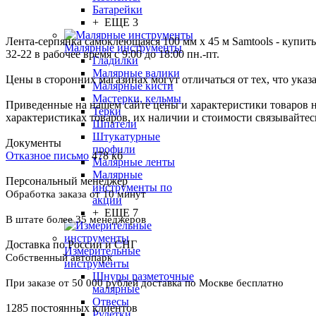
Батарейки
+ ЕЩЕ 3
Лента-серпянка самоклеющаяся 100 мм х 45 м Samtools - купить
Малярные инструменты
32-22 в рабочее время с 9:00 до 18:00 пн.-пт.
Гладилки
Малярные валики
Цены в сторонних магазинах могут отличаться от тех, что указ
Малярные кисти
Мастерки, кельмы
Приведенные на нашем сайте цены и характеристики товаров 
Терки
характеристиках товаров, их наличии и стоимости связывайте
Шпатели
Штукатурные
Документы
профили
Отказное письмо
478 кб
Малярные ленты
Малярные
Персональный менеджер
инструменты по
Обработка заказа от 10 минут
акции
+ ЕЩЕ 7
В штате более 35 менеджеров
Доставка по России и СНГ
Измерительные
Собственный автопарк
инструменты
Шнуры разметочные
При заказе от 50 000 рублей доставка по Москве бесплатно
малярные
Отвесы
1285 постоянных клиентов
Рулетки