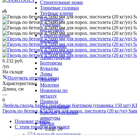
Строительные ножи
Торцевые головки
Трубные ключи
Шарнирно-
губцевый
инструмент
Строительные
маркеры
разметочные
Арматурогибы
Арматурорезы
6 232
руб.
Болторезы
/уп.
Кувалды
На складе
Ломы
Получить оптовые цены
Лопаты
Характеристики
Молотки
Длина, см
Ножницы по
—
металлу
6
Правила
Дюбель-гвоздь 6х60 с потайным бортиком (упаковка 150 шт)
строительные
Гвоздь по бетону 4,5х50 мм для порох. пистолета (20 кг/уп) Sam
Крючки для вязки
арматуры
Похожие товары
Щетки
С этим товаром покупают
+ ЕЩЕ 20