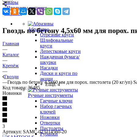
товары
Продукты питания
Прочее
Гвоздь по бетону 4,5х60 мм для порох. п
Абразивы
Отрезные круги
Шлифовальные
Главная
круги
—
Лепестковые круги
Каталог
Наждачная бумага/
—
шкурки
Крепёж
Насадки
—
Диски и круги по
Гвозди
акции
—
Гвоздь по бетону 4,5х60 мм для порох. пистолета (20 кг/уп) S
+ ЕЩЕ 4
Код товара:
36485
Новинки
Ручные инструменты
Гаечные ключи
Набор гаечных
ключей
Ножовки
Отвертки
3
Пистолеты
Артикул:
SAMC-023114560-20
Рубанки