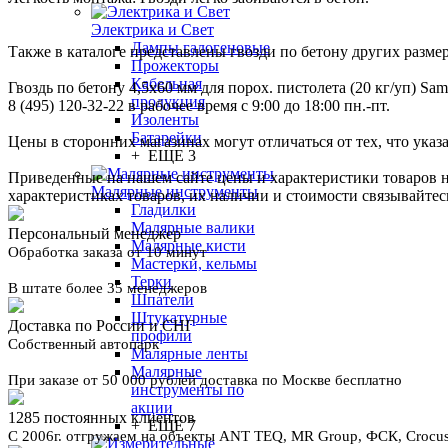
Электрика и Свет
Лампы галогеновые
Также в каталоге представлены гвозди по бетону других размер
Прожекторы
Кабельная
Гвоздь по бетону 4,5х60 мм для порох. пистолета (20 кг/уп) Sa
продукция
8 (495) 120-32-22 в рабочее время с 9:00 до 18:00 пн.-пт.
Изоленты
Батарейки
Цены в сторонних магазинах могут отличаться от тех, что указ
+ ЕЩЕ 3
Приведенные на нашем сайте цены и характеристики товаров 
Малярные инструменты
характеристиках товаров, их наличии и стоимости связывайте
Гладилки
Малярные валики
Персональный менеджер
Малярные кисти
Обработка заказа от 10 минут
Мастерки, кельмы
Терки
В штате более 35 менеджеров
Шпатели
Штукатурные
Доставка по России и СНГ
профили
Собственный автопарк
Малярные ленты
Малярные
При заказе от 50 000 рублей доставка по Москве бесплатно
инструменты по
акции
1285 постоянных клиентов
+ ЕЩЕ 7
С 2006г. отгружаем на объекты ANT TEQ, MR Group, ФСК, Crocus 