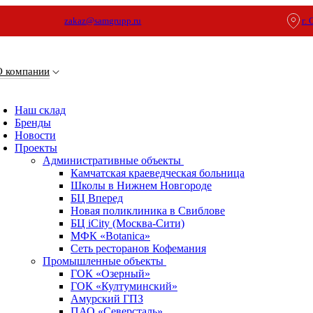
zakaz@samgrupp.ru
г.
О компании
Наш склад
Бренды
Новости
Проекты
Административные объекты
Камчатская краеведческая больница
Школы в Нижнем Новгороде
БЦ Вперед
Новая поликлиника в Свиблове
БЦ iCity (Москва-Сити)
МФК «Botanica»
Сеть ресторанов Кофемания
Промышленные объекты
ГОК «Озерный»
ГОК «Култуминский»
Амурский ГПЗ
ПАО «Северсталь»