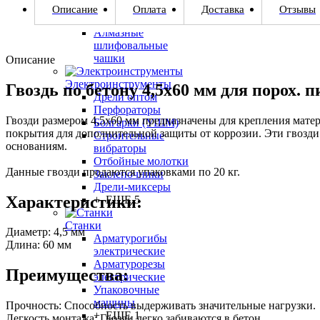
Алмазный инструмент
Описание
Оплата
Доставка
Отзывы
Алмазные диски
Алмазные
шлифовальные
чашки
Описание
Электроинструменты
Гвоздь по бетону 4,5х60 мм для порох. п
Дрели оптом
Перфораторы
Гвозди размером 4,5х60 мм предназначены для крепления мате
Болгарки (УШМ)
покрытия для дополнительной защиты от коррозии. Эти гвозди
Строительные
основаниям.
вибраторы
Отбойные молотки
Данные гвозди продаются упаковками по 20 кг.
Заклепочники
Дрели-миксеры
Характеристики:
+ ЕЩЕ 5
Станки
Диаметр: 4,5 мм
Арматурогибы
Длина: 60 мм
электрические
Арматурорезы
Преимущества:
электрические
Упаковочные
машины
Прочность: Способность выдерживать значительные нагрузки.
+ ЕЩЕ 1
Легкость монтажа: Гвозди легко забиваются в бетон.