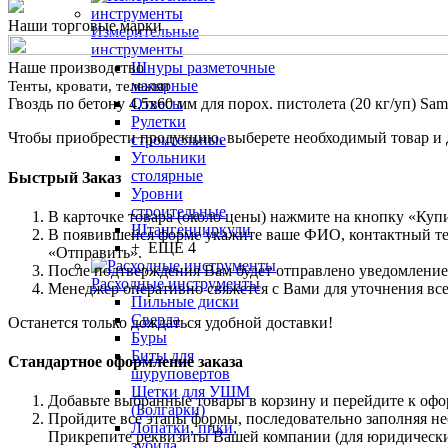
Наши торговые марки
Измерительные
инструменты
Шнуры разметочные
Наше производство
малярные
Тенты, кровати, тележки
Отвесы
Гвоздь по бетону 4,5х60 мм для порох. пистолета (20 кг/уп) Samt
Рулетки
Чтобы приобрести продукцию, выберете необходимый товар и до
строительные
Угольники
столярные
Быстрый Заказ
Уровни
строительные
В карточке товара (около цены) нажмите на кнопку «Купи
Штангенциркули
В появившейся форме укажите ваше ФИО, контактный тел
+ ЕЩЕ 4
«Отправить».
После подтверждения Вам будет отправлено уведомление
Расходные инструменты
Менеджер оперативно свяжется с Вами для уточнения всех
Пильные диски
Сверла
Останется только дождаться удобной доставки!
Буры
Биты для
Стандартное оформление заказа
шуруповертов
Щетки для УШМ
Добавьте выбранные товары в корзину и перейдите к оф
(Болгарки)
Пройдите все этапы формы, последовательно заполняя н
Лопатки, пики,
Прикрепите реквизиты Вашей компании (для юридически
зубила