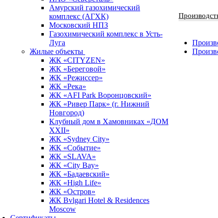
Амурский газохимический
Производст
комплекс (АГХК)
Московский НПЗ
Газохимический комплекс в Усть-
Луга
Произво
Жилые объекты
Произв
ЖК «CITYZEN»
ЖК «Береговой»
ЖК «Режиссер»
ЖК «Река»
ЖК «AFI Park Воронцовский»
ЖК «Ривер Парк» (г. Нижний
Новгород)
Клубный дом в Хамовниках «ДОМ
XXII»
ЖК «Sydney City»
ЖК «Событие»
ЖК «SLAVA»
ЖК «City Bay»
ЖК «Бадаевский»
ЖК «High Life»
ЖК «Остров»
ЖК Bvlgari Hotel & Residences
Moscow
Сертификаты