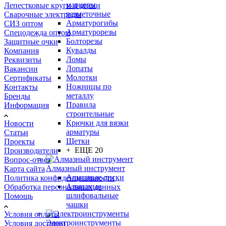
маркеры
Лепестковые круги и диски
разметочные
Сварочные электроды
Арматурогибы
СИЗ оптом
Арматурорезы
Спецодежда оптом
Болторезы
Защитные очки
Кувалды
Компания
Ломы
Реквизиты
Лопаты
Вакансии
Молотки
Сертификаты
Ножницы по
Контакты
металлу
Бренды
Правила
Информация
строительные
Крючки для вязки
Новости
арматуры
Статьи
Щетки
Проекты
+ ЕЩЕ 20
Производители
Вопрос-ответ
Алмазный инструмент
Карта сайта
Алмазные диски
Политика конфиденциальности
Алмазные
Обработка персональных данных
шлифовальные
Помощь
чашки
Условия оплаты
Электроинструменты
Условия доставки