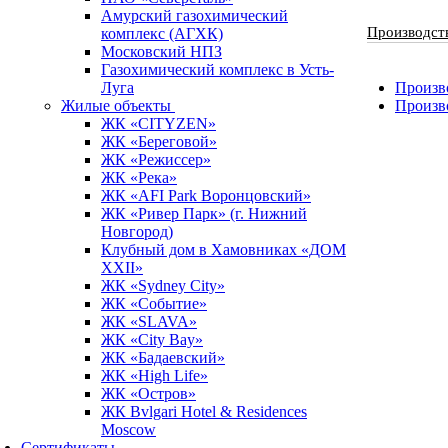
Амурский газохимический
Производст
комплекс (АГХК)
Московский НПЗ
Газохимический комплекс в Усть-
Луга
Произво
Жилые объекты
Произв
ЖК «CITYZEN»
ЖК «Береговой»
ЖК «Режиссер»
ЖК «Река»
ЖК «AFI Park Воронцовский»
ЖК «Ривер Парк» (г. Нижний
Новгород)
Клубный дом в Хамовниках «ДОМ
XXII»
ЖК «Sydney City»
ЖК «Событие»
ЖК «SLAVA»
ЖК «City Bay»
ЖК «Бадаевский»
ЖК «High Life»
ЖК «Остров»
ЖК Bvlgari Hotel & Residences
Moscow
Сертификаты