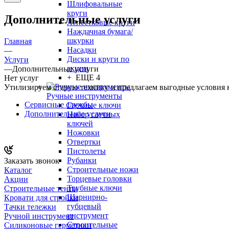
Шлифовальные
круги
Дополнительные услуги
Лепестковые круги
Наждачная бумага/
шкурки
Главная
Насадки
—
Диски и круги по
Услуги
акции
—
Дополнительные услуги
+ ЕЩЕ 4
Нет услуг
Утилизируем старую технику и предлагаем выгодные условия 
Ручные инструменты
Сервисные службы
Гаечные ключи
Дополнительные услуги
Набор гаечных
ключей
Ножовки
Отвертки
Пистолеты
Рубанки
Заказать звонок
Строительные ножи
Каталог
Торцевые головки
Акции
Трубные ключи
Строительные тенты
Шарнирно-
Кровати для стройки
губцевый
Тачки тележки
инструмент
Ручной инструмент
Строительные
Силиконовые герметики