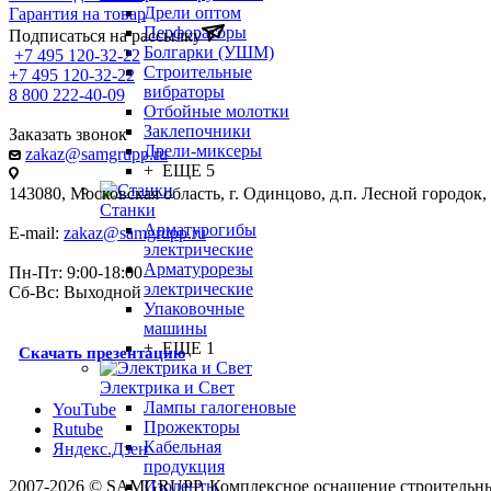
Дрели оптом
Гарантия на товар
Перфораторы
Подписаться на рассылку
Болгарки (УШМ)
+7 495 120-32-22
Строительные
+7 495 120-32-22
вибраторы
8 800 222-40-09
Отбойные молотки
Заклепочники
Заказать звонок
Дрели-миксеры
zakaz@samgrupp.ru
+ ЕЩЕ 5
143080, Mосковская область, г. Одинцово, д.п. Лесной городок, у
Станки
Арматурогибы
E-mail:
zakaz@samgrupp.ru
электрические
Арматурорезы
Пн-Пт: 9:00-18:00
электрические
Сб-Вс: Выходной
Упаковочные
машины
+ ЕЩЕ 1
Скачать презентацию
Электрика и Свет
Лампы галогеновые
YouTube
Прожекторы
Rutube
Кабельная
Яндекс.Дзен
продукция
2007-2026 © SAMGRUPP. Комплексное оснащение строительны
Изоленты