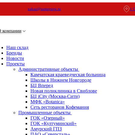
zakaz@samgrupp.ru
г.
О компании
Наш склад
Бренды
Новости
Проекты
Административные объекты
Камчатская краеведческая больница
Школы в Нижнем Новгороде
БЦ Вперед
Новая поликлиника в Свиблове
БЦ iCity (Москва-Сити)
МФК «Botanica»
Сеть ресторанов Кофемания
Промышленные объекты
ГОК «Озерный»
ГОК «Култуминский»
Амурский ГПЗ
ПАО «Северсталь»