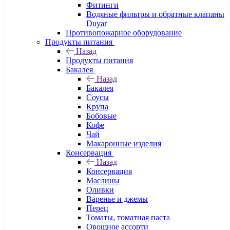
Фитинги
Водяные фильтры и обратные клапаны
Duyar
Противопожарное оборудование
Продукты питания
Назад
Продукты питания
Бакалея
Назад
Бакалея
Соусы
Крупа
Бобовые
Кофе
Чай
Макаронные изделия
Консервация
Назад
Консервация
Маслины
Оливки
Варенье и джемы
Перец
Томаты, томатная паста
Овощное ассорти