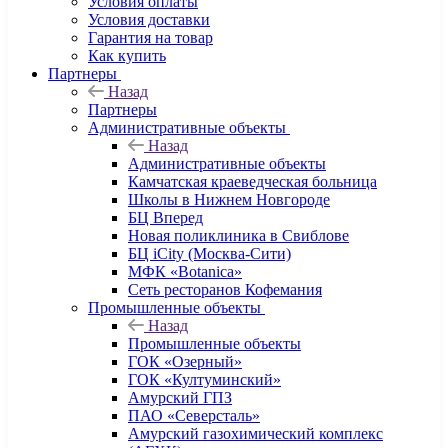
Условия оплаты
Условия доставки
Гарантия на товар
Как купить
Партнеры
Назад
Партнеры
Административные объекты
Назад
Административные объекты
Камчатская краеведческая больница
Школы в Нижнем Новгороде
БЦ Вперед
Новая поликлиника в Свиблове
БЦ iCity (Москва-Сити)
МФК «Botanica»
Сеть ресторанов Кофемания
Промышленные объекты
Назад
Промышленные объекты
ГОК «Озерный»
ГОК «Култуминский»
Амурский ГПЗ
ПАО «Северсталь»
Амурский газохимический комплекс