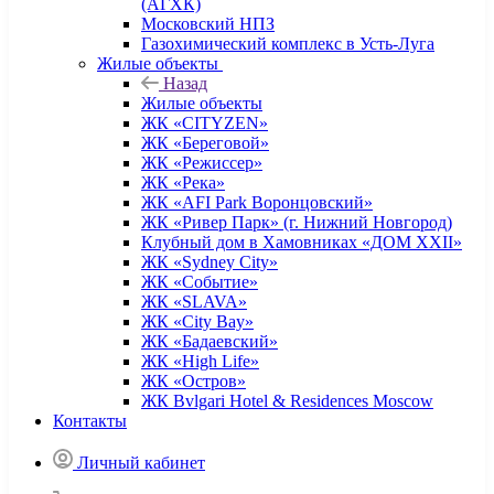
(АГХК)
Московский НПЗ
Газохимический комплекс в Усть-Луга
Жилые объекты
Назад
Жилые объекты
ЖК «CITYZEN»
ЖК «Береговой»
ЖК «Режиссер»
ЖК «Река»
ЖК «AFI Park Воронцовский»
ЖК «Ривер Парк» (г. Нижний Новгород)
Клубный дом в Хамовниках «ДОМ XXII»
ЖК «Sydney City»
ЖК «Событие»
ЖК «SLAVA»
ЖК «City Bay»
ЖК «Бадаевский»
ЖК «High Life»
ЖК «Остров»
ЖК Bvlgari Hotel & Residences Moscow
Контакты
Личный кабинет