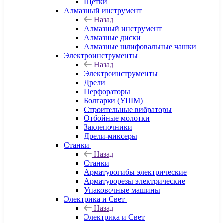
Щетки
Алмазный инструмент
Назад
Алмазный инструмент
Алмазные диски
Алмазные шлифовальные чашки
Электроинструменты
Назад
Электроинструменты
Дрели
Перфораторы
Болгарки (УШМ)
Строительные вибраторы
Отбойные молотки
Заклепочники
Дрели-миксеры
Станки
Назад
Станки
Арматурогибы электрические
Арматурорезы электрические
Упаковочные машины
Электрика и Свет
Назад
Электрика и Свет