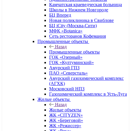
Камчатская краеведческая больница
Школы в Нижнем Новгороде
БЦ Вперед
Новая поликлиника в Свиблове
БЦ iCity (Москва-Сити)
МФК «Botanica»
Сеть ресторанов Кофемания
Промышленные объекты
Назад
Промышленные объекты
ГОК «Озерный»
ГОК «Култуминский»
Амурский ГПЗ
ПАО «Северсталь»
Амурский газохимический комплекс
(АГХК)
Московский НПЗ
Газохимический комплекс в Усть-Луга
Жилые объекты
Назад
Жилые объекты
ЖК «CITYZEN»
ЖК «Береговой»
ЖК «Режиссер»
ЖК «Река»