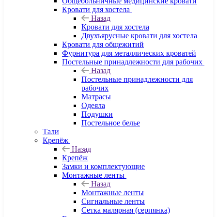
Общебольничные медицинские кровати
Кровати для хостела
Назад
Кровати для хостела
Двухъярусные кровати для хостела
Кровати для общежитий
Фурнитура для металлических кроватей
Постельные принадлежности для рабочих
Назад
Постельные принадлежности для
рабочих
Матрасы
Одеяла
Подушки
Постельное белье
Тали
Крепёж
Назад
Крепёж
Замки и комплектующие
Монтажные ленты
Назад
Монтажные ленты
Сигнальные ленты
Сетка малярная (серпянка)