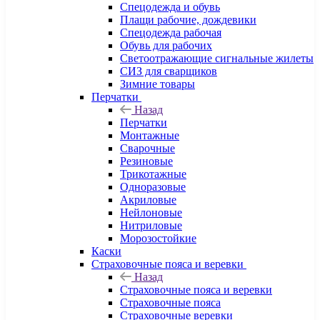
Спецодежда и обувь
Плащи рабочие, дождевики
Спецодежда рабочая
Обувь для рабочих
Светоотражающие сигнальные жилеты
СИЗ для сварщиков
Зимние товары
Перчатки
Назад
Перчатки
Монтажные
Сварочные
Резиновые
Трикотажные
Одноразовые
Акриловые
Нейлоновые
Нитриловые
Морозостойкие
Каски
Страховочные пояса и веревки
Назад
Страховочные пояса и веревки
Страховочные пояса
Страховочные веревки