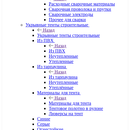
Расходные сварочные материалы
Сварочная проволока и прутки
Сварочные электроды
Прочее для сварки
Укрывные тенты строительные
Назад
Укрывные тенты строительные
Из ПВХ
Назад
Из ПВХ
Неутепленные
Утепленные
Из тарпаулина
Назад
Из тарпаулина
Неутепленные
Утеплённые
Материалы для тента
Назад
Материалы для тента
Тентовое полотно в рулоне
Люверсы на тент
Синие
Серые
Огнестойкие