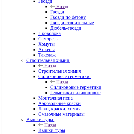
Гвозди
Назад
Гвозди
Гвозди по бетону
Гвозди строительные
Дюбель-гвозди
Проволока
Саморезы
Хомуты
Анкеры
Такелаж
Строительная химия
Назад
Строительная химия
Силиконовые герметики
Назад
Силиконовые герметики
Герметики силиконовые
Монтажная пена
Аэрозольные краски
Лаки, краски, химия
Смазочные материалы
Вышки-туры
Назад
Вышки-туры