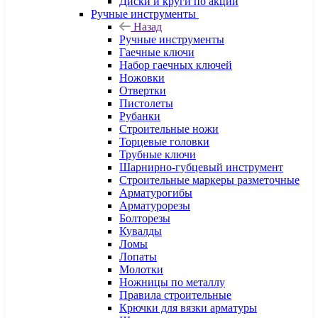
Диски и круги по акции
Ручные инструменты
Назад
Ручные инструменты
Гаечные ключи
Набор гаечных ключей
Ножовки
Отвертки
Пистолеты
Рубанки
Строительные ножи
Торцевые головки
Трубные ключи
Шарнирно-губцевый инструмент
Строительные маркеры разметочные
Арматурогибы
Арматурорезы
Болторезы
Кувалды
Ломы
Лопаты
Молотки
Ножницы по металлу
Правила строительные
Крючки для вязки арматуры