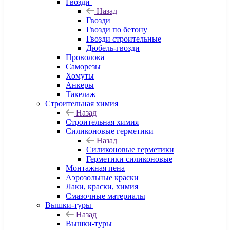
Гвозди
Назад
Гвозди
Гвозди по бетону
Гвозди строительные
Дюбель-гвозди
Проволока
Саморезы
Хомуты
Анкеры
Такелаж
Строительная химия
Назад
Строительная химия
Силиконовые герметики
Назад
Силиконовые герметики
Герметики силиконовые
Монтажная пена
Аэрозольные краски
Лаки, краски, химия
Смазочные материалы
Вышки-туры
Назад
Вышки-туры