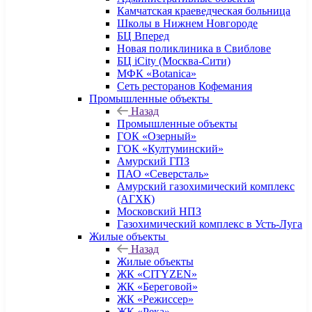
Камчатская краеведческая больница
Школы в Нижнем Новгороде
БЦ Вперед
Новая поликлиника в Свиблове
БЦ iCity (Москва-Сити)
МФК «Botanica»
Сеть ресторанов Кофемания
Промышленные объекты
Назад
Промышленные объекты
ГОК «Озерный»
ГОК «Култуминский»
Амурский ГПЗ
ПАО «Северсталь»
Амурский газохимический комплекс
(АГХК)
Московский НПЗ
Газохимический комплекс в Усть-Луга
Жилые объекты
Назад
Жилые объекты
ЖК «CITYZEN»
ЖК «Береговой»
ЖК «Режиссер»
ЖК «Река»