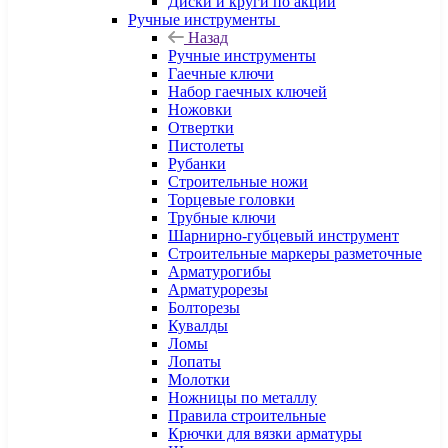
Диски и круги по акции
Ручные инструменты
Назад
Ручные инструменты
Гаечные ключи
Набор гаечных ключей
Ножовки
Отвертки
Пистолеты
Рубанки
Строительные ножи
Торцевые головки
Трубные ключи
Шарнирно-губцевый инструмент
Строительные маркеры разметочные
Арматурогибы
Арматурорезы
Болторезы
Кувалды
Ломы
Лопаты
Молотки
Ножницы по металлу
Правила строительные
Крючки для вязки арматуры