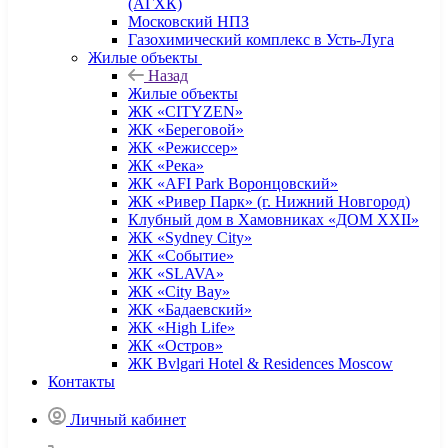
(АГХК)
Московский НПЗ
Газохимический комплекс в Усть-Луга
Жилые объекты
Назад
Жилые объекты
ЖК «CITYZEN»
ЖК «Береговой»
ЖК «Режиссер»
ЖК «Река»
ЖК «AFI Park Воронцовский»
ЖК «Ривер Парк» (г. Нижний Новгород)
Клубный дом в Хамовниках «ДОМ XXII»
ЖК «Sydney City»
ЖК «Событие»
ЖК «SLAVA»
ЖК «City Bay»
ЖК «Бадаевский»
ЖК «High Life»
ЖК «Остров»
ЖК Bvlgari Hotel & Residences Moscow
Контакты
Личный кабинет