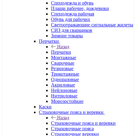
Спецодежда и обувь
Плащи рабочие, дождевики
Спецодежда рабочая
Обувь для рабочих
Светоотражающие сигнальные жилеты
СИЗ для сварщиков
Зимние товары
Перчатки
Назад
Перчатки
Монтажные
Сварочные
Резиновые
Трикотажные
Одноразовые
Акриловые
Нейлоновые
Нитриловые
Морозостойкие
Каски
Страховочные пояса и веревки
Назад
Страховочные пояса и веревки
Страховочные пояса
Страховочные веревки