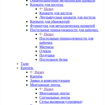
Общебольничные медицинские кровати
Кровати для хостела
Назад
Кровати для хостела
Двухъярусные кровати для хостела
Кровати для общежитий
Фурнитура для металлических кроватей
Постельные принадлежности для рабочих
Назад
Постельные принадлежности для
рабочих
Матрасы
Одеяла
Подушки
Постельное белье
Тали
Крепёж
Назад
Крепёж
Замки и комплектующие
Монтажные ленты
Назад
Монтажные ленты
Сигнальные ленты
Сетка малярная (серпянка)