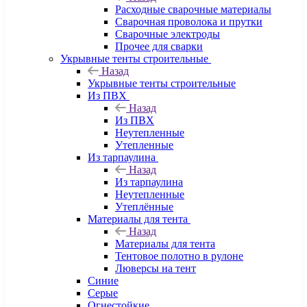
Расходные сварочные материалы
Сварочная проволока и прутки
Сварочные электроды
Прочее для сварки
Укрывные тенты строительные
Назад
Укрывные тенты строительные
Из ПВХ
Назад
Из ПВХ
Неутепленные
Утепленные
Из тарпаулина
Назад
Из тарпаулина
Неутепленные
Утеплённые
Материалы для тента
Назад
Материалы для тента
Тентовое полотно в рулоне
Люверсы на тент
Синие
Серые
Огнестойкие