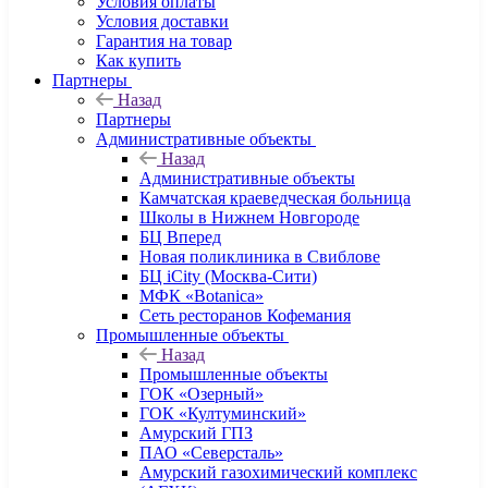
Условия оплаты
Условия доставки
Гарантия на товар
Как купить
Партнеры
Назад
Партнеры
Административные объекты
Назад
Административные объекты
Камчатская краеведческая больница
Школы в Нижнем Новгороде
БЦ Вперед
Новая поликлиника в Свиблове
БЦ iCity (Москва-Сити)
МФК «Botanica»
Сеть ресторанов Кофемания
Промышленные объекты
Назад
Промышленные объекты
ГОК «Озерный»
ГОК «Култуминский»
Амурский ГПЗ
ПАО «Северсталь»
Амурский газохимический комплекс