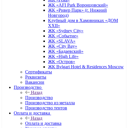
ЖК «AFI Park Воронцовский»
ЖК «Ривер Парк» (г. Нижний
Новгород)
Клубный дом в Хамовниках «ДОМ
XXII»
ЖК «Sydney City»
ЖК «Событие»
ЖК «SLAVA»
ЖК «City Bay»
ЖК «Бадаевский»
ЖК «High Life»
ЖК «Остров»
ЖК Bvlgari Hotel & Residences Moscow
Сертификаты
Реквизиты
Вакансии
Производство
Назад
Производство
Производство из металла
Производство тентов
Оплата и доставка
Назад
Оплата и доставка