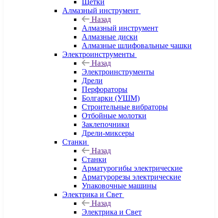
Щетки
Алмазный инструмент
Назад
Алмазный инструмент
Алмазные диски
Алмазные шлифовальные чашки
Электроинструменты
Назад
Электроинструменты
Дрели
Перфораторы
Болгарки (УШМ)
Строительные вибраторы
Отбойные молотки
Заклепочники
Дрели-миксеры
Станки
Назад
Станки
Арматурогибы электрические
Арматурорезы электрические
Упаковочные машины
Электрика и Свет
Назад
Электрика и Свет