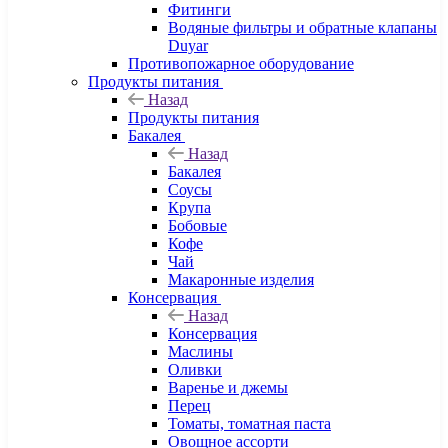
Фитинги
Водяные фильтры и обратные клапаны
Duyar
Противопожарное оборудование
Продукты питания
Назад
Продукты питания
Бакалея
Назад
Бакалея
Соусы
Крупа
Бобовые
Кофе
Чай
Макаронные изделия
Консервация
Назад
Консервация
Маслины
Оливки
Варенье и джемы
Перец
Томаты, томатная паста
Овощное ассорти