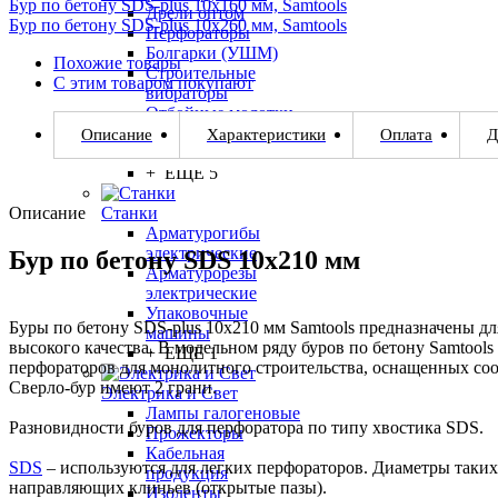
Бур по бетону SDS-plus 10х160 мм, Samtools
Дрели оптом
Бур по бетону SDS-plus 10х260 мм, Samtools
Перфораторы
Болгарки (УШМ)
Похожие товары
Строительные
С этим товаром покупают
вибраторы
Отбойные молотки
Заклепочники
Описание
Характеристики
Оплата
Д
Дрели-миксеры
+ ЕЩЕ 5
Описание
Станки
Арматурогибы
электрические
Бур по бетону SDS 10х210 мм
Арматурорезы
электрические
Упаковочные
Буры по бетону SDS-plus 10х210 мм Samtools предназначены дл
машины
высокого качества. В модельном ряду буров по бетону Samtool
+ ЕЩЕ 1
перфораторов для монолитного строительства, оснащенных со
Сверло-бур имеют 2 грани.
Электрика и Свет
Лампы галогеновые
Разновидности буров для перфоратора по типу хвостика SDS.
Прожекторы
Кабельная
SDS
– используются для легких перфораторов. Диаметры таких 
продукция
направляющих клиньев (открытые пазы).
Изоленты