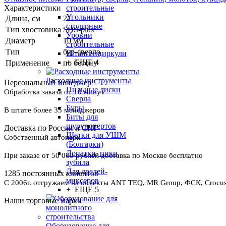
строительные
Характеристики
Угольники
Длина, см
21
столярные
Тип хвостовика
SDS-plus
Уровни
Диаметр
10 мм
строительные
Тип
бур-сверло
Штангенциркули
+ ЕЩЕ 4
Применение
по бетону
Расходные инструменты
Персональный менеджер
Пильные диски
Обработка заказа от 10 минут
Сверла
Буры
В штате более 35 менеджеров
Биты для
шуруповертов
Доставка по России и СНГ
Щетки для УШМ
Собственный автопарк
(Болгарки)
Лопатки, пики,
При заказе от 50 000 рублей доставка по Москве бесплатно
зубила
Для дрелей-
1285 постоянных клиентов
миксеров
С 2006г. отгружаем на объекты ANT TEQ, MR Group, ФСК, Crocus 
+ ЕЩЕ 5
Наши торговые марки
Оборудование для