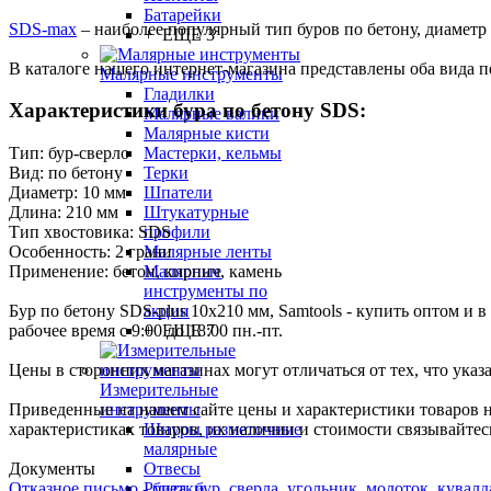
Батарейки
SDS-max
– наиболее популярный тип буров по бетону, диаметр б
+ ЕЩЕ 3
В каталоге нашего интернет-магазина представлены оба вида
Малярные инструменты
Гладилки
Характеристики бура по бетону SDS:
Малярные валики
Малярные кисти
Мастерки, кельмы
Тип: бур-сверло
Терки
Вид: по бетону
Шпатели
Диаметр: 10 мм
Штукатурные
Длина: 210 мм
профили
Тип хвостовика: SDS
Малярные ленты
Особенность: 2 грани
Малярные
Применение: бетон, кирпич, камень
инструменты по
акции
Бур по бетону SDS-plus 10х210 мм, Samtools - купить оптом и в
+ ЕЩЕ 7
рабочее время с 9:00 до 18:00 пн.-пт.
Цены в сторонних магазинах могут отличаться от тех, что указ
Измерительные
инструменты
Приведенные на нашем сайте цены и характеристики товаров 
Шнуры разметочные
характеристиках товаров, их наличии и стоимости связывайте
малярные
Отвесы
Документы
Рулетки
Отказное письмо - бита, бур, сверла, угольник, молоток, кувалд