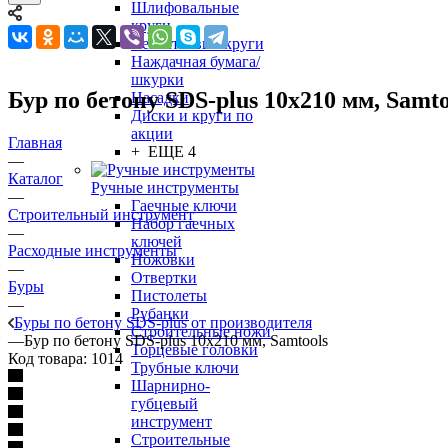
Шлифовальные
круги
Лепестковые круги
Наждачная бумага/
шкурки
Бур по бетону SDS-plus 10х210 мм, Samto
Насадки
Диски и круги по
акции
Главная
+ ЕЩЕ 4
—
Каталог
Ручные инструменты
—
Гаечные ключи
Строительный инструмент
Набор гаечных
—
ключей
Расходные инструменты
Ножовки
—
Отвертки
Буры
Пистолеты
—
Рубанки
Буры по бетону SDS-plus от производителя
Строительные ножи
—
Бур по бетону SDS-plus 10х210 мм, Samtools
Торцевые головки
Код товара:
1014
Трубные ключи
Шарнирно-
губцевый
инструмент
Строительные