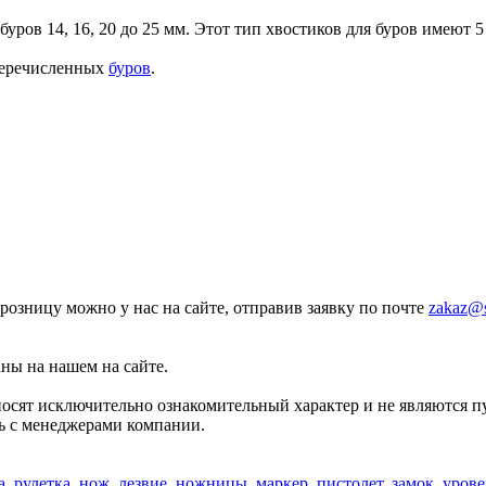
уров 14, 16, 20 до 25 мм. Этот тип хвостиков для буров имеют 5
 перечисленных
буров
.
 розницу можно у нас на сайте, отправив заявку по почте
zakaz@
аны на нашем на сайте.
носят исключительно ознакомительный характер и не являются 
сь с менеджерами компании.
а, рулетка, нож, лезвие, ножницы, маркер, пистолет, замок, уров