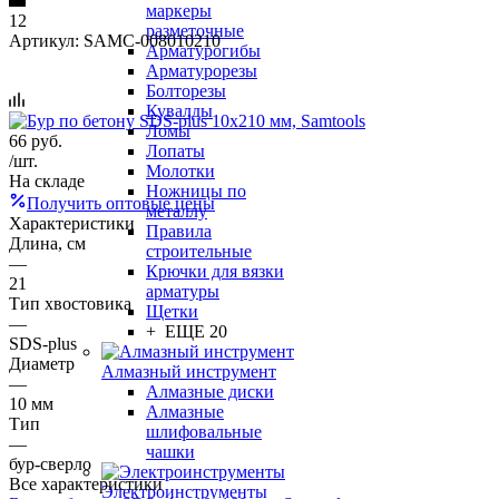
маркеры
12
разметочные
Артикул:
SAMC-008010210
Арматурогибы
Арматурорезы
Болторезы
Кувалды
Ломы
66
руб.
Лопаты
/шт.
Молотки
На складе
Ножницы по
Получить оптовые цены
металлу
Характеристики
Правила
Длина, см
строительные
—
Крючки для вязки
21
арматуры
Тип хвостовика
Щетки
—
+ ЕЩЕ 20
SDS-plus
Диаметр
Алмазный инструмент
—
Алмазные диски
10 мм
Алмазные
Тип
шлифовальные
—
чашки
бур-сверло
Все характеристики
Электроинструменты