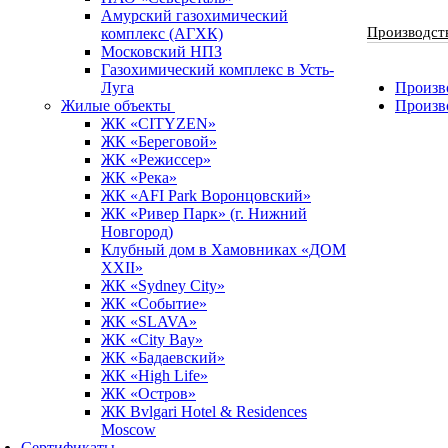
Амурский газохимический
Производст
комплекс (АГХК)
Московский НПЗ
Газохимический комплекс в Усть-
Луга
Произво
Жилые объекты
Произв
ЖК «CITYZEN»
ЖК «Береговой»
ЖК «Режиссер»
ЖК «Река»
ЖК «AFI Park Воронцовский»
ЖК «Ривер Парк» (г. Нижний
Новгород)
Клубный дом в Хамовниках «ДОМ
XXII»
ЖК «Sydney City»
ЖК «Событие»
ЖК «SLAVA»
ЖК «City Bay»
ЖК «Бадаевский»
ЖК «High Life»
ЖК «Остров»
ЖК Bvlgari Hotel & Residences
Moscow
Сертификаты