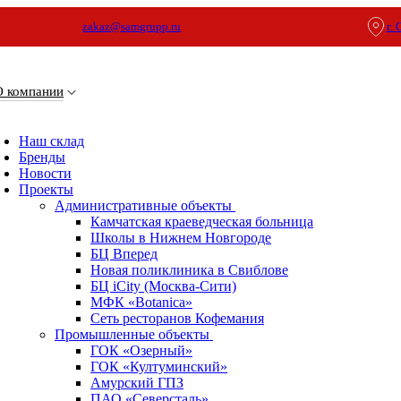
zakaz@samgrupp.ru
г.
О компании
Наш склад
Бренды
Новости
Проекты
Административные объекты
Камчатская краеведческая больница
Школы в Нижнем Новгороде
БЦ Вперед
Новая поликлиника в Свиблове
БЦ iCity (Москва-Сити)
МФК «Botanica»
Сеть ресторанов Кофемания
Промышленные объекты
ГОК «Озерный»
ГОК «Култуминский»
Амурский ГПЗ
ПАО «Северсталь»