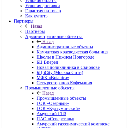
Условия оплаты
Условия доставки
Гарантия на товар
Как купить
Партнеры
Назад
Партнеры
Административные объекты
Назад
Административные объекты
Камчатская краеведческая больница
Школы в Нижнем Новгороде
БЦ Вперед
Новая поликлиника в Свиблове
БЦ iCity (Москва-Сити)
МФК «Botanica»
Сеть ресторанов Кофемания
Промышленные объекты
Назад
Промышленные объекты
ГОК «Озерный»
ГОК «Култуминский»
Амурский ГПЗ
ПАО «Северсталь»
Амурский газохимический комплекс