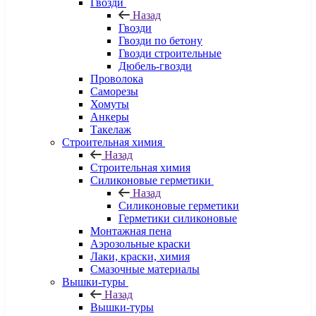
Гвозди
Назад
Гвозди
Гвозди по бетону
Гвозди строительные
Дюбель-гвозди
Проволока
Саморезы
Хомуты
Анкеры
Такелаж
Строительная химия
Назад
Строительная химия
Силиконовые герметики
Назад
Силиконовые герметики
Герметики силиконовые
Монтажная пена
Аэрозольные краски
Лаки, краски, химия
Смазочные материалы
Вышки-туры
Назад
Вышки-туры