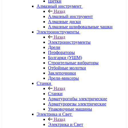
Щетки
Алмазный инструмент
Назад
Алмазный инструмент
Алмазные диски
Алмазные шлифовальные чашки
Электроинструменты
Назад
Электроинструменты
Дрели
Перфораторы
Болгарки (УШМ)
Строительные вибраторы
Отбойные молотки
Заклепочники
Дрели-миксеры
Станки
Назад
Станки
Арматурогибы электрические
Арматурорезы электрические
Упаковочные машины
Электрика и Свет
Назад
Электрика и Свет