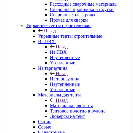
Расходные сварочные материалы
Сварочная проволока и прутки
Сварочные электроды
Прочее для сварки
Укрывные тенты строительные
Назад
Укрывные тенты строительные
Из ПВХ
Назад
Из ПВХ
Неутепленные
Утепленные
Из тарпаулина
Назад
Из тарпаулина
Неутепленные
Утеплённые
Материалы для тента
Назад
Материалы для тента
Тентовое полотно в рулоне
Люверсы на тент
Синие
Серые
Огнестойкие