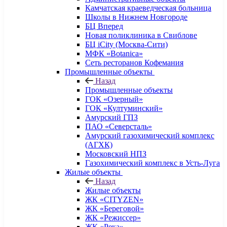
Камчатская краеведческая больница
Школы в Нижнем Новгороде
БЦ Вперед
Новая поликлиника в Свиблове
БЦ iCity (Москва-Сити)
МФК «Botanica»
Сеть ресторанов Кофемания
Промышленные объекты
Назад
Промышленные объекты
ГОК «Озерный»
ГОК «Култуминский»
Амурский ГПЗ
ПАО «Северсталь»
Амурский газохимический комплекс
(АГХК)
Московский НПЗ
Газохимический комплекс в Усть-Луга
Жилые объекты
Назад
Жилые объекты
ЖК «CITYZEN»
ЖК «Береговой»
ЖК «Режиссер»
ЖК «Река»