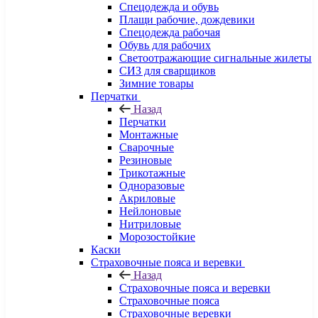
Спецодежда и обувь
Плащи рабочие, дождевики
Спецодежда рабочая
Обувь для рабочих
Светоотражающие сигнальные жилеты
СИЗ для сварщиков
Зимние товары
Перчатки
Назад
Перчатки
Монтажные
Сварочные
Резиновые
Трикотажные
Одноразовые
Акриловые
Нейлоновые
Нитриловые
Морозостойкие
Каски
Страховочные пояса и веревки
Назад
Страховочные пояса и веревки
Страховочные пояса
Страховочные веревки