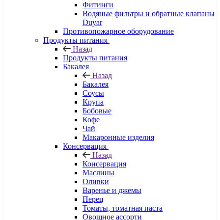
Фитинги
Водяные фильтры и обратные клапаны
Duyar
Противопожарное оборудование
Продукты питания
Назад
Продукты питания
Бакалея
Назад
Бакалея
Соусы
Крупа
Бобовые
Кофе
Чай
Макаронные изделия
Консервация
Назад
Консервация
Маслины
Оливки
Варенье и джемы
Перец
Томаты, томатная паста
Овощное ассорти