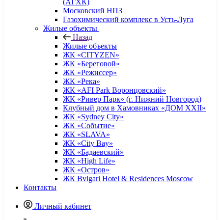
(АГХК)
Московский НПЗ
Газохимический комплекс в Усть-Луга
Жилые объекты
Назад
Жилые объекты
ЖК «CITYZEN»
ЖК «Береговой»
ЖК «Режиссер»
ЖК «Река»
ЖК «AFI Park Воронцовский»
ЖК «Ривер Парк» (г. Нижний Новгород)
Клубный дом в Хамовниках «ДОМ XXII»
ЖК «Sydney City»
ЖК «Событие»
ЖК «SLAVA»
ЖК «City Bay»
ЖК «Бадаевский»
ЖК «High Life»
ЖК «Остров»
ЖК Bvlgari Hotel & Residences Moscow
Контакты
Личный кабинет