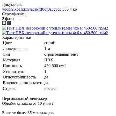
Документы
wlopl9lxb1hqcn4acakfff0qf0z3cydc
385,4 кб
Сертификаты
2
фото
—
Характеристики
Цвет
синий
Люверсы, шаг
1 м
Тип
строительный тент
Материал
ПВХ
Плотность
450-500 г/м2
Утеплитель
1
Огнеустойчивость
да
Водонепроницаемость
да
Страна
Россия
Персональный менеджер
Обработка заказа от 10 минут
В штате более 35 менеджеров