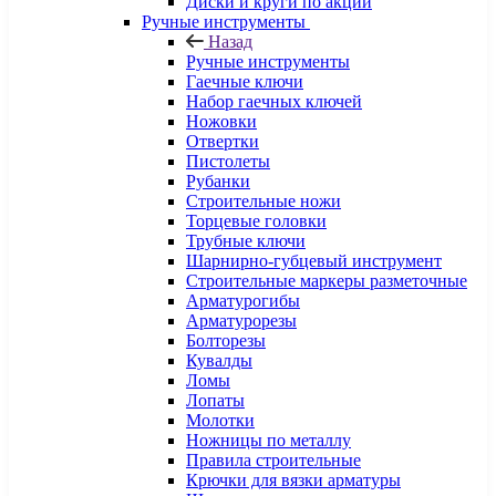
Диски и круги по акции
Ручные инструменты
Назад
Ручные инструменты
Гаечные ключи
Набор гаечных ключей
Ножовки
Отвертки
Пистолеты
Рубанки
Строительные ножи
Торцевые головки
Трубные ключи
Шарнирно-губцевый инструмент
Строительные маркеры разметочные
Арматурогибы
Арматурорезы
Болторезы
Кувалды
Ломы
Лопаты
Молотки
Ножницы по металлу
Правила строительные
Крючки для вязки арматуры