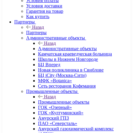
Условия оплаты
Условия доставки
Гарантия на товар
Как купить
Партнеры
Назад
Партнеры
Административные объекты
Назад
Административные объекты
Камчатская краеведческая больница
Школы в Нижнем Новгороде
БЦ Вперед
Новая поликлиника в Свиблове
БЦ iCity (Москва-Сити)
МФК «Botanica»
Сеть ресторанов Кофемания
Промышленные объекты
Назад
Промышленные объекты
ГОК «Озерный»
ГОК «Култуминский»
Амурский ГПЗ
ПАО «Северсталь»
Амурский газохимический комплекс