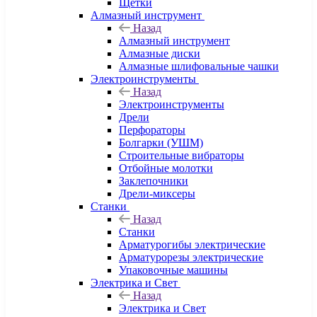
Щетки
Алмазный инструмент
Назад
Алмазный инструмент
Алмазные диски
Алмазные шлифовальные чашки
Электроинструменты
Назад
Электроинструменты
Дрели
Перфораторы
Болгарки (УШМ)
Строительные вибраторы
Отбойные молотки
Заклепочники
Дрели-миксеры
Станки
Назад
Станки
Арматурогибы электрические
Арматурорезы электрические
Упаковочные машины
Электрика и Свет
Назад
Электрика и Свет