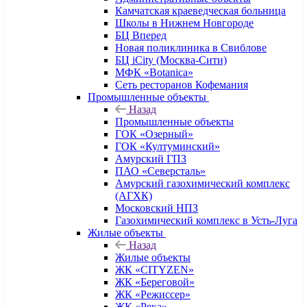
Камчатская краеведческая больница
Школы в Нижнем Новгороде
БЦ Вперед
Новая поликлиника в Свиблове
БЦ iCity (Москва-Сити)
МФК «Botanica»
Сеть ресторанов Кофемания
Промышленные объекты
Назад
Промышленные объекты
ГОК «Озерный»
ГОК «Култуминский»
Амурский ГПЗ
ПАО «Северсталь»
Амурский газохимический комплекс
(АГХК)
Московский НПЗ
Газохимический комплекс в Усть-Луга
Жилые объекты
Назад
Жилые объекты
ЖК «CITYZEN»
ЖК «Береговой»
ЖК «Режиссер»
ЖК «Река»