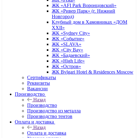
ЖК «AFI Park Воронцовский»
ЖК «Ривер Парк» (г. Нижний
Новгород)
Клубный дом в Хамовниках «ДОМ
XXII»
ЖК «Sydney City»
ЖК «Событие»
ЖК «SLAVA»
ЖК «City Bay»
ЖК «Бадаевский»
ЖК «High Life»
ЖК «Остров»
ЖК Bvlgari Hotel & Residences Moscow
Сертификаты
Реквизиты
Вакансии
Производство
Назад
Производство
Производство из металла
Производство тентов
Оплата и доставка
Назад
Оплата и доставка