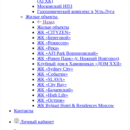
(АГХК)
Московский НПЗ
Газохимический комплекс в Усть-Луга
Жилые объекты
Назад
Жилые объекты
ЖК «CITYZEN»
ЖК «Береговой»
ЖК «Режиссер»
ЖК «Река»
ЖК «AFI Park Воронцовский»
ЖК «Ривер Парк» (г. Нижний Новгород)
Клубный дом в Хамовниках «ДОМ XXII»
ЖК «Sydney City»
ЖК «Событие»
ЖК «SLAVA»
ЖК «City Bay»
ЖК «Бадаевский»
ЖК «High Life»
ЖК «Остров»
ЖК Bvlgari Hotel & Residences Moscow
Контакты
Личный кабинет