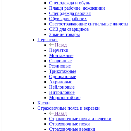
Спецодежда и обувь
Плащи рабочие, дождевики
Спецодежда рабочая
Обувь для рабочих
Светоотражающие сигнальные жилеты
СИЗ для сварщиков
Зимние товары
Перчатки
Назад
Перчатки
Монтажные
Сварочные
Резиновые
Трикотажные
Одноразовые
Акриловые
Нейлоновые
Нитриловые
Морозостойкие
Каски
Страховочные пояса и веревки
Назад
Страховочные пояса и веревки
Страховочные пояса
Страховочные веревки