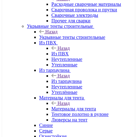
Расходные сварочные материалы
Сварочная проволока и прутки
Сварочные электроды
Прочее для сварки
Укрывные тенты строительные
Назад
Укрывные тенты строительные
Из ПВХ
Назад
Из ПВХ
Неутепленные
Утепленные
Из тарпаулина
Назад
Из тарпаулина
Неутепленные
Утеплённые
Материалы для тента
Назад
Материалы для тента
Тентовое полотно в рулоне
Люверсы на тент
Синие
Серые
Огнестойкие