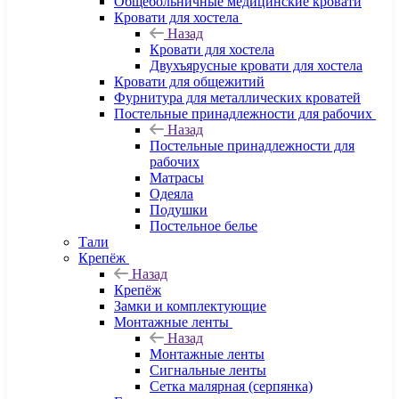
Общебольничные медицинские кровати
Кровати для хостела
Назад
Кровати для хостела
Двухъярусные кровати для хостела
Кровати для общежитий
Фурнитура для металлических кроватей
Постельные принадлежности для рабочих
Назад
Постельные принадлежности для
рабочих
Матрасы
Одеяла
Подушки
Постельное белье
Тали
Крепёж
Назад
Крепёж
Замки и комплектующие
Монтажные ленты
Назад
Монтажные ленты
Сигнальные ленты
Сетка малярная (серпянка)