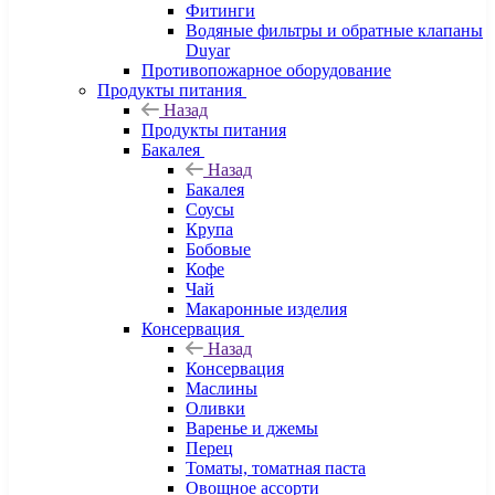
Фитинги
Водяные фильтры и обратные клапаны
Duyar
Противопожарное оборудование
Продукты питания
Назад
Продукты питания
Бакалея
Назад
Бакалея
Соусы
Крупа
Бобовые
Кофе
Чай
Макаронные изделия
Консервация
Назад
Консервация
Маслины
Оливки
Варенье и джемы
Перец
Томаты, томатная паста
Овощное ассорти