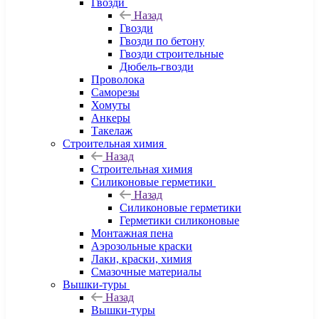
Гвозди
Назад
Гвозди
Гвозди по бетону
Гвозди строительные
Дюбель-гвозди
Проволока
Саморезы
Хомуты
Анкеры
Такелаж
Строительная химия
Назад
Строительная химия
Силиконовые герметики
Назад
Силиконовые герметики
Герметики силиконовые
Монтажная пена
Аэрозольные краски
Лаки, краски, химия
Смазочные материалы
Вышки-туры
Назад
Вышки-туры