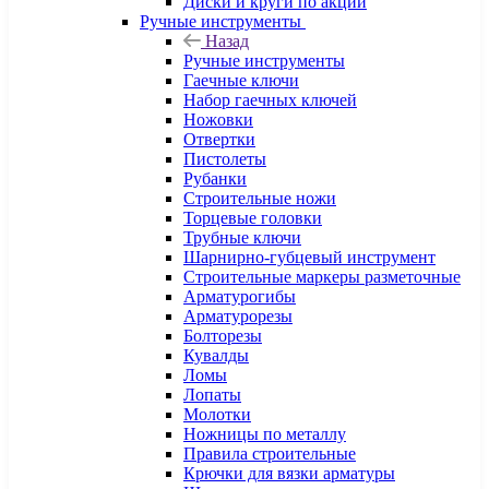
Диски и круги по акции
Ручные инструменты
Назад
Ручные инструменты
Гаечные ключи
Набор гаечных ключей
Ножовки
Отвертки
Пистолеты
Рубанки
Строительные ножи
Торцевые головки
Трубные ключи
Шарнирно-губцевый инструмент
Строительные маркеры разметочные
Арматурогибы
Арматурорезы
Болторезы
Кувалды
Ломы
Лопаты
Молотки
Ножницы по металлу
Правила строительные
Крючки для вязки арматуры