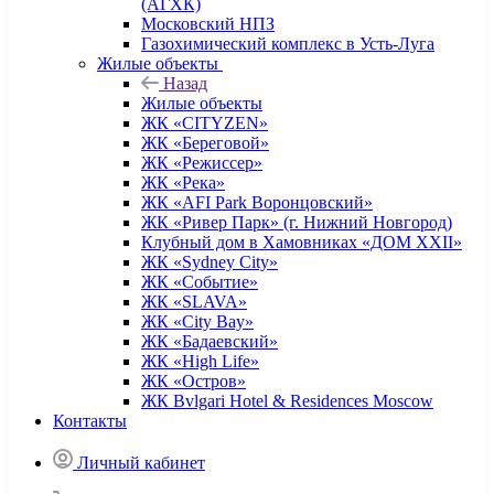
(АГХК)
Московский НПЗ
Газохимический комплекс в Усть-Луга
Жилые объекты
Назад
Жилые объекты
ЖК «CITYZEN»
ЖК «Береговой»
ЖК «Режиссер»
ЖК «Река»
ЖК «AFI Park Воронцовский»
ЖК «Ривер Парк» (г. Нижний Новгород)
Клубный дом в Хамовниках «ДОМ XXII»
ЖК «Sydney City»
ЖК «Событие»
ЖК «SLAVA»
ЖК «City Bay»
ЖК «Бадаевский»
ЖК «High Life»
ЖК «Остров»
ЖК Bvlgari Hotel & Residences Moscow
Контакты
Личный кабинет