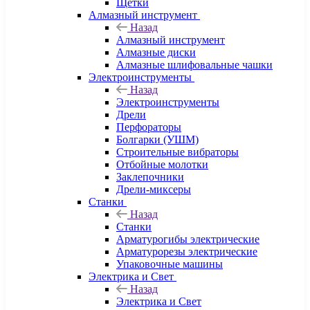
Щетки
Алмазный инструмент
Назад
Алмазный инструмент
Алмазные диски
Алмазные шлифовальные чашки
Электроинструменты
Назад
Электроинструменты
Дрели
Перфораторы
Болгарки (УШМ)
Строительные вибраторы
Отбойные молотки
Заклепочники
Дрели-миксеры
Станки
Назад
Станки
Арматурогибы электрические
Арматурорезы электрические
Упаковочные машины
Электрика и Свет
Назад
Электрика и Свет