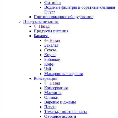
Фитинги
Водяные фильтры и обратные клапаны
Duyar
Противопожарное оборудование
Продукты питания
Назад
Продукты питания
Бакалея
Назад
Бакалея
Соусы
Крупа
Бобовые
Кофе
Чай
Макаронные изделия
Консервация
Назад
Консервация
Маслины
Оливки
Варенье и джемы
Перец
Томаты, томатная паста
Овощное ассорти