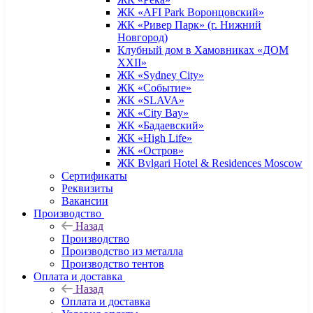
ЖК «AFI Park Воронцовский»
ЖК «Ривер Парк» (г. Нижний
Новгород)
Клубный дом в Хамовниках «ДОМ
XXII»
ЖК «Sydney City»
ЖК «Событие»
ЖК «SLAVA»
ЖК «City Bay»
ЖК «Бадаевский»
ЖК «High Life»
ЖК «Остров»
ЖК Bvlgari Hotel & Residences Moscow
Сертификаты
Реквизиты
Вакансии
Производство
Назад
Производство
Производство из металла
Производство тентов
Оплата и доставка
Назад
Оплата и доставка