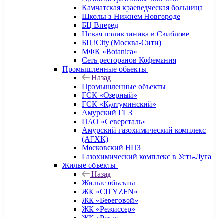
Камчатская краеведческая больница
Школы в Нижнем Новгороде
БЦ Вперед
Новая поликлиника в Свиблове
БЦ iCity (Москва-Сити)
МФК «Botanica»
Сеть ресторанов Кофемания
Промышленные объекты
Назад
Промышленные объекты
ГОК «Озерный»
ГОК «Култуминский»
Амурский ГПЗ
ПАО «Северсталь»
Амурский газохимический комплекс
(АГХК)
Московский НПЗ
Газохимический комплекс в Усть-Луга
Жилые объекты
Назад
Жилые объекты
ЖК «CITYZEN»
ЖК «Береговой»
ЖК «Режиссер»
ЖК «Река»