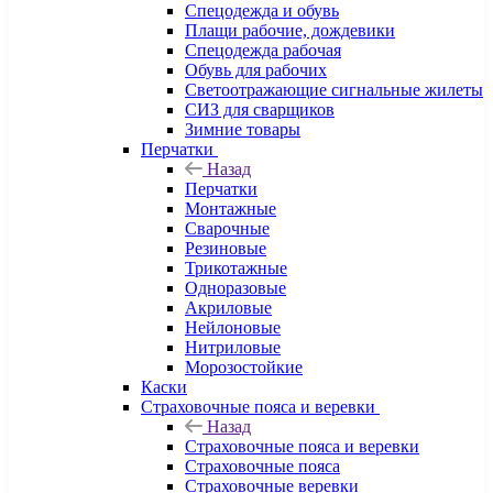
Спецодежда и обувь
Плащи рабочие, дождевики
Спецодежда рабочая
Обувь для рабочих
Светоотражающие сигнальные жилеты
СИЗ для сварщиков
Зимние товары
Перчатки
Назад
Перчатки
Монтажные
Сварочные
Резиновые
Трикотажные
Одноразовые
Акриловые
Нейлоновые
Нитриловые
Морозостойкие
Каски
Страховочные пояса и веревки
Назад
Страховочные пояса и веревки
Страховочные пояса
Страховочные веревки