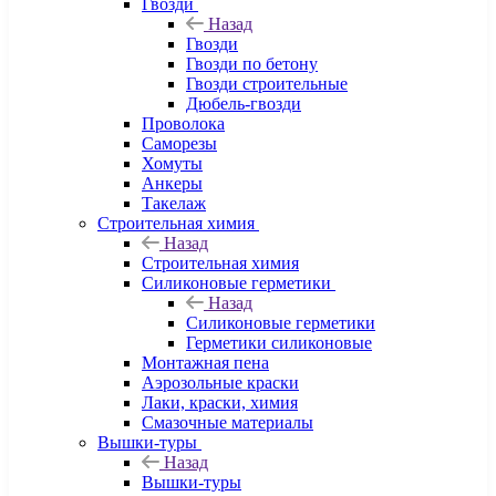
Гвозди
Назад
Гвозди
Гвозди по бетону
Гвозди строительные
Дюбель-гвозди
Проволока
Саморезы
Хомуты
Анкеры
Такелаж
Строительная химия
Назад
Строительная химия
Силиконовые герметики
Назад
Силиконовые герметики
Герметики силиконовые
Монтажная пена
Аэрозольные краски
Лаки, краски, химия
Смазочные материалы
Вышки-туры
Назад
Вышки-туры