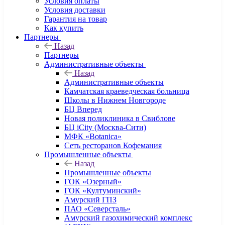
Условия оплаты
Условия доставки
Гарантия на товар
Как купить
Партнеры
Назад
Партнеры
Административные объекты
Назад
Административные объекты
Камчатская краеведческая больница
Школы в Нижнем Новгороде
БЦ Вперед
Новая поликлиника в Свиблове
БЦ iCity (Москва-Сити)
МФК «Botanica»
Сеть ресторанов Кофемания
Промышленные объекты
Назад
Промышленные объекты
ГОК «Озерный»
ГОК «Култуминский»
Амурский ГПЗ
ПАО «Северсталь»
Амурский газохимический комплекс