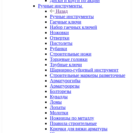
Диски и круги по акции
Ручные инструменты
Назад
Ручные инструменты
Гаечные ключи
Набор гаечных ключей
Ножовки
Отвертки
Пистолеты
Рубанки
Строительные ножи
Торцевые головки
Трубные ключи
Шарнирно-губцевый инструмент
Строительные маркеры разметочные
Арматурогибы
Арматурорезы
Болторезы
Кувалды
Ломы
Лопаты
Молотки
Ножницы по металлу
Правила строительные
Крючки для вязки арматуры