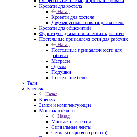
Общебольничные медицинские кровати
Кровати для хостела
Назад
Кровати для хостела
Двухъярусные кровати для хостела
Кровати для общежитий
Фурнитура для металлических кроватей
Постельные принадлежности для рабочих
Назад
Постельные принадлежности для
рабочих
Матрасы
Одеяла
Подушки
Постельное белье
Тали
Крепёж
Назад
Крепёж
Замки и комплектующие
Монтажные ленты
Назад
Монтажные ленты
Сигнальные ленты
Сетка малярная (серпянка)