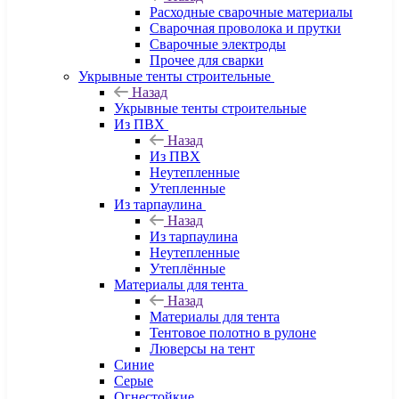
Расходные сварочные материалы
Сварочная проволока и прутки
Сварочные электроды
Прочее для сварки
Укрывные тенты строительные
Назад
Укрывные тенты строительные
Из ПВХ
Назад
Из ПВХ
Неутепленные
Утепленные
Из тарпаулина
Назад
Из тарпаулина
Неутепленные
Утеплённые
Материалы для тента
Назад
Материалы для тента
Тентовое полотно в рулоне
Люверсы на тент
Синие
Серые
Огнестойкие