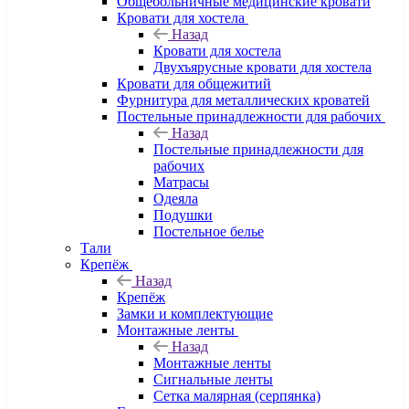
Общебольничные медицинские кровати
Кровати для хостела
Назад
Кровати для хостела
Двухъярусные кровати для хостела
Кровати для общежитий
Фурнитура для металлических кроватей
Постельные принадлежности для рабочих
Назад
Постельные принадлежности для
рабочих
Матрасы
Одеяла
Подушки
Постельное белье
Тали
Крепёж
Назад
Крепёж
Замки и комплектующие
Монтажные ленты
Назад
Монтажные ленты
Сигнальные ленты
Сетка малярная (серпянка)