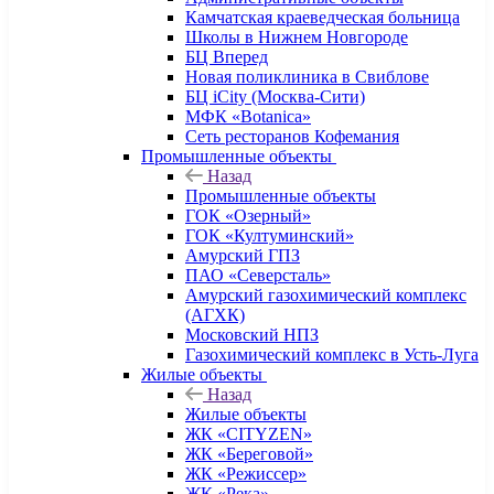
Камчатская краеведческая больница
Школы в Нижнем Новгороде
БЦ Вперед
Новая поликлиника в Свиблове
БЦ iCity (Москва-Сити)
МФК «Botanica»
Сеть ресторанов Кофемания
Промышленные объекты
Назад
Промышленные объекты
ГОК «Озерный»
ГОК «Култуминский»
Амурский ГПЗ
ПАО «Северсталь»
Амурский газохимический комплекс
(АГХК)
Московский НПЗ
Газохимический комплекс в Усть-Луга
Жилые объекты
Назад
Жилые объекты
ЖК «CITYZEN»
ЖК «Береговой»
ЖК «Режиссер»
ЖК «Река»