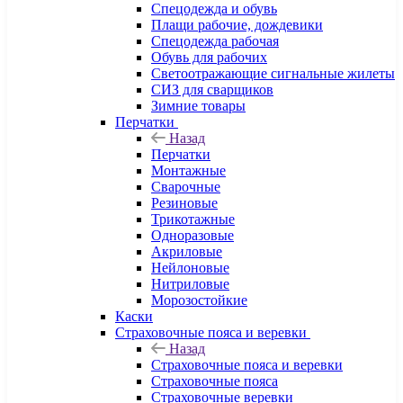
Спецодежда и обувь
Плащи рабочие, дождевики
Спецодежда рабочая
Обувь для рабочих
Светоотражающие сигнальные жилеты
СИЗ для сварщиков
Зимние товары
Перчатки
Назад
Перчатки
Монтажные
Сварочные
Резиновые
Трикотажные
Одноразовые
Акриловые
Нейлоновые
Нитриловые
Морозостойкие
Каски
Страховочные пояса и веревки
Назад
Страховочные пояса и веревки
Страховочные пояса
Страховочные веревки