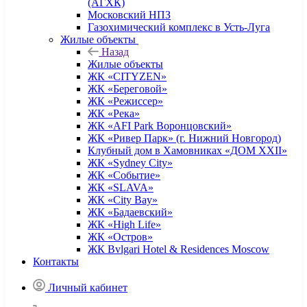
(АГХК)
Московский НПЗ
Газохимический комплекс в Усть-Луга
Жилые объекты
Назад
Жилые объекты
ЖК «CITYZEN»
ЖК «Береговой»
ЖК «Режиссер»
ЖК «Река»
ЖК «AFI Park Воронцовский»
ЖК «Ривер Парк» (г. Нижний Новгород)
Клубный дом в Хамовниках «ДОМ XXII»
ЖК «Sydney City»
ЖК «Событие»
ЖК «SLAVA»
ЖК «City Bay»
ЖК «Бадаевский»
ЖК «High Life»
ЖК «Остров»
ЖК Bvlgari Hotel & Residences Moscow
Контакты
Личный кабинет