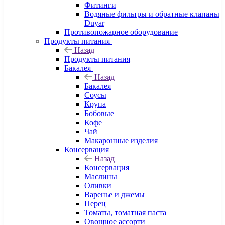
Фитинги
Водяные фильтры и обратные клапаны
Duyar
Противопожарное оборудование
Продукты питания
Назад
Продукты питания
Бакалея
Назад
Бакалея
Соусы
Крупа
Бобовые
Кофе
Чай
Макаронные изделия
Консервация
Назад
Консервация
Маслины
Оливки
Варенье и джемы
Перец
Томаты, томатная паста
Овощное ассорти