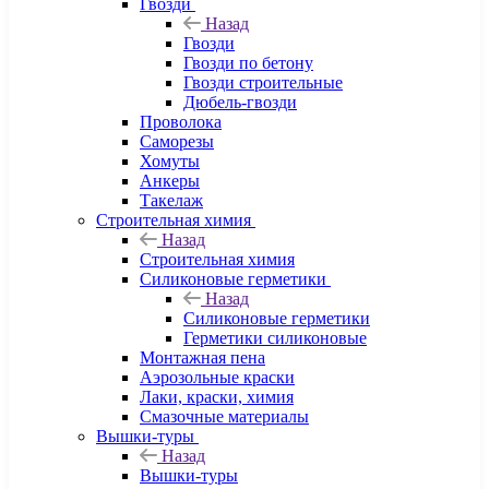
Гвозди
Назад
Гвозди
Гвозди по бетону
Гвозди строительные
Дюбель-гвозди
Проволока
Саморезы
Хомуты
Анкеры
Такелаж
Строительная химия
Назад
Строительная химия
Силиконовые герметики
Назад
Силиконовые герметики
Герметики силиконовые
Монтажная пена
Аэрозольные краски
Лаки, краски, химия
Смазочные материалы
Вышки-туры
Назад
Вышки-туры