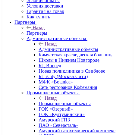
Условия оплаты
Условия доставки
Гарантия на товар
Как купить
Партнеры
Назад
Партнеры
Административные объекты
Назад
Административные объекты
Камчатская краеведческая больница
Школы в Нижнем Новгороде
БЦ Вперед
Новая поликлиника в Свиблове
БЦ iCity (Москва-Сити)
МФК «Botanica»
Сеть ресторанов Кофемания
Промышленные объекты
Назад
Промышленные объекты
ГОК «Озерный»
ГОК «Култуминский»
Амурский ГПЗ
ПАО «Северсталь»
Амурский газохимический комплекс