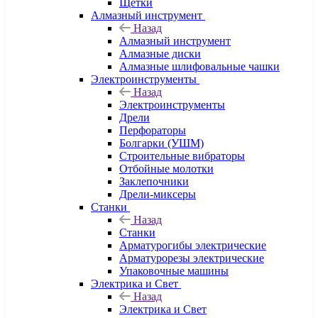
Щетки
Алмазный инструмент
Назад
Алмазный инструмент
Алмазные диски
Алмазные шлифовальные чашки
Электроинструменты
Назад
Электроинструменты
Дрели
Перфораторы
Болгарки (УШМ)
Строительные вибраторы
Отбойные молотки
Заклепочники
Дрели-миксеры
Станки
Назад
Станки
Арматурогибы электрические
Арматурорезы электрические
Упаковочные машины
Электрика и Свет
Назад
Электрика и Свет