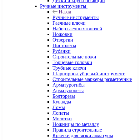
Диски и круги по акции
Ручные инструменты
Назад
Ручные инструменты
Гаечные ключи
Набор гаечных ключей
Ножовки
Отвертки
Пистолеты
Рубанки
Строительные ножи
Торцевые головки
Трубные ключи
Шарнирно-губцевый инструмент
Строительные маркеры разметочные
Арматурогибы
Арматурорезы
Болторезы
Кувалды
Ломы
Лопаты
Молотки
Ножницы по металлу
Правила строительные
Крючки для вязки арматуры